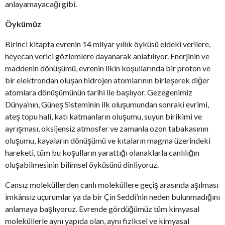
anlayamayacağı gibi.
Öykümüz
Birinci kitapta evrenin 14 milyar yıllık öyküsü eldeki verilere,
heyecan verici gözlemlere dayanarak anlatılıyor. Enerjinin ve
maddenin dönüşümü, evrenin ilkin koşullarında bir proton ve
bir elektrondan oluşan hidrojen atomlarının birleşerek diğer
atomlara dönüşümünün tarihi ile başlıyor. Gezegenimiz
Dünya’nın, Güneş Sisteminin ilk oluşumundan sonraki evrimi,
ateş topu hali, katı katmanların oluşumu, suyun birikimi ve
ayrışması, oksijensiz atmosfer ve zamanla ozon tabakasının
oluşumu, kayaların dönüşümü ve kıtaların magma üzerindeki
hareketi, tüm bu koşulların yarattığı olanaklarla canlılığın
oluşabilmesinin bilimsel öyküsünü dinliyoruz.
Cansız moleküllerden canlı moleküllere geçiş arasında aşılması
imkânsız uçurumlar ya da bir Çin Seddi’nin neden bulunmadığını
anlamaya başlıyoruz. Evrende gördüğümüz tüm kimyasal
moleküllerle aynı yapıda olan, aynı fiziksel ve kimyasal