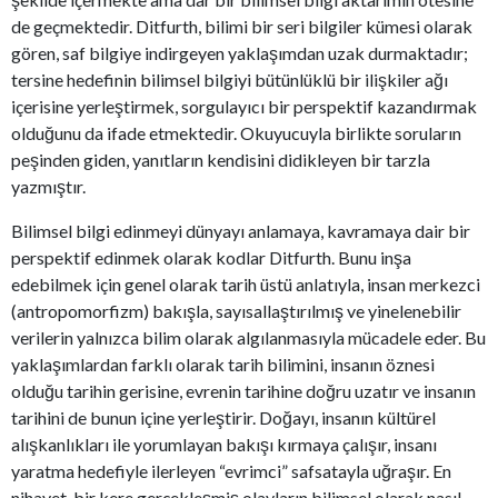
de geçmektedir. Ditfurth, bilimi bir seri bilgiler kümesi olarak
gören, saf bilgiye indirgeyen yaklaşımdan uzak durmaktadır;
tersine hedefinin bilimsel bilgiyi bütünlüklü bir ilişkiler ağı
içerisine yerleştirmek, sorgulayıcı bir perspektif kazandırmak
olduğunu da ifade etmektedir. Okuyucuyla birlikte soruların
peşinden giden, yanıtların kendisini didikleyen bir tarzla
yazmıştır.
Bilimsel bilgi edinmeyi dünyayı anlamaya, kavramaya dair bir
perspektif edinmek olarak kodlar Ditfurth. Bunu inşa
edebilmek için genel olarak tarih üstü anlatıyla, insan merkezci
(antropomorfizm) bakışla, sayısallaştırılmış ve yinelenebilir
verilerin yalnızca bilim olarak algılanmasıyla mücadele eder. Bu
yaklaşımlardan farklı olarak tarih bilimini, insanın öznesi
olduğu tarihin gerisine, evrenin tarihine doğru uzatır ve insanın
tarihini de bunun içine yerleştirir. Doğayı, insanın kültürel
alışkanlıkları ile yorumlayan bakışı kırmaya çalışır, insanı
yaratma hedefiyle ilerleyen “evrimci” safsatayla uğraşır. En
nihayet, bir kere gerçekleşmiş olayların bilimsel olarak nasıl