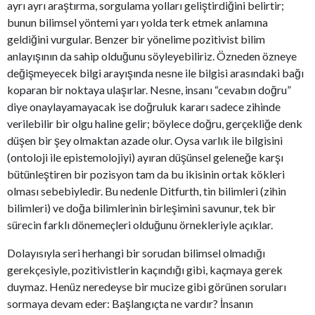
ayrı ayrı araştırma, sorgulama yolları geliştirdiğini belirtir;
bunun bilimsel yöntemi yarı yolda terk etmek anlamına
geldiğini vurgular. Benzer bir yönelime pozitivist bilim
anlayışının da sahip olduğunu söyleyebiliriz. Özneden özneye
değişmeyecek bilgi arayışında nesne ile bilgisi arasındaki bağı
koparan bir noktaya ulaşırlar. Nesne, insanı “cevabın doğru”
diye onaylayamayacak ise doğruluk kararı sadece zihinde
verilebilir bir olgu haline gelir; böylece doğru, gerçekliğe denk
düşen bir şey olmaktan azade olur. Oysa varlık ile bilgisini
(ontoloji ile epistemolojiyi) ayıran düşünsel geleneğe karşı
bütünleştiren bir pozisyon tam da bu ikisinin ortak kökleri
olması sebebiyledir. Bu nedenle Ditfurth, tin bilimleri (zihin
bilimleri) ve doğa bilimlerinin birleşimini savunur, tek bir
sürecin farklı dönemeçleri olduğunu örnekleriyle açıklar.
Dolayısıyla seri herhangi bir sorudan bilimsel olmadığı
gerekçesiyle, pozitivistlerin kaçındığı gibi, kaçmaya gerek
duymaz. Henüz neredeyse bir mucize gibi görünen soruları
sormaya devam eder: Başlangıçta ne vardır? İnsanın