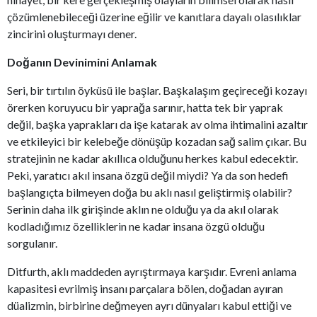
çözümlenebileceği üzerine eğilir ve kanıtlara dayalı olasılıklar
zincirini oluşturmayı dener.
Doğanın Devinimini Anlamak
Seri, bir tırtılın öyküsü ile başlar. Başkalaşım geçireceği kozayı
örerken koruyucu bir yaprağa sarınır, hatta tek bir yaprak
değil, başka yaprakları da işe katarak av olma ihtimalini azaltır
ve etkileyici bir kelebeğe dönüşüp kozadan sağ salim çıkar. Bu
stratejinin ne kadar akıllıca olduğunu herkes kabul edecektir.
Peki, yaratıcı akıl insana özgü değil miydi? Ya da son hedefi
başlangıçta bilmeyen doğa bu aklı nasıl geliştirmiş olabilir?
Serinin daha ilk girişinde aklın ne olduğu ya da akıl olarak
kodladığımız özelliklerin ne kadar insana özgü olduğu
sorgulanır.
Ditfurth, aklı maddeden ayrıştırmaya karşıdır. Evreni anlama
kapasitesi evrilmiş insanı parçalara bölen, doğadan ayıran
düalizmin, birbirine değmeyen ayrı dünyaları kabul ettiği ve