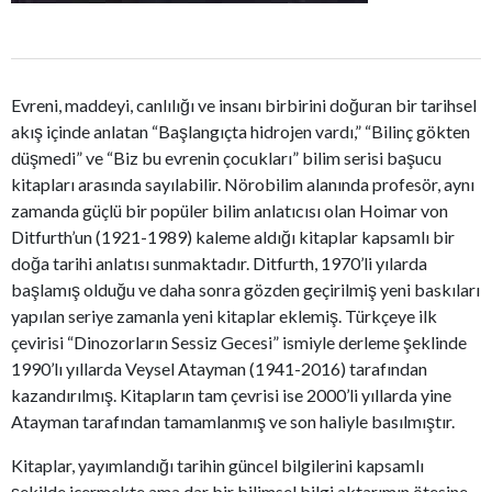
Evreni, maddeyi, canlılığı ve insanı birbirini doğuran bir tarihsel
akış içinde anlatan “Başlangıçta hidrojen vardı,” “Bilinç gökten
düşmedi” ve “Biz bu evrenin çocukları” bilim serisi başucu
kitapları arasında sayılabilir. Nörobilim alanında profesör, aynı
zamanda güçlü bir popüler bilim anlatıcısı olan Hoimar von
Ditfurth’un (1921-1989) kaleme aldığı kitaplar kapsamlı bir
doğa tarihi anlatısı sunmaktadır. Ditfurth, 1970’li yılarda
başlamış olduğu ve daha sonra gözden geçirilmiş yeni baskıları
yapılan seriye zamanla yeni kitaplar eklemiş. Türkçeye ilk
çevirisi “Dinozorların Sessiz Gecesi” ismiyle derleme şeklinde
1990’lı yıllarda Veysel Atayman (1941-2016) tarafından
kazandırılmış. Kitapların tam çevrisi ise 2000’li yıllarda yine
Atayman tarafından tamamlanmış ve son haliyle basılmıştır.
Kitaplar, yayımlandığı tarihin güncel bilgilerini kapsamlı
şekilde içermekte ama dar bir bilimsel bilgi aktarımın ötesine