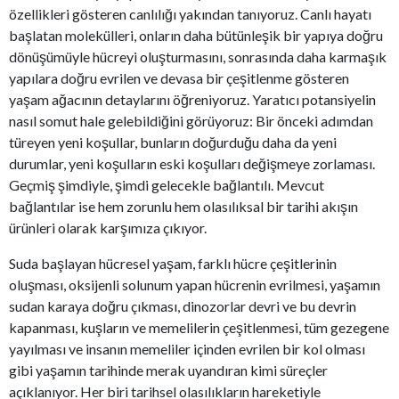
özellikleri gösteren canlılığı yakından tanıyoruz. Canlı hayatı
başlatan molekülleri, onların daha bütünleşik bir yapıya doğru
dönüşümüyle hücreyi oluşturmasını, sonrasında daha karmaşık
yapılara doğru evrilen ve devasa bir çeşitlenme gösteren
yaşam ağacının detaylarını öğreniyoruz. Yaratıcı potansiyelin
nasıl somut hale gelebildiğini görüyoruz: Bir önceki adımdan
türeyen yeni koşullar, bunların doğurduğu daha da yeni
durumlar, yeni koşulların eski koşulları değişmeye zorlaması.
Geçmiş şimdiyle, şimdi gelecekle bağlantılı. Mevcut
bağlantılar ise hem zorunlu hem olasılıksal bir tarihi akışın
ürünleri olarak karşımıza çıkıyor.
Suda başlayan hücresel yaşam, farklı hücre çeşitlerinin
oluşması, oksijenli solunum yapan hücrenin evrilmesi, yaşamın
sudan karaya doğru çıkması, dinozorlar devri ve bu devrin
kapanması, kuşların ve memelilerin çeşitlenmesi, tüm gezegene
yayılması ve insanın memeliler içinden evrilen bir kol olması
gibi yaşamın tarihinde merak uyandıran kimi süreçler
açıklanıyor. Her biri tarihsel olasılıkların hareketiyle