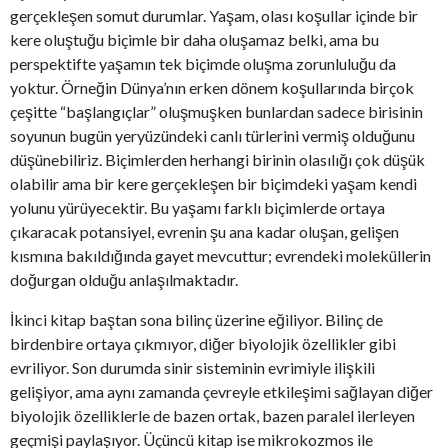
gerçekleşen somut durumlar. Yaşam, olası koşullar içinde bir
kere oluştuğu biçimle bir daha oluşamaz belki, ama bu
perspektifte yaşamın tek biçimde oluşma zorunluluğu da
yoktur. Örneğin Dünya’nın erken dönem koşullarında birçok
çeşitte “başlangıçlar” oluşmuşken bunlardan sadece birisinin
soyunun bugün yeryüzündeki canlı türlerini vermiş olduğunu
düşünebiliriz. Biçimlerden herhangi birinin olasılığı çok düşük
olabilir ama bir kere gerçekleşen bir biçimdeki yaşam kendi
yolunu yürüyecektir. Bu yaşamı farklı biçimlerde ortaya
çıkaracak potansiyel, evrenin şu ana kadar oluşan, gelişen
kısmına bakıldığında gayet mevcuttur; evrendeki moleküllerin
doğurgan olduğu anlaşılmaktadır.
İkinci kitap baştan sona bilinç üzerine eğiliyor. Bilinç de
birdenbire ortaya çıkmıyor, diğer biyolojik özellikler gibi
evriliyor. Son durumda sinir sisteminin evrimiyle ilişkili
gelişiyor, ama aynı zamanda çevreyle etkileşimi sağlayan diğer
biyolojik özelliklerle de bazen ortak, bazen paralel ilerleyen
geçmişi paylaşıyor. Üçüncü kitap ise mikrokozmos ile