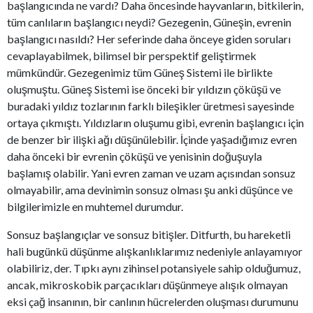
başlangıcında ne vardı? Daha öncesinde hayvanların, bitkilerin,
tüm canlıların başlangıcı neydi? Gezegenin, Güneşin, evrenin
başlangıcı nasıldı? Her seferinde daha önceye giden soruları
cevaplayabilmek, bilimsel bir perspektif geliştirmek
mümkündür. Gezegenimiz tüm Güneş Sistemi ile birlikte
oluşmuştu. Güneş Sistemi ise önceki bir yıldızın çöküşü ve
buradaki yıldız tozlarının farklı bileşikler üretmesi sayesinde
ortaya çıkmıştı. Yıldızların oluşumu gibi, evrenin başlangıcı için
de benzer bir ilişki ağı düşünülebilir. İçinde yaşadığımız evren
daha önceki bir evrenin çöküşü ve yenisinin doğuşuyla
başlamış olabilir. Yani evren zaman ve uzam açısından sonsuz
olmayabilir, ama devinimin sonsuz olması şu anki düşünce ve
bilgilerimizle en muhtemel durumdur.
Sonsuz başlangıçlar ve sonsuz bitişler. Ditfurth, bu hareketli
hali bugünkü düşünme alışkanlıklarımız nedeniyle anlayamıyor
olabiliriz, der. Tıpkı aynı zihinsel potansiyele sahip olduğumuz,
ancak, mikroskobik parçacıkları düşünmeye alışık olmayan
eksi çağ insanının, bir canlının hücrelerden oluşması durumunu