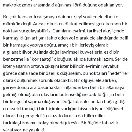
makrokozmos arasındaki ağın nasıl örüldüğüne odaklanıyor.
Bu çok kapsamlı çalışmaya dair her şeyi söylemek elbette
mümkün değil. Ancak okurken dikkat edilmesi gereken son bir
noktayı vurgulayabiliriz. Canlıların evrimi, tarihsel akış içinde
karmaşıklığın artışını takip eden yol olarak ele alındığında belli
bir karmaşık yapıya doğru, amaçlı bir ilerleyiş olarak
algılanabiliyor. Aslında doğal evrimsel kuvvetlerin, eski bir
benzetme ile “kör saatçi” olduğunu aklıda tutmak lazım. Seride
ister yaşamın ortaya çıkışını ister bilincin evrimini veyahut
görece daha sade bir özellik düşünelim, bu noktaları “hedef”ler
olarak düşünmek sorunlu olacaktır. Bir olguyu ele alırken,
geriye dönüp ara basamakları inşa ederken belli bir aşamaya
gelmiş, olmuş olan olayların bütünselliğine bakıldığı için belli
bir kurgusal sapma oluşuyor. Doğal olarak sondan başa gidiş
erekselci (amaçlı) bir biçimin varlığını hissettiriyor. Düşünsel
olarak bu perspektiften uzak durulsa da bilim dilini
farklılaştırmanın kolay olmadığı kesin. Bir ölçüde tatsızlık
yaratıyor, ne yazık ki.