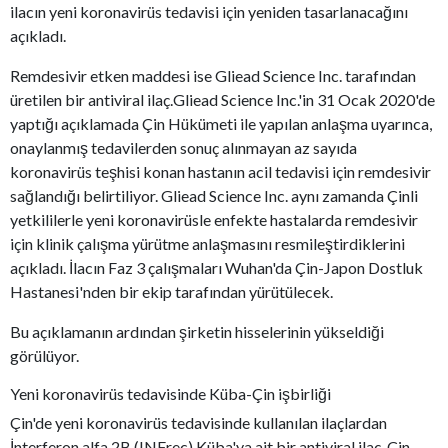
ilacın yeni koronavirüs tedavisi için yeniden tasarlanacağını
açıkladı.
Remdesivir etken maddesi ise Gliead Science Inc. tarafından
üretilen bir antiviral ilaç.Gliead Science Inc.'in 31 Ocak 2020'de
yaptığı açıklamada Çin Hükümeti ile yapılan anlaşma uyarınca,
onaylanmış tedavilerden sonuç alınmayan az sayıda
koronavirüs teşhisi konan hastanın acil tedavisi için remdesivir
sağlandığı belirtiliyor. Gliead Science Inc. aynı zamanda Çinli
yetkililerle yeni koronavirüsle enfekte hastalarda remdesivir
için klinik çalışma yürütme anlaşmasını resmileştirdiklerini
açıkladı. İlacın Faz 3 çalışmaları Wuhan'da Çin-Japon Dostluk
Hastanesi'nden bir ekip tarafından yürütülecek.
Bu açıklamanın ardından şirketin hisselerinin yükseldiği
görülüyor.
Yeni koronavirüs tedavisinde Küba-Çin işbirliği
Çin'de yeni koronavirüs tedavisinde kullanılan ilaçlardan
İnterferon alfa 2B (INFrec) Küba'ya ait bir antiviral ilaç. Çin