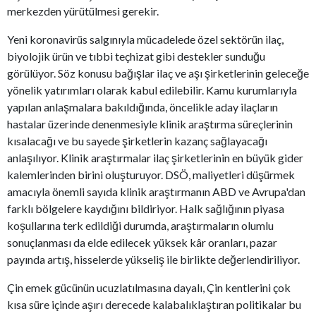
merkezden yürütülmesi gerekir.
Yeni koronavirüs salgınıyla mücadelede özel sektörün ilaç,
biyolojik ürün ve tıbbi teçhizat gibi destekler sunduğu
görülüyor. Söz konusu bağışlar ilaç ve aşı şirketlerinin geleceğe
yönelik yatırımları olarak kabul edilebilir. Kamu kurumlarıyla
yapılan anlaşmalara bakıldığında, öncelikle aday ilaçların
hastalar üzerinde denenmesiyle klinik araştırma süreçlerinin
kısalacağı ve bu sayede şirketlerin kazanç sağlayacağı
anlaşılıyor. Klinik araştırmalar ilaç şirketlerinin en büyük gider
kalemlerinden birini oluşturuyor. DSÖ, maliyetleri düşürmek
amacıyla önemli sayıda klinik araştırmanın ABD ve Avrupa'dan
farklı bölgelere kaydığını bildiriyor. Halk sağlığının piyasa
koşullarına terk edildiği durumda, araştırmaların olumlu
sonuçlanması da elde edilecek yüksek kâr oranları, pazar
payında artış, hisselerde yükseliş ile birlikte değerlendiriliyor.
Çin emek gücünün ucuzlatılmasına dayalı, Çin kentlerini çok
kısa süre içinde aşırı derecede kalabalıklaştıran politikalar bu