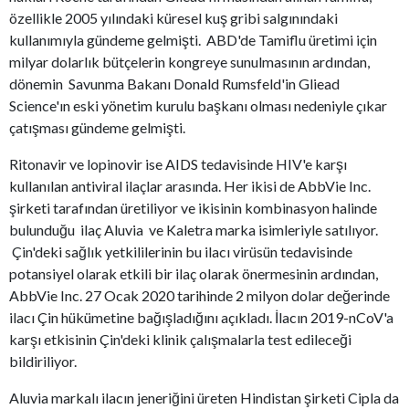
özellikle 2005 yılındaki küresel kuş gribi salgınındaki
kullanımıyla gündeme gelmişti. ABD'de Tamiflu üretimi için
milyar dolarlık bütçelerin kongreye sunulmasının ardından,
dönemin Savunma Bakanı Donald Rumsfeld'in Gliead
Science'ın eski yönetim kurulu başkanı olması nedeniyle çıkar
çatışması gündeme gelmişti.
Ritonavir ve lopinovir ise AIDS tedavisinde HIV'e karşı
kullanılan antiviral ilaçlar arasında. Her ikisi de AbbVie Inc.
şirketi tarafından üretiliyor ve ikisinin kombinasyon halinde
bulunduğu ilaç Aluvia ve Kaletra marka isimleriyle satılıyor.
Çin'deki sağlık yetkililerinin bu ilacı virüsün tedavisinde
potansiyel olarak etkili bir ilaç olarak önermesinin ardından,
AbbVie Inc. 27 Ocak 2020 tarihinde 2 milyon dolar değerinde
ilacı Çin hükümetine bağışladığını açıkladı. İlacın 2019-nCoV'a
karşı etkisinin Çin'deki klinik çalışmalarla test edileceği
bildiriliyor.
Aluvia markalı ilacın jeneriğini üreten Hindistan şirketi Cipla da