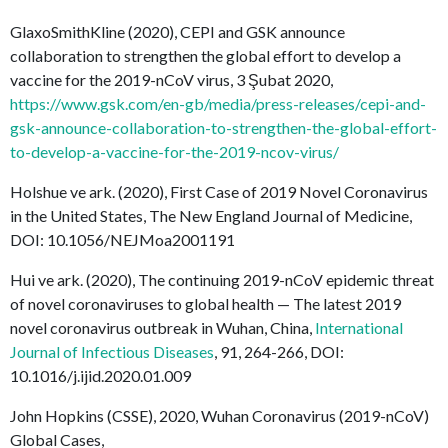
GlaxoSmithKline (2020), CEPI and GSK announce
collaboration to strengthen the global effort to develop a
vaccine for the 2019-nCoV virus, 3 Şubat 2020,
https://www.gsk.com/en-gb/media/press-releases/cepi-and-
gsk-announce-collaboration-to-strengthen-the-global-effort-
to-develop-a-vaccine-for-the-2019-ncov-virus/
Holshue ve ark. (2020), First Case of 2019 Novel Coronavirus
in the United States, The New England Journal of Medicine,
DOI: 10.1056/NEJMoa2001191
Hui ve ark. (2020), The continuing 2019-nCoV epidemic threat
of novel coronaviruses to global health — The latest 2019
novel coronavirus outbreak in Wuhan, China,
International
Journal of Infectious Diseases
, 91, 264-266, DOI:
10.1016/j.ijid.2020.01.009
John Hopkins (CSSE), 2020, Wuhan Coronavirus (2019-nCoV)
Global Cases,