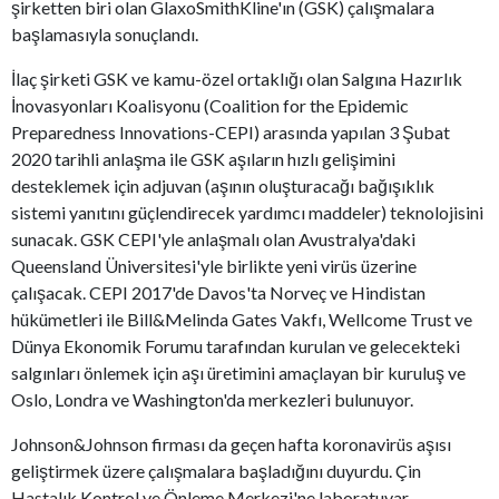
şirketten biri olan GlaxoSmithKline'ın (GSK) çalışmalara
başlamasıyla sonuçlandı.
İlaç şirketi GSK ve kamu-özel ortaklığı olan Salgına Hazırlık
İnovasyonları Koalisyonu (Coalition for the Epidemic
Preparedness Innovations-CEPI) arasında yapılan 3 Şubat
2020 tarihli anlaşma ile GSK aşıların hızlı gelişimini
desteklemek için adjuvan (aşının oluşturacağı bağışıklık
sistemi yanıtını güçlendirecek yardımcı maddeler) teknolojisini
sunacak. GSK CEPI'yle anlaşmalı olan Avustralya'daki
Queensland Üniversitesi'yle birlikte yeni virüs üzerine
çalışacak. CEPI 2017'de Davos'ta Norveç ve Hindistan
hükümetleri ile Bill&Melinda Gates Vakfı, Wellcome Trust ve
Dünya Ekonomik Forumu tarafından kurulan ve gelecekteki
salgınları önlemek için aşı üretimini amaçlayan bir kuruluş ve
Oslo, Londra ve Washington'da merkezleri bulunuyor.
Johnson&Johnson firması da geçen hafta koronavirüs aşısı
geliştirmek üzere çalışmalara başladığını duyurdu. Çin
Hastalık Kontrol ve Önleme Merkezi'ne laboratuvar