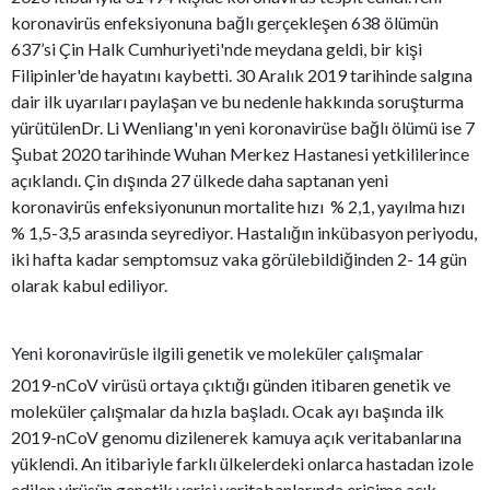
koronavirüs enfeksiyonuna bağlı gerçekleşen 638 ölümün
637’si Çin Halk Cumhuriyeti'nde meydana geldi, bir kişi
Filipinler'de hayatını kaybetti. 30 Aralık 2019 tarihinde salgına
dair ilk uyarıları paylaşan ve bu nedenle hakkında soruşturma
yürütülenDr.
Li Wenliang'ın yeni koronavirüse bağlı ölümü ise 7
Şubat 2020 tarihinde Wuhan Merkez Hastanesi yetkililerince
açıklandı. Çin dışında 27 ülkede daha saptanan yeni
koronavirüs enfeksiyonunun mortalite hızı % 2,1, yayılma hızı
% 1,5-3,5 arasında seyrediyor. Hastalığın inkübasyon periyodu,
iki hafta kadar semptomsuz vaka görülebildiğinden 2- 14 gün
olarak kabul ediliyor.
Yeni koronavirüsle ilgili genetik ve moleküler çalışmalar
2019-nCoV virüsü ortaya çıktığı günden itibaren genetik ve
moleküler çalışmalar da hızla başladı. Ocak ayı başında ilk
2019-nCoV genomu dizilenerek kamuya açık veritabanlarına
yüklendi. An itibariyle farklı ülkelerdeki onlarca hastadan izole
edilen virüsün genetik verisi veritabanlarında erişime açık