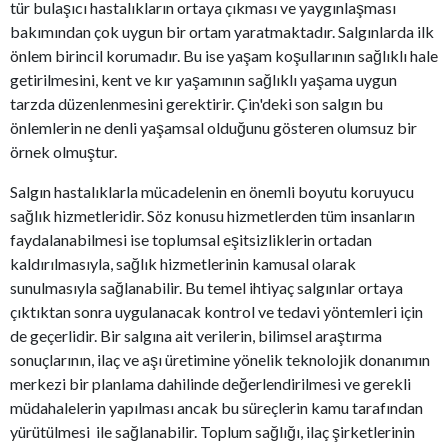
tür bulaşıcı hastalıkların ortaya çıkması ve yaygınlaşması
bakımından çok uygun bir ortam yaratmaktadır. Salgınlarda ilk
önlem birincil korumadır. Bu ise yaşam koşullarının sağlıklı hale
getirilmesini, kent ve kır yaşamının sağlıklı yaşama uygun
tarzda düzenlenmesini gerektirir. Çin'deki son salgın bu
önlemlerin ne denli yaşamsal olduğunu gösteren olumsuz bir
örnek olmuştur.
Salgın hastalıklarla mücadelenin en önemli boyutu koruyucu
sağlık hizmetleridir. Söz konusu hizmetlerden tüm insanların
faydalanabilmesi ise toplumsal eşitsizliklerin ortadan
kaldırılmasıyla, sağlık hizmetlerinin kamusal olarak
sunulmasıyla sağlanabilir. Bu temel ihtiyaç salgınlar ortaya
çıktıktan sonra uygulanacak kontrol ve tedavi yöntemleri için
de geçerlidir. Bir salgına ait verilerin, bilimsel araştırma
sonuçlarının, ilaç ve aşı üretimine yönelik teknolojik donanımın
merkezi bir planlama dahilinde değerlendirilmesi ve gerekli
müdahalelerin yapılması ancak bu süreçlerin kamu tarafından
yürütülmesi ile sağlanabilir. Toplum sağlığı, ilaç şirketlerinin