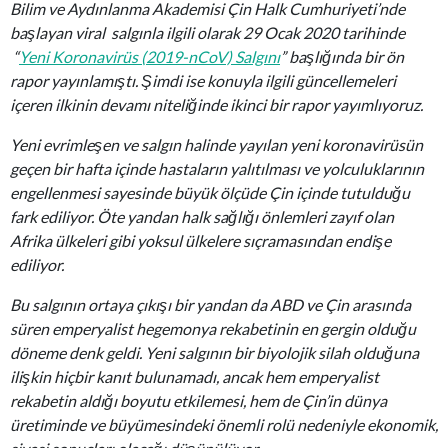
Bilim ve Aydınlanma Akademisi Çin Halk Cumhuriyeti’nde
başlayan viral salgınla ilgili olarak 29 Ocak 2020 tarihinde
“
Yeni Koronavirüs (2019-nCoV) Salgını
” başlığında bir ön
rapor yayınlamıştı. Şimdi ise konuyla ilgili güncellemeleri
içeren ilkinin devamı niteliğinde ikinci bir rapor yayımlıyoruz.
Yeni evrimleşen ve salgın halinde yayılan yeni koronavirüsün
geçen bir hafta içinde hastaların yalıtılması ve yolculuklarının
engellenmesi sayesinde büyük ölçüde Çin içinde tutulduğu
fark ediliyor. Öte yandan halk sağlığı önlemleri zayıf olan
Afrika ülkeleri gibi yoksul ülkelere sıçramasından endişe
ediliyor.
Bu salgının ortaya çıkışı bir yandan da ABD ve Çin arasında
süren emperyalist hegemonya rekabetinin en gergin olduğu
döneme denk geldi. Yeni salgının bir biyolojik silah olduğuna
ilişkin hiçbir kanıt bulunamadı, ancak hem emperyalist
rekabetin aldığı boyutu etkilemesi, hem de Çin’in dünya
üretiminde ve büyümesindeki önemli rolü nedeniyle ekonomik,