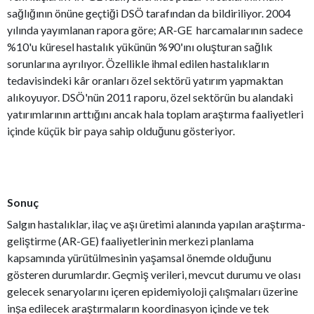
sağlığının önüne geçtiği DSÖ tarafından da bildiriliyor. 2004
yılında yayımlanan rapora göre; AR-GE harcamalarının sadece
%10'u küresel hastalık yükünün %90'ını oluşturan sağlık
sorunlarına ayrılıyor. Özellikle ihmal edilen hastalıkların
tedavisindeki kâr oranları özel sektörü yatırım yapmaktan
alıkoyuyor. DSÖ'nün 2011 raporu, özel sektörün bu alandaki
yatırımlarının arttığını ancak hala toplam araştırma faaliyetleri
içinde küçük bir paya sahip olduğunu gösteriyor.
Sonuç
Salgın hastalıklar, ilaç ve aşı üretimi alanında yapılan araştırma-
geliştirme (AR-GE) faaliyetlerinin merkezi planlama
kapsamında yürütülmesinin yaşamsal önemde olduğunu
gösteren durumlardır. Geçmiş verileri, mevcut durumu ve olası
gelecek senaryolarını içeren epidemiyoloji çalışmaları üzerine
inşa edilecek araştırmaların koordinasyon içinde ve tek