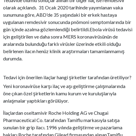
Tedavide olumlu sonuçlar alınan bir diğer ilaç ise remdesivir
olarak açıklandı. 31 Ocak 2020 tarihinde yayımlanan vaka
sunumuna göre, ABD'de 35 yaşındaki bir erkek hastaya
uygulanan remdesivir sonucunda pnömoni semptomlarında bir
gün içinde azalma gözlemlendiği belirtildi.Ebola virüsü tedavisi
için geliştirilen ve daha sonra MERS koronavirüsünün de
aralarında bulunduğu farklı virüsler üzerinde etkili olduğu
belirlenen ilacın henüz klinik araştırmaları tamamlanmamış
durumda.
Tedavi için önerilen ilaçlar hangi şirketler tarafından üretiliyor?
Yeni koronavirüse karşı ilaç ve aşı geliştirme çalışmalarında
öne çıkan özel şirketlerin kamu kurum ve kuruluşlarıyla
anlaşmalar yaptıkları görülüyor.
İlaçlardan oseltamivir Roche Holding AG ve Chugai
Pharmaceutical Co. tarafından Tamiflu markasıyla satışa
sunulan bir grip ilacı. 1996 yılında geliştirme ve pazarlama
hakları Roche tarafından Gilead firmasından alınanTamiflu,