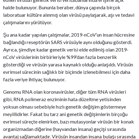
halde bulunuyor. Bununla beraber, dünya çapında birçok
laboratuar kültüre alınmış olan virüsü paylaşarak, aşı ve tedavi
çalışmalarını yürütüyor.
Şu ana kadar yapılan çalışmalar, 2019-nCoV’un insan hücresine
bağlandığı reseptörün SARS virüsüyle aynı olduğunu gösterdi.
Ayrıca, şimdiye kadar genetik verisi elde edilmiş olan 2019-
nCoV virüslerinin birbirleriyle %99’dan fazla benzerlik
gösterdiği ve virüsün yarasa kaynaklı olduğu anlaşıldı. Virüsün
evrimsel sürecinin sağlıklı bir biçimde izlenebilmesi için daha
fazla veriye ihtiyaç bulunuyor.
Genomu RNA olan koronavirüsler, diğer tüm RNA virüsleri
gibi, RNA polimeraz enziminin hata düzeltme yetisinden
yoksun olması sebebiyle hızlı genetik değişim göstermeye
meyillidirler. Fakat bu tarz ani genetik değişimlerin birçoğu
evrimsel süreçte elenirken, bazı mutasyonlar virüsün bir konak
organizmadan diğerine (hayvandan insana) geçişi sırasında
avantaj sağlamaktadır. Virüsün insandan insana bulaşı sırasında