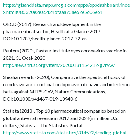
https://gisanddata.maps.arcgis.com/apps/opsdashboard/inde
x.html#/85320e2ea5424dfaaa75ae62e5c06e61
OECD (2017), Research and development in the
pharmaceutical sector, Health at a Glance 2017,
DOI:10.1787/health_glance-2017-72-en
Reuters (2020), Pasteur Institute eyes coronavirus vaccine in
2021, 31 Ocak 2020,
http://news.trust.org//item/20200131154212-g7rvw/
Sheahan ve ark. (2020), Comparative therapeutic efficacy of
remdesivir and combination lopinavir, ritonavir, and interferon
beta against MERS-CoV, Nature Communications,
DOI:10.1038/s41467-019-13940-6
Statista (2018), Top 10 pharmaceutical companies based on
global anti-viral revenue in 2017 and 2024(in million U.S.
dollars), Statista - The Statistics Portal,
https://www.statista.com/statistics/314573/leading-global-