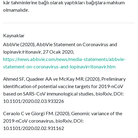
kâr tahminlerine bağlı olarak yaptıkları bağışlara mahkum
olmamalıdır.
Kaynaklar
AbbVie (2020), AbbVie Statement on Coronavirus and
lopinavir/ritonavir, 27 Ocak 2020,
https://news.abbvie.com/news/media-statements/abbvie-
statement-on-coronavirus-and-lopinavirritonavir.htm
Ahmed SF, Quadeer AA ve McKay MR. (2020), Preliminary
identification of potential vaccine targets for 2019-nCoV
based on SARS-CoV immunological studies, bioRxiv, DOI:
10.1101/2020.02.03.933226
Ceraolo C ve Giorgi FM. (2020), Genomic variance of the
2019-nCoV coronavirus, bioRxiv, DOI:
10.1101/2020.02.02.931162