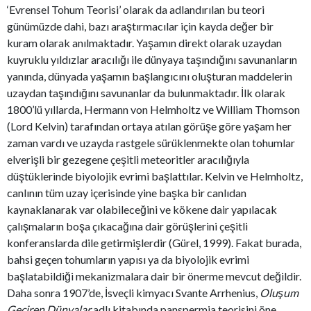
‘Evrensel Tohum Teorisi’ olarak da adlandırılan bu teori
günümüzde dahi, bazı araştırmacılar için kayda değer bir
kuram olarak anılmaktadır. Yaşamın direkt olarak uzaydan
kuyruklu yıldızlar aracılığı ile dünyaya taşındığını savunanların
yanında, dünyada yaşamın başlangıcını oluşturan maddelerin
uzaydan taşındığını savunanlar da bulunmaktadır. İlk olarak
1800’lü yıllarda, Hermann von Helmholtz ve William Thomson
(Lord Kelvin) tarafından ortaya atılan görüşe göre yaşam her
zaman vardı ve uzayda rastgele sürüklenmekte olan tohumlar
elverişli bir gezegene çeşitli meteoritler aracılığıyla
düştüklerinde biyolojik evrimi başlattılar. Kelvin ve Helmholtz,
canlının tüm uzay içerisinde yine başka bir canlıdan
kaynaklanarak var olabileceğini ve kökene dair yapılacak
çalışmaların boşa çıkacağına dair görüşlerini çeşitli
konferanslarda dile getirmişlerdir (Gürel, 1999). Fakat burada,
bahsi geçen tohumların yapısı ya da biyolojik evrimi
başlatabildiği mekanizmalara dair bir önerme mevcut değildir.
Daha sonra 1907’de, İsveçli kimyacı Svante Arrhenius,
Oluşum
Geçiren Dünyalar
adlı kitabında panspermia teorisini öne