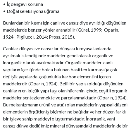
• İç dengeyi koruma
• Doğal seleksiyona uğrama
Bunlardan bir kısmı için canlı ve cansız diye ayrıldığı düşünülen
maddelerde benzer yönler aranabilir (Gürel, 1999; Oparin,
1924; Pigliucci, 2014; Pross, 2015).
Canlılar dünyası ve cansızlar dünyası kimyasal anlamda
ayrılmak istendiğinde maddeler genel olarak organik ve
inorganik olarak ayrılmaktadır. Organik maddeler, canlı
yapıların içeriğinde bolca bulunan basitten karmaşığa çok
değişik yapılarda ,çoğunlukla karbon elementini içeren
maddelerdir (Oparin, 1924). Belli bir yapısı olduğu düşünülen
canlıların en küçük yapı taşı olan hücrenin içinde, çeşitli organik
maddeler sentezlenmekte ve parçalanmaktadır (Oparin, 1924).
Bu mekanizmanın ürünü ve atığı olan maddelerin yapısal düzeni
elementlerin örgütleniş biçimlerine bağlıdır ve her düzen farklı
bir işleve sahip maddeyi oluşturmaktadır. İnorganik, yani
cansız dünya dediğimiz mineral dünyasındaki maddelerin de bir