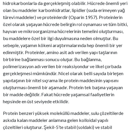
hidrokarbonlarla da gerçekleşmiş olabilir. Hücrede önemli yeri
olan bu maddeler karbonhidratlar, lipidler (suda erimeyen yağ
türevi maddeler) ve proteinlerdir (Oparin 1957). Proteinlerin
özel olarak yaşayan hücrede belirgin rol oynaması ve tüm bitki,
hayvan ve mikroorganizma hücrelerinin temelini oluşturması,
bu maddelere özel bir ilgi duyulmasına neden olmuştur. Bu
sebeple, yaşamın kökeni araştırmalarında hep önemli bir yer
edinmiştir. Proteinler, amino asit adı verilen yapı taşlarının
birbirine bağlanması sonucu oluşur. Bu bağlanma,
polimerizasyon adı verilen bir reaksiyondur ve ilkel çorbada
gerçekleşmesi mümkündür. Nicel olarak belli sayıda birleşen
yapıtaşının bir nitel sıçrama ile protein maddesinin yapısını
oluşturması önemli bir aşamadır. Protein tek başına yaşayan
bir madde değildir. Fakat hücrede yaşamsal faaliyetlerin
hepsinde en üst seviyede etkilidir.
Protein benzeri yüksek moleküllü maddeler, sulu çözeltilerde
askıda kalan maddeler anlamına gelen kolloidal yapılı
çözeltileri oluşturur. Şekil-5’te stabil (soldaki) ve stabil