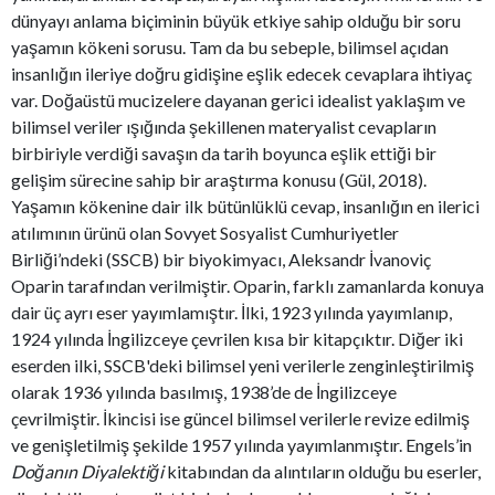
dünyayı anlama biçiminin büyük etkiye sahip olduğu bir soru
yaşamın kökeni sorusu. Tam da bu sebeple, bilimsel açıdan
insanlığın ileriye doğru gidişine eşlik edecek cevaplara ihtiyaç
var. Doğaüstü mucizelere dayanan gerici idealist yaklaşım ve
bilimsel veriler ışığında şekillenen materyalist cevapların
birbiriyle verdiği savaşın da tarih boyunca eşlik ettiği bir
gelişim sürecine sahip bir araştırma konusu (Gül, 2018).
Yaşamın kökenine dair ilk bütünlüklü cevap, insanlığın en ilerici
atılımının ürünü olan Sovyet Sosyalist Cumhuriyetler
Birliği’ndeki (SSCB) bir biyokimyacı, Aleksandr İvanoviç
Oparin tarafından verilmiştir. Oparin, farklı zamanlarda konuya
dair üç ayrı eser yayımlamıştır. İlki, 1923 yılında yayımlanıp,
1924 yılında İngilizceye çevrilen kısa bir kitapçıktır. Diğer iki
eserden ilki, SSCB'deki bilimsel yeni verilerle zenginleştirilmiş
olarak 1936 yılında basılmış, 1938’de de İngilizceye
çevrilmiştir. İkincisi ise güncel bilimsel verilerle revize edilmiş
ve genişletilmiş şekilde 1957 yılında yayımlanmıştır. Engels’in
Doğanın Diyalektiği
kitabından da alıntıların olduğu bu eserler,