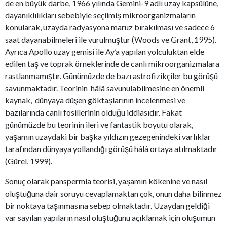
de en büyük darbe, 1966 yılında Gemini-9 adlı uzay kapsülüne,
dayanıklılıkları sebebiyle seçilmiş mikroorganizmaların
konularak, uzayda radyasyona maruz bırakılması ve sadece 6
saat dayanabilmeleri ile vurulmuştur (Woods ve Grant, 1995).
Ayrıca Apollo uzay gemisi ile Ay’a yapılan yolculuktan elde
edilen taş ve toprak örneklerinde de canlı mikroorganizmalara
rastlanmamıştır. Günümüzde de bazı astrofizikçiler bu görüşü
savunmaktadır. Teorinin hâlâ savunulabilmesine en önemli
kaynak, dünyaya düşen göktaşlarının incelenmesi ve
bazılarında canlı fosillerinin olduğu iddiasıdır. Fakat
günümüzde bu teorinin ileri ve fantastik boyutu olarak,
yaşamın uzaydaki bir başka yıldızın gezegenindeki varlıklar
tarafından dünyaya yollandığı görüşü hâlâ ortaya atılmaktadır
(Gürel, 1999).
Sonuç olarak panspermia teorisi, yaşamın kökenine ve nasıl
oluştuğuna dair soruyu cevaplamaktan çok, onun daha bilinmez
bir noktaya taşınmasına sebep olmaktadır. Uzaydan geldiği
var sayılan yapıların nasıl oluştuğunu açıklamak için oluşumun