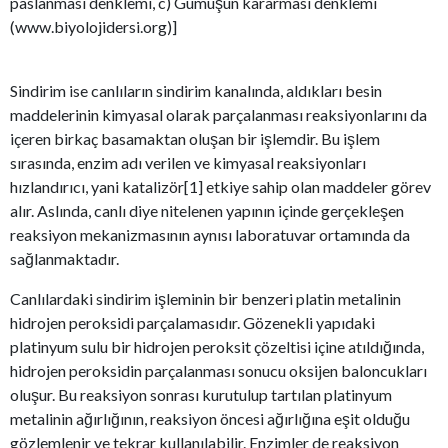
paslanması denklemi, c) Gümüşün kararması denklemi
(www.biyolojidersi.org)]
Sindirim ise canlıların sindirim kanalında, aldıkları besin
maddelerinin kimyasal olarak parçalanması reaksiyonlarını da
içeren birkaç basamaktan oluşan bir işlemdir. Bu işlem
sırasında, enzim adı verilen ve kimyasal reaksiyonları
hızlandırıcı, yani katalizör[1] etkiye sahip olan maddeler görev
alır. Aslında, canlı diye nitelenen yapının içinde gerçekleşen
reaksiyon mekanizmasının aynısı laboratuvar ortamında da
sağlanmaktadır.
Canlılardaki sindirim işleminin bir benzeri platin metalinin
hidrojen peroksidi parçalamasıdır. Gözenekli yapıdaki
platinyum sulu bir hidrojen peroksit çözeltisi içine atıldığında,
hidrojen peroksidin parçalanması sonucu oksijen baloncukları
oluşur. Bu reaksiyon sonrası kurutulup tartılan platinyum
metalinin ağırlığının, reaksiyon öncesi ağırlığına eşit olduğu
gözlemlenir ve tekrar kullanılabilir. Enzimler de reaksiyon