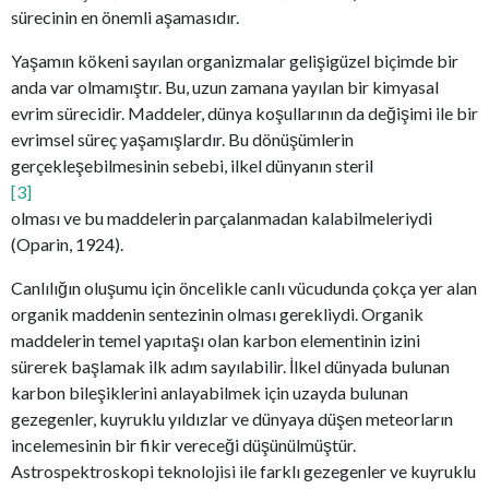
sürecinin en önemli aşamasıdır.
Yaşamın kökeni sayılan organizmalar gelişigüzel biçimde bir
anda var olmamıştır. Bu, uzun zamana yayılan bir kimyasal
evrim sürecidir. Maddeler, dünya koşullarının da değişimi ile bir
evrimsel süreç yaşamışlardır. Bu dönüşümlerin
gerçekleşebilmesinin sebebi, ilkel dünyanın steril
[3]
olması ve bu maddelerin parçalanmadan kalabilmeleriydi
(Oparin, 1924).
Canlılığın oluşumu için öncelikle canlı vücudunda çokça yer alan
organik maddenin sentezinin olması gerekliydi. Organik
maddelerin temel yapıtaşı olan karbon elementinin izini
sürerek başlamak ilk adım sayılabilir. İlkel dünyada bulunan
karbon bileşiklerini anlayabilmek için uzayda bulunan
gezegenler, kuyruklu yıldızlar ve dünyaya düşen meteorların
incelemesinin bir fikir vereceği düşünülmüştür.
Astrospektroskopi teknolojisi ile farklı gezegenler ve kuyruklu