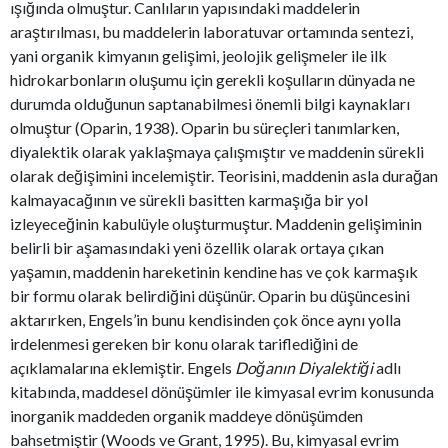
ışığında olmuştur. Canlıların yapısındaki maddelerin
araştırılması, bu maddelerin laboratuvar ortamında sentezi,
yani organik kimyanın gelişimi, jeolojik gelişmeler ile ilk
hidrokarbonların oluşumu için gerekli koşulların dünyada ne
durumda olduğunun saptanabilmesi önemli bilgi kaynakları
olmuştur (Oparin, 1938). Oparin bu süreçleri tanımlarken,
diyalektik olarak yaklaşmaya çalışmıştır ve maddenin sürekli
olarak değişimini incelemiştir. Teorisini, maddenin asla durağan
kalmayacağının ve sürekli basitten karmaşığa bir yol
izleyeceğinin kabulüyle oluşturmuştur. Maddenin gelişiminin
belirli bir aşamasındaki yeni özellik olarak ortaya çıkan
yaşamın, maddenin hareketinin kendine has ve çok karmaşık
bir formu olarak belirdiğini düşünür. Oparin bu düşüncesini
aktarırken, Engels’in bunu kendisinden çok önce aynı yolla
irdelenmesi gereken bir konu olarak tariflediğini de
açıklamalarına eklemiştir. Engels
Doğanın Diyalektiği
adlı
kitabında, maddesel dönüşümler ile kimyasal evrim konusunda
inorganik maddeden organik maddeye dönüşümden
bahsetmiştir (Woods ve Grant, 1995). Bu, kimyasal evrim