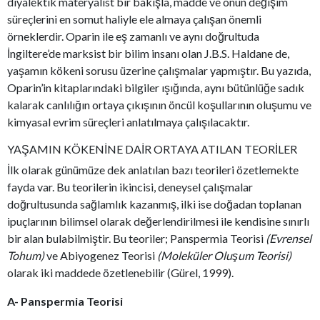
diyalektik materyalist bir bakışla, madde ve onun değişim
süreçlerini en somut haliyle ele almaya çalışan önemli
örneklerdir. Oparin ile eş zamanlı ve aynı doğrultuda
İngiltere’de marksist bir bilim insanı olan J.B.S. Haldane de,
yaşamın kökeni sorusu üzerine çalışmalar yapmıştır. Bu yazıda,
Oparin’in kitaplarındaki bilgiler ışığında, aynı bütünlüğe sadık
kalarak canlılığın ortaya çıkışının öncül koşullarının oluşumu ve
kimyasal evrim süreçleri anlatılmaya çalışılacaktır.
YAŞAMIN KÖKENİNE DAİR ORTAYA ATILAN TEORİLER
İlk olarak günümüze dek anlatılan bazı teorileri özetlemekte
fayda var. Bu teorilerin ikincisi, deneysel çalışmalar
doğrultusunda sağlamlık kazanmış, ilki ise doğadan toplanan
ipuçlarının bilimsel olarak değerlendirilmesi ile kendisine sınırlı
bir alan bulabilmiştir. Bu teoriler; Panspermia Teorisi
(Evrensel
Tohum)
ve Abiyogenez Teorisi
(Moleküler Oluşum Teorisi)
olarak iki maddede özetlenebilir (Gürel, 1999).
A- Panspermia Teorisi