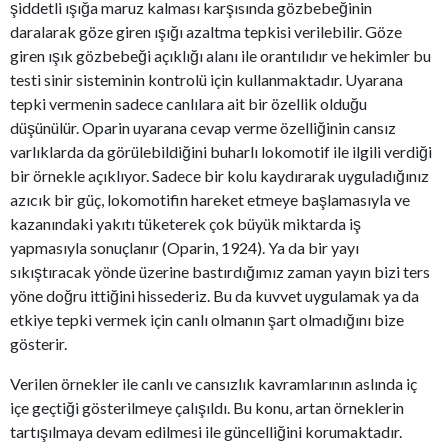
şiddetli ışığa maruz kalması karşısında gözbebeğinin
daralarak göze giren ışığı azaltma tepkisi verilebilir. Göze
giren ışık gözbebeği açıklığı alanı ile orantılıdır ve hekimler bu
testi sinir sisteminin kontrolü için kullanmaktadır. Uyarana
tepki vermenin sadece canlılara ait bir özellik olduğu
düşünülür. Oparin uyarana cevap verme özelliğinin cansız
varlıklarda da görülebildiğini buharlı lokomotif ile ilgili verdiği
bir örnekle açıklıyor. Sadece bir kolu kaydırarak uyguladığınız
azıcık bir güç, lokomotifin hareket etmeye başlamasıyla ve
kazanındaki yakıtı tüketerek çok büyük miktarda iş
yapmasıyla sonuçlanır (Oparin, 1924). Ya da bir yayı
sıkıştıracak yönde üzerine bastırdığımız zaman yayın bizi ters
yöne doğru ittiğini hissederiz. Bu da kuvvet uygulamak ya da
etkiye tepki vermek için canlı olmanın şart olmadığını bize
gösterir.
Verilen örnekler ile canlı ve cansızlık kavramlarının aslında iç
içe geçtiği gösterilmeye çalışıldı. Bu konu, artan örneklerin
tartışılmaya devam edilmesi ile güncelliğini korumaktadır.