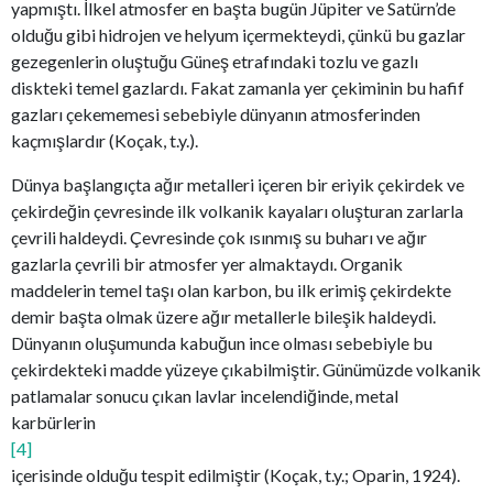
yapmıştı. İlkel atmosfer en başta bugün Jüpiter ve Satürn’de
olduğu gibi hidrojen ve helyum içermekteydi, çünkü bu gazlar
gezegenlerin oluştuğu Güneş etrafındaki tozlu ve gazlı
diskteki temel gazlardı. Fakat zamanla yer çekiminin bu hafif
gazları çekememesi sebebiyle dünyanın atmosferinden
kaçmışlardır (Koçak, t.y.).
Dünya başlangıçta ağır metalleri içeren bir eriyik çekirdek ve
çekirdeğin çevresinde ilk volkanik kayaları oluşturan zarlarla
çevrili haldeydi. Çevresinde çok ısınmış su buharı ve ağır
gazlarla çevrili bir atmosfer yer almaktaydı. Organik
maddelerin temel taşı olan karbon, bu ilk erimiş çekirdekte
demir başta olmak üzere ağır metallerle bileşik haldeydi.
Dünyanın oluşumunda kabuğun ince olması sebebiyle bu
çekirdekteki madde yüzeye çıkabilmiştir. Günümüzde volkanik
patlamalar sonucu çıkan lavlar incelendiğinde, metal
karbürlerin
[4]
içerisinde olduğu tespit edilmiştir (Koçak, t.y.; Oparin, 1924).