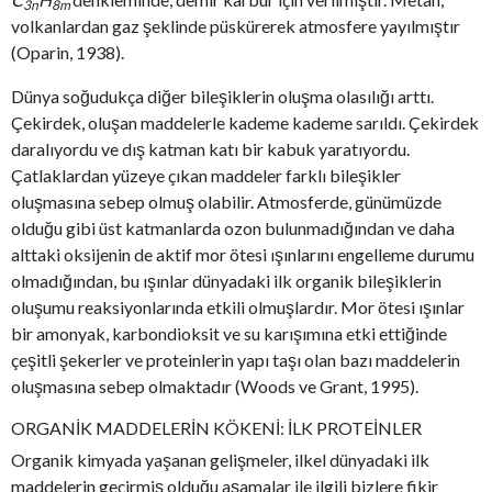
3n
8m
volkanlardan gaz şeklinde püskürerek atmosfere yayılmıştır
(Oparin, 1938).
Dünya soğudukça diğer bileşiklerin oluşma olasılığı arttı.
Çekirdek, oluşan maddelerle kademe kademe sarıldı. Çekirdek
daralıyordu ve dış katman katı bir kabuk yaratıyordu.
Çatlaklardan yüzeye çıkan maddeler farklı bileşikler
oluşmasına sebep olmuş olabilir. Atmosferde, günümüzde
olduğu gibi üst katmanlarda ozon bulunmadığından ve daha
alttaki oksijenin de aktif mor ötesi ışınlarını engelleme durumu
olmadığından, bu ışınlar dünyadaki ilk organik bileşiklerin
oluşumu reaksiyonlarında etkili olmuşlardır. Mor ötesi ışınlar
bir amonyak, karbondioksit ve su karışımına etki ettiğinde
çeşitli şekerler ve proteinlerin yapı taşı olan bazı maddelerin
oluşmasına sebep olmaktadır (Woods ve Grant, 1995).
ORGANİK MADDELERİN KÖKENİ: İLK PROTEİNLER
Organik kimyada yaşanan gelişmeler, ilkel dünyadaki ilk
maddelerin geçirmiş olduğu aşamalar ile ilgili bizlere fikir