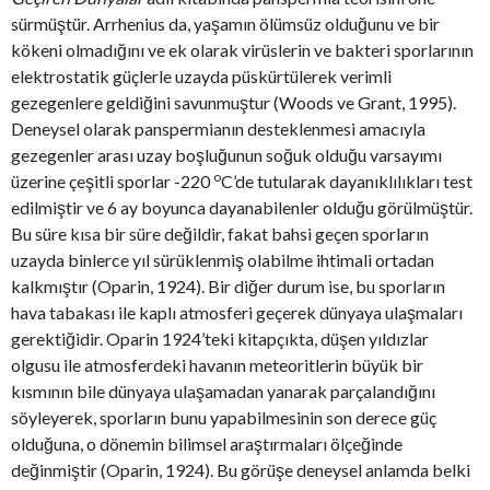
sürmüştür. Arrhenius da, yaşamın ölümsüz olduğunu ve bir
kökeni olmadığını ve ek olarak virüslerin ve bakteri sporlarının
elektrostatik güçlerle uzayda püskürtülerek verimli
gezegenlere geldiğini savunmuştur (Woods ve Grant, 1995).
Deneysel olarak panspermianın desteklenmesi amacıyla
gezegenler arası uzay boşluğunun soğuk olduğu varsayımı
o
üzerine çeşitli sporlar -220
C’de tutularak dayanıklılıkları test
edilmiştir ve 6 ay boyunca dayanabilenler olduğu görülmüştür.
Bu süre kısa bir süre değildir, fakat bahsi geçen sporların
uzayda binlerce yıl sürüklenmiş olabilme ihtimali ortadan
kalkmıştır (Oparin, 1924). Bir diğer durum ise, bu sporların
hava tabakası ile kaplı atmosferi geçerek dünyaya ulaşmaları
gerektiğidir. Oparin 1924’teki kitapçıkta, düşen yıldızlar
olgusu ile atmosferdeki havanın meteoritlerin büyük bir
kısmının bile dünyaya ulaşamadan yanarak parçalandığını
söyleyerek, sporların bunu yapabilmesinin son derece güç
olduğuna, o dönemin bilimsel araştırmaları ölçeğinde
değinmiştir (Oparin, 1924). Bu görüşe deneysel anlamda belki