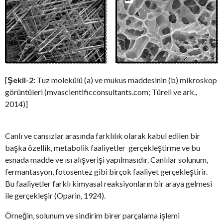
[
Şekil-2:
Tuz molekülü (a) ve mukus maddesinin (b) mikroskop
görüntüleri (mvascientificconsultants.com; Türeli ve ark.,
2014)]
Canlı ve cansızlar arasında farklılık olarak kabul edilen bir
başka özellik, metabolik faaliyetler gerçekleştirme ve bu
esnada madde ve ısı alışverişi yapılmasıdır. Canlılar solunum,
fermantasyon, fotosentez gibi birçok faaliyet gerçekleştirir.
Bu faaliyetler farklı kimyasal reaksiyonların bir araya gelmesi
ile gerçekleşir (Oparin, 1924).
Örneğin, solunum ve sindirim birer parçalama işlemi