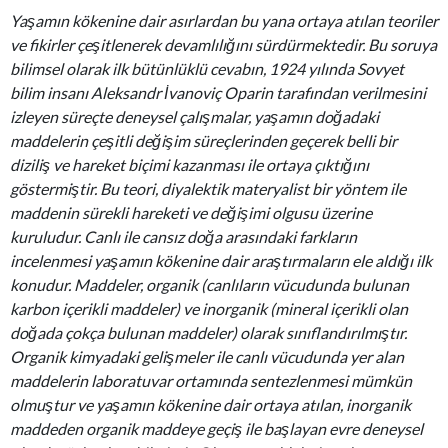
Yaşamın kökenine dair asırlardan bu yana ortaya atılan teoriler
ve fikirler çeşitlenerek devamlılığını sürdürmektedir. Bu soruya
bilimsel olarak ilk bütünlüklü cevabın, 1924 yılında Sovyet
bilim insanı Aleksandr İvanoviç Oparin tarafından verilmesini
izleyen süreçte deneysel çalışmalar, yaşamın doğadaki
maddelerin çeşitli değişim süreçlerinden geçerek belli bir
diziliş ve hareket biçimi kazanması ile ortaya çıktığını
göstermiştir. Bu teori, diyalektik materyalist bir yöntem ile
maddenin sürekli hareketi ve değişimi olgusu üzerine
kuruludur. Canlı ile cansız doğa arasındaki farkların
incelenmesi yaşamın kökenine dair araştırmaların ele aldığı ilk
konudur. Maddeler, organik (canlıların vücudunda bulunan
karbon içerikli maddeler) ve inorganik (mineral içerikli olan
doğada çokça bulunan maddeler) olarak sınıflandırılmıştır.
Organik kimyadaki gelişmeler ile canlı vücudunda yer alan
maddelerin laboratuvar ortamında sentezlenmesi mümkün
olmuştur ve yaşamın kökenine dair ortaya atılan, inorganik
maddeden organik maddeye geçiş ile başlayan evre deneysel