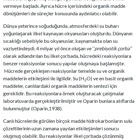
vermeye başladı. Ayrıca hücre içerisindeki organik madde
dönüşümleri de süreçler konusunda aydınlatıcı olabilir.
Dünya yeterince soğuduğunda, atmosferdeki su buharı
yoğunlaşarak ilkel kaynayan okyanusları oluşturdu. Dünyanın
sıcaklığı sebebiyle bu okyanuslar, kaynamakta olan su
vaziyetindeydi. 4 milyar yıl önce oluşan ve ‘’
prebiyotik çorba’’
olarak adlandırılan bu ilkel çorbada, hücredeki reaksiyonlara
benzer reaksiyonlar sonucu yapılar oluşmaya başlamıştır.
Hücrede gerçekleşen reaksiyonlar temelde su ve organik
maddelerin etkileşimi ile ilgilidir. Su (H
O) ve en basit organik
2
maddeler, canlılardaki organik maddelerin sentezi için
gereklidir. Bu reaksiyonlara örnek oluşturacak çalışmalar
laboratuvarda gerçekleştirilmiştir ve Oparin bunlara atıflarda
bulunmuştur (Oparin,1938).
Canlı hücrelerde görülen birçok madde hidrokarbonların sulu
çözeltilerinin uzun zamana yayılan etkileşimleri sonucu
oluşmuş olabilir. Bu reaksiyonlar ilkel çorbada çözünmüş