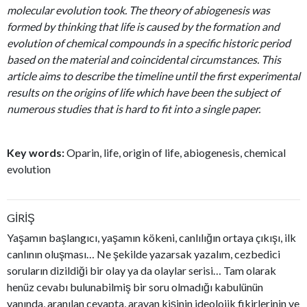
molecular evolution took. The theory of abiogenesis was
formed by thinking that life is caused by the formation and
evolution of chemical compounds in a specific historic period
based on the material and coincidental circumstances. This
article aims to describe the timeline until the first experimental
results on the origins of life which have been the subject of
numerous studies that is hard to fit into a single paper.
Key words:
Oparin, life, origin of life, abiogenesis, chemical
evolution
GİRİŞ
Yaşamın başlangıcı, yaşamın kökeni, canlılığın ortaya çıkışı, ilk
canlının oluşması… Ne şekilde yazarsak yazalım, cezbedici
soruların dizildiği bir olay ya da olaylar serisi… Tam olarak
henüz cevabı bulunabilmiş bir soru olmadığı kabulünün
yanında, aranılan cevapta, arayan kişinin ideolojik fikirlerinin ve