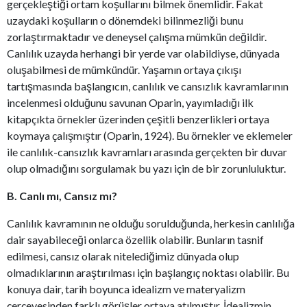
gerçekleştiği ortam koşullarını bilmek önemlidir. Fakat
uzaydaki koşulların o dönemdeki bilinmezliği bunu
zorlaştırmaktadır ve deneysel çalışma mümkün değildir.
Canlılık uzayda herhangi bir yerde var olabildiyse, dünyada
oluşabilmesi de mümkündür. Yaşamın ortaya çıkışı
tartışmasında başlangıcın, canlılık ve cansızlık kavramlarının
incelenmesi olduğunu savunan Oparin, yayımladığı ilk
kitapçıkta örnekler üzerinden çeşitli benzerlikleri ortaya
koymaya çalışmıştır (Oparin, 1924). Bu örnekler ve eklemeler
ile canlılık-cansızlık kavramları arasında gerçekten bir duvar
olup olmadığını sorgulamak bu yazı için de bir zorunluluktur.
B. Canlı mı, Cansız mı?
Canlılık kavramının ne olduğu sorulduğunda, herkesin canlılığa
dair sayabileceği onlarca özellik olabilir. Bunların tasnif
edilmesi, cansız olarak nitelediğimiz dünyada olup
olmadıklarının araştırılması için başlangıç noktası olabilir. Bu
konuya dair, tarih boyunca idealizm ve materyalizm
çerçevesinden farklı görüşler ortaya atılmıştır. İdealizmin