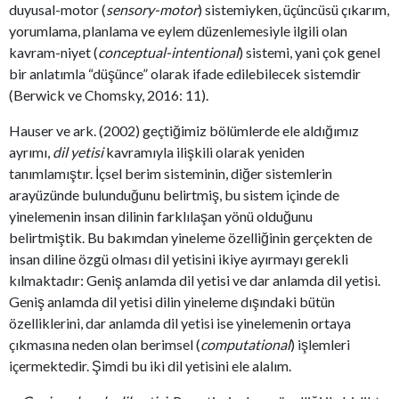
duyusal-motor (
sensory-motor
) sistemiyken, üçüncüsü çıkarım,
yorumlama, planlama ve eylem düzenlemesiyle ilgili olan
kavram-niyet (
conceptual-intentional
) sistemi, yani çok genel
bir anlatımla “düşünce” olarak ifade edilebilecek sistemdir
(Berwick ve Chomsky, 2016: 11).
Hauser ve ark. (2002) geçtiğimiz bölümlerde ele aldığımız
ayrımı,
dil yetisi
kavramıyla ilişkili olarak yeniden
tanımlamıştır. İçsel berim sisteminin, diğer sistemlerin
arayüzünde bulunduğunu belirtmiş, bu sistem içinde de
yinelemenin insan dilinin farklılaşan yönü olduğunu
belirtmiştik. Bu bakımdan yineleme özelliğinin gerçekten de
insan diline özgü olması dil yetisini ikiye ayırmayı gerekli
kılmaktadır: Geniş anlamda dil yetisi ve dar anlamda dil yetisi.
Geniş anlamda dil yetisi dilin yineleme dışındaki bütün
özelliklerini, dar anlamda dil yetisi ise yinelemenin ortaya
çıkmasına neden olan berimsel (
computational
) işlemleri
içermektedir. Şimdi bu iki dil yetisini ele alalım.