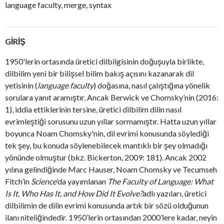
language faculty, merge, syntax
GİRİŞ
1950'lerin ortasında üretici dilbilgisinin doğuşuyla birlikte,
dilbilim yeni bir bilişsel bilim bakış açısını kazanarak dil
yetisinin (
language faculty
) doğasına, nasıl çalıştığına yönelik
sorulara yanıt aramıştır. Ancak Berwick ve Chomsky’nin (2016:
1), iddia ettiklerinin tersine, üretici dilbilim dilin nasıl
evrimleştiği sorusunu uzun yıllar sormamıştır. Hatta uzun yıllar
boyunca Noam Chomsky'nin, dil evrimi konusunda söylediği
tek şey, bu konuda söylenebilecek mantıklı bir şey olmadığı
yönünde olmuştur (bkz. Bickerton, 2009: 181). Ancak 2002
yılına gelindiğinde Marc Hauser, Noam Chomsky ve Tecumseh
Fitch’in
Science
’da yayımlanan
The Faculty of Language: What
Is It, Who Has It, and How Did It Evolve?
adlı yazıları, üretici
dilbilimin de dilin evrimi konusunda artık bir sözü olduğunun
ilanı niteliğindedir. 1950’lerin ortasından 2000’lere kadar, neyin