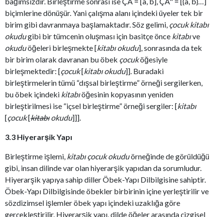
bağımsızdır. Birleştirme
sonrası ise ÇA = [a, b], ÇA" = [{a, b}…]
biçimlerine dönüşür. Yani çalışma alanı içindeki üyeler tek bir
birim gibi davranmaya başlamaktadır. Söz gelimi,
çocuk kitabı
okudu
gibi bir tümcenin oluşması için basitçe önce
kitabı
ve
okudu
öğeleri birleşmekte [
kitabı okudu
], sonrasında da tek
bir birim olarak davranan bu öbek
çocuk
öğesiyle
birleşmektedir: [
çocuk
[
kitabı okudu
]]. Buradaki
birleştirmelerin tümü “dışsal birleştirme” örneği sergilerken,
bu öbek içindeki
kitabı
öğesinin kopyasının yeniden
birleştirilmesi ise “içsel birleştirme” örneği sergiler: [
kitabı
[
çocuk
[
kitabı
okudu
]]].
3.3 Hiyerarşik Yapı
Birleştirme işlemi,
kitabı çocuk okudu
örneğinde de görüldüğü
gibi, insan dilinde var olan hiyerarşik yapıdan da sorumludur.
Hiyerarşik yapıya sahip diller Öbek-Yapı Dilbilgisine sahiptir.
Öbek-Yapı Dilbilgisinde öbekler birbirinin içine yerleştirilir ve
sözdizimsel işlemler öbek yapı içindeki uzaklığa göre
gerçekleştirilir. Hiyerarşik yapı, dilde öğeler arasında çizgisel