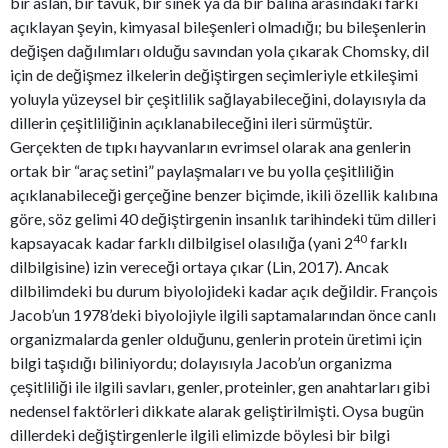
bir aslan, bir tavuk, bir sinek ya da bir balina arasındaki farkı
açıklayan şeyin, kimyasal bileşenleri olmadığı; bu bileşenlerin
değişen dağılımları olduğu savından yola çıkarak Chomsky, dil
için de değişmez ilkelerin değiştirgen seçimleriyle etkileşimi
yoluyla yüzeysel bir çeşitlilik sağlayabileceğini, dolayısıyla da
dillerin çeşitliliğinin açıklanabileceğini ileri sürmüştür.
Gerçekten de tıpkı hayvanların evrimsel olarak ana genlerin
ortak bir “araç setini” paylaşmaları ve bu yolla çeşitliliğin
açıklanabileceği gerçeğine benzer biçimde, ikili özellik kalıbına
göre, söz gelimi 40 değiştirgenin insanlık tarihindeki tüm dilleri
40
kapsayacak kadar farklı dilbilgisel olasılığa (yani 2
farklı
dilbilgisine) izin vereceği ortaya çıkar (Lin, 2017). Ancak
dilbilimdeki bu durum biyolojideki kadar açık değildir. François
Jacob’un 1978’deki biyolojiyle ilgili saptamalarından önce canlı
organizmalarda genler olduğunu, genlerin protein üretimi için
bilgi taşıdığı biliniyordu; dolayısıyla Jacob’un organizma
çeşitliliği ile ilgili savları, genler, proteinler, gen anahtarları gibi
nedensel faktörleri dikkate alarak geliştirilmişti. Oysa bugün
dillerdeki değiştirgenlerle ilgili elimizde böylesi bir bilgi