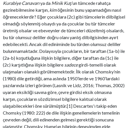
Kurabiye Canavarı
ya da
Minik Kuş
’un tümcede rahatça
gezinebilmesine karşın,
kim
öğesinin bunu yapamadığını nasıl
öğreneceklerdir? Eğer çocuklara (2c) gibi tümcelerin dilbilgisel
olmadığı söylenmiş olsaydı ya da çocuklar bu tür tümceler
üretmiş olsalar ve ebeveynler de tümceleri düzeltmiş olsalardı,
bu tür olumsuz deliller doğru olanı yanlış dilbilgisinden ayırt
edebilecekti. Ancak dil ediniminde bu türden olumsuz deliller
bulunmamaktadır. Dolayısıyla çocukların, bir taraftan (1a-b) ile
(2a-b) koşutluğuna ilişkin bilgilere, diğer taraftan da (1c) ile
(2c) karşıtlığına ilişkin bilgilere
sadece
girdi-temelli olarak
ulaşmaları olanaklı görülmemektedir. İlk olarak Chomsky’nin
(1980) dile getirdiği, ama aslında 1950’lerde ve 1960’lardaki
yazılarında izleri görünen (Lasnik ve Lidz, 2016; Thomas, 2002)
uyaran eksikliği savına göre, çevre girdisi eksik olmasına
karşın, çocukların sözdizimsel bilgilere kalıtsal olarak
ulaşabilecekleri öne sürülmüştür.[1] Descartes'ı takip eden
Chomsky (1980: 222) de dile ilişkin genellemelerin temelinin
çevreden değil, dili edinenden gelmesi gerektiği sonucuna
ulaşmıştır. Chomsky, Hume’un bilginin deneyimden elde