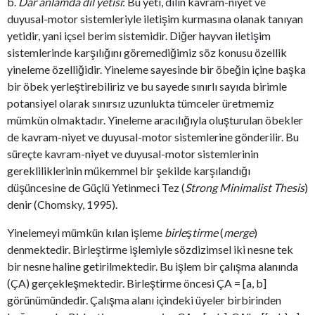
b.
Dar anlamda dil yetisi
: Bu yeti, dilin kavram-niyet ve
duyusal-motor sistemleriyle iletişim kurmasına olanak tanıyan
yetidir, yani içsel berim sistemidir. Diğer hayvan iletişim
sistemlerinde karşılığını göremediğimiz söz konusu özellik
yineleme özelliğidir. Yineleme sayesinde bir öbeğin içine başka
bir öbek yerleştirebiliriz ve bu sayede sınırlı sayıda birimle
potansiyel olarak sınırsız uzunlukta tümceler üretmemiz
mümkün olmaktadır. Yineleme aracılığıyla oluşturulan öbekler
de kavram-niyet ve duyusal-motor sistemlerine gönderilir. Bu
süreçte kavram-niyet ve duyusal-motor sistemlerinin
gerekliliklerinin mükemmel bir şekilde karşılandığı
düşüncesine de Güçlü Yetinmeci Tez (
Strong Minimalist Thesis
)
denir (Chomsky, 1995).
Yinelemeyi mümkün kılan işleme
birleştirme
(
merge
)
denmektedir. Birleştirme
işlemiyle
sözdizimsel iki nesne tek
bir nesne haline getirilmektedir. Bu işlem bir çalışma alanında
(ÇA) gerçekleşmektedir. Birleştirme
öncesi ÇA = [a, b]
görünümündedir. Çalışma alanı içindeki üyeler birbirinden