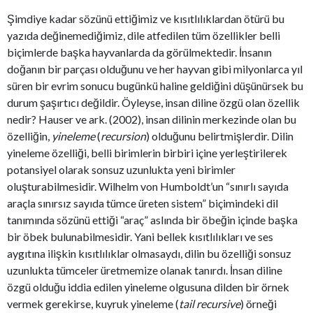
Şimdiye kadar sözünü ettiğimiz ve kısıtlılıklardan ötürü bu
yazıda değinemediğimiz, dile atfedilen tüm özellikler belli
biçimlerde başka hayvanlarda da görülmektedir. İnsanın
doğanın bir parçası olduğunu ve her hayvan gibi milyonlarca yıl
süren bir evrim sonucu bugünkü haline geldiğini düşünürsek bu
durum şaşırtıcı değildir. Öyleyse, insan diline özgü olan özellik
nedir? Hauser ve ark. (2002), insan dilinin merkezinde olan bu
özelliğin,
yineleme
(
recursion
) olduğunu belirtmişlerdir. Dilin
yineleme özelliği, belli birimlerin birbiri içine yerleştirilerek
potansiyel olarak sonsuz uzunlukta yeni birimler
oluşturabilmesidir. Wilhelm von Humboldt’un “sınırlı sayıda
araçla sınırsız sayıda tümce üreten sistem” biçimindeki dil
tanımında sözünü ettiği “araç” aslında bir öbeğin içinde başka
bir öbek bulunabilmesidir. Yani bellek kısıtlılıkları ve ses
aygıtına ilişkin kısıtlılıklar olmasaydı, dilin bu özelliği sonsuz
uzunlukta tümceler üretmemize olanak tanırdı. İnsan diline
özgü olduğu iddia edilen yineleme olgusuna dilden bir örnek
vermek gerekirse, kuyruk yineleme (
tail recursive
) örneği