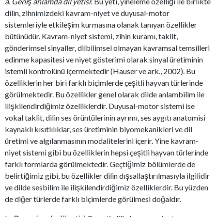
a. Geniş anlamda dil yetisi
: Bu yeti, yineleme özelliği ile birlikte
dilin, zihnimizdeki kavram-niyet ve duyusal-motor
sistemleriyle etkileşim kurmasına olanak tanıyan özellikler
bütünüdür. Kavram-niyet sistemi, zihin kuramı, taklit,
gönderimsel sinyaller, dilbilimsel olmayan kavramsal temsilleri
edinme kapasitesi ve niyet gösterimi olarak sinyal üretiminin
istemli kontrolünü içermektedir (Hauser ve ark., 2002). Bu
özelliklerin her biri farklı biçimlerde çeşitli hayvan türlerinde
görülmektedir. Bu özellikler genel olarak dilde anlambilim ile
ilişkilendirdiğimiz özelliklerdir. Duyusal-motor sistemi ise
vokal taklit, dilin ses örüntülerinin ayrımı, ses aygıtı anatomisi
kaynaklı kısıtlılıklar, ses üretiminin biyomekanikleri ve dil
üretimi ve algılanmasının modalitelerini içerir. Yine kavram-
niyet sistemi gibi bu özelliklerin hepsi çeşitli hayvan türlerinde
farklı formlarda görülmektedir. Geçtiğimiz bölümlerde de
belirtiğimiz gibi, bu özellikler dilin dışsallaştırılmasıyla ilgilidir
ve dilde sesbilim ile ilişkilendirdiğimiz özelliklerdir. Bu yüzden
de diğer türlerde farklı biçimlerde görülmesi doğaldır.