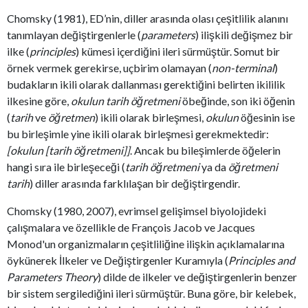
Chomsky (1981), ED’nin, diller arasında olası çeşitlilik alanını
tanımlayan değiştirgenlerle (
parameters
) ilişkili değişmez bir
ilke (
principles
) kümesi içerdiğini ileri sürmüştür. Somut bir
örnek vermek gerekirse, uçbirim olamayan (
non-terminal
)
budakların ikili olarak dallanması gerektiğini belirten ikililik
ilkesine göre,
okulun tarih öğretmeni
öbeğinde, son iki öğenin
(
tarih
ve
öğretmen
) ikili olarak birleşmesi,
okulun
öğesinin ise
bu birleşimle yine ikili olarak birleşmesi gerekmektedir:
[okulun [tarih öğretmeni]]
. Ancak bu bileşimlerde öğelerin
hangi sıra ile birleşeceği (
tarih öğretmeni
ya da
öğretmeni
tarih
) diller arasında farklılaşan bir değiştirgendir.
Chomsky (1980, 2007), evrimsel gelişimsel biyolojideki
çalışmalara ve özellikle de François Jacob ve Jacques
Monod'un organizmaların çeşitliliğine ilişkin açıklamalarına
öykünerek İlkeler ve Değiştirgenler Kuramıyla (
Principles and
Parameters Theory
) dilde de ilkeler ve değiştirgenlerin benzer
bir sistem sergilediğini ileri sürmüştür. Buna göre, bir kelebek,