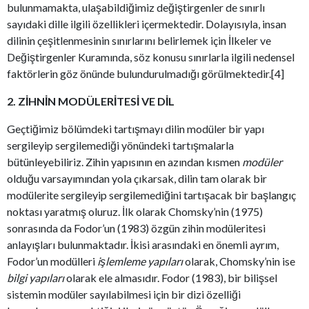
bulunmamakta, ulaşabildiğimiz değiştirgenler de sınırlı
sayıdaki dille ilgili özellikleri içermektedir. Dolayısıyla, insan
dilinin çeşitlenmesinin sınırlarını belirlemek için İlkeler ve
Değiştirgenler Kuramında, söz konusu sınırlarla ilgili nedensel
faktörlerin göz önünde bulundurulmadığı görülmektedir.[4]
2. ZİHNİN MODÜLERİTESİ VE DİL
Geçtiğimiz bölümdeki tartışmayı dilin modüler bir yapı
sergileyip sergilemediği yönündeki tartışmalarla
bütünleyebiliriz. Zihin yapısının en azından kısmen
modüler
olduğu varsayımından yola çıkarsak, dilin tam olarak bir
modülerite sergileyip sergilemediğini tartışacak bir başlangıç
noktası yaratmış oluruz. İlk olarak Chomsky’nin (1975)
sonrasında da Fodor’un (1983) özgün zihin modüleritesi
anlayışları bulunmaktadır. İkisi arasındaki en önemli ayrım,
Fodor’un modülleri
işlemleme yapıları
olarak, Chomsky’nin ise
bilgi yapıları
olarak ele almasıdır. Fodor (1983), bir bilişsel
sistemin modüler sayılabilmesi için bir dizi özelliği