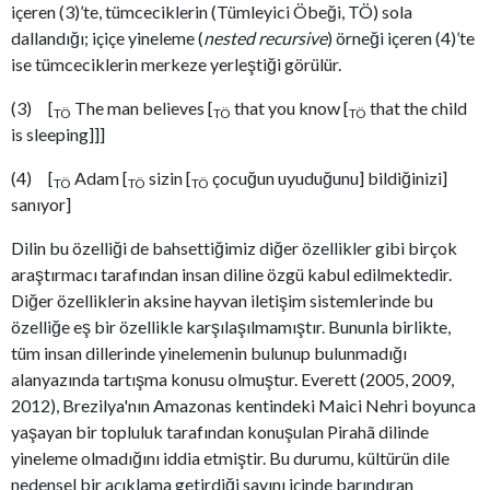
içeren (3)’te, tümceciklerin (Tümleyici Öbeği, TÖ) sola
dallandığı; içiçe yineleme (
nested recursive
) örneği içeren (4)’te
ise tümceciklerin merkeze yerleştiği görülür.
(3) [
The man believes [
that you know [
that the child
TÖ
TÖ
TÖ
is sleeping]]]
(4) [
Adam [
sizin [
çocuğun uyuduğunu] bildiğinizi]
TÖ
TÖ
TÖ
sanıyor]
Dilin bu özelliği de bahsettiğimiz diğer özellikler gibi birçok
araştırmacı tarafından insan diline özgü kabul edilmektedir.
Diğer özelliklerin aksine hayvan iletişim sistemlerinde bu
özelliğe eş bir özellikle karşılaşılmamıştır. Bununla birlikte,
tüm insan dillerinde yinelemenin bulunup bulunmadığı
alanyazında tartışma konusu olmuştur. Everett (2005, 2009,
2012), Brezilya'nın Amazonas kentindeki Maici Nehri boyunca
yaşayan bir topluluk tarafından konuşulan Pirahã dilinde
yineleme olmadığını iddia etmiştir. Bu durumu, kültürün dile
nedensel bir açıklama getirdiği savını içinde barındıran