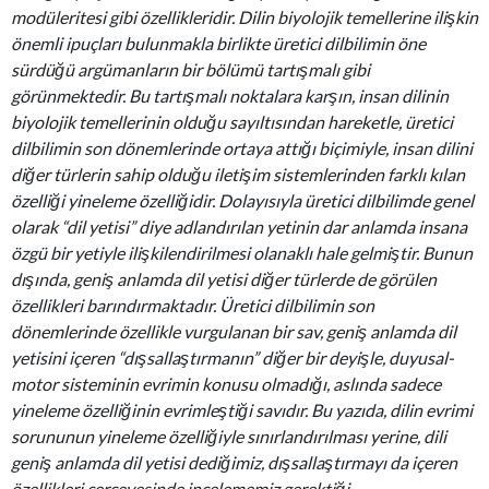
modüleritesi gibi özellikleridir. Dilin biyolojik temellerine ilişkin
önemli ipuçları bulunmakla birlikte üretici dilbilimin öne
sürdüğü argümanların bir bölümü tartışmalı gibi
görünmektedir. Bu tartışmalı noktalara karşın, insan dilinin
biyolojik temellerinin olduğu sayıltısından hareketle, üretici
dilbilimin son dönemlerinde ortaya attığı biçimiyle, insan dilini
diğer türlerin sahip olduğu iletişim sistemlerinden farklı kılan
özelliği yineleme özelliğidir. Dolayısıyla üretici dilbilimde genel
olarak “dil yetisi” diye adlandırılan yetinin dar anlamda insana
özgü bir yetiyle ilişkilendirilmesi olanaklı hale gelmiştir. Bunun
dışında, geniş anlamda dil yetisi diğer türlerde de görülen
özellikleri barındırmaktadır. Üretici dilbilimin son
dönemlerinde özellikle vurgulanan bir sav, geniş anlamda dil
yetisini içeren “dışsallaştırmanın” diğer bir deyişle, duyusal-
motor sisteminin evrimin konusu olmadığı, aslında sadece
yineleme özelliğinin evrimleştiği savıdır. Bu yazıda, dilin evrimi
sorununun yineleme özelliğiyle sınırlandırılması yerine, dili
geniş anlamda dil yetisi dediğimiz, dışsallaştırmayı da içeren
özellikleri çerçevesinde incelememiz gerektiği