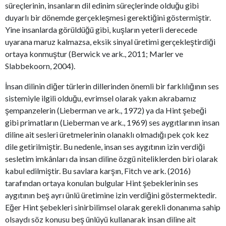
süreçlerinin, insanların dil edinim süreçlerinde olduğu gibi
duyarlı bir dönemde gerçekleşmesi gerektiğini göstermiştir.
Yine insanlarda görüldüğü gibi, kuşların yeterli derecede
uyarana maruz kalmazsa, eksik sinyal üretimi gerçekleştirdiği
ortaya konmuştur (Berwick ve ark., 2011; Marler ve
Slabbekoorn, 2004).
İnsan dilinin diğer türlerin dillerinden önemli bir farklılığının ses
sistemiyle ilgili olduğu, evrimsel olarak yakın akrabamız
şempanzelerin (Lieberman ve ark., 1972) ya da Hint şebeği
gibi primatların (Lieberman ve ark., 1969) ses aygıtlarının insan
diline ait sesleri üretmelerinin olanaklı olmadığı pek çok kez
dile getirilmiştir. Bu nedenle, insan ses aygıtının izin verdiği
sesletim imkânları da insan diline özgü niteliklerden biri olarak
kabul edilmiştir. Bu savlara karşın, Fitch ve ark. (2016)
tarafından ortaya konulan bulgular Hint şebeklerinin ses
aygıtının beş ayrı ünlü üretimine izin verdiğini göstermektedir.
Eğer Hint şebekleri sinirbilimsel olarak gerekli donanıma sahip
olsaydı söz konusu beş ünlüyü kullanarak insan diline ait