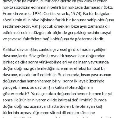
düzeyinde kalmıştır. Bu tür örneklerde en çok dikkat çeken
nokta sözdizim ediniminin belirli bir noktada durmasıdır (bkz.
Fromkin ve ark., 1974; Curtiss ve ark., 1974). Bu tür bulgular
sözdizimin dilin biyolojisinde farklı bir konuma sahip olduğunu
sezdirmektedir. Vahşi çocuk örnekleri bize aynı zamanda dil
edinim sürecinin düzgün bir biçimde gerçekleşmesinin sosyal
ve çevresel faktörlere bağlı olduğunu da göstermektedir.
Kalıtsal davranışlar, canlıda çevresel girdi olmadan gelişen
davranışlardır. Söz gelimi, toynaklı hayvanların doğumdan
birkaç dakika sonra yürüyebilmeleri ya da insan yavrusunda
doğar doğmaz gözlemlediğimiz emme refleksi kalıtsal bir
davranış olarak tarif edilebilir. Bu durumda, insan yavrusunun
doğumundan hemen hemen bir yıl sonra iki ayak üzerinde
yürüyebilmesi, bu davranışın kalıtsal olmadığını mı
gösterecektir? Ya da çocukta doğumdan hemen hemen bir yıl
sonra ilk ürünlerini veren dil de kalıtsal değil midir? Burada
doğar doğmaz uçamayan, hatta tüyleri bile olmayan kuş
türlerinin uçmayı öğrenme süreci dil edinim sürecine