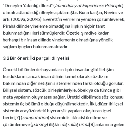
“Deneyim Yakınlığı İlkesi” (
Immediacy of Experience Principle
)
olarak adlandırdığı ilkeyle açıklamıştır. Buna karşın, Nevins ve
ark. (2009a, 2009b), Everett’in verilerini yeniden çözümleyerek,
Pirahã dilinde yineleme olmadığına ilişkin hiçbir tanıt
bulunmadığını ileri sürmüşlerdir. Özetle, şimdiye kadar
herhangi bir insan dilinde yinelemenin olmadığına yönelik
sağlam ipuçları bulunmamaktadır.
3.2 Bir öneri: İki parçalı dil yetisi
Önceki bölümlerde hayvanların tıpkı insanlar gibi iletişim
kurduklarını, ancak insan dilinin, temel olarak sözdizim
bakımından diğer iletişim sistemlerinden farklı olduğu görülür.
Bilişsel sistem, sözcük birleşimleriyle, öbek ya da tümce gibi
meta yapıların oluşmasını sağlar. Üretici dilbilimde söz konusu
sistemin üç bölümü olduğu düşünülmektedir. İlki, diğer iki içsel
sistemin arayüzündeki hiyerarşik yapıları oluşturan içsel
berim[7] (
computation
) sistemidir; ikincisi üretime ve
çözümlemeye (
parsing
) ilişkin
dışsallaştırma
[8] anlamına gelen