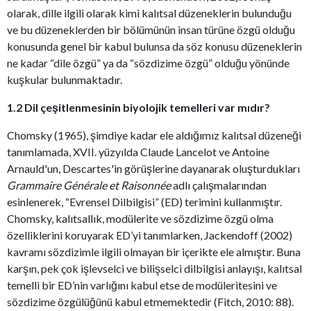
olarak, dille ilgili olarak kimi kalıtsal düzeneklerin bulunduğu
ve bu düzeneklerden bir bölümünün insan türüne özgü olduğu
konusunda genel bir kabul bulunsa da söz konusu düzeneklerin
ne kadar “dile özgü” ya da “sözdizime özgü” olduğu yönünde
kuşkular bulunmaktadır.
1.2 Dil çeşitlenmesinin biyolojik temelleri var mıdır?
Chomsky (1965), şimdiye kadar ele aldığımız kalıtsal düzeneği
tanımlamada, XVII. yüzyılda Claude Lancelot ve Antoine
Arnauld'un, Descartes'in görüşlerine dayanarak oluşturdukları
Grammaire Générale et Raisonnée
adlı çalışmalarından
esinlenerek, “Evrensel Dilbilgisi” (ED) terimini kullanmıştır.
Chomsky, kalıtsallık, modülerite ve sözdizime özgü olma
özelliklerini koruyarak ED’yi tanımlarken, Jackendoff (2002)
kavramı sözdizimle ilgili olmayan bir içerikte ele almıştır. Buna
karşın, pek çok işlevselci ve bilişselci dilbilgisi anlayışı, kalıtsal
temelli bir ED’nin varlığını kabul etse de modüleritesini ve
sözdizime özgülüğünü kabul etmemektedir (Fitch, 2010: 88).