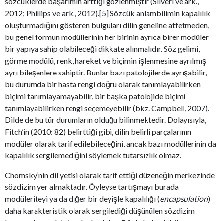
sözcüklerde başarımın arttığı gözlenmiştir (Silveri ve ark.,
2012; Phillips ve ark., 2012).[5] Sözcük anlambilimin kapalılık
oluşturmadığını gösteren bulguları dilin geneline atfetmeden,
bu genel formun modüllerinin her birinin ayrıca birer modüler
bir yapıya sahip olabileceği dikkate alınmalıdır. Söz gelimi,
görme modülü, renk, hareket ve biçimin işlenmesine ayrılmış
ayrı bileşenlere sahiptir. Bunlar bazı patolojilerde ayrışabilir,
bu durumda bir hasta rengi doğru olarak tanımlayabilirken
biçimi tanımlayamayabilir, bir başka patolojide biçimi
tanımlayabilirken rengi seçemeyebilir (bkz. Campbell, 2007).
Dilde de bu tür durumların olduğu bilinmektedir. Dolayısıyla,
Fitch’in (2010: 82) belirttiği gibi, dilin belirli parçalarının
modüler olarak tarif edilebileceğini, ancak bazı modüllerinin da
kapalılık sergilemediğini söylemek tutarsızlık olmaz.
Chomsky’nin dil yetisi olarak tarif ettiği düzeneğin merkezinde
sözdizim yer almaktadır. Öyleyse tartışmayı burada
modüleriteyi ya da diğer bir deyişle kapalılığı (
encapsulation
)
daha karakteristik olarak sergilediği düşünülen sözdizim