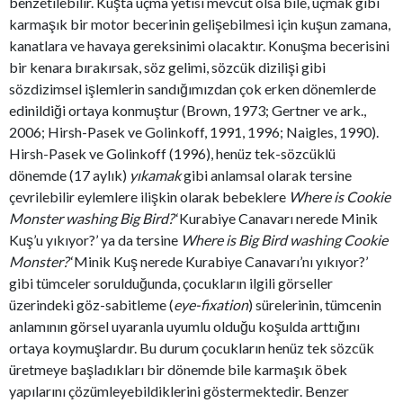
benzetilebilir. Kuşta uçma yetisi mevcut olsa bile, uçmak gibi
karmaşık bir motor becerinin gelişebilmesi için kuşun zamana,
kanatlara ve havaya gereksinimi olacaktır. Konuşma becerisini
bir kenara bırakırsak, söz gelimi, sözcük dizilişi gibi
sözdizimsel işlemlerin sandığımızdan çok erken dönemlerde
edinildiği ortaya konmuştur (Brown, 1973; Gertner ve ark.,
2006; Hirsh-Pasek ve Golinkoff, 1991, 1996; Naigles, 1990).
Hirsh-Pasek ve Golinkoff (1996), henüz tek-sözcüklü
dönemde (17 aylık)
yıkamak
gibi anlamsal olarak tersine
çevrilebilir eylemlere ilişkin olarak bebeklere
Where is Cookie
Monster washing Big Bird?
‘Kurabiye Canavarı nerede Minik
Kuş’u yıkıyor?’ ya da tersine
Where is Big Bird washing Cookie
Monster?
‘Minik Kuş nerede Kurabiye Canavarı’nı yıkıyor?’
gibi tümceler sorulduğunda, çocukların ilgili görseller
üzerindeki göz-sabitleme (
eye-fixation
) sürelerinin, tümcenin
anlamının görsel uyaranla uyumlu olduğu koşulda arttığını
ortaya koymuşlardır. Bu durum çocukların henüz tek sözcük
üretmeye başladıkları bir dönemde bile karmaşık öbek
yapılarını çözümleyebildiklerini göstermektedir. Benzer