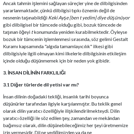
Ancak tahmin işlemini sağlayan süreçler yine de dilbilgisinden
yararlanmaktadır, çünkü dilbilgisi tıpkı öznenin değil de
nesnenin taşınabildiği
Keki Ayşe [ben t yedim] diye düşünüyor
gibi dilbilgisel bir tümcede olduğu gibi, bozuk tümcede de
taşınan öğeyi
t
konumunda yeniden kurabilmektedir.
Öyleyse
bozuk bir tümcenin işlemlenmesi sırasında, söz gelimi Gestalt
Kuramı kapsamında "algıda tamamlayıcılık" ilkesi gibi
dilbilgisiyle ilgili olmayan kimi ilkelerle dilbilgisinin etkileşim
içinde olduğu düşünmemek için bir neden yok gibidir.
3. İNSAN DİLİNİN FARKLILIĞI
3.1 Diğer türlerde dil yetisi var mı?
İnsan dilinin doğadaki tekliği, insanlık tarihi boyunca
düşünürler tarafından ilgiyle karşılanmıştır. Bu teklik genel
olarak dilin yaratıcı özelliğiyle ilişkilendirilmekteydi. Dilin
yaratıcı özelliği ile söz edilen şey, zamandan ve mekândan
bağımsız olarak, dilin düşünebileceğimiz her şeyi üretmemize
izin vermesidir. Dil ne yediğimizden ya da ne