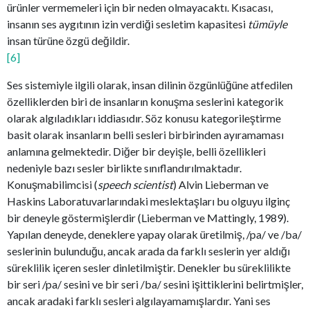
ürünler vermemeleri için bir neden olmayacaktı. Kısacası,
insanın ses aygıtının izin verdiği sesletim kapasitesi
tümüyle
insan türüne özgü değildir.
[6]
Ses sistemiyle ilgili olarak, insan dilinin özgünlüğüne atfedilen
özelliklerden biri de insanların konuşma seslerini kategorik
olarak algıladıkları iddiasıdır. Söz konusu kategorileştirme
basit olarak insanların belli sesleri birbirinden ayıramaması
anlamına gelmektedir. Diğer bir deyişle, belli özellikleri
nedeniyle bazı sesler birlikte sınıflandırılmaktadır.
Konuşmabilimcisi (
speech scientist
) Alvin Lieberman ve
Haskins Laboratuvarlarındaki meslektaşları bu olguyu ilginç
bir deneyle göstermişlerdir (Lieberman ve Mattingly, 1989).
Yapılan deneyde, deneklere yapay olarak üretilmiş, /pa/ ve /ba/
seslerinin bulunduğu, ancak arada da farklı seslerin yer aldığı
süreklilik içeren sesler dinletilmiştir. Denekler bu süreklilikte
bir seri /pa/ sesini ve bir seri /ba/ sesini işittiklerini belirtmişler,
ancak aradaki farklı sesleri algılayamamışlardır. Yani ses