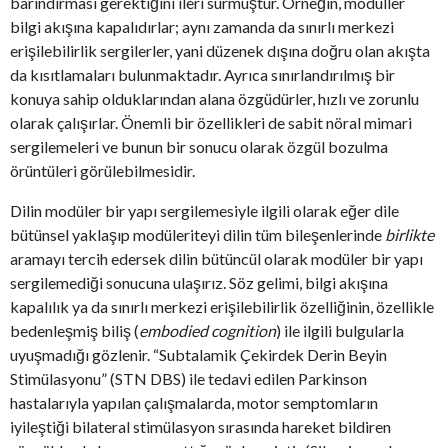
barındırması gerektiğini ileri sürmüştür. Örneğin, modüller
bilgi akışına kapalıdırlar; aynı zamanda da sınırlı merkezi
erişilebilirlik sergilerler, yani düzenek dışına doğru olan akışta
da kısıtlamaları bulunmaktadır. Ayrıca sınırlandırılmış bir
konuya sahip olduklarından alana özgüdürler, hızlı ve zorunlu
olarak çalışırlar. Önemli bir özellikleri de sabit nöral mimari
sergilemeleri ve bunun bir sonucu olarak özgül bozulma
örüntüleri görülebilmesidir.
Dilin modüler bir yapı sergilemesiyle ilgili olarak eğer dile
bütünsel yaklaşıp modüleriteyi dilin tüm bileşenlerinde
birlikte
aramayı tercih edersek dilin bütüncül olarak modüler bir yapı
sergilemediği sonucuna ulaşırız. Söz gelimi, bilgi akışına
kapalılık ya da sınırlı merkezi erişilebilirlik özelliğinin, özellikle
bedenleşmiş biliş (
embodied cognition
) ile ilgili bulgularla
uyuşmadığı gözlenir. “Subtalamik Çekirdek Derin Beyin
Stimülasyonu” (STN DBS) ile tedavi edilen Parkinson
hastalarıyla yapılan çalışmalarda, motor semptomların
iyileştiği bilateral stimülasyon sırasında hareket bildiren