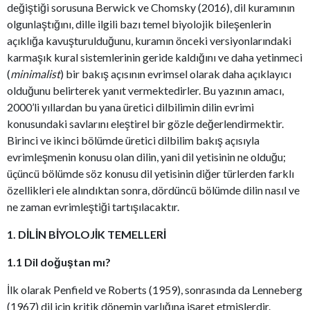
değiştiği sorusuna Berwick ve Chomsky (2016), dil kuramının
olgunlaştığını, dille ilgili bazı temel biyolojik bileşenlerin
açıklığa kavuşturulduğunu, kuramın önceki versiyonlarındaki
karmaşık kural sistemlerinin geride kaldığını ve daha yetinmeci
(
minimalist
) bir bakış açısının evrimsel olarak daha açıklayıcı
olduğunu belirterek yanıt vermektedirler. Bu yazının amacı,
2000’li yıllardan bu yana üretici dilbilimin dilin evrimi
konusundaki savlarını eleştirel bir gözle değerlendirmektir.
Birinci ve ikinci bölümde üretici dilbilim bakış açısıyla
evrimleşmenin konusu olan dilin, yani dil yetisinin ne olduğu;
üçüncü bölümde söz konusu dil yetisinin diğer türlerden farklı
özellikleri ele alındıktan sonra, dördüncü bölümde dilin nasıl ve
ne zaman evrimleştiği tartışılacaktır.
1. DİLİN BİYOLOJİK TEMELLERİ
1.1 Dil doğuştan mı?
İlk olarak Penfield ve Roberts (1959), sonrasında da Lenneberg
(1967) dil için kritik dönemin varlığına işaret etmişlerdir.