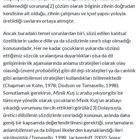
edilemediği sorununa[2] çözüm olarak bilginin zihnin doğrudan
kendisine ait olduğu, zihnin çalışması ve içsel yapısı yoluyla
üretildiği savlarını ortaya atmıştır.
Ancak buradaki temel sorunlardan biri, sözü edilen kalıtsal
özelliklerin sadece dille ya da sözdizimle sınırlı olup olmadığı
konusundadır. Her ne kadar çocukların yukarıda sözünü
ettiğimiz sözcük sıralanışına duyarlılıkları olsa da dil
gelişiminin ilk aşamalarında anlama stratejileri olarak olay
olasılığı (
event probability
) gibi dil dışı stratejileri ya da canlılık
gibi anlambilimsel stratejileri kullandıkları bilinmektedir
(Chapman ve Kohn, 1978; Dodson ve Tomasello, 1998).
Somutlamak gerekirse,
Minik Kuş’u araba yıkıyor
gibi bir
tümceye yönelik olarak çocukların Minik Kuş’un arabayı
yıkadığı yorumunu tercih ettikleri görülür.[3] Dolayısıyla,
üretici dilbilimin sözdizimle sınırladığı konunun, aslında daha
geniş bir kapsamda değerlendirilmesi gerektiği, sınırlamaların
anlambilimsel ya da bilişsel ilkelerden kaynaklandığı ileri
sürülmüştür (Tomasello, 1998; Jackendoff, 2002). Sonuç