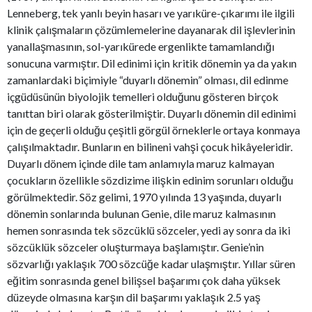
Lenneberg, tek yanlı beyin hasarı ve yarıküre-çıkarımı ile ilgili
klinik çalışmaların çözümlemelerine dayanarak dil işlevlerinin
yanallaşmasının, sol-yarıkürede ergenlikte tamamlandığı
sonucuna varmıştır. Dil edinimi için kritik dönemin ya da yakın
zamanlardaki biçimiyle “duyarlı dönemin” olması, dil edinme
içgüdüsünün biyolojik temelleri olduğunu gösteren birçok
tanıttan biri olarak gösterilmiştir. Duyarlı dönemin dil edinimi
için de geçerli olduğu çeşitli görgül örneklerle ortaya konmaya
çalışılmaktadır. Bunların en bilineni vahşi çocuk hikâyeleridir.
Duyarlı dönem içinde dile tam anlamıyla maruz kalmayan
çocukların özellikle sözdizime ilişkin edinim sorunları olduğu
görülmektedir. Söz gelimi, 1970 yılında 13 yaşında, duyarlı
dönemin sonlarında bulunan Genie, dile maruz kalmasının
hemen sonrasında tek sözcüklü sözceler, yedi ay sonra da iki
sözcüklük sözceler oluşturmaya başlamıştır. Genie’nin
sözvarlığı yaklaşık 700 sözcüğe kadar ulaşmıştır. Yıllar süren
eğitim sonrasında genel bilişsel başarımı çok daha yüksek
düzeyde olmasına karşın dil başarımı yaklaşık 2.5 yaş