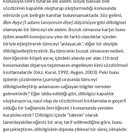
konusuyla sınırlı tutarak ele alalım. Böyle baksak bile
sözdizimin kapalılık oluşturup oluşturmadığı konusunda
elimizde çok belirgin kanıtlar bulunmamaktadır. Söz gelimi,
Ben Ayşe [t adamı tanıyorum diye] düşünüyor
gibi dilbilgisel
olamayan bir tümceyi ele alalım. Bozuk olmasına karşın bunu
işiten anadili konuşucusu yine de farklı olasılıklar içinden
biriyle eşleştirerek tümceyi “anlayacak”, diğer bir deyişle
dilbilgiselleştirecektir. Bu tümcenin bozuk olmasının nedeni,
ben
öğesinin köşeli ayraç içindeki alanda yer alan
t
(
trace
)
konumundan dışarıya taşınmasını engelleyen kimi sözdizimsel
kısıtlamalardır (bkz. Kural, 1992; Aygen, 2003). Peki bunu
işitenin çözümleme (
parsing
) sırasında tümceyi
dilbilgiselleştirip anlamasını sağlayan bilgiler nereden
gelmektedir? Eğer iddia edildiği gibi, dilbilgisi kapalılık
oluşturuyorsa, nasıl olup da sözdizimsel kısıtlamaların geçerli
olduğu bir bağlamda
ben
öğesini
t
konumunda yeniden
kurabilecektir? Dilbilgisi içinde “tahmin” olarak
tanımlayabileceğimiz bir araç tarif edilmediğine göre, bunu
gerçekleştiren, dilbilgisinin dışında zihinsel bir süreç olmalıdır.