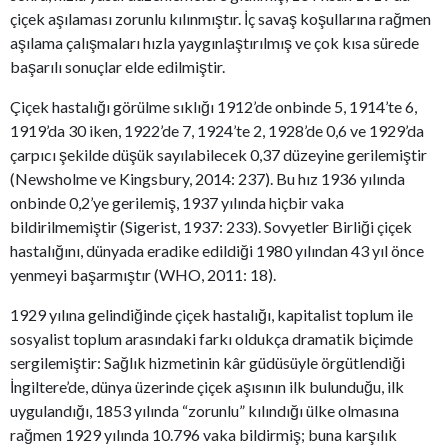
çiçek aşılaması zorunlu kılınmıştır. İç savaş koşullarına rağmen
aşılama çalışmaları hızla yaygınlaştırılmış ve çok kısa sürede
başarılı sonuçlar elde edilmiştir.
Çiçek hastalığı görülme sıklığı 1912’de onbinde 5, 1914’te 6,
1919’da 30 iken, 1922’de 7, 1924’te 2, 1928’de 0,6 ve 1929’da
çarpıcı şekilde düşük sayılabilecek 0,37 düzeyine gerilemiştir
(Newsholme ve Kingsbury, 2014: 237). Bu hız 1936 yılında
onbinde 0,2’ye gerilemiş, 1937 yılında hiçbir vaka
bildirilmemiştir (Sigerist, 1937: 233). Sovyetler Birliği çiçek
hastalığını, dünyada eradike edildiği 1980 yılından 43 yıl önce
yenmeyi başarmıştır (WHO, 2011: 18).
1929 yılına gelindiğinde çiçek hastalığı, kapitalist toplum ile
sosyalist toplum arasındaki farkı oldukça dramatik biçimde
sergilemiştir: Sağlık hizmetinin kâr güdüsüyle örgütlendiği
İngiltere’de, dünya üzerinde çiçek aşısının ilk bulunduğu, ilk
uygulandığı, 1853 yılında “zorunlu” kılındığı ülke olmasına
rağmen 1929 yılında 10.796 vaka bildirmiş; buna karşılık