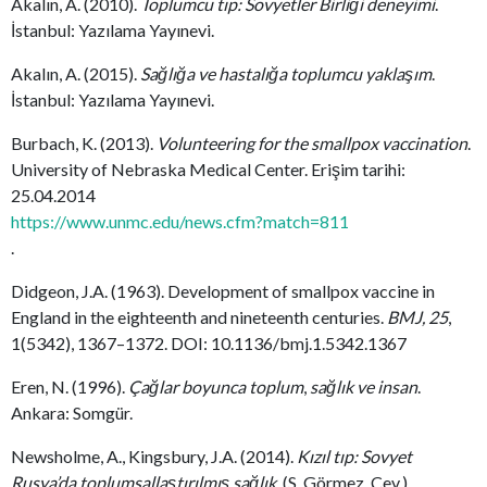
Akalın, A. (2010).
Toplumcu tıp: Sovyetler Birliği deneyimi
.
İstanbul: Yazılama Yayınevi.
Akalın, A. (2015).
Sağlığa ve hastalığa toplumcu yaklaşım
.
İstanbul: Yazılama Yayınevi.
Burbach, K. (2013).
Volunteering for the smallpox vaccination
.
University of Nebraska Medical Center. Erişim tarihi:
25.04.2014
https://www.unmc.edu/news.cfm?match=811
.
Didgeon, J.A. (1963). Development of smallpox vaccine in
England in the eighteenth and nineteenth centuries.
BMJ, 25
,
1(5342), 1367–1372. DOI: 10.1136/bmj.1.5342.1367
Eren, N. (1996).
Çağlar boyunca toplum
,
sağlık ve insan
.
Ankara: Somgür.
Newsholme, A., Kingsbury, J.A. (2014).
Kızıl tıp: Sovyet
Rusya’da toplumsallaştırılmış sağlık
, (S. Görmez, Çev.).