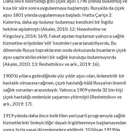
Daha önce belirtildiği gibi çiçek aşısı 1796 yılında bulunmuş ve
kısa bir süre sonra uygulanmaya başlamıştı. Rusya’da da çiçek
aşısı 1801 yılında uygulanmaya başladı. Hatta Çariçe 2.
Katerina, daha aşı bulunur bulunmaz kendisini bir İngiliz
hekime aşılatmıştı (Akalın, 2010: 12; Newsholme ve
Kingsbury, 2014: 169). Fakat aşıdan toplumun yalnızca sağlık
hizmetine erişebilen ‘elit’ kesimleri yararlanabiliyordu. Bu
dönemde Rusya topraklarının onda dokuzunda insanların çiçek
aşısı yaptırabilecekleri bir sağlık kuruluşu bulunmuyordu
(Akalın, 2010: 13; Reshetnikov ve ark., 2019: 16).
1900’lü yıllara gelindiğinde yüz yıldır aşısı olan, önlenebilir bir
hastalık olmasına rağmen, çiçek hastalığı hâlâ Rusya’nın önemli
sağlık sorunları arasındaydı. Yalnızca 1909 yılında 32 bin kişi
çiçek hastalığı nedeniyle yaşamını yitirmişti (Reshetnikov ve
ark., 2019: 17).
1919 yılında daha önce belirtilen yeni parti programıyla sağlık
hizmetlerinin ‘önleyiciliğe’ dayalı örgütlenmeye başlamasından
sonra, hızla yasal düzenlemelere gidilmiş, 10 Nisan 1919’da