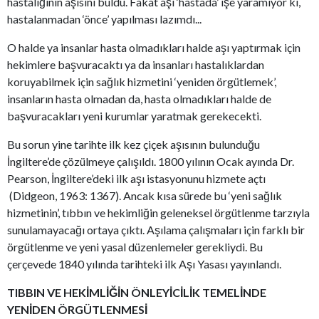
hastalığının aşısını buldu. Fakat aşı ‘hastada’ işe yaramıyor ki,
hastalanmadan ‘önce’ yapılması lazımdı...
O halde ya insanlar hasta olmadıkları halde aşı yaptırmak için
hekimlere başvuracaktı ya da insanları hastalıklardan
koruyabilmek için sağlık hizmetini ‘yeniden örgütlemek’,
insanların hasta olmadan da, hasta olmadıkları halde de
başvuracakları yeni kurumlar yaratmak gerekecekti.
Bu sorun yine tarihte ilk kez çiçek aşısının bulunduğu
İngiltere’de çözülmeye çalışıldı. 1800 yılının Ocak ayında Dr.
Pearson, İngiltere’deki ilk aşı istasyonunu hizmete açtı
(Didgeon, 1963: 1367). Ancak kısa sürede bu ‘yeni sağlık
hizmetinin’, tıbbın ve hekimliğin geleneksel örgütlenme tarzıyla
sunulamayacağı ortaya çıktı. Aşılama çalışmaları için farklı bir
örgütlenme ve yeni yasal düzenlemeler gerekliydi. Bu
çerçevede 1840 yılında tarihteki ilk Aşı Yasası yayınlandı.
TIBBIN VE HEKİMLİĞİN ÖNLEYİCİLİK TEMELİNDE
YENİDEN ÖRGÜTLENMESİ