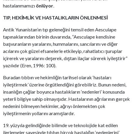
hastalanmamızı
önlüyor
.
TIP, HEKİMLİK VE HASTALIKLARIN ÖNLENMESİ
Antik Yunanistan’ın tıp geleneğini temsil eden Aesculape
tapınaklarından birinin duvarında, “Aesculape kendisine
başvuranların yaralarını, hummalarını, sancılarını ve diğer
acılarını çok güzel efsanelerle etkileyip, rahatlatıcı şuruplar
içirerek ve yaralarını deşerek, dıştan ilaçlar sürerek iyileştirir”
yazılıdır (Eren, 1996: 100).
Buradan tıbbın ve hekimliğin tarihsel olarak ‘hastaları
iyileştirmek’ üzerine örgütlendiğini görebiliriz. Bunun nedeni,
insanlığın çağlar boyunca hastalıkların ‘nedenleri’ konusunda
yeterli bilgiye sahip olmayışıdır. Hastalarının ağrılarının gerçek
nedenini bilmeyen hekimler, ağrıyı önlemekten çok
iyileştirmenin yollarını aramışlardır.
19. yüzyıla gelindiğinde bilimde ve teknolojide kat edilen
ilerlemeler sayesinde tıbbın birçok hastalığın ‘nedenlerini’