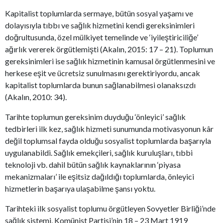
Kapitalist toplumlarda sermaye, bütün sosyal yaşamı ve
dolayısıyla tıbbı ve sağlık hizmetini kendi gereksinimleri
doğrultusunda, özel mülkiyet temelinde ve ‘iyileştiriciliğe’
ağırlık vererek örgütlemişti (Akalın, 2015: 17 – 21). Toplumun
gereksinimleri ise sağlık hizmetinin kamusal örgütlenmesini ve
herkese eşit ve ücretsiz sunulmasını gerektiriyordu, ancak
kapitalist toplumlarda bunun sağlanabilmesi olanaksızdı
(Akalın, 2010: 34).
Tarihte toplumun gereksinim duyduğu ‘önleyici’ sağlık
tedbirleri ilk kez, sağlık hizmeti sunumunda motivasyonun kâr
değil toplumsal fayda olduğu sosyalist toplumlarda başarıyla
uygulanabildi. Sağlık emekçileri, sağlık kuruluşları, tıbbi
teknoloji vb. dahil bütün sağlık kaynaklarının ‘piyasa
mekanizmaları’ ile eşitsiz dağıldığı toplumlarda, önleyici
hizmetlerin başarıya ulaşabilme şansı yoktu.
Tarihteki ilk sosyalist toplumu örgütleyen Sovyetler Birliği’nde
sağlık sistemi, Komünist Partisi’nin 18 – 23 Mart 1919