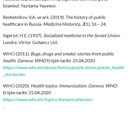
İstanbul: Yazılama Yayınevi.
Reshetnikov, V.A. ve ark. (2019). The history of public
healthcare in Russia.
Medicina Historica, 3
(1), 16 – 24.
Sigerist, H.E. (1937).
Socialized medicine in the Soviet Union
.
Londra: Victor Gollancz Ltd.
WHO (2011).
Bugs, drugs and smoke: stories from public
health
.
Geneva: WHO
Erişim tarihi: 25.04.2020
https://www.who.int/about/history/publications/public_health
_stories/en/
WHO (2020).
Health topics: Immunization
.
Geneva: WHO
.
Erişim tarihi: 25.04.2020
https://www.who.int/topics/immunization/en/
.