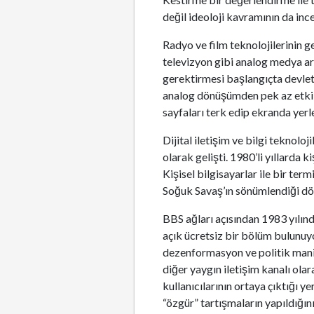
değil ideoloji kavramının da inc
Radyo ve film teknolojilerinin gel
televizyon gibi analog medya ara
gerektirmesi başlangıçta devlet
analog dönüşümden pek az etkilen
sayfaları terk edip ekranda yerl
Dijital iletişim ve bilgi teknolo
olarak gelişti. 1980’li yıllarda k
Kişisel bilgisayarlar ile bir ter
Soğuk Savaş’ın sönümlendiği dön
BBS ağları açısından 1983 yılınd
açık ücretsiz bir bölüm bulunuyo
dezenformasyon ve politik manip
diğer yaygın iletişim kanalı ola
kullanıcılarının ortaya çıktığı y
“özgür” tartışmaların yapıldığın