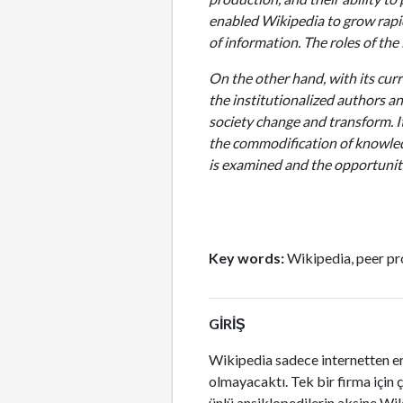
enabled Wikipedia to grow rapidl
of information. The roles of the
On the other hand, with its cu
the institutionalized authors a
society change and transform. I
the commodification of knowledg
is examined and the opportuniti
Key words:
Wikipedia, peer pr
GİRİŞ
Wikipedia sadece internetten eri
olmayacaktı. Tek bir firma için 
ünlü ansiklopedilerin aksine Wik