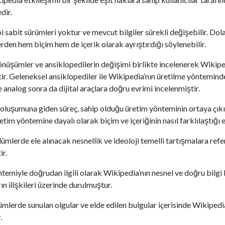
dir.
i sabit sürümleri yoktur ve mevcut bilgiler sürekli değişebilir. Dola
rden hem biçim hem de içerik olarak ayrıştırdığı söylenebilir.
nüşümler ve ansiklopedilerin değişimi birlikte incelenerek Wikipe
tir. Geleneksel ansiklopediler ile Wikipedia’nın üretilme yönteminde
 analog sonra da dijital araçlara doğru evrimi incelenmiştir.
oluşumuna giden süreç, sahip olduğu üretim yönteminin ortaya çıkış
im yöntemine dayalı olarak biçim ve içeriğinin nasıl farklılaştığı el
mlerde ele alınacak nesnellik ve ideoloji temelli tartışmalara refe
ir.
miyle doğrudan ilgili olarak Wikipedia’nın nesnel ve doğru bilgi
rın ilişkileri üzerinde durulmuştur.
mlerde sunulan olgular ve elde edilen bulgular içerisinde Wikipedi
.