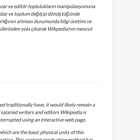
azar ve editör toplulukların manipülasyonuna
ktidar ve toplum değişip dönüştüğünde
arlığının artması durumunda bilgi üretimi ve
kilerinden yola çıkarak Wikpedia’nın mevcut
d traditionally have, it would likely remain a
salaried writers and editors Wikipedia is
terrupted using an interactive web page.
ich are the basic physical units of this
peration. This content production method has