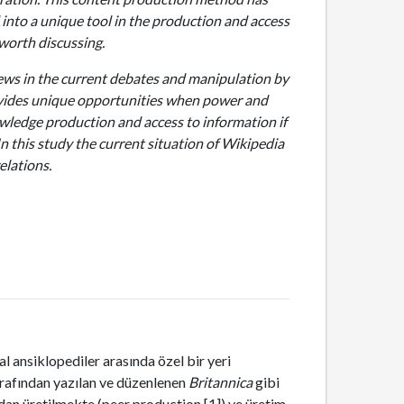
d into a unique tool in the production and access
 worth discussing.
ews in the current debates and manipulation by
provides unique opportunities when power and
wledge production and access to information if
n this study the current situation of Wikipedia
elations.
l ansiklopediler arasında özel bir yeri
tarafından yazılan ve düzenlenen
Britannica
gibi
ından üretilmekte (peer production [1]) ve üretim