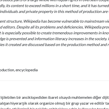
y, its content to exceed millions in a short time, and it has turne
 individuals and private property in this method of production are
rrent structure, Wikipedia has become vulnerable to mainstream vi
nd editors. Despite all its problems and deficiencies, Wikipedia 
t is especially possible to create tremendous improvements in kno
e is prevented and information literacy increases in the society. I
es it created are discussed based on the production method and r
oduction, encyclopedia
şilebilen bir ansiklopediden ibaret olsaydı muhtemelen diğer dijita
çalışan hiyerarşik olarak organize olmuş bir grup yazar ve editör 
ipedia etkileşimli bir şekilde eşit haklara sahip kullanıcılar taraf