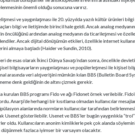
elenmesinin önemli olduğu sonucuna varırız.
işmesi ve yaygınlaşması ile 20. yüzyılda yazılı kültür ürünleri bilgi 
çları bilgi ve iletişimde birincil hale geldi. Ancak analog medyan
in öncülüğünü ardından analog medyanın da ticarileşmesi ve özelle
diler. Ancak dijital dönüşümün etkileri, özellikle internet kullanım
erini almaya başladı (Haider ve Sundin, 2010).
jileri de esas olarak İkinci Dünya Savaşı’ndan sonra, öncelikle devle
işisel bilgisayarların yaygınlaşması ve popülerleşmesi ile kişisel bilg
minal arasında veri alışverişini mümkün kılan BBS (Bulletin Board Sys
eme denk geldiğinin de altını çizmek gerekir.
a kurulan BBS programı Fido ve ağı Fidonet örnek verilebilir. Fido’n
rdu. Anarşi’de herhangi bir kısıtlama olmadan kullanıcılar mesajla
ülasyon alanlarında normların kullanıcılar tarafından belirlenme
rak Usenet gösterilebilir. Usenet ve BBS’ler bugün yaygınlıkla “trol”
erler oldu. Kullanıcıların anonim kimliklerle pek çok alanda söylemin
ı düşünmek fazlaca iyimser bir varsayım olacaktır.