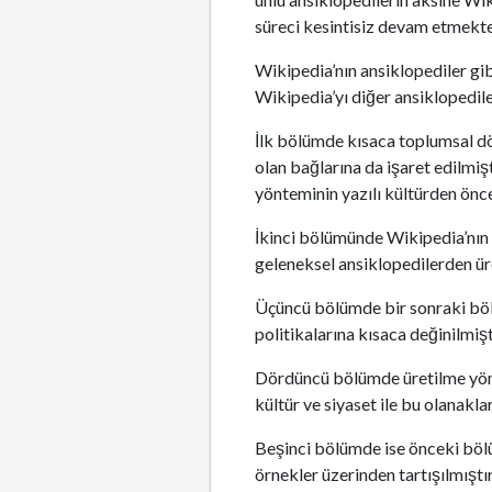
süreci kesintisiz devam etmekte
Wikipedia’nın ansiklopediler gib
Wikipedia’yı diğer ansiklopedile
İlk bölümde kısaca toplumsal dö
olan bağlarına da işaret edilmiş
yönteminin yazılı kültürden önce
İkinci bölümünde Wikipedia’nın 
geleneksel ansiklopedilerden üret
Üçüncü bölümde bir sonraki bölü
politikalarına kısaca değinilmişt
Dördüncü bölümde üretilme yönte
kültür ve siyaset ile bu olanakla
Beşinci bölümde ise önceki bölü
örnekler üzerinden tartışılmıştır