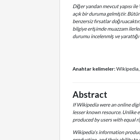
Diğer yandan mevcut yapısı ile 
açık bir duruma gelmiştir. Bütü
benzersiz fırsatlar doğruacaktır
bilgiye erişimde muazzam ilerle
durumu incelenmiş ve yarattığı o
Anahtar kelimeler:
Wikipedia,
Abstract
If Wikipedia were an online digi
lesser known resource. Unlike e
produced by users with equal ri
Wikipedia's information product
production, and their ability t