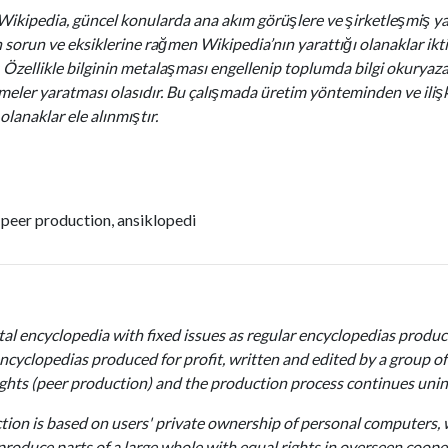
Wikipedia, güncel konularda ana akım görüşlere ve şirketleşmiş y
n sorun ve eksiklerine rağmen Wikipedia’nın yarattığı olanaklar i
. Özellikle bilginin metalaşması engellenip toplumda bilgi okuryaz
meler yaratması olasıdır. Bu çalışmada üretim yönteminden ve iliş
lanaklar ele alınmıştır.
 peer production, ansiklopedi
tal encyclopedia with fixed issues as regular encyclopedias produce
ncyclopedias produced for profit, written and edited by a group of 
ghts (peer production) and the production process continues unin
ion is based on users' private ownership of personal computers, wh
o produce parts of a large whole with equal rights in overseen coo