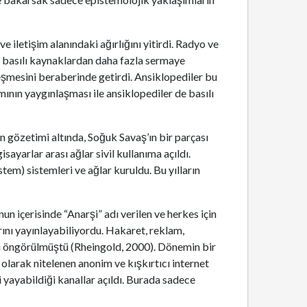
ve iletişim alanındaki ağırlığını yitirdi. Radyo ve
ın basılı kaynaklardan daha fazla sermaye
şmesini beraberinde getirdi. Ansiklopediler bu
ının yaygınlaşması ile ansiklopediler de basılı
tin gözetimi altında, Soğuk Savaş’ın bir parçası
isayarlar arası ağlar sivil kullanıma açıldı.
tem) sistemleri ve ağlar kuruldu. Bu yılların
un içerisinde “Anarşi” adı verilen ve herkes için
rını yayınlayabiliyordu. Hakaret, reklam,
si öngörülmüştü (Rheingold, 2000). Dönemin bir
 olarak nitelenen anonim ve kışkırtıcı internet
i yayabildiği kanallar açıldı. Burada sadece