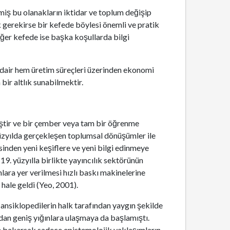
miş bu olanakların iktidar ve toplum değişip
gerekirse bir kefede böylesi önemli ve pratik
ğer kefede ise başka koşullarda bilgi
 dair hem üretim süreçleri üzerinden ekonomi
bir altlık sunabilmektir.
iştir ve bir çember veya tam bir öğrenme
yüzyılda gerçekleşen toplumsal dönüşümler ile
sinden yeni keşiflere ve yeni bilgi edinmeye
19. yüzyılla birlikte yayıncılık sektörünün
amlara yer verilmesi hızlı baskı makinelerine
 hale geldi (Yeo, 2001).
e ansiklopedilerin halk tarafından yaygın şekilde
dan geniş yığınlara ulaşmaya da başlamıştı.
ye bakarsak sadece epistemolojik yaklaşımların