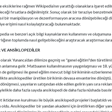
eksiklerine rağmen Wikipedia’nın yarattığı olanaklara işaret edil
ği fırsatlara değinilmiştir. Sonuç olarak bir teraziye benzetmek 
nasıl bir manipülasyon ve dezenformasyon aracına dönüşebileceği di
giye erişimi nasıl kolaylaştıracağı bulunmaktadır.
edia ve benzeri açık bilgi kaynaklarının kullanımını ve oluşumuna
rlığının toplumda nasıl gelişebileceğini araştıracak araştırmacılara 
VE ANSİKLOPEDİLER
 olarak Yunanca’dan dilimize geçmiş ve "genel eğitim"den türetilm
tim anlamına gelir. Matbaanın kullanılmasının yaygınlaşması ve 18. 
n de gelişmesi ile genel eğilim mevcut bilgi birikiminin ezberlenme
rlikte ansiklopediler üretilen birikimin devasa envanterine dönüştü. 
ete dönüşmesi, yayınların satışından elde edilen gelirin yanı sıra rekl
ylelikle daha fazla sayıda ansiklopedi de daha fazla nüshada basılır
t iktidarının kurulması ile büyük ansiklopedi projeleri başlatıldı v
ldu. Ansiklopediler bir yandan akademi için üretilirken diğer yan
toplumsal dönüşümler ile ansiklopedilerin evrimi arasındaki ilişki