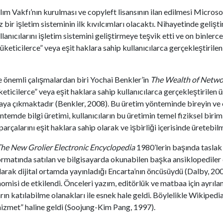
m Vakfı’nın kurulması ve copyleft lisansının ilan edilmesi Microsoft’
bir işletim sisteminin ilk kıvılcımları olacaktı. Nihayetinde geliştir
llanıcılarını işletim sistemini geliştirmeye teşvik etti ve on binlerce 
“tüketicilerce” veya eşit haklara sahip kullanıcılarca gerçekleştir
e önemli çalışmalardan biri Yochai Benkler’in
The Wealth of Netwo
tüketicilerce” veya eşit haklara sahip kullanıcılarca gerçekleştiril
taya çıkmaktadır (Benkler, 2008). Bu üretim yönteminde bireyin ve 
temde bilgi üretimi, kullanıcıların bu üretimin temel fiziksel biriml
arçalarını eşit haklara sahip olarak ve işbirliği içerisinde üretebil
he New Grolier Electronic Encyclopedia
1980’lerin başında taslak 
ormatında satılan ve bilgisayarda okunabilen başka ansiklopediler d
alarak dijital ortamda yayınladığı Encarta’nın öncüsüydü (Dalby, 20
nomisi de etkilendi. Önceleri yazım, editörlük ve matbaa için ayrıla
rın katılabilme olanakları ile esnek hale geldi. Böylelikle Wikipedi
 hizmet” haline geldi (Soojung-Kim Pang, 1997).