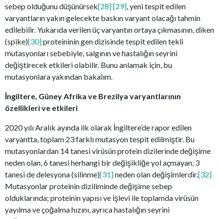
sebep olduğunu düşünürsek
[28]
[29]
, yeni tespit edilen
varyantların yakın gelecekte baskın varyant olacağı tahmin
edilebilir. Yukarıda verilen üç varyantın ortaya çıkmasının, diken
(spike)
[30]
proteininin gen dizisinde tespit edilen tekli
mutasyonları sebebiyle, salgının ve hastalığın seyrini
değiştirecek etkileri olabilir. Bunu anlamak için, bu
mutasyonlara yakından bakalım.
İngiltere, Güney Afrika ve Brezilya varyantlarının
özellikleri ve etkileri
2020 yılı Aralık ayında ilk olarak İngiltere’de rapor edilen
varyantta, toplam 23 farklı mutasyon tespit edilmiştir. Bu
mutasyonlardan 14 tanesi virüsün protein dizilerinde değişime
neden olan, 6 tanesi herhangi bir değişikliğe yol açmayan, 3
tanesi de delesyona (silinme)
[31]
neden olan değişimlerdir.
[32]
Mutasyonlar proteinin diziliminde değişime sebep
olduklarında; proteinin yapısı ve işlevi ile toplamda virüsün
yayılma ve çoğalma hızını, ayrıca hastalığın seyrini