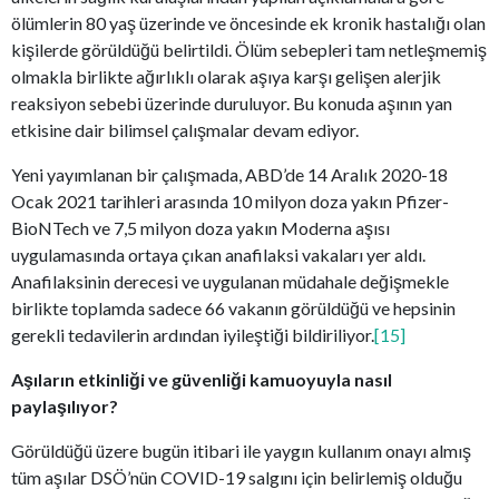
ölümlerin 80 yaş üzerinde ve öncesinde ek kronik hastalığı olan
kişilerde görüldüğü belirtildi. Ölüm sebepleri tam netleşmemiş
olmakla birlikte ağırlıklı olarak aşıya karşı gelişen alerjik
reaksiyon sebebi üzerinde duruluyor. Bu konuda aşının yan
etkisine dair bilimsel çalışmalar devam ediyor.
Yeni yayımlanan bir çalışmada, ABD’de 14 Aralık 2020-18
Ocak 2021 tarihleri arasında 10 milyon doza yakın Pfizer-
BioNTech ve 7,5 milyon doza yakın Moderna aşısı
uygulamasında ortaya çıkan anafilaksi vakaları yer aldı.
Anafilaksinin derecesi ve uygulanan müdahale değişmekle
birlikte toplamda sadece 66 vakanın görüldüğü ve hepsinin
gerekli tedavilerin ardından iyileştiği bildiriliyor.
[15]
Aşıların etkinliği ve güvenliği kamuoyuyla nasıl
paylaşılıyor?
Görüldüğü üzere bugün itibari ile yaygın kullanım onayı almış
tüm aşılar DSÖ’nün COVID-19 salgını için belirlemiş olduğu