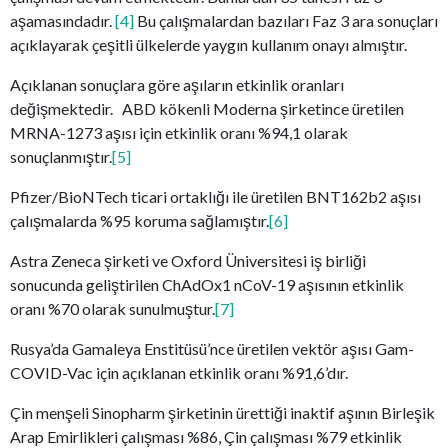
aşamasındadır.
[4]
Bu çalışmalardan bazıları Faz 3 ara sonuçları
açıklayarak çeşitli ülkelerde yaygın kullanım onayı almıştır.
Açıklanan sonuçlara göre aşıların etkinlik oranları
değişmektedir. ABD kökenli Moderna şirketince üretilen
MRNA-1273 aşısı için etkinlik oranı %94,1 olarak
sonuçlanmıştır.
[5]
Pfizer/BioNTech ticari ortaklığı ile üretilen BNT162b2 aşısı
çalışmalarda %95 koruma sağlamıştır.
[6]
Astra Zeneca şirketi ve Oxford Üniversitesi iş birliği
sonucunda geliştirilen ChAdOx1 nCoV-19 aşısının etkinlik
oranı %70 olarak sunulmuştur.
[7]
Rusya’da Gamaleya Enstitüsü’nce üretilen vektör aşısı Gam-
COVID-Vac için açıklanan etkinlik oranı %91,6’dır.
Çin menşeli Sinopharm şirketinin ürettiği inaktif aşının Birleşik
Arap Emirlikleri çalışması %86, Çin çalışması %79 etkinlik