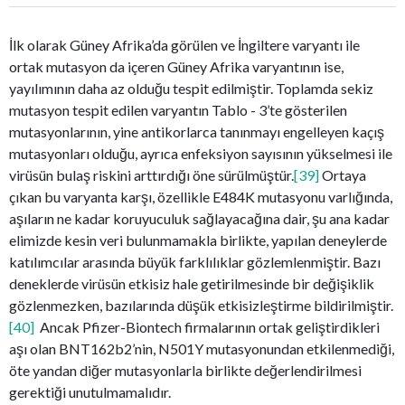
İlk olarak Güney Afrika’da görülen ve İngiltere varyantı ile
ortak mutasyon da içeren Güney Afrika varyantının ise,
yayılımının daha az olduğu tespit edilmiştir. Toplamda sekiz
mutasyon tespit edilen varyantın Tablo - 3’te gösterilen
mutasyonlarının, yine antikorlarca tanınmayı engelleyen kaçış
mutasyonları olduğu, ayrıca enfeksiyon sayısının yükselmesi ile
virüsün bulaş riskini arttırdığı öne sürülmüştür.
[39]
Ortaya
çıkan bu varyanta karşı, özellikle E484K mutasyonu varlığında,
aşıların ne kadar koruyuculuk sağlayacağına dair, şu ana kadar
elimizde kesin veri bulunmamakla birlikte, yapılan deneylerde
katılımcılar arasında büyük farklılıklar gözlemlenmiştir. Bazı
deneklerde virüsün etkisiz hale getirilmesinde bir değişiklik
gözlenmezken, bazılarında düşük etkisizleştirme bildirilmiştir.
[40]
Ancak Pfizer-Biontech firmalarının ortak geliştirdikleri
aşı olan BNT162b2’nin, N501Y mutasyonundan etkilenmediği,
öte yandan diğer mutasyonlarla birlikte değerlendirilmesi
gerektiği unutulmamalıdır.