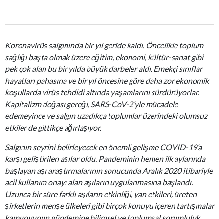
Koronavirüs salgınında bir yıl geride kaldı. Öncelikle toplum
sağlığı başta olmak üzere eğitim, ekonomi, kültür-sanat gibi
pek çok alan bu bir yılda büyük darbeler aldı. Emekçi sınıflar
hayatları pahasına ve bir yıl öncesine göre daha zor ekonomik
koşullarda virüs tehdidi altında yaşamlarını sürdürüyorlar.
Kapitalizm doğası gereği, SARS-CoV-2’yle mücadele
edemeyince ve salgın uzadıkça toplumlar üzerindeki olumsuz
etkiler de gittikçe ağırlaşıyor.
Salgının seyrini belirleyecek en önemli gelişme COVID-19’a
karşı geliştirilen aşılar oldu. Pandeminin hemen ilk aylarında
başlayan aşı araştırmalarının sonucunda Aralık 2020 itibariyle
acil kullanım onayı alan aşıların uygulanmasına başlandı.
Uzunca bir süre farklı aşıların etkinliği, yan etkileri, üreten
şirketlerin menşe ülkeleri gibi birçok konuyu içeren tartışmalar
kamuoyunun gündemine bilimsel ve toplumsal sorumluluk