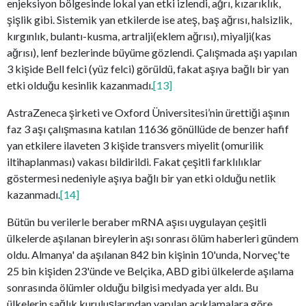
enjeksiyon bölgesinde lokal yan etki izlendi, ağrı, kızarıklık,
şişlik gibi. Sistemik yan etkilerde ise ateş, baş ağrısı, halsizlik,
kırgınlık, bulantı-kusma, artralji(eklem ağrısı), miyalji(kas
ağrısı), lenf bezlerinde büyüme gözlendi. Çalışmada aşı yapılan
3 kişide Bell felci (yüz felci) görüldü, fakat aşıya bağlı bir yan
etki olduğu kesinlik kazanmadı.
[13]
AstraZeneca şirketi ve Oxford Üniversitesi’nin ürettiği aşının
faz 3 aşı çalışmasına katılan 11636 gönüllüde de benzer hafif
yan etkilere ilaveten 3 kişide transvers miyelit (omurilik
iltihaplanması) vakası bildirildi. Fakat çeşitli farklılıklar
göstermesi nedeniyle aşıya bağlı bir yan etki olduğu netlik
kazanmadı.
[14]
Bütün bu verilerle beraber mRNA aşısı uygulayan çeşitli
ülkelerde aşılanan bireylerin aşı sonrası ölüm haberleri gündem
oldu. Almanya' da aşılanan 842 bin kişinin 10'unda, Norveç'te
25 bin kişiden 23'ünde ve Belçika, ABD gibi ülkelerde aşılama
sonrasında ölümler olduğu bilgisi medyada yer aldı. Bu
ülkelerin sağlık kuruluşlarından yapılan açıklamalara göre