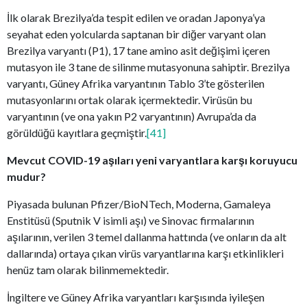
İlk olarak Brezilya’da tespit edilen ve oradan Japonya’ya
seyahat eden yolcularda saptanan bir diğer varyant olan
Brezilya varyantı (P1), 17 tane amino asit değişimi içeren
mutasyon ile 3 tane de silinme mutasyonuna sahiptir. Brezilya
varyantı, Güney Afrika varyantının Tablo 3’te gösterilen
mutasyonlarını ortak olarak içermektedir. Virüsün bu
varyantının (ve ona yakın P2 varyantının) Avrupa’da da
görüldüğü kayıtlara geçmiştir.
[41]
Mevcut COVID-19 aşıları yeni varyantlara karşı koruyucu
mudur?
Piyasada bulunan Pfizer/BioNTech, Moderna, Gamaleya
Enstitüsü (Sputnik V isimli aşı) ve Sinovac firmalarının
aşılarının, verilen 3 temel dallanma hattında (ve onların da alt
dallarında) ortaya çıkan virüs varyantlarına karşı etkinlikleri
henüz tam olarak bilinmemektedir.
İngiltere ve Güney Afrika varyantları karşısında iyileşen