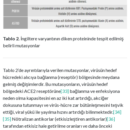
Tablo 2.
İngiltere varyantının diken proteininde tespit edilmiş
belirli mutasyonlar
Tablo 2’de ayrıntılarıyla verilen mutasyonlar, virüsün hedef
hücredeki alıcıya bağlanma (reseptör) bölgesinde meydana
gelmiş değişimlerdir. Bu mutasyonların, virüsün hedef
bölgedeki ACE2 reseptörüne
[33]
bağlanma ve enfeksiyona
neden olma kapasitesini en az iki kat artırdığı, akciğer
dokusuna tutunmayı ve virüs-hücre zar bütünleşmesini teşvik
ettiği, viral yükü ile yayılma hızını artırdığı bilinmektedir.
[34]
[35]
Nötralizan antikorlar (etkisizleştiren antikorlar)
[36]
tarafından etkisiz hale getirilme oranları ve daha önceki