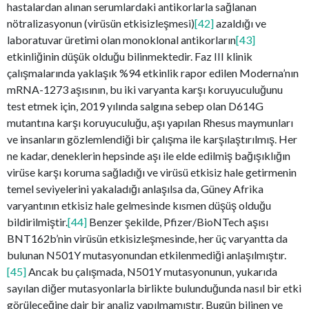
hastalardan alınan serumlardaki antikorlarla sağlanan
nötralizasyonun (virüsün etkisizleşmesi)
[42]
azaldığı ve
laboratuvar üretimi olan monoklonal antikorların
[43]
etkinliğinin düşük olduğu bilinmektedir. Faz III klinik
çalışmalarında yaklaşık %94 etkinlik rapor edilen Moderna’nın
mRNA-1273 aşısının, bu iki varyanta karşı koruyuculuğunu
test etmek için, 2019 yılında salgına sebep olan D614G
mutantına karşı koruyuculuğu, aşı yapılan Rhesus maymunları
ve insanların gözlemlendiği bir çalışma ile karşılaştırılmış. Her
ne kadar, deneklerin hepsinde aşı ile elde edilmiş bağışıklığın
virüse karşı koruma sağladığı ve virüsü etkisiz hale getirmenin
temel seviyelerini yakaladığı anlaşılsa da, Güney Afrika
varyantının etkisiz hale gelmesinde kısmen düşüş olduğu
bildirilmiştir.
[44]
Benzer şekilde, Pfizer/BioNTech aşısı
BNT162b’nin virüsün etkisizleşmesinde, her üç varyantta da
bulunan N501Y mutasyonundan etkilenmediği anlaşılmıştır.
[45]
Ancak bu çalışmada, N501Y mutasyonunun, yukarıda
sayılan diğer mutasyonlarla birlikte bulunduğunda nasıl bir etki
görüleceğine dair bir analiz yapılmamıştır. Bugün bilinen ve