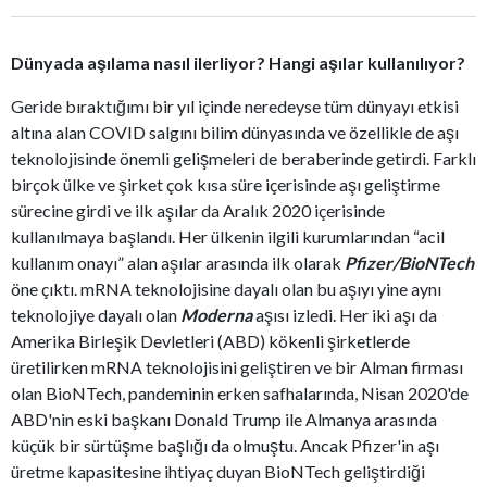
Dünyada aşılama nasıl ilerliyor? Hangi aşılar kullanılıyor?
Geride bıraktığımı bir yıl içinde neredeyse tüm dünyayı etkisi
altına alan COVID salgını bilim dünyasında ve özellikle de aşı
teknolojisinde önemli gelişmeleri de beraberinde getirdi. Farklı
birçok ülke ve şirket çok kısa süre içerisinde aşı geliştirme
sürecine girdi ve ilk aşılar da Aralık 2020 içerisinde
kullanılmaya başlandı. Her ülkenin ilgili kurumlarından “acil
kullanım onayı” alan aşılar arasında ilk olarak
Pfizer/BioNTech
öne çıktı. mRNA teknolojisine dayalı olan bu aşıyı yine aynı
teknolojiye dayalı olan
Moderna
aşısı izledi. Her iki aşı da
Amerika Birleşik Devletleri (ABD) kökenli şirketlerde
üretilirken mRNA teknolojisini geliştiren ve bir Alman firması
olan BioNTech, pandeminin erken safhalarında, Nisan 2020'de
ABD'nin eski başkanı Donald Trump ile Almanya arasında
küçük bir sürtüşme başlığı da olmuştu. Ancak Pfizer'in aşı
üretme kapasitesine ihtiyaç duyan BioNTech geliştirdiği