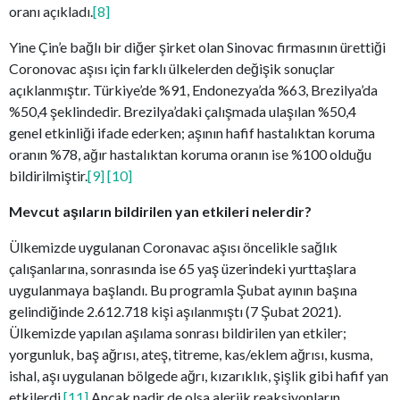
oranı açıkladı.
[8]
Yine Çin’e bağlı bir diğer şirket olan Sinovac firmasının ürettiği
Coronovac aşısı için farklı ülkelerden değişik sonuçlar
açıklanmıştır. Türkiye’de %91, Endonezya’da %63, Brezilya’da
%50,4 şeklindedir. Brezilya’daki çalışmada ulaşılan %50,4
genel etkinliği ifade ederken; aşının hafif hastalıktan koruma
oranın %78, ağır hastalıktan koruma oranın ise %100 olduğu
bildirilmiştir.
[9]
[10]
Mevcut aşıların bildirilen yan etkileri nelerdir?
Ülkemizde uygulanan Coronavac aşısı öncelikle sağlık
çalışanlarına, sonrasında ise 65 yaş üzerindeki yurttaşlara
uygulanmaya başlandı. Bu programla Şubat ayının başına
gelindiğinde 2.612.718 kişi aşılanmıştı (7 Şubat 2021).
Ülkemizde yapılan aşılama sonrası bildirilen yan etkiler;
yorgunluk, baş ağrısı, ateş, titreme, kas/eklem ağrısı, kusma,
ishal, aşı uygulanan bölgede ağrı, kızarıklık, şişlik gibi hafif yan
etkilerdi.
[11]
Ancak nadir de olsa alerjik reaksiyonların