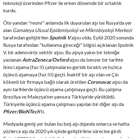
teknoloji üzerinden Pfizer ile erken dönemde bir ortaklık
kurdu.
Öte yandan "resmi" anlamda ilk duyurulan aşı ise Rusya'da yer
alan
Gamaleya Ulusal Epidemiyoloji ve Mikrobiyoloji Merkezi
tarafından geliştirilen
Sputnik V
aşısı oldu. Eylül 2020 sonunda
Rusya tarafından "kullanıma gireceği" bilgisi açıklanan Sputnik
V, bir adenovirüs vektör aşısı. Bu aşıya yakın bir tekniğe
yaslanan
AstraZeneca/Oxford
aşısı da benzer bir tarihte
ikinci aşama (faz II) çalışmalarını geride bıraktı ve hızlıca
üçüncü aşamaya (faz III) geçti. İnaktif bir aşı olan ve Çin
kökenli bir firmaya bağlı olarak üretilen
Coronavac
aşısı da
aynı tarihlerde üçüncü aşama çalışmaya geçti. Bu çalışma
Brezilya ve Malezya'nın yanısıra Türkiye'de yürütüldü.
Türkiye’de üçüncü aşama çalışması yapılan bir diğer aşı da
Pfizer/BioNTech
’ti.
Medyada geniş yer bulan bu beş aşı dışında onlarca ve hatta
yüzlerce aşı da 2020 yılı içinde geliştirilme sürecine girdi.