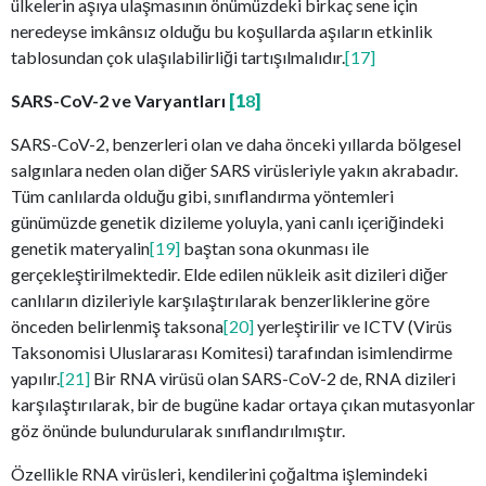
ülkelerin aşıya ulaşmasının önümüzdeki birkaç sene için
neredeyse imkânsız olduğu bu koşullarda aşıların etkinlik
tablosundan çok ulaşılabilirliği tartışılmalıdır.
[17]
SARS-CoV-2 ve Varyantları
[1
8
]
SARS-CoV-2, benzerleri olan ve daha önceki yıllarda bölgesel
salgınlara neden olan diğer SARS virüsleriyle yakın akrabadır.
Tüm canlılarda olduğu gibi, sınıflandırma yöntemleri
günümüzde genetik dizileme yoluyla, yani canlı içeriğindeki
genetik materyalin
[19]
baştan sona okunması ile
gerçekleştirilmektedir. Elde edilen nükleik asit dizileri diğer
canlıların dizileriyle karşılaştırılarak benzerliklerine göre
önceden belirlenmiş taksona
[20]
yerleştirilir ve ICTV (Virüs
Taksonomisi Uluslararası Komitesi) tarafından isimlendirme
yapılır.
[21]
Bir RNA virüsü olan SARS-CoV-2 de, RNA dizileri
karşılaştırılarak, bir de bugüne kadar ortaya çıkan mutasyonlar
göz önünde bulundurularak sınıflandırılmıştır.
Özellikle RNA virüsleri, kendilerini çoğaltma işlemindeki