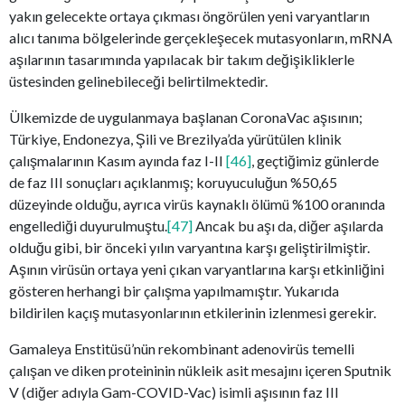
yakın gelecekte ortaya çıkması öngörülen yeni varyantların
alıcı tanıma bölgelerinde gerçekleşecek mutasyonların, mRNA
aşılarının tasarımında yapılacak bir takım değişikliklerle
üstesinden gelinebileceği belirtilmektedir.
Ülkemizde de uygulanmaya başlanan CoronaVac aşısının;
Türkiye, Endonezya, Şili ve Brezilya’da yürütülen klinik
çalışmalarının Kasım ayında faz I-II
[46]
, geçtiğimiz günlerde
de faz III sonuçları açıklanmış; koruyuculuğun %50,65
düzeyinde olduğu, ayrıca virüs kaynaklı ölümü %100 oranında
engellediği duyurulmuştu.
[47]
Ancak bu aşı da, diğer aşılarda
olduğu gibi, bir önceki yılın varyantına karşı geliştirilmiştir.
Aşının virüsün ortaya yeni çıkan varyantlarına karşı etkinliğini
gösteren herhangi bir çalışma yapılmamıştır. Yukarıda
bildirilen kaçış mutasyonlarının etkilerinin izlenmesi gerekir.
Gamaleya Enstitüsü’nün rekombinant adenovirüs temelli
çalışan ve diken proteininin nükleik asit mesajını içeren Sputnik
V (diğer adıyla Gam-COVID-Vac) isimli aşısının faz III