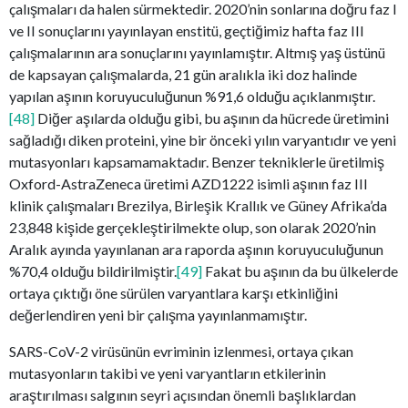
çalışmaları da halen sürmektedir. 2020’nin sonlarına doğru faz I
ve II sonuçlarını yayınlayan enstitü, geçtiğimiz hafta faz III
çalışmalarının ara sonuçlarını yayınlamıştır. Altmış yaş üstünü
de kapsayan çalışmalarda, 21 gün aralıkla iki doz halinde
yapılan aşının koruyuculuğunun %91,6 olduğu açıklanmıştır.
[48]
Diğer aşılarda olduğu gibi, bu aşının da hücrede üretimini
sağladığı diken proteini, yine bir önceki yılın varyantıdır ve yeni
mutasyonları kapsamamaktadır. Benzer tekniklerle üretilmiş
Oxford-AstraZeneca üretimi AZD1222 isimli aşının faz III
klinik çalışmaları Brezilya, Birleşik Krallık ve Güney Afrika’da
23,848 kişide gerçekleştirilmekte olup, son olarak 2020’nin
Aralık ayında yayınlanan ara raporda aşının koruyuculuğunun
%70,4 olduğu bildirilmiştir.
[49]
Fakat bu aşının da bu ülkelerde
ortaya çıktığı öne sürülen varyantlara karşı etkinliğini
değerlendiren yeni bir çalışma yayınlanmamıştır.
SARS-CoV-2 virüsünün evriminin izlenmesi, ortaya çıkan
mutasyonların takibi ve yeni varyantların etkilerinin
araştırılması salgının seyri açısından önemli başlıklardan