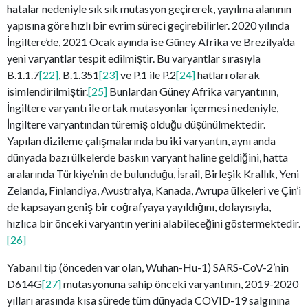
hatalar nedeniyle sık sık mutasyon geçirerek, yayılma alanının
yapısına göre hızlı bir evrim süreci geçirebilirler. 2020 yılında
İngiltere’de, 2021 Ocak ayında ise Güney Afrika ve Brezilya’da
yeni varyantlar tespit edilmiştir. Bu varyantlar sırasıyla
B.1.1.7
[22]
, B.1.351
[23]
ve P.1 ile P.2
[24]
hatları olarak
isimlendirilmiştir.
[25]
Bunlardan Güney Afrika varyantının,
İngiltere varyantı ile ortak mutasyonlar içermesi nedeniyle,
İngiltere varyantından türemiş olduğu düşünülmektedir.
Yapılan dizileme çalışmalarında bu iki varyantın, aynı anda
dünyada bazı ülkelerde baskın varyant haline geldiğini, hatta
aralarında Türkiye’nin de bulunduğu, İsrail, Birleşik Krallık, Yeni
Zelanda, Finlandiya, Avustralya, Kanada, Avrupa ülkeleri ve Çin’i
de kapsayan geniş bir coğrafyaya yayıldığını, dolayısıyla,
hızlıca bir önceki varyantın yerini alabileceğini göstermektedir.
[26]
Yabanıl tip (önceden var olan, Wuhan-Hu-1) SARS-CoV-2’nin
D614G
[27]
mutasyonuna sahip önceki varyantının, 2019-2020
yılları arasında kısa sürede tüm dünyada COVID-19 salgınına