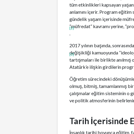
tüm etkinlikleri kapsayan yaşant
anlamını içerir. Program eğitim s
gündelik yaşam içerisinde müfre
“müfredat” kavramı yerine, “pro
[2]
.
2017 yılının başında, sonrasında
değişikliği kamuoyunda “ideoloj
[3]
tartışmaları ile birlikte anılmı
Atatürk’e ilişkin girdilerin pro
Öğretim sürecindeki dönüşümler
olmuş, bitmiş, tamamlanmış bir
çalışmalar eğitim sisteminin o g
ve politik atmosferinin belirleni
Tarih İçerisinde
İnsanlık tarihi boyunca eğitim, 