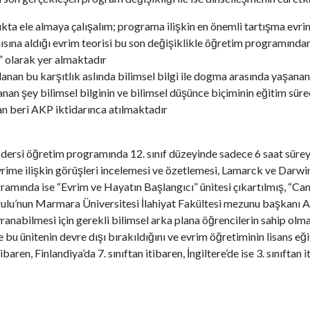
ıkta ele almaya çalışalım; programa ilişkin en önemli tartışma evrim
şısına aldığı evrim teorisi bu son değişiklikle öğretim programında
” olarak yer almaktadır
anan bu karşıtlık aslında bilimsel bilgi ile dogma arasında yaşanan, 
anan şey bilimsel bilginin ve bilimsel düşünce biçiminin eğitim sür
an beri AKP iktidarınca atılmaktadır
ji dersi öğretim programında 12. sınıf düzeyinde sadece 6 saat süre
rime ilişkin görüşleri incelemesi ve özetlemesi, Lamarck ve Darwin’i
amında ise “Evrim ve Hayatın Başlangıcı” ünitesi çıkartılmış, “Canlı
urulu’nun Marmara Üniversitesi İlahiyat Fakültesi mezunu başkanı A
ranabilmesi için gerekli bilimsel arka plana öğrencilerin sahip ol
bu ünitenin devre dışı bırakıldığını ve evrim öğretiminin lisans eği
tibaren, Finlandiya’da 7. sınıftan itibaren, İngiltere’de ise 3. sınıftan