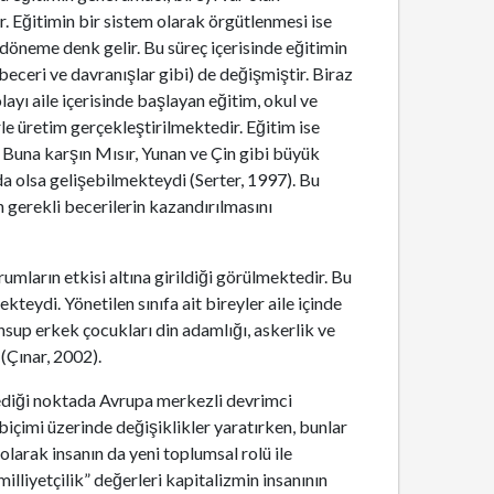
 Eğitimin bir sistem olarak örgütlenmesi ise
 döneme denk gelir. Bu süreç içerisinde eğitimin
beceri ve davranışlar gibi) de değişmiştir. Biraz
yı aile içerisinde başlayan eğitim, okul ve
 üretim gerçekleştirilmektedir. Eğitim ise
 Buna karşın Mısır, Yunan ve Çin gibi büyük
da olsa gelişebilmekteydi (Serter, 1997). Bu
n gerekli becerilerin kazandırılmasını
umların etkisi altına girildiği görülmektedir. Bu
eydi. Yönetilen sınıfa ait bireyler aile içinde
nsup erkek çocukları din adamlığı, askerlik ve
 (Çınar, 2002).
emediği noktada Avrupa merkezli devrimci
içimi üzerinde değişiklikler yaratırken, bunlar
arak insanın da yeni toplumsal rolü ile
illiyetçilik” değerleri kapitalizmin insanının