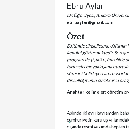
Ebru Aylar
Dr. Öğr. Üyesi, Ankara Üniversit
ebruaylar@gmail.com
Özet
Eğitimde dinselleşme eğitimin iç
kendini göstermektedir. Son ger
program değişikliği, öncelikle p
tarihselci bir yaklaşıma oturtulm
sürecini belirleyen ana unsurlar
dinselleşmenin cüretkârca ortay
Anahtar kelimeler:
öğretim pr
Aslında iki ayrı kavramdan bahs
cumhuriyetin kuruluş yıllarındak
[1]
dışında resmi yazımda hepten ter