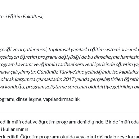
esi Eğitim Fakültesi,
eriği ve örgütlenmesi, toplumsal yapılarla eğitim sistemi arasında ku
çekleşen öğretim programı değişikliği de bu dinselleşme hamlesinin 
rogram kavramı ve eğitimin tarihsel serüveni içerisinde öğretim yap
aya çalışılmıştır. Günümüz Türkiye’sine gelindiğinde ise kapitalizmi
 olarak karşımıza çıkmaktadır. 2017 yılında gerçekleştirilen öğreti
a konduğu, program geliştirme sürecinin oldubittiye getirildiği bi
ogramı, dinselleşme, yapılandırmacılık
edilir müfredat ve öğretim programı denildiğinde. Bir de “müfreda
i kullanımının
k edildi. Öğretim programı okulda veya okul dışında bireye kazandı