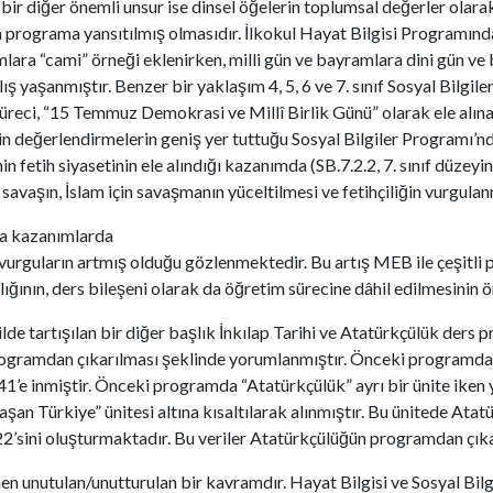
 bir diğer önemli unsur ise dinsel öğelerin toplumsal değerler olarak
rograma yansıtılmış olmasıdır. İlkokul Hayat Bilgisi Programında t
anımlara “cami” örneği eklenirken, milli gün ve bayramlara dini gün 
ş yaşanmıştır. Benzer bir yaklaşım 4, 5, 6 ve 7. sınıf Sosyal Bilgil
ci, “15 Temmuz Demokrasi ve Millî Birlik Günü” olarak ele alınar
kin değerlendirmelerin geniş yer tuttuğu Sosyal Bilgiler Programı’n
in fetih siyasetinin ele alındığı kazanımda (SB.7.2.2, 7. sınıf düze
avaşın, İslam için savaşmanın yüceltilmesi ve fetihçiliğin vurgula
da kazanımlarda
r vurguların artmış olduğu gözlenmektedir. Bu artış MEB ile çeşitl
arlığının, ders bileşeni olarak da öğretim sürecine dâhil edilmesinin 
e tartışılan bir diğer başlık İnkılap Tarihi ve Atatürkçülük ders
rogramdan çıkarılması şeklinde yorumlanmıştır. Önceki programda b
1’e inmiştir. Önceki programda “Atatürkçülük” ayrı bir ünite iken
şan Türkiye” ünitesi altına kısaltılarak alınmıştır. Bu ünitede Atat
22’sini oluşturmaktadır. Bu veriler Atatürkçülüğün programdan çıkar
n unutulan/unutturulan bir kavramdır. Hayat Bilgisi ve Sosyal Bil