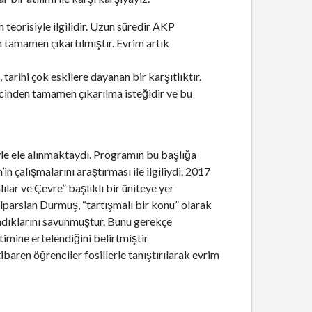
 teorisiyle ilgilidir. Uzun süredir AKP
n tamamen çıkartılmıştır. Evrim artık
tarihi çok eskilere dayanan bir karşıtlıktır.
ecinden tamamen çıkarılma isteğidir ve bu
yle ele alınmaktaydı. Programın bu başlığa
n çalışmalarını araştırması ile ilgiliydi. 2017
lar ve Çevre” başlıklı bir üniteye yer
lparslan Durmuş, “tartışmalı bir konu” olarak
madıklarını savunmuştur. Bunu gerekçe
timine ertelendiğini belirtmiştir
 itibaren öğrenciler fosillerle tanıştırılarak evrim