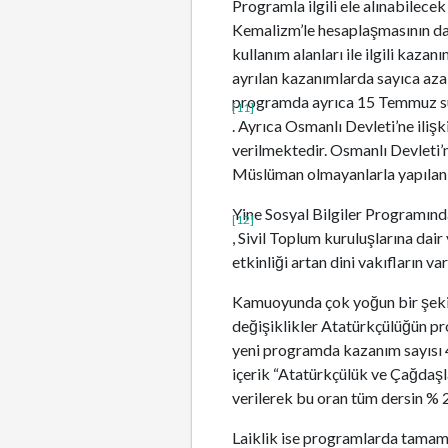
Programla ilgili ele alınabilecek
Kemalizm’le hesaplaşmasının da p
kullanım alanları ile ilgili kaz
ayrılan kazanımlarda sayıca azalı
programda ayrıca 15 Temmuz süre
[11]
. Ayrıca Osmanlı Devleti’ne iliş
verilmektedir. Osmanlı Devleti’n
Müslüman olmayanlarla yapılan s
Yine Sosyal Bilgiler Programın
[12]
, Sivil Toplum kuruluşlarına dai
etkinliği artan dini vakıfların v
Kamuoyunda çok yoğun bir şekild
değişiklikler Atatürkçülüğün p
yeni programda kazanım sayısı 4
içerik “Atatürkçülük ve Çağdaşla
verilerek bu oran tüm dersin % 
Laiklik ise programlarda tamame