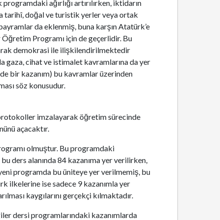
 programdaki ağırlığı artırılırken, iktidarın
arihî, doğal ve turistik yerler veya ortak
ve bayramlar da eklenmiş, buna karşın Atatürk’e
er Öğretim Programı için de geçerlidir. Bu
ak demokrasi ile ilişkilendirilmektedir
da gaza, cihat ve istimalet kavramlarına da yer
yinde bir kazanım) bu kavramlar üzerinden
nması söz konusudur.
i protokoller imzalayarak öğretim sürecinde
önünü açacaktır.
 programı olmuştur. Bu programdaki
u ders alanında 84 kazanıma yer verilirken,
 yeni programda bu üniteye yer verilmemiş, bu
ürk ilkelerine ise sadece 9 kazanımla yer
ılması kaygılarını gerçekçi kılmaktadır.
giler dersi programlarındaki kazanımlarda