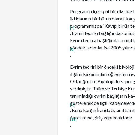
Programın içeriğini bir dizi başl
iktidarının bir bütün olarak kar
programımızda “Kayıp bir ünite
[7]
. Evrim teorisi başlığında somutl
Evrim teorisi başlığında somutl
yöndeki adımlar ise 2005 yılınd
[8]
.
Evrim teorisi bir önceki biyolo
ilişkin kazanımları öğrencinin ev
Ortaöğretim Biyoloji dersi progr
verilmiştir. Talim ve Terbiye K
tanımladığı evrim başlığının kav
göstererek de ilgili kademelerde 
[9]
. Buna karşın İran’da 5. sınıftan i
öğretimine giriş yapılmaktadır
[10]
.