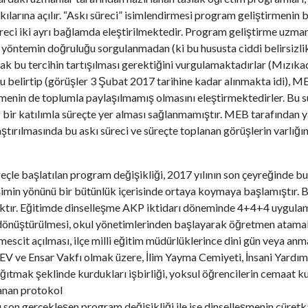
larına açılır. “Askı süreci” isimlendirmesi program geliştirmenin 
üreci iki ayrı bağlamda eleştirilmektedir. Program geliştirme uzma
yöntemin doğruluğu sorgulanmadan (ki bu hususta ciddi belirsizlikl
ak bu tercihin tartışılması gerektiğini vurgulamaktadırlar (Mızıkacı
u belirtip (görüşler 3 Şubat 2017 tarihine kadar alınmakta idi), MEB
rmenin de toplumla paylaşılmamış olmasını eleştirmektedirler. Bu 
f bir katılımla süreçte yer alması sağlanmamıştır. MEB tarafından ya
ırılmasında bu askı süreci ve süreçte toplanan görüşlerin varlığın
çle başlatılan program değişikliği, 2017 yılının son çeyreğinde bu
imin yönünü bir bütünlük içerisinde ortaya koymaya başlamıştır. B
tır. Eğitimde dinselleşme AKP iktidarı döneminde 4+4+4 uygulamas
 dönüştürülmesi, okul yönetimlerinden başlayarak öğretmen atamal
scit açılması, ilçe milli eğitim müdürlüklerince dini gün veya anmala
V ve Ensar Vakfı olmak üzere, İlim Yayma Cemiyeti, İnsani Yardım Va
dağıtmak şeklinde kurdukları işbirliği, yoksul öğrencilerin cemaat 
lanan protokol
 son gerçekleşen program değişikliği ile ise dinselleşmenin cüretkâr 