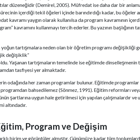
ılar düzeneğidir (Demirel, 2005). Müfredat ise daha dar bir anlama 
ürecinin içerdiği tekil öğeleri içinde barındırdığı kadar, bu öğeler a
dat kavramı yaygın olarak kullanılsa da program kavramının içerdi
gram” kavramını kullanmayı tercih ederler. Bu yazının başlığının t
 yoğun tartışmalara neden olan bir öğretim programı değişikliği ger
ik değişiklik”
ş oldu. Yaşanan tartışmaların temelinde ise eğitimde dinselleşmenin
gramdan tasfiyesi yer almaktadır.
in odağında her zaman programlar bulunur. Eğitimde programlar din
 programdan bahsedilemez (Sönmez, 1991). Eğitim reformları veya 
ünün şartlarına uygun hale getirilmesi için yapılan çalışmalardır ve
mi altındadır.
 Eğitim, Program ve Değişim
farklı biçim ve görüntüler almıştır. Günümüze kadar tüm toplumlarda