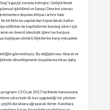
taş”a geçişi zorunlu kılmıştır. Geliştirilmek
 toplumsal işbölümü ve Sanayi Devrimi sonrası
etmenlere duyulan ihtiyacı artırır hale
ile birlikte bu yapılardan koparılarak, halkın
a edilirken de kapitalizmin kuruluş süreci için
amın en önemli ideolojik işlevi ise burjuva
aya başlayan sömürü ilişkilerine karşı mücadele
ettiğini görmekteyiz. Bu değişim neo-liberal ve
ğitimde dinselleşmenin boyutlarına biraz daha
tim programı 13 Ocak 2017 tarihinde kamuoyuna
ştirme sürecinde ilk kez uyguladığı bir yöntem
çeşitli duraklara uğrayarak ilerler. Kanıtlara
, uygulama kararı öncesinde paydaşların ve