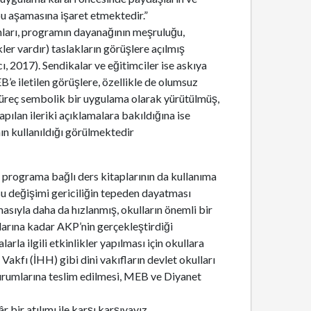
bu aşamasına işaret etmektedir.”
nları, programın dayanağının meşruluğu,
er vardır) taslakların görüşlere açılmış
, 2017). Sendikalar ve eğitimciler ise askıya
’e iletilen görüşlere, özellikle de olumsuz
süreç sembolik bir uygulama olarak yürütülmüş,
pılan ileriki açıklamalara bakıldığına ise
ın kullanıldığı görülmektedir
 programa bağlı ders kitaplarının da kullanıma
u değişimi gericiliğin tepeden dayatması
ıyla daha da hızlanmış, okulların önemli bir
arına kadar AKP’nin gerçekleştirdiği
rla ilgili etkinlikler yapılması için okullara
kfı (İHH) gibi dini vakıfların devlet okulları
kurumlarına teslim edilmesi, MEB ve Diyanet
bir atılımı ile karşı karşıyayız.