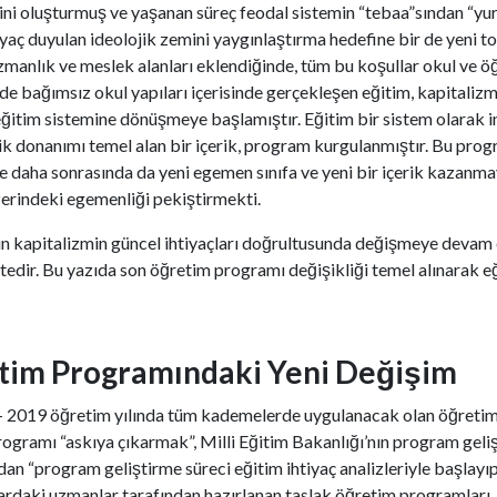
ini oluşturmuş ve yaşanan süreç feodal sistemin “tebaa”sından “yurt
ihtiyaç duyulan ideolojik zemini yaygınlaştırma hedefine bir de yeni
manlık ve meslek alanları eklendiğinde, tüm bu koşullar okul ve öğr
de bağımsız okul yapıları içerisinde gerçekleşen eğitim, kapitalizm 
ğitim sistemine dönüşmeye başlamıştır. Eğitim bir sistem olarak inş
ojik donanımı temel alan bir içerik, program kurgulanmıştır. Bu progr
ve daha sonrasında da yeni egemen sınıfa ve yeni bir içerik kazanm
zerindeki egemenliği pekiştirmekti.
n kapitalizmin güncel ihtiyaçları doğrultusunda değişmeye devam 
dir. Bu yazıda son öğretim programı değişikliği temel alınarak e
tim Programındaki Yeni Değişim
018 – 2019 öğretim yılında tüm kademelerde uygulanacak olan öğre
Programı “askıya çıkarmak”, Milli Eğitim Bakanlığı’nın program geli
n “program geliştirme süreci eğitim ihtiyaç analizleriyle başlayıp 
anlardaki uzmanlar tarafından hazırlanan taslak öğretim programları