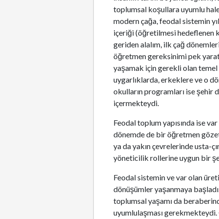
toplumsal koşullara uyumlu hale
modern çağa, feodal sistemin yık
içeriği (öğretilmesi hedeflenen 
geriden alalım, ilk çağ dönemle
öğretmen gereksinimi pek yaratm
yaşamak için gerekli olan temel
uygarlıklarda, erkeklere ve o dö
okulların programları ise şehir 
içermekteydi.
Feodal toplum yapısında ise var 
dönemde de bir öğretmen gözetimi
ya da yakın çevrelerinde usta-çı
yöneticilik rollerine uygun bir ş
Feodal sistemin ve var olan üret
dönüşümler yaşanmaya başladı. Y
toplumsal yaşamı da beraberinde
uyumlulaşması gerekmekteydi. Örn