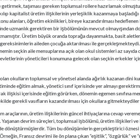
 getirmek, taşıması gereken toplumsal rollere hazırlamak olmuştur.
ılıp kapitalist üretim ilişkilerinin yerleşiklik kazanmaya başladığı
konu alanları, öğretim ekinlikleri, bireye kazandırılması hedeflenen 
rinde uzmanlık gerektiren bir işbölümünün mevcut olmayışından dola
amıştır. Üretim büyük oranda toprağa dayanmakta, basit aletlerle
 gereksinimlerin aileden çocuğa aktarılması ile gerçekleşmekteydi.
nemin seçkin aile mensuplarına açık olan okul sistemleri az sayıda 
devletlerinin yöneticileri konumuna gelecek olan seçkin erkekler içi
olan okulların toplumsal ve yönetsel alanda ağırlık kazanan dini kur
nde eğitim almak, yönetici sınıf içerisinde yer almayı gerektirmekt
rak ilişkisi içerisinde eğitim görürken, dönemin egemen sınıfına me
ekilde gerekli vasıfların kazandırılması için okullara gitmekteydiler
im araçlarının, üretim ilişkilerinin güncel ihtiyaçlarına cevap ver
aşanan devrim süreçleri, toplumsal işbölümü, üretim ilişkileri ve b
 dönüştürmüşlerdir. Tüm bu dönüşümlerin gerçekleştirici öznesi ol
eğin, Fransız devrimi ile ön plana çıkan “eşitlik”, “özgürlük” ve “m