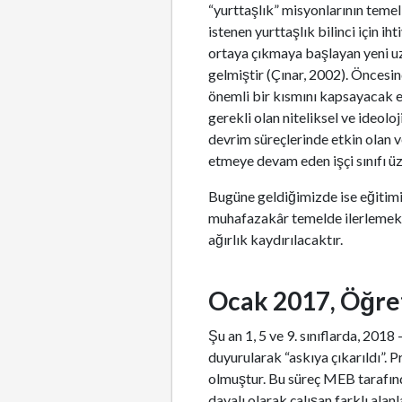
“yurttaşlık” misyonlarının temel
istenen yurttaşlık bilinci için 
ortaya çıkmaya başlayan yeni uz
gelmiştir (Çınar, 2002). Öncesin
önemli bir kısmını kapsayacak e
gerekli olan niteliksel ve ideol
devrim süreçlerinde etkin olan 
etmeye devam eden işçi sınıfı ü
Bugüne geldiğimizde ise eğitimi
muhafazakâr temelde ilerlemekte
ağırlık kaydırılacaktır.
Ocak 2017, Öğre
Şu an 1, 5 ve 9. sınıflarda, 2
duyurularak “askıya çıkarıldı”. 
olmuştur. Bu süreç MEB tarafında
dayalı olarak çalışan farklı al