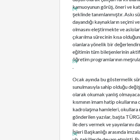
kamuoyunun görüş, öneri ve katkı
[4]
şeklinde tanımlanmıştır. Askı s
dayandığı kaynakların seçimi ve 
olmasını eleştirmekte ve aslolar
çıkarılma sürecinin kısa olduğun
olanlara yönelik bir değerlendi
eğitimin tüm bileşenlerinin akti
öğretim programlarının meşrulaşt
[5]
.
Ocak ayında bu göstermelik süre
sunulmasıyla sahip olduğu değiş
olarak okumak yanlış olmayacak
kısmının imam hatip okullarına
kadrolaşma hamleleri, okullara me
gönderilen yazılar, başta TÜRGE
ile ders vermek ve yayınlarını 
İşleri Başkanlığı arasında imza
[6]
vb. şekillerde devam etmişti. Bu