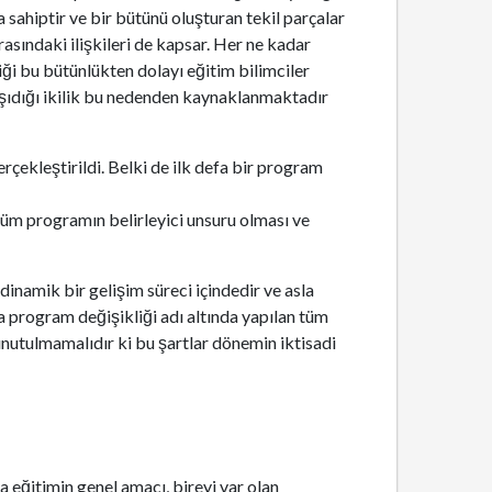
sahiptir ve bir bütünü oluşturan tekil parçalar
rasındaki ilişkileri de kapsar. Her ne kadar
ği bu bütünlükten dolayı eğitim bilimciler
aşıdığı ikilik bu nedenden kaynaklanmaktadır
çekleştirildi. Belki de ilk defa bir program
 tüm programın belirleyici unsuru olması ve
amik bir gelişim süreci içindedir ve asla
program değişikliği adı altında yapılan tüm
 unutulmamalıdır ki bu şartlar dönemin iktisadi
 eğitimin genel amacı, bireyi var olan