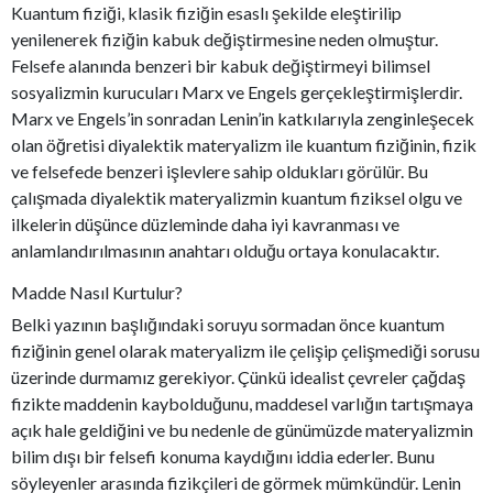
Kuantum fiziği, klasik fiziğin esaslı şekilde eleştirilip
yenilenerek fiziğin kabuk değiştirmesine neden olmuştur.
Felsefe alanında benzeri bir kabuk değiştirmeyi bilimsel
sosyalizmin kurucuları Marx ve Engels gerçekleştirmişlerdir.
Marx ve Engels’in sonradan Lenin’in katkılarıyla zenginleşecek
olan öğretisi diyalektik materyalizm ile kuantum fiziğinin, fizik
ve felsefede benzeri işlevlere sahip oldukları görülür. Bu
çalışmada diyalektik materyalizmin kuantum fiziksel olgu ve
ilkelerin düşünce düzleminde daha iyi kavranması ve
anlamlandırılmasının anahtarı olduğu ortaya konulacaktır.
Madde Nasıl Kurtulur?
Belki yazının başlığındaki soruyu sormadan önce kuantum
fiziğinin genel olarak materyalizm ile çelişip çelişmediği sorusu
üzerinde durmamız gerekiyor. Çünkü idealist çevreler çağdaş
fizikte maddenin kaybolduğunu, maddesel varlığın tartışmaya
açık hale geldiğini ve bu nedenle de günümüzde materyalizmin
bilim dışı bir felsefi konuma kaydığını iddia ederler. Bunu
söyleyenler arasında fizikçileri de görmek mümkündür. Lenin