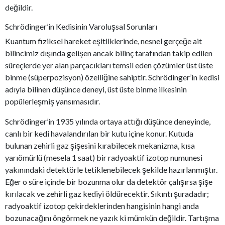
değildir.
Schrödinger’in Kedisinin Varoluşsal Sorunları
Kuantum fiziksel hareket eşitliklerinde, nesnel gerçeğe ait
bilincimiz dışında gelişen ancak bilinç tarafından takip edilen
süreçlerde yer alan parçacıkları temsil eden çözümler üst üste
binme (süperpozisyon) özelliğine sahiptir. Schrödinger’in kedisi
adıyla bilinen düşünce deneyi, üst üste binme ilkesinin
popülerleşmiş yansımasıdır.
Schrödinger’in 1935 yılında ortaya attığı düşünce deneyinde,
canlı bir kedi havalandırılan bir kutu içine konur. Kutuda
bulunan zehirli gaz şişesini kırabilecek mekanizma, kısa
yarıömürlü (mesela 1 saat) bir radyoaktif izotop numunesi
yakınındaki detektörle tetiklenebilecek şekilde hazırlanmıştır.
Eğer o süre içinde bir bozunma olur da detektör çalışırsa şişe
kırılacak ve zehirli gaz kediyi öldürecektir. Sıkıntı şuradadır;
radyoaktif izotop çekirdeklerinden hangisinin hangi anda
bozunacağını öngörmek ne yazık ki mümkün değildir. Tartışma