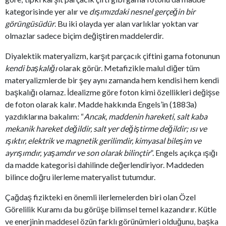
kategorisinde yer alır ve
dışımızdaki nesnel gerçeğin bir
görüngüsüdür
. Bu iki olayda yer alan varlıklar yoktan var
olmazlar sadece biçim değiştiren maddelerdir.
Diyalektik materyalizm, karşıt parçacık çiftini gama fotonunun
kendi başkalığı
olarak görür. Metafizikle malul diğer tüm
materyalizmlerde bir şey aynı zamanda hem kendisi hem kendi
başkalığı olamaz. İdealizme göre foton kimi özellikleri değişse
de foton olarak kalır. Madde hakkında Engels’in (1883a)
yazdıklarına bakalım: “
Ancak, maddenin hareketi, salt kaba
mekanik hareket değildir, salt yer değiştirme değildir; ısı ve
ışıktır, elektrik ve magnetik gerilimdir, kimyasal bileşim ve
ayrışımdır, yaşamdır ve son olarak bilinçtir
”. Engels açıkça ışığı
da madde kategorisi dahilinde değerlendiriyor. Maddeden
bilince doğru ilerleme materyalist tutumdur.
Çağdaş fizikteki en önemli ilerlemelerden biri olan Özel
Görelilik Kuramı da bu görüşe bilimsel temel kazandırır. Kütle
ve enerjinin maddesel özün farklı görünümleri olduğunu, başka