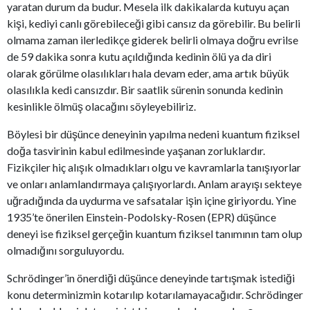
yaratan durum da budur. Mesela ilk dakikalarda kutuyu açan
kişi, kediyi canlı görebileceği gibi cansız da görebilir. Bu belirli
olmama zaman ilerledikçe giderek belirli olmaya doğru evrilse
de 59 dakika sonra kutu açıldığında kedinin ölü ya da diri
olarak görülme olasılıkları hala devam eder, ama artık büyük
olasılıkla kedi cansızdır. Bir saatlik sürenin sonunda kedinin
kesinlikle ölmüş olacağını söyleyebiliriz.
Böylesi bir düşünce deneyinin yapılma nedeni kuantum fiziksel
doğa tasvirinin kabul edilmesinde yaşanan zorluklardır.
Fizikçiler hiç alışık olmadıkları olgu ve kavramlarla tanışıyorlar
ve onları anlamlandırmaya çalışıyorlardı. Anlam arayışı sekteye
uğradığında da uydurma ve safsatalar işin içine giriyordu. Yine
1935’te önerilen Einstein-Podolsky-Rosen (EPR) düşünce
deneyi ise fiziksel gerçeğin kuantum fiziksel tanımının tam olup
olmadığını sorguluyordu.
Schrödinger’in önerdiği düşünce deneyinde tartışmak istediği
konu determinizmin kotarılıp kotarılamayacağıdır. Schrödinger