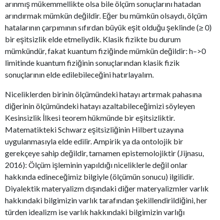
arınmış mükemmellikte olsa bile ölçüm sonuçlarını hatadan
arındırmak mümkün değildir. Eğer bu mümkün olsaydı, ölçüm
hatalarının çarpımının sıfırdan büyük eşit olduğu şeklinde (≥ 0)
bir eşitsizlik elde etmeliydik. Klasik fizikte bu durum
mümkündür, fakat kuantum fiziğinde mümkün değildir: h–>0
limitinde kuantum fiziğinin sonuçlarından klasik fizik
sonuçlarının elde edilebileceğini hatırlayalım.
Niceliklerden birinin ölçümündeki hatayı artırmak pahasına
diğerinin ölçümündeki hatayı azaltabileceğimizi söyleyen
Kesinsizlik İlkesi teorem hükmünde bir eşitsizliktir.
Matematikteki Schwarz eşitsizliğinin Hilbert uzayına
uygulanmasıyla elde edilir. Ampirik ya da ontolojik bir
gerekçeye sahip değildir, tamamen epistemolojiktir (Jijnasu,
2016): Ölçüm işleminin yapıldığı niceliklerle değil onlar
hakkında edineceğimiz bilgiyle (ölçümün sonucu) ilgilidir.
Diyalektik materyalizm dışındaki diğer materyalizmler varlık
hakkındaki bilgimizin varlık tarafından şekillendirildiğini, her
türden idealizm ise varlık hakkındaki bilgimizin varlığı