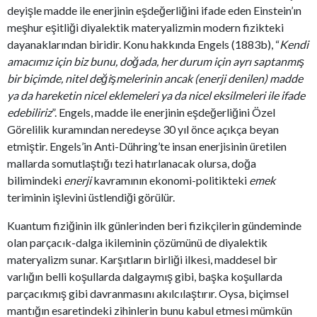
deyişle madde ile enerjinin eşdeğerliğini ifade eden Einstein’ın
meşhur eşitliği diyalektik materyalizmin modern fizikteki
dayanaklarından biridir. Konu hakkında Engels (1883b), “
Kendi
amacımız için biz bunu, doğada, her durum için ayrı saptanmış
bir biçimde, nitel değişmelerinin ancak (enerji denilen) madde
ya da hareketin nicel eklemeleri ya da nicel eksilmeleri ile ifade
edebiliriz
”. Engels, madde ile enerjinin eşdeğerliğini Özel
Görelilik kuramından neredeyse 30 yıl önce açıkça beyan
etmiştir. Engels’in Anti-Dühring’te insan enerjisinin üretilen
mallarda somutlaştığı tezi hatırlanacak olursa, doğa
bilimindeki
enerji
kavramının ekonomi-politikteki
emek
teriminin işlevini üstlendiği görülür.
Kuantum fiziğinin ilk günlerinden beri fizikçilerin gündeminde
olan parçacık-dalga ikileminin çözümünü de diyalektik
materyalizm sunar. Karşıtların birliği ilkesi, maddesel bir
varlığın belli koşullarda dalgaymış gibi, başka koşullarda
parçacıkmış gibi davranmasını akılcılaştırır. Oysa, biçimsel
mantığın esaretindeki zihinlerin bunu kabul etmesi mümkün