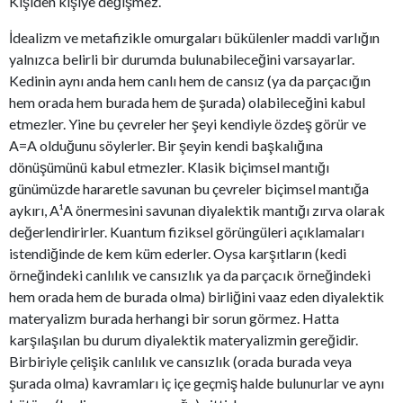
Kişiden kişiye değişmez.
İdealizm ve metafizikle omurgaları bükülenler maddi varlığın
yalnızca belirli bir durumda bulunabileceğini varsayarlar.
Kedinin aynı anda hem canlı hem de cansız (ya da parçacığın
hem orada hem burada hem de şurada) olabileceğini kabul
etmezler. Yine bu çevreler her şeyi kendiyle özdeş görür ve
A=A olduğunu söylerler. Bir şeyin kendi başkalığına
dönüşümünü kabul etmezler. Klasik biçimsel mantığı
günümüzde hararetle savunan bu çevreler biçimsel mantığa
aykırı, A¹A önermesini savunan diyalektik mantığı zırva olarak
değerlendirirler. Kuantum fiziksel görüngüleri açıklamaları
istendiğinde de kem küm ederler. Oysa karşıtların (kedi
örneğindeki canlılık ve cansızlık ya da parçacık örneğindeki
hem orada hem de burada olma) birliğini vaaz eden diyalektik
materyalizm burada herhangi bir sorun görmez. Hatta
karşılaşılan bu durum diyalektik materyalizmin gereğidir.
Birbiriyle çelişik canlılık ve cansızlık (orada burada veya
şurada olma) kavramları iç içe geçmiş halde bulunurlar ve aynı