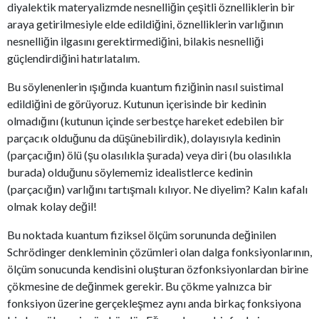
diyalektik materyalizmde nesnelliğin çeşitli öznelliklerin bir
araya getirilmesiyle elde edildiğini, öznelliklerin varlığının
nesnelliğin ilgasını gerektirmediğini, bilakis nesnelliği
güçlendirdiğini hatırlatalım.
Bu söylenenlerin ışığında kuantum fiziğinin nasıl suistimal
edildiğini de görüyoruz. Kutunun içerisinde bir kedinin
olmadığını (kutunun içinde serbestçe hareket edebilen bir
parçacık olduğunu da düşünebilirdik), dolayısıyla kedinin
(parçacığın) ölü (şu olasılıkla şurada) veya diri (bu olasılıkla
burada) olduğunu söylememiz idealistlerce kedinin
(parçacığın) varlığını tartışmalı kılıyor. Ne diyelim? Kalın kafalı
olmak kolay değil!
Bu noktada kuantum fiziksel ölçüm sorununda değinilen
Schrödinger denkleminin çözümleri olan dalga fonksiyonlarının,
ölçüm sonucunda kendisini oluşturan özfonksiyonlardan birine
çökmesine de değinmek gerekir. Bu çökme yalnızca bir
fonksiyon üzerine gerçekleşmez aynı anda birkaç fonksiyona