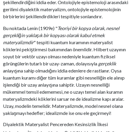
şekillendirdiğini iddia eder. Ontolojiyle epistemoloji arasındaki
gerilimi diyalektik materyalizm, ontolojiyle epistemolojinin
birbirlerini şekillendirdikleri tespitiyle sonlandırır.
Bu noktada Lenin (1909e) "
Teoriyi bir kopya olarak, nesnel
gerçekliğin yaklaşık bir kopyası olarak kabul etmek
materyalizmdir
" tespiti kuantum kuramının materyalist
köklerini pekiştirmesi bakımından önemlidir. Hilbert uzayının
soyut bir vektör uzayı olması nedeniyle kuantum fiziksel
görüngülerin tutarlı bir uzay-zaman, dolayısıyla
gerçeklik
anlayışına sahip olmadığını iddia edenlere de rastlanır. Oysa
kuantum kuramı diğer tüm kuramlar gibi nesnelliğin ele alınıp
işlendiği bir uzay anlayışına sahiptir. Uzayın nesnelliği
mükemmel temsil edememesi, ne o uzayı temel alan kuramın
materyalizmdeki köklerini sarsar ne de idealizme kapı aralar.
Uzay, modelin temelidir. Materyalizmde, model nesnel olana
yaklaşmayı hedefler; idealizmde ise onu ele geçirmeyi!
Diyalektik Materyalist Pencereden Kesinsizlik İlkesi