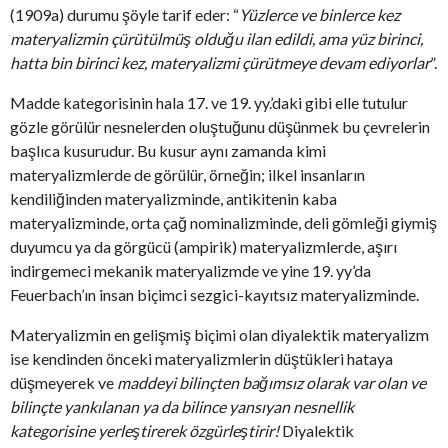
(1909a) durumu şöyle tarif eder: “
Yüzlerce ve binlerce kez
materyalizmin çürütülmüş olduğu ilan edildi, ama yüz birinci,
hatta bin birinci kez, materyalizmi çürütmeye devam ediyorlar
”.
Madde kategorisinin hala 17. ve 19. yy.’daki gibi elle tutulur
gözle görülür nesnelerden oluştuğunu düşünmek bu çevrelerin
başlıca kusurudur. Bu kusur aynı zamanda kimi
materyalizmlerde de görülür, örneğin; ilkel insanların
kendiliğinden materyalizminde, antikitenin kaba
materyalizminde, orta çağ nominalizminde, deli gömleği giymiş
duyumcu ya da görgücü (ampirik) materyalizmlerde, aşırı
indirgemeci mekanik materyalizmde ve yine 19. yy’da
Feuerbach’ın insan biçimci sezgici-kayıtsız materyalizminde.
Materyalizmin en gelişmiş biçimi olan diyalektik materyalizm
ise kendinden önceki materyalizmlerin düştükleri hataya
düşmeyerek ve
maddeyi bilinçten bağımsız olarak var olan ve
bilinçte yankılanan ya da bilince yansıyan nesnellik
kategorisine yerleştirerek özgürleştirir!
Diyalektik