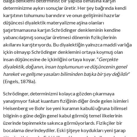
dalga denklemi determinist bir yapıda olmasına karşın
determinizme aykırı sonuçlar üretir. Her şey bağrında kendi
karşıtının tohumunu barındırır ve onun gelişimini hazırlar
düşüncesi diyalektik materyalizme aşina olanları
şaşırtmamasına karşın Schrödinger denkleminin kendine
yabancılaşmış sonuçlar üretmesi dönemin fizikçilerinin
akıllarını karıştırıyordu. Bu diyalektiğin yalnızca maddi varlığa
içkin olmayıp Schrödinger denklemini ortaya koymuş olan
insan düşüncesine de içkinliğini ortaya koyar. “
Gerçekte
diyalektik, doğanın, insan toplumunun ve düşüncenin genel
hareket ve gelişme yasaları biliminden başka bir şey değildir
”
(Engels, 1878a).
Schrödinger, determinizmi kolayca gözden çıkarmaya
yanaşmıyor fakat kuantum fiziğinin diğer önde gelen isimleri
Heisenberg ve Bohr ise yeni kuramın kabulü uğruna bilimsel
bilginin o güne değin genel kabul görmüş temel ilkelerinin
üzerinde tepinmekte sakınca görmüyorlardı. Fizikçiler bir
bocalama devrindeydiler. Eski şişeye koydukları yeni şarap