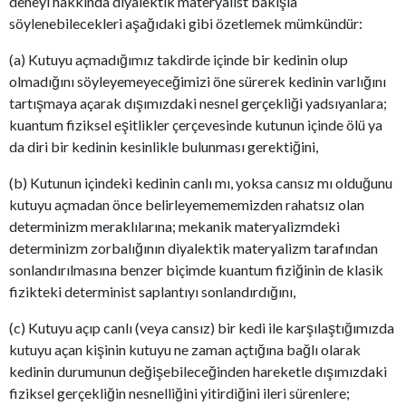
deneyi hakkında diyalektik materyalist bakışla
söylenebilecekleri aşağıdaki gibi özetlemek mümkündür:
(a) Kutuyu açmadığımız takdirde içinde bir kedinin olup
olmadığını söyleyemeyeceğimizi öne sürerek kedinin varlığını
tartışmaya açarak dışımızdaki nesnel gerçekliği yadsıyanlara;
kuantum fiziksel eşitlikler çerçevesinde kutunun içinde ölü ya
da diri bir kedinin kesinlikle bulunması gerektiğini,
(b) Kutunun içindeki kedinin canlı mı, yoksa cansız mı olduğunu
kutuyu açmadan önce belirleyemememizden rahatsız olan
determinizm meraklılarına; mekanik materyalizmdeki
determinizm zorbalığının diyalektik materyalizm tarafından
sonlandırılmasına benzer biçimde kuantum fiziğinin de klasik
fizikteki determinist saplantıyı sonlandırdığını,
(c) Kutuyu açıp canlı (veya cansız) bir kedi ile karşılaştığımızda
kutuyu açan kişinin kutuyu ne zaman açtığına bağlı olarak
kedinin durumunun değişebileceğinden hareketle dışımızdaki
fiziksel gerçekliğin nesnelliğini yitirdiğini ileri sürenlere;