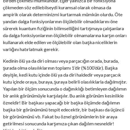
birden çökmesi mümkündür. Eğer yalnızca bir fonksiyona
çökmeden söz edilebilseydi kuramsal olarak olmasa da
ampirik olarak determinizmi kurtarmak mümkün olurdu. Öte
yandan dalga fonksiyonlarının ölçülebilir olmadıklarını öne
sürerek kuantum fiziğinin bilimselliğini tartışmaya çalışanlara
da dalga fonksiyonlarının ölçülebilir olmamalarına karşın onları
kullanarak elde edilen ve ölçülebilir olan başka niceliklerin
varlığını hatırlatmak gerekir.
Kedinin ölü ya da diri olması veya parçacığın orada, burada,
şurada olma olasılıklarının toplamı 1’dir (%100’dür). Başka
deyişle, kedi kutu içinde ölü ya da diri haldedir veya parçacık
kutu içinde oraya, buraya, şuraya belirli olasılıklarla dağılmıştır.
Yapılan bir ölçüm sonucunda o dağınıklığı betimleyen dağılımın
bir anlık görünümüyle karşılaşılır. Bu anlık görünüm kesinlikle
özneldir! Bir başkası yapacağı bir başka ölçümde dağılımın
başka bir görünümünü tespit edecektir, bir başkası da üçüncü
bir görünümünü vb. Fakat bu öznel görünümlerin bir araya
getirilmesi sonucunda karşımıza çıkan dağılım nesneldir!