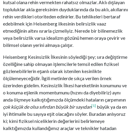
kutsal olana rehin vermekten rahatsız olmazlar. Aklı dışlayan
topluluklar akla gereksinim duyduklarında da bu aklı, akıllarını
rehin verdikleri otoriteden edinirler. Bu tehlikeleri bertaraf
edebilmek için Heisenberg ilkesinin belirsizlik vaaz
etmediğinin altını ısrarla çizmeliyiz. Nerede bir bilinemezlik
veya belirsizlik varsa idealizm gözünü hemen oraya çevirir ve
bilimsel olanın yerini almaya çalışır.
Heisenberg Kesinsizlik İlkesinin söylediği şey; sıra değiştirme
özelliğine sahip olmayan işlemcilerle temsil edilen fiziksel
gözlenebilirlerin eşanlı olarak istenilen kesinlikte
ölçülemeyeceğidir. İlgili metinlerde sıkça verilen örnek
üzerinden gidelim. Kesinsizlik İlkesi hareketlinin konumunu ve
o konuma eşlenik momentumunu (hızını da diyebiliriz) aynı
anda ölçmeye kalkıştığımızda ölçümdeki hataların çarpımının
[1]
çok küçük de olsa sıfırdan büyük
bir sayıdan
büyük ya da en
iyi ihtimalle bu sayıya eşit olacağını söyler. Buradan anlıyoruz
ki; kimi fiziksel niceliklerin değerlerini belirlemeye
kalktığımızda kullandığımız araçlar ve teknikler hatadan