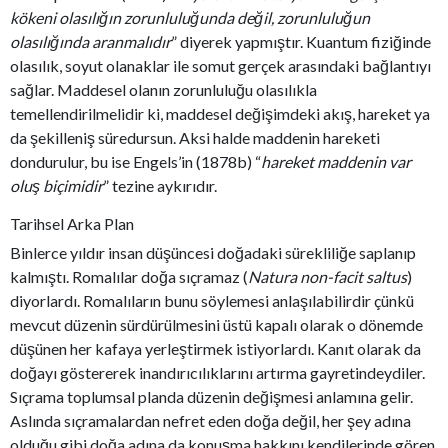
kökeni olasılığın zorunluluğunda değil, zorunluluğun
olasılığında aranmalıdır
” diyerek yapmıştır. Kuantum fiziğinde
olasılık, soyut olanaklar ile somut gerçek arasındaki bağlantıyı
sağlar. Maddesel olanın zorunluluğu olasılıkla
temellendirilmelidir ki, maddesel değişimdeki akış, hareket ya
da şekilleniş süredursun. Aksi halde maddenin hareketi
dondurulur, bu ise Engels’in (1878b) “
hareket maddenin var
oluş biçimidir
” tezine aykırıdır.
Tarihsel Arka Plan
Binlerce yıldır insan düşüncesi doğadaki sürekliliğe saplanıp
kalmıştı. Romalılar doğa sıçramaz (
Natura non-facit saltus
)
diyorlardı. Romalıların bunu söylemesi anlaşılabilirdir çünkü
mevcut düzenin sürdürülmesini üstü kapalı olarak o dönemde
düşünen her kafaya yerleştirmek istiyorlardı. Kanıt olarak da
doğayı göstererek inandırıcılıklarını artırma gayretindeydiler.
Sıçrama toplumsal planda düzenin değişmesi anlamına gelir.
Aslında sıçramalardan nefret eden doğa değil, her şey adına
olduğu gibi doğa adına da konuşma hakkını kendilerinde gören