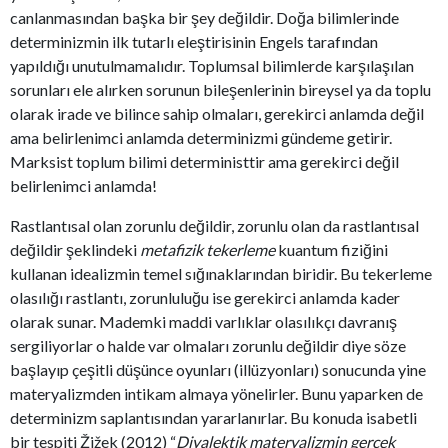
canlanmasından başka bir şey değildir. Doğa bilimlerinde
determinizmin ilk tutarlı eleştirisinin Engels tarafından
yapıldığı unutulmamalıdır. Toplumsal bilimlerde karşılaşılan
sorunları ele alırken sorunun bileşenlerinin bireysel ya da toplu
olarak irade ve bilince sahip olmaları, gerekirci anlamda değil
ama belirlenimci anlamda determinizmi gündeme getirir.
Marksist toplum bilimi deterministtir ama gerekirci değil
belirlenimci anlamda!
Rastlantısal olan zorunlu değildir, zorunlu olan da rastlantısal
değildir şeklindeki
metafizik tekerleme
kuantum fiziğini
kullanan idealizmin temel sığınaklarından biridir. Bu tekerleme
olasılığı rastlantı, zorunluluğu ise gerekirci anlamda kader
olarak sunar. Mademki maddi varlıklar olasılıkçı davranış
sergiliyorlar o halde var olmaları zorunlu değildir diye söze
başlayıp çeşitli düşünce oyunları (illüzyonları) sonucunda yine
materyalizmden intikam almaya yönelirler. Bunu yaparken de
determinizm saplantısından yararlanırlar. Bu konuda isabetli
bir tespiti Žižek (2012) “
Diyalektik materyalizmin gerçek