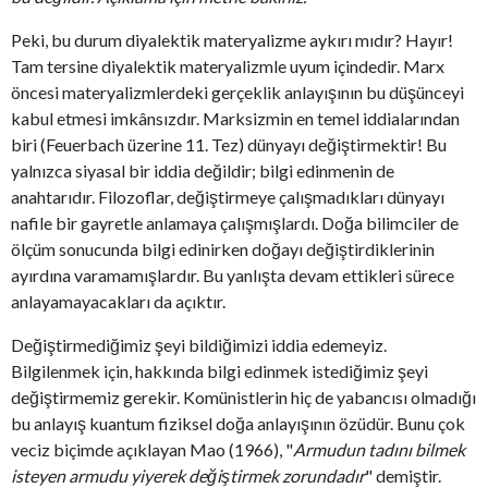
Peki, bu durum diyalektik materyalizme aykırı mıdır? Hayır!
Tam tersine diyalektik materyalizmle uyum içindedir. Marx
öncesi materyalizmlerdeki gerçeklik anlayışının bu düşünceyi
kabul etmesi imkânsızdır. Marksizmin en temel iddialarından
biri (Feuerbach üzerine 11. Tez) dünyayı değiştirmektir! Bu
yalnızca siyasal bir iddia değildir; bilgi edinmenin de
anahtarıdır. Filozoflar, değiştirmeye çalışmadıkları dünyayı
nafile bir gayretle anlamaya çalışmışlardı. Doğa bilimciler de
ölçüm sonucunda bilgi edinirken doğayı değiştirdiklerinin
ayırdına varamamışlardır. Bu yanlışta devam ettikleri sürece
anlayamayacakları da açıktır.
Değiştirmediğimiz şeyi bildiğimizi iddia edemeyiz.
Bilgilenmek için, hakkında bilgi edinmek istediğimiz şeyi
değiştirmemiz gerekir. Komünistlerin hiç de yabancısı olmadığı
bu anlayış kuantum fiziksel doğa anlayışının özüdür. Bunu çok
veciz biçimde açıklayan Mao (1966), "
Armudun tadını bilmek
isteyen armudu yiyerek değiştirmek zorundadır
" demiştir.