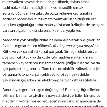
materyalizm sayesinde madde görülmek, dokunulmak,
tadılmak, koklanmak, işitilmek ve hissedilir olmak
zorunluluğundan kurtulur. Bu özgürleşmeyi kavramakta
zorlanan idealistler bütün materyalizmlerin çöktüğünü ilan
ederken, çoğunluğu kaba materyalist olan fizikçiler de tartışma
yaratan olgular hakkında sesiz kalmayı yeğlerler.
Maddenin yok olduğu iddiasına dayanak olarak öne çıkarılan
fiziksel olgulardan en bilineni ‘
çift oluşumu ve yok oluşu
’dur.
Kütle ve yük sahibi iki karşıt parçacık (örneğin elektron ve
pozitron çifti) yük ya da kütle gibi maddesel niteliklerini
tamamen kaybederek bir gama fotonu (ışığın kuantası ya da
ışık paketi) oluştururlar. Tam tersi de olabilir; yüksek enerjili
bir gama fotonu kurşun çekirdeği gibi ağır çekirdekler
yakınından geçerken bir elektron-pozitron çifti üretilebilir.
Bunu duyan gericilere gün doğmuştur! Bilim dışı öğretilerine
bilimsel bir manto giydirme gayretindeki gericiler bir çırpıda
maddenin yoktan var edilebileceğini ve var olan maddenin de
yok edilebileceğini sonucunu çıkarıverirler. Onlara göre çağdaş