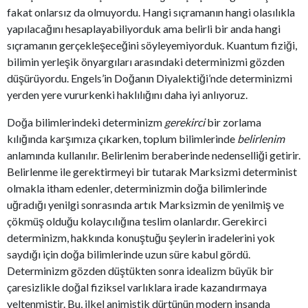
fakat onlarsız da olmuyordu. Hangi sıçramanın hangi olasılıkla
yapılacağını hesaplayabiliyorduk ama belirli bir anda hangi
sıçramanın gerçekleşeceğini söyleyemiyorduk. Kuantum fiziği,
bilimin yerleşik önyargıları arasındaki determinizmi gözden
düşürüyordu. Engels’in Doğanın Diyalektiği’nde determinizmi
yerden yere vururkenki haklılığını daha iyi anlıyoruz.
Doğa bilimlerindeki determinizm
gerekirci
bir zorlama
kılığında karşımıza çıkarken, toplum bilimlerinde
belirlenim
anlamında kullanılır. Belirlenim beraberinde nedenselliği getirir.
Belirlenme ile gerektirmeyi bir tutarak Marksizmi determinist
olmakla itham edenler, determinizmin doğa bilimlerinde
uğradığı yenilgi sonrasında artık Marksizmin de yenilmiş ve
çökmüş olduğu kolaycılığına teslim olanlardır. Gerekirci
determinizm, hakkında konuştuğu şeylerin iradelerini yok
saydığı için doğa bilimlerinde uzun süre kabul gördü.
Determinizm gözden düştükten sonra idealizm büyük bir
çaresizlikle doğal fiziksel varlıklara irade kazandırmaya
yeltenmiştir. Bu, ilkel animistik dürtünün modern insanda