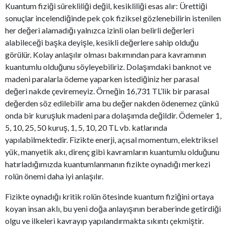
Kuantum fiziği sürekliliği değil, kesikliliği esas alır: Ürettiği
sonuçlar incelendiğinde pek çok fiziksel gözlenebilirin istenilen
her değeri alamadığı yalnızca izinli olan belirli değerleri
alabileceği başka deyişle, kesikli değerlere sahip olduğu
görülür. Kolay anlaşılır olması bakımından para kavramının
kuantumlu olduğunu söyleyebiliriz. Dolaşımdaki banknot ve
madeni paralarla ödeme yaparken istediğiniz her parasal
değeri nakde çeviremeyiz. Örneğin 16,731 TL’lik bir parasal
değerden söz edilebilir ama bu değer nakden ödenemez çünkü
onda bir kuruşluk madeni para dolaşımda değildir. Ödemeler 1,
5, 10, 25, 50 kuruş, 1, 5, 10, 20 TL vb. katlarında
yapılabilmektedir. Fizikte enerji, açısal momentum, elektriksel
yük, manyetik akı, direnç gibi kavramların kuantumlu olduğunu
hatırladığımızda kuantumlanmanın fizikte oynadığı merkezi
rolün önemi daha iyi anlaşılır.
Fizikte oynadığı kritik rolün ötesinde kuantum fiziğini ortaya
koyan insan aklı, bu yeni doğa anlayışının beraberinde getirdiği
olgu ve ilkeleri kavrayıp yapılandırmakta sıkıntı çekmiştir.