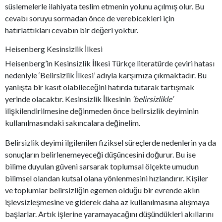
süslemelerle ilahiyata teslim etmenin yolunu açılmış olur. Bu
cevabı soruyu sormadan önce de verebicekleri için
hatırlattıkları cevabın bir değeri yoktur.
Heisenberg Kesinsizlik İlkesi
Heisenberg’in Kesinsizlik İlkesi Türkçe literatürde çeviri hatası
nedeniyle ‘Belirsizlik İlkesi’ adıyla karşımıza çıkmaktadır. Bu
yanlışta bir kasıt olabileceğini hatırda tutarak tartışmak
yerinde olacaktır. Kesinsizlik İlkesinin
‘belirsizlikle’
ilişkilendirilmesine değinmeden önce belirsizlik deyiminin
kullanılmasındaki sakıncalara değinelim.
Belirsizlik deyimi ilgilenilen fiziksel süreçlerde nedenlerin ya da
sonuçların belirlenemeyeceği düşüncesini doğurur. Bu ise
bilime duyulan güveni sarsarak toplumsal ölçekte umudun
bilimsel olandan kutsal olana yönlenmesini hızlandırır. Kişiler
ve toplumlar belirsizliğin egemen olduğu bir evrende aklın
işlevsizleşmesine ve giderek daha az kullanılmasına alışmaya
başlarlar. Artık işlerine yaramayacağını düşündükleri akıllarını