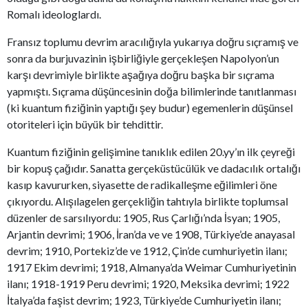
Romalı ideologlardı.
Fransız toplumu devrim aracılığıyla yukarıya doğru sıçramış ve
sonra da burjuvazinin işbirliğiyle gerçekleşen Napolyon’un
karşı devrimiyle birlikte aşağıya doğru başka bir sıçrama
yapmıştı. Sıçrama düşüncesinin doğa bilimlerinde tanıtlanması
(ki kuantum fiziğinin yaptığı şey budur) egemenlerin düşünsel
otoriteleri için büyük bir tehdittir.
Kuantum fiziğinin gelişimine tanıklık edilen 20.yy’ın ilk çeyreği
bir kopuş çağıdır. Sanatta gerçeküstücülük ve dadacılık ortalığı
kasıp kavururken, siyasette de radikalleşme eğilimleri öne
çıkıyordu. Alışılagelen gerçekliğin tahtıyla birlikte toplumsal
düzenler de sarsılıyordu: 1905, Rus Çarlığı’nda İsyan; 1905,
Arjantin devrimi; 1906, İran’da ve ve 1908, Türkiye’de anayasal
devrim; 1910, Portekiz’de ve 1912, Çin’de cumhuriyetin ilanı;
1917 Ekim devrimi; 1918, Almanya’da Weimar Cumhuriyetinin
ilanı; 1918-1919 Peru devrimi; 1920, Meksika devrimi; 1922
İtalya’da faşist devrim; 1923, Türkiye’de Cumhuriyetin ilanı;