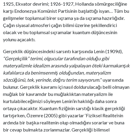
1925, Ekvator devrimi; 1926-1927, Hollanda sömürgeciliğine
karşı Endonezya Komünist Partisinin başlattığı isyan… Tüm bu
gelişmeler toplumsal birer sıçrama ya da sıçrama hazırlığıdır.
Çağın siyasal atmosferi çağın bilimi üzerine şekillendirici
olacak ve bu toplumsal sıçramalar kuantum düşüncesinin
yolunu açacaktı.
Gerçeklik düşüncesindeki sarsıntı karşısında Lenin (1909d),
“Gerçekçilik” terimi, olgucular tarafından olduğu gibi
materyalizmle idealizm arasında yalpalayan öteki karmakarışık
kafalılarca da benimsenmiş olduğundan, materyalizm
sözcüğünü, tek, yerinde, doğru terim sayıyorum.
” uyarısında
bulunur. Gerçeklik kavramı içi nasıl doldurulacağı belli olmayan
muğlak bir kavramdır bu muğlaklıktan materyalizm ile
kurtulabileceğimizi söyleyen Lenin’in haklılığı daha sonra
ortaya çıkacaktır. Kuantum fiziğinin sarstığı klasik gerçekliği
tartışırken, Özemre (2005) gibi yazarlar ‘Fiziksel Realite’nin
ardında bir başka realitenin olup olmadığını sorarlar ve buna
bir cevap bulmakta zorlanmazlar. Gerçekliği bilimsel