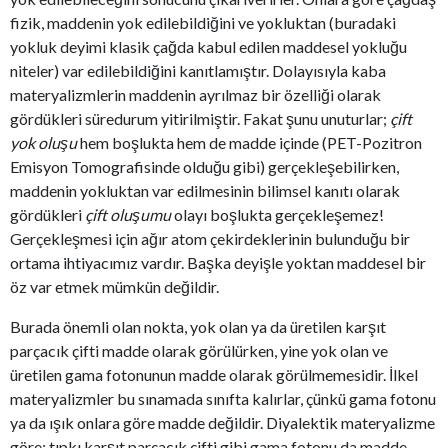
fizik, maddenin yok edilebildiğini ve yokluktan (buradaki
yokluk deyimi klasik çağda kabul edilen maddesel yokluğu
niteler) var edilebildiğini kanıtlamıştır. Dolayısıyla kaba
materyalizmlerin maddenin ayrılmaz bir özelliği olarak
gördükleri süredurum yitirilmiştir. Fakat şunu unuturlar;
çift
yok oluşu
hem boşlukta hem de madde içinde (PET-Pozitron
Emisyon Tomografisinde olduğu gibi) gerçekleşebilirken,
maddenin yokluktan var edilmesinin bilimsel kanıtı olarak
gördükleri
çift oluşumu
olayı boşlukta gerçekleşemez!
Gerçekleşmesi için ağır atom çekirdeklerinin bulunduğu bir
ortama ihtiyacımız vardır. Başka deyişle yoktan maddesel bir
öz var etmek mümkün değildir.
Burada önemli olan nokta, yok olan ya da üretilen karşıt
parçacık çifti madde olarak görülürken, yine yok olan ve
üretilen gama fotonunun madde olarak görülmemesidir. İlkel
materyalizmler bu sınamada sınıfta kalırlar, çünkü gama fotonu
ya da ışık onlara göre madde değildir. Diyalektik materyalizme
göre; tıpkı karşıt parçacık çifti gibi gama fotonu da madde