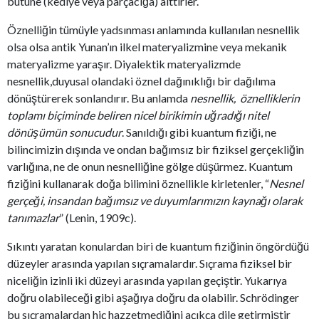
bütüne (kediye veya parçacığa) aittirler.
Öznelliğin tümüyle yadsınması anlamında kullanılan nesnellik
olsa olsa antik Yunan’ın ilkel materyalizmine veya mekanik
materyalizme yaraşır. Diyalektik materyalizmde
nesnellik,duyusal olandaki öznel dağınıklığı bir dağılıma
dönüştürerek sonlandırır. Bu anlamda
nesnellik, öznelliklerin
toplamı biçiminde beliren nicel birikimin uğradığı nitel
dönüşümün sonucudur
. Sanıldığı gibi kuantum fiziği, ne
bilincimizin dışında ve ondan bağımsız bir fiziksel gerçekliğin
varlığına, ne de onun nesnelliğine gölge düşürmez. Kuantum
fiziğini kullanarak doğa bilimini öznellikle kirletenler, “
Nesnel
gerçeği, insandan bağımsız ve duyumlarımızın kaynağı olarak
tanımazlar
” (Lenin, 1909c).
Sıkıntı yaratan konulardan biri de kuantum fiziğinin öngördüğü
düzeyler arasında yapılan sıçramalardır. Sıçrama fiziksel bir
niceliğin izinli iki düzeyi arasında yapılan geçiştir. Yukarıya
doğru olabileceği gibi aşağıya doğru da olabilir. Schrödinger
bu sıçramalardan hiç hazzetmediğini açıkça dile getirmiştir