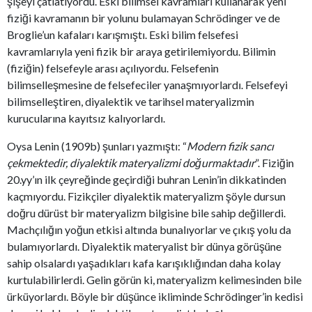
şişeyi çatlatıyordu. Eski bilimsel kavramları kullanarak yeni
fiziği kavramanın bir yolunu bulamayan Schrödinger ve de
Broglie’un kafaları karışmıştı. Eski bilim felsefesi
kavramlarıyla yeni fizik bir araya getirilemiyordu. Bilimin
(fiziğin) felsefeyle arası açılıyordu. Felsefenin
bilimselleşmesine de felsefeciler yanaşmıyorlardı. Felsefeyi
bilimselleştiren, diyalektik ve tarihsel materyalizmin
kurucularına kayıtsız kalıyorlardı.
Oysa Lenin (1909b) şunları yazmıştı: “
Modern fizik sancı
çekmektedir, diyalektik materyalizmi doğurmaktadır
”. Fiziğin
20.yy’ın ilk çeyreğinde geçirdiği buhran Lenin’in dikkatinden
kaçmıyordu. Fizikçiler diyalektik materyalizm şöyle dursun
doğru dürüst bir materyalizm bilgisine bile sahip değillerdi.
Machçılığın yoğun etkisi altında bunalıyorlar ve çıkış yolu da
bulamıyorlardı. Diyalektik materyalist bir dünya görüşüne
sahip olsalardı yaşadıkları kafa karışıklığından daha kolay
kurtulabilirlerdi. Gelin görün ki, materyalizm kelimesinden bile
ürküyorlardı. Böyle bir düşünce ikliminde Schrödinger’in kedisi