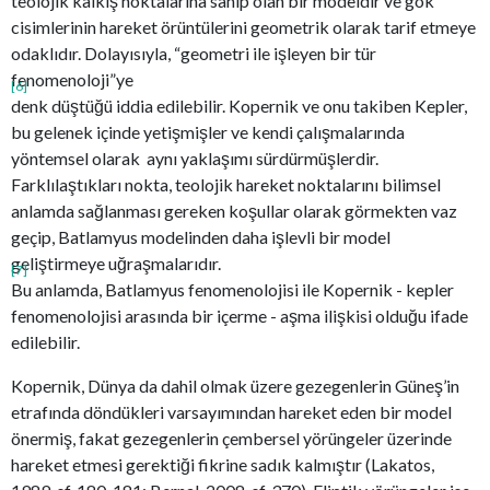
teolojik kalkış noktalarına sahip olan bir modeldir ve gök
cisimlerinin hareket örüntülerini geometrik olarak tarif etmeye
odaklıdır. Dolayısıyla, “geometri ile işleyen bir tür
fenomenoloji”ye
[6]
denk düştüğü iddia edilebilir. Kopernik ve onu takiben Kepler,
bu gelenek içinde yetişmişler ve kendi çalışmalarında
yöntemsel olarak aynı yaklaşımı sürdürmüşlerdir.
Farklılaştıkları nokta, teolojik hareket noktalarını bilimsel
anlamda sağlanması gereken koşullar olarak görmekten vaz
geçip, Batlamyus modelinden daha işlevli bir model
geliştirmeye uğraşmalarıdır.
[7]
Bu anlamda, Batlamyus fenomenolojisi ile Kopernik - kepler
fenomenolojisi arasında bir içerme - aşma ilişkisi olduğu ifade
edilebilir.
Kopernik, Dünya da dahil olmak üzere gezegenlerin Güneş’in
etrafında döndükleri varsayımından hareket eden bir model
önermiş, fakat gezegenlerin çembersel yörüngeler üzerinde
hareket etmesi gerektiği fikrine sadık kalmıştır (Lakatos,