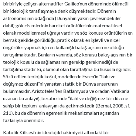
birbiriyle çelişen alternatifler Galileo’nun döneminde ölümcül
bir ideolojik taraflaşmaya denk düşmektedir. Dönemin
astronomisinin odağında (Dünya’nın yakın çevresindekiler
dahil) gök cisimlerinin hareket örüntülerinin matematiksel
olarak modellenmesi uğraşı vardır ve söz konusu örüntülerin en
berrak şekilde görüldüğü, pratik olarak en işlevli ve nicel
öngörüler yapmak için en kullanışlı bakış açısının ne olduğu
tartışılmaktadır. Bunların yanında, söz konusu bakış açısının bir
teolojik koşulu da sağlamasının gerekip gerekmediği de
tartışılmaktadır ki, ölümcül olan taraflaşma bu hususla ilgilidir.
Sözü edilen teolojik koşul, modellerde Evren’in “ilahi ve
değişmez düzeni”ni yansıtan statik bir Dünya unsurunun
bulunmasıdır. Aristoteles’ten Batlamyus’a ve oradan Vatikan’a
uzanan bu anlayış, beraberinde “ilahi ve değişmez bir düzene
sahip bir toplum” anlayışını da getirmektedir (Bernal, 2008, sf.
211), bu da dönemin egemenlik mekanizmaları açısından
fazlasıyla önemlidir.
Katolik Kilisesi’nin ideolojik hakimiyeti altındaki bir