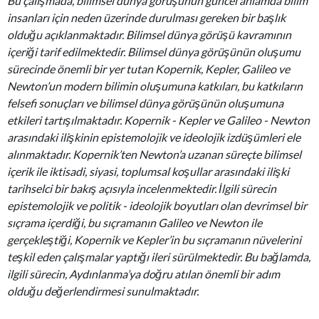
Bu çalışmada, bilimsel dünya görüşünün güncel anlamda bilim
insanları için neden üzerinde durulması gereken bir başlık
olduğu açıklanmaktadır. Bilimsel dünya görüşü kavramının
içeriği tarif edilmektedir. Bilimsel dünya görüşünün oluşumu
sürecinde önemli bir yer tutan Kopernik, Kepler, Galileo ve
Newton’un modern bilimin oluşumuna katkıları, bu katkıların
felsefi sonuçları ve bilimsel dünya görüşünün oluşumuna
etkileri tartışılmaktadır. Kopernik - Kepler ve Galileo - Newton
arasındaki ilişkinin epistemolojik ve ideolojik izdüşümleri ele
alınmaktadır. Kopernik’ten Newton’a uzanan süreçte bilimsel
içerik ile iktisadi, siyasi, toplumsal koşullar arasındaki ilişki
tarihselci bir bakış açısıyla incelenmektedir. İlgili sürecin
epistemolojik ve politik - ideolojik boyutları olan devrimsel bir
sıçrama içerdiği, bu sıçramanın Galileo ve Newton ile
gerçekleştiği, Kopernik ve Kepler’in bu sıçramanın nüvelerini
teşkil eden çalışmalar yaptığı ileri sürülmektedir. Bu bağlamda,
ilgili sürecin, Aydınlanma’ya doğru atılan önemli bir adım
olduğu değerlendirmesi sunulmaktadır.