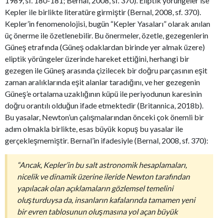
1989, sf. 180-181; Bernal, 2008, sf. 370). Eliptik yörüngeler ise
Kepler ile birlikte literatüre girmiştir (Bernal, 2008, sf. 370).
Kepler’in fenomenolojisi, bugün “Kepler Yasaları” olarak anılan
üç önerme ile özetlenebilir. Bu önermeler, özetle, gezegenlerin
Güneş etrafında (Güneş odaklardan birinde yer almak üzere)
eliptik yörüngeler üzerinde hareket ettiğini, herhangi bir
gezegen ile Güneş arasında çizilecek bir doğru parçasının eşit
zaman aralıklarında eşit alanlar taradığını, ve her gezegenin
Güneş’e ortalama uzaklığının küpü ile periyodunun karesinin
doğru orantılı olduğun ifade etmektedir (Britannica, 2018b).
Bu yasalar, Newton’un çalışmalarından önceki çok önemli bir
adım olmakla birlikte, esas büyük kopuş bu yasalar ile
gerçekleşmemiştir. Bernal’in ifadesiyle (Bernal, 2008, sf. 370):
“Ancak, Kepler’in bu salt astronomik hesaplamaları,
nicelik ve dinamik üzerine ileride Newton tarafından
yapılacak olan açıklamaların gözlemsel temelini
oluşturduysa da, insanların kafalarında tamamen yeni
bir evren tablosunun oluşmasına yol açan büyük