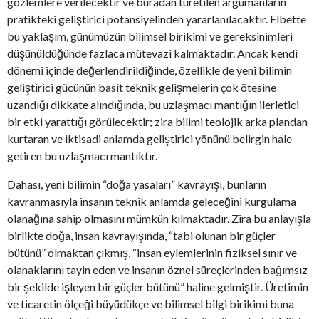
gözlemlere verilecektir ve buradan türetilen argümanların
pratikteki geliştirici potansiyelinden yararlanılacaktır. Elbette
bu yaklaşım, günümüzün bilimsel birikimi ve gereksinimleri
düşünüldüğünde fazlaca mütevazi kalmaktadır. Ancak kendi
dönemi içinde değerlendirildiğinde, özellikle de yeni bilimin
geliştirici gücünün basit teknik gelişmelerin çok ötesine
uzandığı dikkate alındığında, bu uzlaşmacı mantığın ilerletici
bir etki yarattığı görülecektir; zira bilimi teolojik arka plandan
kurtaran ve iktisadi anlamda geliştirici yönünü belirgin hale
getiren bu uzlaşmacı mantıktır.
Dahası, yeni bilimin “doğa yasaları” kavrayışı, bunların
kavranmasıyla insanın teknik anlamda geleceğini kurgulama
olanağına sahip olmasını mümkün kılmaktadır. Zira bu anlayışla
birlikte doğa, insan kavrayışında, “tabi olunan bir güçler
bütünü” olmaktan çıkmış, “insan eylemlerinin fiziksel sınır ve
olanaklarını tayin eden ve insanın öznel süreçlerinden bağımsız
bir şekilde işleyen bir güçler bütünü” haline gelmiştir. Üretimin
ve ticaretin ölçeği büyüdükçe ve bilimsel bilgi birikimi buna