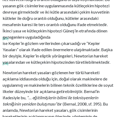
yasanın gök cisimlerine uygulanmasında kütleçekim hipotezi
devreye girmektedir ve iki kütle arasındaki çekim kuvvetinin
kütleler ile doğru orantılı olduğunu, kütleler arasındaki
mesafenin karesi ile ters orantılı olduğunu ifade etmektedir.
İkinci yasa ve kütleçekim hipotezi Güneş’in etrafında dönen
gezegenlere uyguladığında
[13]
ise Kepler’in gözlem verilerinden çıkarsadığı ve “Kepler
Yasaları” olarak ifade edilen önermelere ulaşılmaktadır. Başka
bir deyişle, Kepler’in eliptik yörüngeleri, Newton’un hareket
yasalarından ve kütleçekim hipotezinden türetilebilmektedir.
[14]
Newton’un hareket yasaları gözlenen her türlü hareketi
açıklama iddiasında olduğu için, doğal olarak makinelere de
uygulanmış ve makinelerin bilinen teknik özelliklerine de soyut
ilkeler düzeyinde bir açıklama getirebilmiştir. Bernal’in
ifadesiyle bu,
“… eğitilmişlerin bilimi ile teknisyenlerin
tekniğinin yeniden buluşması”
dır (Bernal, 2008, sf. 395). Bu
anlamda, Newton’un hareket yasaları, gök cisimlerinin
hareketlerinin açıklanmasının ötesinde, yönteminin de