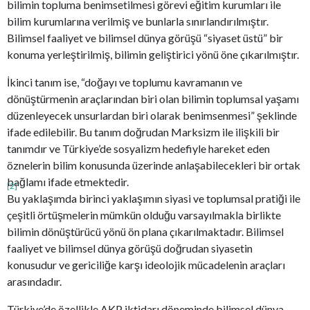
bilimin topluma benimsetilmesi görevi eğitim kurumları ile
bilim kurumlarına verilmiş ve bunlarla sınırlandırılmıştır.
Bilimsel faaliyet ve bilimsel dünya görüşü “siyaset üstü” bir
konuma yerleştirilmiş, bilimin geliştirici yönü öne çıkarılmıştır.
İkinci tanım ise, “doğayı ve toplumu kavramanın ve
dönüştürmenin araçlarından biri olan bilimin toplumsal yaşamı
düzenleyecek unsurlardan biri olarak benimsenmesi” şeklinde
ifade edilebilir. Bu tanım doğrudan Marksizm ile ilişkili bir
tanımdır ve Türkiye’de sosyalizm hedefiyle hareket eden
öznelerin bilim konusunda üzerinde anlaşabilecekleri bir ortak
bağlamı ifade etmektedir.
[2]
Bu yaklaşımda birinci yaklaşımın siyasi ve toplumsal pratiği ile
çeşitli örtüşmelerin mümkün olduğu varsayılmakla birlikte
bilimin dönüştürücü yönü ön plana çıkarılmaktadır. Bilimsel
faaliyet ve bilimsel dünya görüşü doğrudan siyasetin
konusudur ve gericiliğe karşı ideolojik mücadelenin araçları
arasındadır.
Türkiye’de özellikle AKP iktidarı döneminde bilimsel dünya