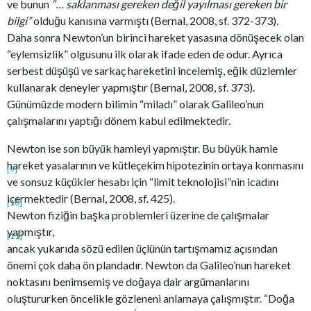
ve bunun
“… saklanması gereken değil yayılması gereken bir
bilgi”
olduğu kanısına varmıştı (Bernal, 2008, sf. 372-373).
Daha sonra Newton’un birinci hareket yasasına dönüşecek olan
“eylemsizlik” olgusunu ilk olarak ifade eden de odur. Ayrıca
serbest düşüşü ve sarkaç hareketini incelemiş, eğik düzlemler
kullanarak deneyler yapmıştır (Bernal, 2008, sf. 373).
Günümüzde modern bilimin “miladı” olarak Galileo’nun
çalışmalarını yaptığı dönem kabul edilmektedir.
Newton ise son büyük hamleyi yapmıştır. Bu büyük hamle
hareket yasalarının ve kütleçekim hipotezinin ortaya konmasını
[9]
ve sonsuz küçükler hesabı için “limit teknolojisi”nin icadını
içermektedir (Bernal, 2008, sf. 425).
[10]
Newton fiziğin başka problemleri üzerine de çalışmalar
yapmıştır,
[11]
ancak yukarıda sözü edilen üçlünün tartışmamız açısından
önemi çok daha ön plandadır. Newton da Galileo’nun hareket
noktasını benimsemiş ve doğaya dair argümanlarını
oluştururken öncelikle gözleneni anlamaya çalışmıştır. “Doğa