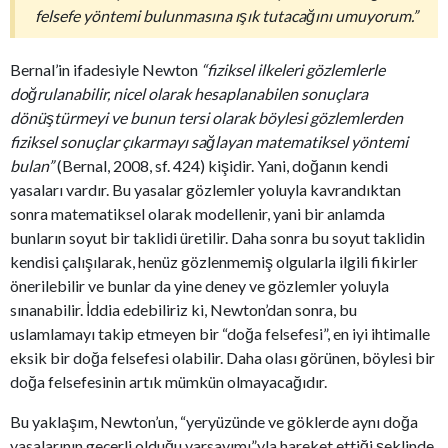
felsefe yöntemi bulunmasına ışık tutacağını umuyorum.”
Bernal’in ifadesiyle Newton
“fiziksel ilkeleri gözlemlerle
doğrulanabilir, nicel olarak hesaplanabilen sonuçlara
dönüştürmeyi ve bunun tersi olarak böylesi gözlemlerden
fiziksel sonuçlar çıkarmayı sağlayan matematiksel yöntemi
bulan”
(Bernal, 2008, sf. 424) kişidir. Yani, doğanın kendi
yasaları vardır. Bu yasalar gözlemler yoluyla kavrandıktan
sonra matematiksel olarak modellenir, yani bir anlamda
bunların soyut bir taklidi üretilir. Daha sonra bu soyut taklidin
kendisi çalışılarak, henüz gözlenmemiş olgularla ilgili fikirler
önerilebilir ve bunlar da yine deney ve gözlemler yoluyla
sınanabilir. İddia edebiliriz ki, Newton’dan sonra, bu
uslamlamayı takip etmeyen bir “doğa felsefesi”, en iyi ihtimalle
eksik bir doğa felsefesi olabilir. Daha olası görünen, böylesi bir
doğa felsefesinin artık mümkün olmayacağıdır.
Bu yaklaşım, Newton’un, “yeryüzünde ve göklerde aynı doğa
yasalarının geçerli olduğu varsayımı”yla hareket ettiği şeklinde