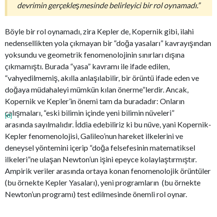
devrimin gerçekleşmesinde belirleyici bir rol oynamadı.”
Böyle bir rol oynamadı, zira Kepler de, Kopernik gibi, ilahi
nedensellikten yola çıkmayan bir “doğa yasaları” kavrayışından
yoksundu ve geometrik fenomenolojinin sınırları dışına
çıkmamıştı. Burada “yasa” kavramı ile ifade edilen,
“vahyedilmemiş, akılla anlaşılabilir, bir örüntü ifade eden ve
doğaya müdahaleyi mümkün kılan önerme”lerdir. Ancak,
Kopernik ve Kepler’in önemi tam da buradadır: Onların
çalışmaları, “eski bilimin içinde yeni bilimin nüveleri”
[8]
arasında sayılmalıdır. İddia edebiliriz ki bu nüve, yani Kopernik-
Kepler fenomenolojisi, Galileo’nun hareket ilkelerini ve
deneysel yöntemini içerip “doğa felsefesinin matematiksel
ilkeleri”ne ulaşan Newton’un işini epeyce kolaylaştırmıştır.
Ampirik veriler arasında ortaya konan fenomenolojik örüntüler
(bu örnekte Kepler Yasaları), yeni programların (bu örnekte
Newton’un programı) test edilmesinde önemli rol oynar.