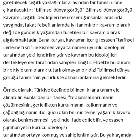
girebilecek çeşitli yaklaşımlar arasından bir tanesini öne
çıkarılacaktır: “bilimsel dünya görüşü”. Bilimsel dünya görüşü
kavramı, çeşitli ideolojileri benimsemiş insanlar arasında
yaygındır, fakat felsefi anlamda iyi tanımlı bir kavram olarak
değil de gündelik yaşamdan türetilen bir kavram olarak
algılanmaktadır. Buna karşın, kavramın içeriği esasen “tarihsel
ilerleme fikri” ile kısmen veya tamamen uyumlu ideolojiler
tarafından şekillendirilmiştir ve kavram bu ideolojileri
destekleyenler tarafından sahiplenilmiştir. Elbette bu durum,
birbiriyle tam olarak tutarlı olmayan bir dizi “bilimsel dünya
görüşü tanımı”nın yürürlükte olması anlamına gelmektedir.
Örnek olarak, Türkiye özelinde bilinen iki ana tanım ele
alınabilir. Bunlardan bir tanesi, “toplumsal sorunların
çözülmesinin, gericilikten kurtulmanın, kalkınmanın ve
çağdaşlaşmanın itici gücü olan bilimin temel yaşam kılavuzu
olarak benimsenmesi” şeklinde ifade edilebilir, ve esasen
cumhuriyetin kurucu ideolojisi
[1]
tarafından ortaya konmuş ve sahiplenilmiştir. Bu yaklaşımda