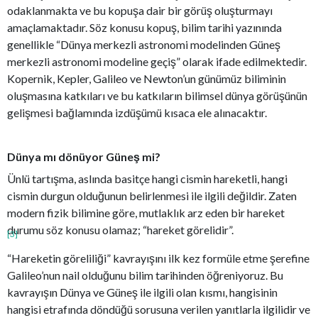
odaklanmakta ve bu kopuşa dair bir görüş oluşturmayı
amaçlamaktadır. Söz konusu kopuş, bilim tarihi yazınında
genellikle “Dünya merkezli astronomi modelinden Güneş
merkezli astronomi modeline geçiş” olarak ifade edilmektedir.
Kopernik, Kepler, Galileo ve Newton’un günümüz biliminin
oluşmasına katkıları ve bu katkıların bilimsel dünya görüşünün
gelişmesi bağlamında izdüşümü kısaca ele alınacaktır.
Dünya mı dönüyor Güneş mi?
Ünlü tartışma, aslında basitçe hangi cismin hareketli, hangi
cismin durgun olduğunun belirlenmesi ile ilgili değildir. Zaten
modern fizik bilimine göre, mutlaklık arz eden bir hareket
durumu söz konusu olamaz; “hareket görelidir”.
[3]
“Hareketin göreliliği” kavrayışını ilk kez formüle etme şerefine
Galileo’nun nail olduğunu bilim tarihinden öğreniyoruz. Bu
kavrayışın Dünya ve Güneş ile ilgili olan kısmı, hangisinin
hangisi etrafında döndüğü sorusuna verilen yanıtlarla ilgilidir ve