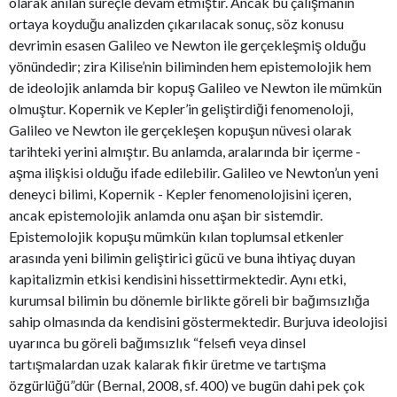
olarak anılan süreçle devam etmiştir. Ancak bu çalışmanın
ortaya koyduğu analizden çıkarılacak sonuç, söz konusu
devrimin esasen Galileo ve Newton ile gerçekleşmiş olduğu
yönündedir; zira Kilise’nin biliminden hem epistemolojik hem
de ideolojik anlamda bir kopuş Galileo ve Newton ile mümkün
olmuştur. Kopernik ve Kepler’in geliştirdiği fenomenoloji,
Galileo ve Newton ile gerçekleşen kopuşun nüvesi olarak
tarihteki yerini almıştır. Bu anlamda, aralarında bir içerme -
aşma ilişkisi olduğu ifade edilebilir. Galileo ve Newton’un yeni
deneyci bilimi, Kopernik - Kepler fenomenolojisini içeren,
ancak epistemolojik anlamda onu aşan bir sistemdir.
Epistemolojik kopuşu mümkün kılan toplumsal etkenler
arasında yeni bilimin geliştirici gücü ve buna ihtiyaç duyan
kapitalizmin etkisi kendisini hissettirmektedir. Aynı etki,
kurumsal bilimin bu dönemle birlikte göreli bir bağımsızlığa
sahip olmasında da kendisini göstermektedir. Burjuva ideolojisi
uyarınca bu göreli bağımsızlık “felsefi veya dinsel
tartışmalardan uzak kalarak fikir üretme ve tartışma
özgürlüğü”dür (Bernal, 2008, sf. 400) ve bugün dahi pek çok