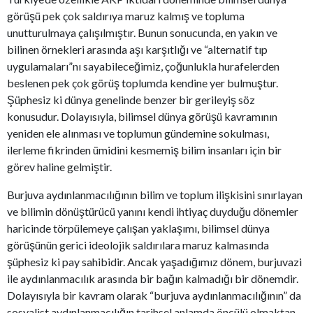
görüşü pek çok saldırıya maruz kalmış ve topluma
unutturulmaya çalışılmıştır. Bunun sonucunda, en yakın ve
bilinen örnekleri arasında aşı karşıtlığı ve “alternatif tıp
uygulamaları”nı sayabileceğimiz, çoğunlukla hurafelerden
beslenen pek çok görüş toplumda kendine yer bulmuştur.
Şüphesiz ki dünya genelinde benzer bir gerileyiş söz
konusudur. Dolayısıyla, bilimsel dünya görüşü kavramının
yeniden ele alınması ve toplumun gündemine sokulması,
ilerleme fikrinden ümidini kesmemiş bilim insanları için bir
görev haline gelmiştir.
Burjuva aydınlanmacılığının bilim ve toplum ilişkisini sınırlayan
ve bilimin dönüştürücü yanını kendi ihtiyaç duyduğu dönemler
haricinde törpülemeye çalışan yaklaşımı, bilimsel dünya
görüşünün gerici ideolojik saldırılara maruz kalmasında
şüphesiz ki pay sahibidir. Ancak yaşadığımız dönem, burjuvazi
ile aydınlanmacılık arasında bir bağın kalmadığı bir dönemdir.
Dolayısıyla bir kavram olarak “burjuva aydınlanmacılığının” da
sosyalist aydınlanmacılığın tarihsel anlamda öncülü olmaktan