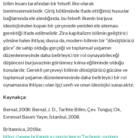
bilim insanı tarafından bir felsefi ilke olarak
benimsenmektedir. Giriş bölümünde ifade ettiğimiz hususlar
bağlamında ele alındığında, bu felsefi ilkenin burjuva
ideolojisinden kopan bir çerçevede yeniden ele alınması
gerektiği ifade edilmelidir. Zira kapitalizm bilimin geliştirici
yönüne halen ihtiyaç duysa da, modern bilimin bir “dönüştürücü
güce” de sahip olduğu gerçeği ve toplumsal yaşamın
düzenlenmesinde daha belirleyici bir rol oynayabileceği
düşüncesi burjuvazinin görünmez kılma eğiliminde olduğu
konulardır. Gerekli çerçeveyi bilimin dönüştürücü gücüne ve
toplumsal yaşamın düzenlenmesinde daha belirleyici bir rol
oynamasına ihtiyacı olan işçi sınıfı ve onun ideolojisi sunacaktır.
Kaynakça:
Bernal, 2008: Bernal, J. D., Tarihte Bilim, Çev. Tonguç Ok,
Evrensel Basım Yayın, İstanbul, 2008.
Britannica, 2018a:
https://www.britannica.com/science/Tychonic-system