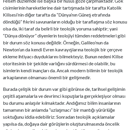
Felsefi düzlemde ise başka bir husus göze çarpmaktadır. Gök
cisimlerinin hareketlerine dair tartışmada bir tarafta Katolik
Kilisesi’nin diğer tarafta da “Dünya’nın Güneş etrafında
döndüğü” fikrini savunanların olduğu bir taraflaşma söz konusu
olsa da, iki taraf da belirli bir teolojik yoruma sahiptir; yani
“Dünya dönüyor” diyenlerin teolojiyi tümden reddetmeleri gibi
bir durum söz konusu değildir. Örneğin, Galileo’nun da
Newton’un da kendi Evren kavrayışlarına teolojik bir çerçeve
ekleme ihtiyacı duyduklarını bilmekteyiz. Bunun nedeni Kilise
otoritesinin bir şekilde varlığını sürdürmesi de olabilir, bu
isimlerin kendi inançları da. Ancak modern bilimin bir teolojik
arkaplanının olmaması önemli bir gelişmedir.
Burada çelişik bir durum var gibi görünse de, tarihsel gelişimin
çeşitli aşamalarla ve devrimci kopuşlarla gerçekleşiyor olması
bu durumu anlaşılır kılmaktadır. Andığımız bilim insanlarının
tamamının bir anlamda “uzlaşmacı” bir mantığı yürürlüğe
soktuğunu iddia edebiliriz: Sonradan teolojik açıklamalar
yapılsa da, doğaya dair görüşlerin oluşturulmasında öncelik