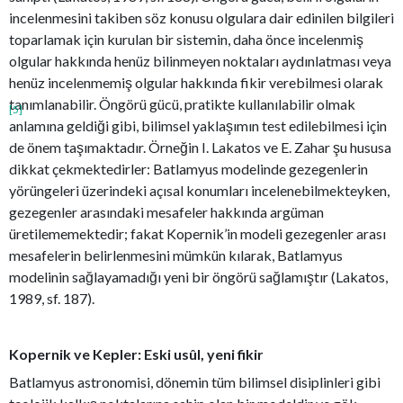
incelenmesini takiben söz konusu olgulara dair edinilen bilgileri
toparlamak için kurulan bir sistemin, daha önce incelenmiş
olgular hakkında henüz bilinmeyen noktaları aydınlatması veya
henüz incelenmemiş olgular hakkında fikir verebilmesi olarak
tanımlanabilir. Öngörü gücü, pratikte kullanılabilir olmak
[5]
anlamına geldiği gibi, bilimsel yaklaşımın test edilebilmesi için
de önem taşımaktadır. Örneğin I. Lakatos ve E. Zahar şu hususa
dikkat çekmektedirler: Batlamyus modelinde gezegenlerin
yörüngeleri üzerindeki açısal konumları incelenebilmekteyken,
gezegenler arasındaki mesafeler hakkında argüman
üretilememektedir; fakat Kopernik’in modeli gezegenler arası
mesafelerin belirlenmesini mümkün kılarak, Batlamyus
modelinin sağlayamadığı yeni bir öngörü sağlamıştır (Lakatos,
1989, sf. 187).
Kopernik ve Kepler: Eski usûl, yeni fikir
Batlamyus astronomisi, dönemin tüm bilimsel disiplinleri gibi