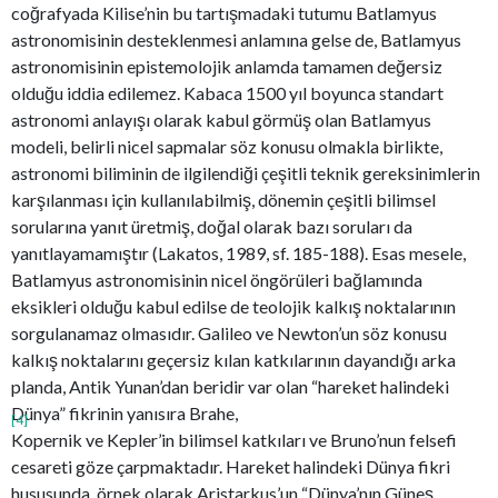
coğrafyada Kilise’nin bu tartışmadaki tutumu Batlamyus
astronomisinin desteklenmesi anlamına gelse de, Batlamyus
astronomisinin epistemolojik anlamda tamamen değersiz
olduğu iddia edilemez. Kabaca 1500 yıl boyunca standart
astronomi anlayışı olarak kabul görmüş olan Batlamyus
modeli, belirli nicel sapmalar söz konusu olmakla birlikte,
astronomi biliminin de ilgilendiği çeşitli teknik gereksinimlerin
karşılanması için kullanılabilmiş, dönemin çeşitli bilimsel
sorularına yanıt üretmiş, doğal olarak bazı soruları da
yanıtlayamamıştır (Lakatos, 1989, sf. 185-188). Esas mesele,
Batlamyus astronomisinin nicel öngörüleri bağlamında
eksikleri olduğu kabul edilse de teolojik kalkış noktalarının
sorgulanamaz olmasıdır. Galileo ve Newton’un söz konusu
kalkış noktalarını geçersiz kılan katkılarının dayandığı arka
planda, Antik Yunan’dan beridir var olan “hareket halindeki
Dünya” fikrinin yanısıra Brahe,
[4]
Kopernik ve Kepler’in bilimsel katkıları ve Bruno’nun felsefi
cesareti göze çarpmaktadır. Hareket halindeki Dünya fikri
hususunda, örnek olarak Aristarkus’un “Dünya’nın Güneş