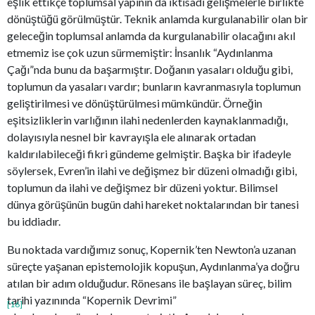
eşlik ettikçe toplumsal yapının da iktisadi gelişmelerle birlikte
dönüştüğü görülmüştür. Teknik anlamda kurgulanabilir olan bir
geleceğin toplumsal anlamda da kurgulanabilir olacağını akıl
etmemiz ise çok uzun sürmemiştir: İnsanlık “Aydınlanma
Çağı”nda bunu da başarmıştır. Doğanın yasaları olduğu gibi,
toplumun da yasaları vardır; bunların kavranmasıyla toplumun
geliştirilmesi ve dönüştürülmesi mümkündür. Örneğin
eşitsizliklerin varlığının ilahi nedenlerden kaynaklanmadığı,
dolayısıyla nesnel bir kavrayışla ele alınarak ortadan
kaldırılabileceği fikri gündeme gelmiştir. Başka bir ifadeyle
söylersek, Evren’in ilahi ve değişmez bir düzeni olmadığı gibi,
toplumun da ilahi ve değişmez bir düzeni yoktur. Bilimsel
dünya görüşünün bugün dahi hareket noktalarından bir tanesi
bu iddiadır.
Bu noktada vardığımız sonuç, Kopernik’ten Newton’a uzanan
süreçte yaşanan epistemolojik kopuşun, Aydınlanma’ya doğru
atılan bir adım olduğudur. Rönesans ile başlayan süreç, bilim
tarihi yazınında “Kopernik Devrimi”
[16]