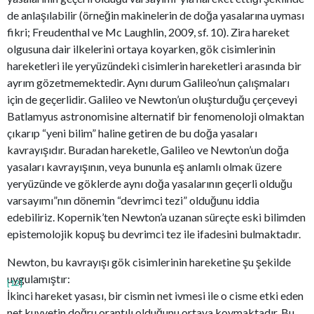
de anlaşılabilir (örneğin makinelerin de doğa yasalarına uyması
fikri; Freudenthal ve Mc Laughlin, 2009, sf. 10). Zira hareket
olgusuna dair ilkelerini ortaya koyarken, gök cisimlerinin
hareketleri ile yeryüzündeki cisimlerin hareketleri arasında bir
ayrım gözetmemektedir. Aynı durum Galileo’nun çalışmaları
için de geçerlidir. Galileo ve Newton’un oluşturduğu çerçeveyi
Batlamyus astronomisine alternatif bir fenomenoloji olmaktan
çıkarıp “yeni bilim” haline getiren de bu doğa yasaları
kavrayışıdır. Buradan hareketle, Galileo ve Newton’un doğa
yasaları kavrayışının, veya bununla eş anlamlı olmak üzere
yeryüzünde ve göklerde aynı doğa yasalarının geçerli olduğu
varsayımı”nın dönemin “devrimci tezi” olduğunu iddia
edebiliriz. Kopernik’ten Newton’a uzanan süreçte eski bilimden
epistemolojik kopuş bu devrimci tez ile ifadesini bulmaktadır.
Newton, bu kavrayışı gök cisimlerinin hareketine şu şekilde
uygulamıştır:
[12]
İkinci hareket yasası, bir cismin net ivmesi ile o cisme etki eden
net kuvvetin doğru orantılı olduğunu ortaya koymaktadır. Bu