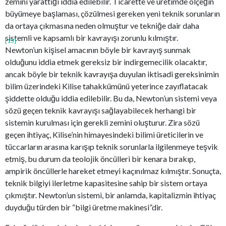
zemini yarattığı iddia edilebilir. Ticarette ve üretimde ölçeğin
büyümeye başlaması, çözülmesi gereken yeni teknik sorunların
da ortaya çıkmasına neden olmuştur ve tekniğe dair daha
sistemli ve kapsamlı bir kavrayışı zorunlu kılmıştır.
[15]
Newton’un kişisel amacının böyle bir kavrayış sunmak
olduğunu iddia etmek gereksiz bir indirgemecilik olacaktır,
ancak böyle bir teknik kavrayışa duyulan iktisadi gereksinimin
bilim üzerindeki Kilise tahakkümünü yeterince zayıflatacak
şiddette olduğu iddia edilebilir. Bu da, Newton’un sistemi veya
sözü geçen teknik kavrayışı sağlayabilecek herhangi bir
sistemin kurulması için gerekli zemini oluşturur. Zira sözü
geçen ihtiyaç, Kilise’nin himayesindeki bilimi üreticilerin ve
tüccarların arasına karışıp teknik sorunlarla ilgilenmeye teşvik
etmiş, bu durum da teolojik öncülleri bir kenara bırakıp,
ampirik öncüllerle hareket etmeyi kaçınılmaz kılmıştır. Sonuçta,
teknik bilgiyi ilerletme kapasitesine sahip bir sistem ortaya
çıkmıştır. Newton’un sistemi, bir anlamda, kapitalizmin ihtiyaç
duyduğu türden bir “bilgi üretme makinesi”dir.