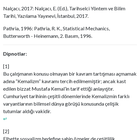
Nalçacı, 2017: Nalçacı, E. (Ed.), Tarihselci Yöntem ve Bilim
Tarihi, Yazılama Yayınevi, İstanbul, 2017.
Pathria, 1996: Pathria, R. K., Statistical Mechanics,
Butterworth - Heinemann, 2. Basım, 1996.
Dipnotlar:
[1]
Bu çalışmanın konusu olmayan bir kavram tartışması açmamak
adına “Kemalizm” kavramı tercih edilmemiştir; ancak kast
edilen bizzat Mustafa Kemal’in tarif ettiği anlayıştır.
Cumhuriyet tarihinin çeşitli dönemlerinde Kemalizmin farklı
varyantlarının bilimsel dünya görüşü konusunda çelişik
tutumlar aldığı vakidir.
↵
[2]
Elbette sosyalizm hedefine sahip özneler de çeşitlilik