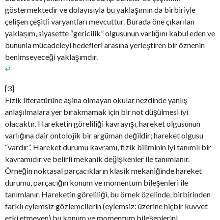
göstermektedir ve dolayısıyla bu yaklaşımın da birbiriyle
çelişen çeşitli varyantları mevcuttur. Burada öne çıkarılan
yaklaşım, siyasette “gericilik” olgusunun varlığını kabul eden ve
bununla mücadeleyi hedefleri arasına yerleştiren bir öznenin
benimseyeceği yaklaşımdır.
↵
[3]
Fizik literatürüne aşina olmayan okular nezdinde yanlış
anlaşılmalara yer bırakmamak için bir not düşülmesi iyi
olacaktır. Hareketin göreliliği kavrayışı, hareket olgusunun
varlığına dair ontolojik bir argüman değildir; hareket olgusu
“vardır”. Hareket durumu kavramı, fizik biliminin iyi tanımlı bir
kavramıdır ve belirli mekanik değişkenler ile tanımlanır.
Örneğin noktasal parçacıkların klasik mekaniğinde hareket
durumu, parçacığın konum ve momentum bileşenleri ile
tanımlanır. Hareketin göreliliği, bu örnek özelinde, birbirinden
farklı eylemsiz gözlemcilerin (eylemsiz: üzerine hiçbir kuvvet
etki etmeyen) bu konum ve momentum bileşenlerini