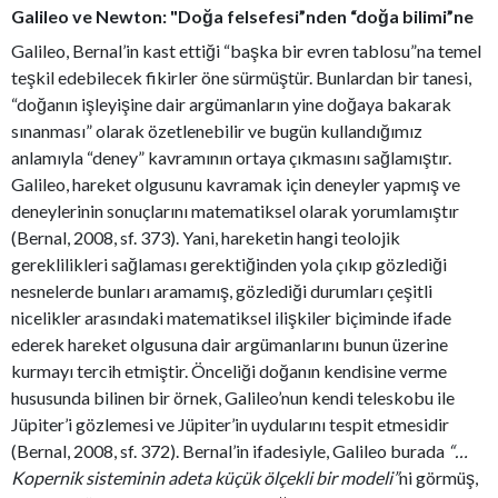
Galileo ve Newton: "Doğa felsefesi”nden “doğa bilimi”ne
Galileo, Bernal’in kast ettiği “başka bir evren tablosu”na temel
teşkil edebilecek fikirler öne sürmüştür. Bunlardan bir tanesi,
“doğanın işleyişine dair argümanların yine doğaya bakarak
sınanması” olarak özetlenebilir ve bugün kullandığımız
anlamıyla “deney” kavramının ortaya çıkmasını sağlamıştır.
Galileo, hareket olgusunu kavramak için deneyler yapmış ve
deneylerinin sonuçlarını matematiksel olarak yorumlamıştır
(Bernal, 2008, sf. 373). Yani, hareketin hangi teolojik
gereklilikleri sağlaması gerektiğinden yola çıkıp gözlediği
nesnelerde bunları aramamış, gözlediği durumları çeşitli
nicelikler arasındaki matematiksel ilişkiler biçiminde ifade
ederek hareket olgusuna dair argümanlarını bunun üzerine
kurmayı tercih etmiştir. Önceliği doğanın kendisine verme
hususunda bilinen bir örnek, Galileo’nun kendi teleskobu ile
Jüpiter’i gözlemesi ve Jüpiter’in uydularını tespit etmesidir
(Bernal, 2008, sf. 372). Bernal’in ifadesiyle, Galileo burada
“…
Kopernik sisteminin adeta küçük ölçekli bir modeli”
ni görmüş,