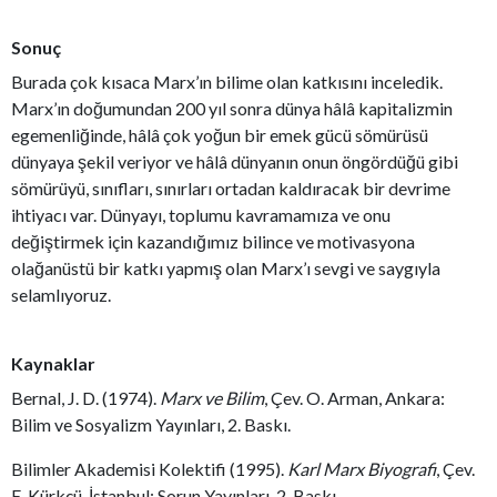
Sonuç
Burada çok kısaca Marx’ın bilime olan katkısını inceledik.
Marx’ın doğumundan 200 yıl sonra dünya hâlâ kapitalizmin
egemenliğinde, hâlâ çok yoğun bir emek gücü sömürüsü
dünyaya şekil veriyor ve hâlâ dünyanın onun öngördüğü gibi
sömürüyü, sınıfları, sınırları ortadan kaldıracak bir devrime
ihtiyacı var. Dünyayı, toplumu kavramamıza ve onu
değiştirmek için kazandığımız bilince ve motivasyona
olağanüstü bir katkı yapmış olan Marx’ı sevgi ve saygıyla
selamlıyoruz.
Kaynaklar
Bernal, J. D. (1974).
Marx ve Bilim
, Çev. O. Arman, Ankara:
Bilim ve Sosyalizm Yayınları, 2. Baskı.
Bilimler Akademisi Kolektifi (1995).
Karl Marx Biyografi
, Çev.
E. Kürkçü, İstanbul: Sorun Yayınları, 2. Baskı.