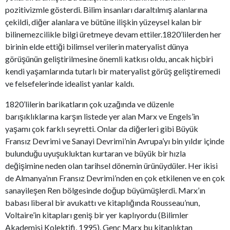
pozitivizmle gösterdi. Bilim insanları daraltılmış alanlarına
çekildi, diğer alanlara ve bütüne ilişkin yüzeysel kalan bir
bilinemezcilikle bilgi üretmeye devam ettiler.1820’lilerden her
birinin elde ettiği bilimsel verilerin materyalist dünya
görüşünün geliştirilmesine önemli katkısı oldu, ancak hiçbiri
kendi yaşamlarında tutarlı bir materyalist görüş geliştiremedi
ve felsefelerinde idealist yanlar kaldı.
1820’lilerin barikatların çok uzağında ve düzenle
barışıklıklarına karşın listede yer alan Marx ve Engels’in
yaşamı çok farklı seyretti. Onlar da diğerleri gibi Büyük
Fransız Devrimi ve Sanayi Devrimi’nin Avrupa’yı bin yıldır içinde
bulunduğu uyuşukluktan kurtaran ve büyük bir hızla
değişimine neden olan tarihsel dönemin ürünüydüler. Her ikisi
de Almanya’nın Fransız Devrimi’nden en çok etkilenen ve en çok
sanayileşen Ren bölgesinde doğup büyümüşlerdi. Marx’ın
babası liberal bir avukattı ve kitaplığında Rousseau’nun,
Voltaire’in kitapları geniş bir yer kaplıyordu (Bilimler
Akademisi Kolektifi, 1995). Genç Marx bu kitaplıktan