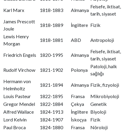
Felsefe, iktisat,
Karl Marx
1818-1883
Almanya
tarih, siyaset
James Prescott
1818-1889
İngiltere
Fizik
Joule
Lewis Henry
1818-1881
ABD
Antropoloji
Morgan
Felsefe, iktisat,
Friedrich Engels
1820-1995
Almanya
tarih, siyaset
Patoloji, halk
Rudolf Virchow
1821-1902
Polonya
sağlığı
Hermann von
1821-1894
Almanya
Fizik, fizyoloji
Helmholtz
Louis Pasteur
1822-1895
Fransa
Mikrobiyoloji
Gregor Mendel
1822-1884
Çekya
Genetik
Alfred Wallace
1824-1913
İngiltere
Biyoloji
Lord Kelvin
1824-1907
İskoçya
Fizik
Paul Broca
1824-1880
Fransa
Nöroloji