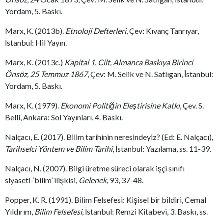
Yordam, 5. Baskı.
Marx, K. (2013b).
Etnoloji Defterleri
, Çev: Kıvanç Tanrıyar,
İstanbul: Hil Yayın.
Marx, K. (2013c.)
Kapital 1. Cilt, Almanca Baskıya Birinci
Önsöz, 25 Temmuz 1867
, Çev: M. Selik ve N. Satlıgan, İstanbul:
Yordam, 5. Baskı.
Marx, K. (1979).
Ekonomi Politiğin Eleştirisine Katkı
, Çev. S.
Belli, Ankara: Sol Yayınları, 4. Baskı.
Nalçacı, E. (2017). Bilim tarihinin neresindeyiz? (Ed: E. Nalçacı),
Tarihselci Yöntem ve Bilim Tarihi
, İstanbul: Yazılama, ss. 11-39.
Nalçacı, N. (2007). Bilgi üretme süreci olarak işçi sınıfı
siyaseti-‘bilim’ ilişkisi,
Gelenek
, 93, 37-48.
Popper, K. R. (1991). Bilim Felsefesi: Kişisel bir bildiri, Cemal
Yıldırım,
Bilim Felsefesi
, İstanbul: Remzi Kitabevi, 3. Baskı, ss.