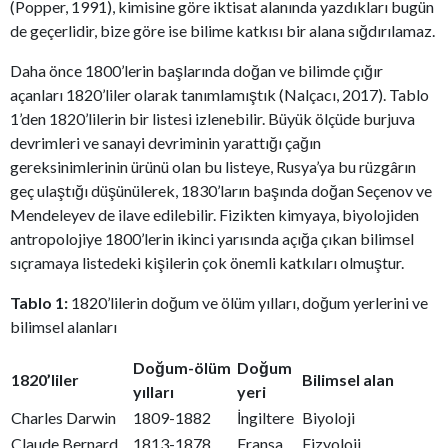
(Popper, 1991), kimisine göre iktisat alanında yazdıkları bugün
de geçerlidir, bize göre ise bilime katkısı bir alana sığdırılamaz.
Daha önce 1800’lerin başlarında doğan ve bilimde çığır
açanları 1820’liler olarak tanımlamıştık (Nalçacı, 2017). Tablo
1’den 1820’lilerin bir listesi izlenebilir. Büyük ölçüde burjuva
devrimleri ve sanayi devriminin yarattığı çağın
gereksinimlerinin ürünü olan bu listeye, Rusya’ya bu rüzgârın
geç ulaştığı düşünülerek, 1830’ların başında doğan Seçenov ve
Mendeleyev de ilave edilebilir. Fizikten kimyaya, biyolojiden
antropolojiye 1800’lerin ikinci yarısında açığa çıkan bilimsel
sıçramaya listedeki kişilerin çok önemli katkıları olmuştur.
Tablo 1:
1820’lilerin doğum ve ölüm yılları, doğum yerlerini ve
bilimsel alanları
Doğum-ölüm
Doğum
1820’liler
Bilimsel alan
yılları
yeri
Charles Darwin
1809-1882
İngiltere
Biyoloji
Claude Bernard
1813-1878
Fransa
Fizyoloji