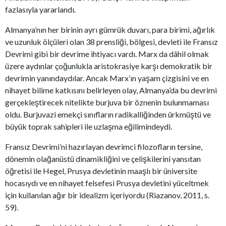
fazlasıyla yararlandı.
Almanya’nın her birinin ayrı gümrük duvarı, para birimi, ağırlık
ve uzunluk ölçüleri olan 38 prensliği, bölgesi, devleti ile Fransız
Devrimi gibi bir devrime ihtiyacı vardı. Marx da dâhil olmak
üzere aydınlar çoğunlukla aristokrasiye karşı demokratik bir
devrimin yanındaydılar. Ancak Marx’ın yaşam çizgisini ve en
nihayet bilime katkısını belirleyen olay, Almanya’da bu devrimi
gerçekleştirecek nitelikte burjuva bir öznenin bulunmaması
oldu. Burjuvazi emekçi sınıfların radikalliğinden ürkmüştü ve
büyük toprak sahipleri ile uzlaşma eğilimindeydi.
Fransız Devrimi’ni hazırlayan devrimci filozofların tersine,
dönemin olağanüstü dinamikliğini ve çelişkilerini yansıtan
öğretisi ile Hegel, Prusya devletinin maaşlı bir üniversite
hocasıydı ve en nihayet felsefesi Prusya devletini yüceltmek
için kullanılan ağır bir idealizm içeriyordu (Riazanov, 2011, s.
59).