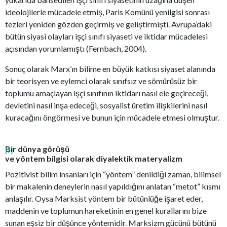
ideolojilerle mücadele etmiş, Paris Komünü yenilgisi sonrası
tezleri yeniden gözden geçirmiş ve geliştirmişti. Avrupa’daki
bütün siyasi olayları işçi sınıfı siyaseti ve iktidar mücadelesi
açısından yorumlamıştı (Fernbach, 2004).
Sonuç olarak Marx’ın bilime en büyük katkısı siyaset alanında
bir teorisyen ve eylemci olarak sınıfsız ve sömürüsüz bir
toplumu amaçlayan işçi sınıfının iktidarı nasıl ele geçireceği,
devletini nasıl inşa edeceği, sosyalist üretim ilişkilerini nasıl
kuracağını öngörmesi ve bunun için mücadele etmesi olmuştur.
Bir dünya görüşü
[5]
ve yöntem bilgisi olarak diyalektik materyalizm
Pozitivist bilim insanları için “yöntem” denildiği zaman, bilimsel
bir makalenin deneylerin nasıl yapıldığını anlatan “metot” kısmı
anlaşılır. Oysa Marksist yöntem bir bütünlüğe işaret eder,
maddenin ve toplumun hareketinin en genel kurallarını bize
sunan eşsiz bir düşünce yöntemidir. Marksizm gücünü bütünü