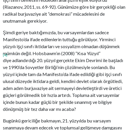
(Riazanov, 2011, ss. 69-92). Günümüze göre bir gerçekliği olan
radikal burjuvaziye ait “demokrasi” mücadelesini de
unutmamak gerekiyor.
Şimdi geriye baktığımızda, bu varsayımlardan sadece
Manifesto’da ifade edilenlerin tuttuğu görülüyor. Yirminci
yüzyılı işçi sınıfı iktidarları ve sosyalizm olmadan düşünmek
mümkün değil. Hobsbawm’ın (2008) “Kısa Yüzyıl”
[4]
diye adlandırdığı 20. yüzyıl gerçekte Ekim Devrimi ile başladı
ve 1990’da Sovyetler Birliği’nin çözülmesiyle sonlandı. Bu
yüzyıl içinde tam da Manifesto’da ifade edildiği gibi işçi sınıfı
ulusal düzeyde iktidara geldi, kendini devlet olarak örgütledi,
adım adım burjuvaziye ait sermayeyi devletleştirdi ve üretici
güçleri görülmedik bir hızla artırdı. Topluma ait varsayımlar
içinde bunun kadar güçlü bir şekilde sınanmış ve bilgiye
dönüşmüş bir tez daha var mı acaba?
Bugünkü gericiliğe bakmayın, 21. yüzyılda bu varsayım
sınanmaya devam edecek ve toplumsal gelişmeye damgasını