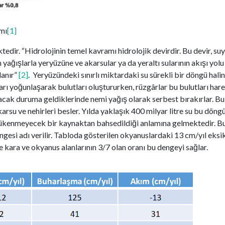
mı
[1]
ektedir. “Hidrolojinin temel kavramı hidrolojik devirdir. Bu devir, s
ağışlarla yeryüzüne ve akarsular ya da yeraltı sularının akışı yolu 
lanır”
[2]
. Yeryüzündeki sınırlı miktardaki su sürekli bir döngü hal
arı yoğunlaşarak bulutları oluştururken, rüzgârlar bu bulutları har
cak duruma geldiklerinde nemi yağış olarak serbest bırakırlar. Bu 
akarsu ve nehirleri besler. Yılda yaklaşık 400 milyar litre su bu dön
kenmeyecek bir kaynaktan bahsedildiği anlamına gelmektedir. Bu
ngesi adı verilir. Tabloda gösterilen okyanuslardaki 13 cm/yıl eksi
e kara ve okyanus alanlarının 3/7 olan oranı bu dengeyi sağlar.