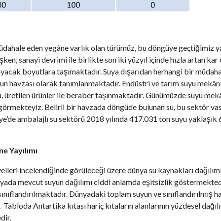
müdahale eden yegâne varlık olan türümüz, bu döngüye geçtiğimiz y
en, sanayi devrimi ile birlikte son iki yüzyıl içinde hızla artan kar
ayacak boyutlara taşımaktadır. Suya dışarıdan herhangi bir müdah
yun havzası olarak tanımlanmaktadır. Endüstri ve tarım suyu mekâ
su, üretilen ürünler ile beraber taşınmaktadır. Günümüzde suyu me
örmekteyiz. Belirli bir havzada döngüde bulunan su, bu sektör vasıt
ye’de ambalajlı su sektörü 2018 yılında 417.031 ton suyu yaklaşık 
e Yayılımı
yelleri incelendiğinde görüleceği üzere dünya su kaynakları dağılı
yada mevcut suyun dağılımı ciddi anlamda eşitsizlik göstermektedir.
 sınıflandırılmaktadır. Dünyadaki toplam suyun ve sınıflandırılmış h
 Tabloda Antartika kıtası hariç kıtaların alanlarının yüzdesel dağılı
dir.