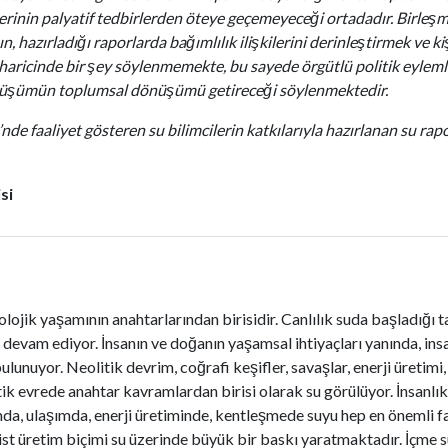
erinin palyatif tedbirlerden öteye geçemeyeceği ortadadır. Birleşm
n, hazırladığı raporlarda bağımlılık ilişkilerini derinleştirmek ve ki
aricinde bir şey söylenmemekte, bu sayede örgütlü politik eylemlil
nüşümün toplumsal dönüşümü getireceği söylenmektedir.
de faaliyet gösteren su bilimcilerin katkılarıyla hazırlanan su 
si
yolojik yaşamının anahtarlarından birisidir. Canlılık suda başladığı
 devam ediyor. İnsanın ve doğanın yaşamsal ihtiyaçları yanında, in
i bulunuyor. Neolitik devrim, coğrafi keşifler, savaşlar, enerji üreti
itik evrede anahtar kavramlardan birisi olarak su görülüyor. İnsanlı
mda, ulaşımda, enerji üretiminde, kentleşmede suyu hep en önemli fa
list üretim biçimi su üzerinde büyük bir baskı yaratmaktadır. İçme 