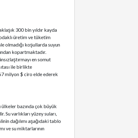
aklaşık 300 bin yıldır kayda
 odaklı üretim ve tüketim
ale olmadığı koşullarda suyun
nından kopartmaktadır.
kânsızlaştırmayı en somut
ası ile birlikte
67 milyon $ ciro elde ederek
mı ülkeler bazında çok büyük
 Su varlıkları yüzey suları,
alinin dağılımı aşağıdaki tablo
mı ve su miktarlarının