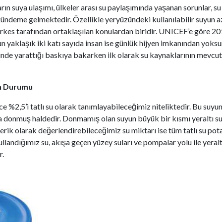
rın suya ulaşımı, ülkeler arası su paylaşımında yaşanan sorunlar, su 
 gündeme gelmektedir. Özellikle yeryüzündeki kullanılabilir suyun a
es tarafından ortaklaşılan konulardan biridir. UNICEF’e göre 2017 y
n yaklaşık iki katı sayıda insan ise günlük hijyen imkanından yoks
rinde yarattığı baskıya bakarken ilk olarak su kaynaklarının mev
ın Durumu
 %2,5’i tatlı su olarak tanımlayabileceğimiz niteliktedir. Bu suyu
 donmuş haldedir. Donmamış olan suyun büyük bir kısmı yeraltı su
ik olarak değerlendirebileceğimiz su miktarı ise tüm tatlı su pota
landığımız su, akışa geçen yüzey suları ve pompalar yolu ile yeralt
r.