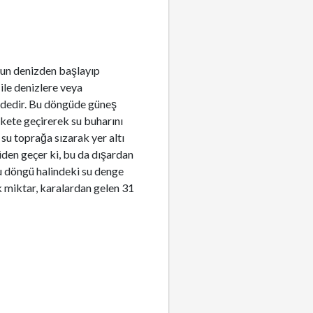
uyun denizden başlayıp
ile denizlere veya
indedir. Bu döngüde güneş
ekete geçirerek su buharını
su toprağa sızarak yer altı
güden geçer ki, bu da dışardan
 döngü halindeki su denge
k miktar, karalardan gelen 31