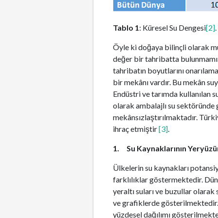
Tablo 1
: Küresel Su Dengesi
[2]
.
Öyle ki doğaya bilinçli olarak 
değer bir tahribatta bulunmamışk
tahribatın boyutlarını onarılam
bir mekânı vardır. Bu mekân su
Endüstri ve tarımda kullanılan 
olarak ambalajlı su sektöründe g
mekânsızlaştırılmaktadır. Türki
ihraç etmiştir
[3]
.
1. Su Kaynaklarının Yeryüzün
Ülkelerin su kaynakları potansi
farklılıklar göstermektedir. Dün
yeraltı suları ve buzullar olarak
ve grafiklerde gösterilmektedir.
yüzdesel dağılımı gösterilmekte