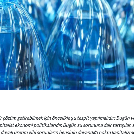
 çözüm getirebilmek için öncelikle şu tespit yapılmalıdır: Bugün yerk
pitalist ekonomi politikalarıdır. Bugün su sorununa dair tartışılan s
dayalı üretim gibi sorunların hepsinin dayandığı nokta kapitalizm