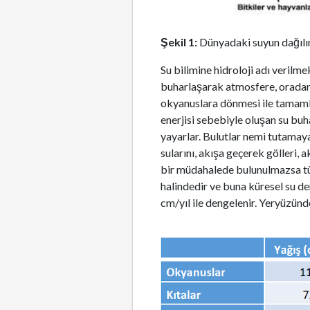
Şekil 1:
Dünyadaki suyun dağılı
Su bilimine hidroloji adı verilm
buharlaşarak atmosfere, oradan y
okyanuslara dönmesi ile tamam
enerjisi sebebiyle oluşan su buh
yayarlar. Bulutlar nemi tutamaya
sularını, akışa geçerek gölleri, 
bir müdahalede bulunulmazsa tü
halindedir ve buna küresel su de
cm/yıl ile dengelenir. Yeryüzünd