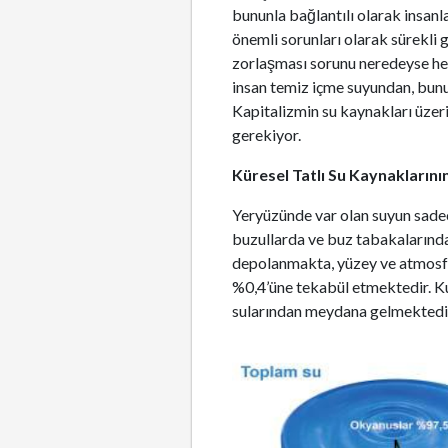
bununla bağlantılı olarak insanla
önemli sorunları olarak sürekli
zorlaşması sorunu neredeyse herk
insan temiz içme suyundan, bunu
Kapitalizmin su kaynakları üze
gerekiyor.
Küresel Tatlı Su Kaynakların
Yeryüzünde var olan suyun sadece
buzullarda ve buz tabakalarında
depolanmakta, yüzey ve atmosfer
%0,4’üne tekabül etmektedir. Kul
sularından meydana gelmektedi