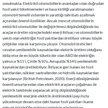
sunulmakta. Elektrikli otomobillerin avantajları olan doğrudan
fosil yakıt tüketmemeleri ve hava kirliliği yaratmamaları
otomobil temelli sistemlerin yarattığı tahribatı azaltmak
açısından önemli özellikler. Ancak mevcut otomobillerin
elektrikli otomobiller ile değiştirilmesi düşünüldüğünde bu
araçların üretim süreçlerindeki enerji ihtiyacı ve otomobillerin
yakıtı olan elektriğin fosil yakıtlardan üretiliyor olması büyük
çelişkiler olarak karşımıza çıkıyor. Otomobil üreticileri
cevabın yenilenebilir kaynaklardan elektrik üretimi olduğunu
iddia etse de en büyük tüketiciler olan ABD’de elektriğin
yalnızca %11’i, Çin’de %10’u, Avrupa’da %14’ü yenilenebilir
kaynaklardan üretilebiliyor. İhtiyacın geri kalanı ise fosil
yakıtlardan, nükleer santrallerden ve hidrolik kaynaklardan
karşılanıyor (British Petroleum, 2020). Enerji dönüşümünün
önemli unsurlarından olan elektrikli araçların çoğalması ile
elektrik talebinde yaşanacak artış düşünüldüğünde
yenilenebilir enerjinin elektrik üretimindeki payı hızla
yükselmeye devam etse dahi bunun fosil yakıtları ikame
edecek büyüklüğe erişmesi mümkün görünmüyor.