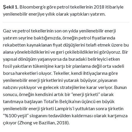
Şekil 1.
Bloomberg’e göre petrol tekellerinin 2018 itibariyle
yenilenebilir enerjiye yıllık olarak yaptıkları yatırım.
Gaz ve petrol tekellerinin son on yılda yenilenebilir enerji
yatırım seyrine baktığımızda, örneğin petrol fiyatlarında
rekabetten kaynaklanan fiyat düşüşlerini telafi etmek üzere bu
alana yönelebildiklerini ve geri çekilebildiklerini görüyoruz. Bir
yapısal dönüşüm yaşanıyorsa da buradaki belirleyici etken
fosil yakıtların tükenişine karşı bir planlama değil orta vadeli
borsa hareketleri oluyor. Tekeller, kendi ihtiyaçlarına göre
yenilenebilir enerji şirketlerini yutarak büyüyor, piyasanın
nabzını yokluyor ve gelecek stratejilerine karar veriyor. Bunun
sonucu, örneğin kendisini artık bir “enerji şirketi” olarak
tanıtmaya başlayan Total’in Belçika’nın üçüncü en büyük
yenilenebilir enerji şirketi Lampiris’i yuttuktan sonra şirketin
“%100 yeşil” sloganını tedavülden kaldırması olarak karşımıza
çıkıyor (Zhong ve Bazilian, 2018).