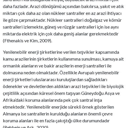
daha fazladır. Arazi dönüşümü açısından bakılırsa, yakıt ve atık
miktarı çok daha az olan nükleer santraller en az arazi ihtiyacı
ile göze çarpmaktadır. Nükleer santralleri doğalgaz ve kömür
santralleri izlemekte, güneş ve rüzgâr santralleri için ise aynı
miktarda elektrik için çok daha geniş alanlar gerekmektedir
(Fthenakis ve Kim, 2009).
Yenilenebilir enerji şirketlerine verilen teşvikler kapsamında
kamu arazilerinin şirketlerin kullanımına sunulması, kamuya ait
ormanlık alanların ve bakir arazilerin enerji santralleri ile
dolmasına neden olmaktadır. Özellikle Avrupalı yenilenebilir
enerji şirketleri uluslararası kuruluşlardan sağladıkları
ödenekler ve devletlerden aldıkları arazi teşvikleri ile biyolojik
çeşitlilik açısından küresel önem taşıyan Güneydoğu Asya ve
Afrika’daki koruma alanlarında pek çok santral inşa
etmektedir. Yenilenebilir enerjide sürekli örnek gösterilen
Almanya ise santrallerin kurulduğu alanların önemli çevre
koruma alanları ile en fazla çakıştığı ülke durumundadır
(Rehbein ve Ark., 2020).