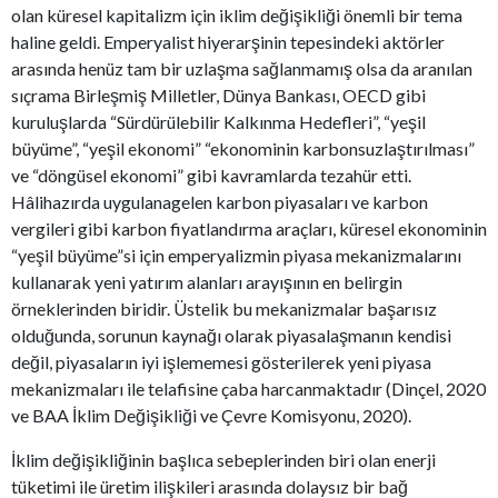
olan küresel kapitalizm için iklim değişikliği önemli bir tema
haline geldi. Emperyalist hiyerarşinin tepesindeki aktörler
arasında henüz tam bir uzlaşma sağlanmamış olsa da aranılan
sıçrama Birleşmiş Milletler, Dünya Bankası, OECD gibi
kuruluşlarda “Sürdürülebilir Kalkınma Hedefleri”, “yeşil
büyüme”, “yeşil ekonomi” “ekonominin karbonsuzlaştırılması”
ve “döngüsel ekonomi” gibi kavramlarda tezahür etti.
Hâlihazırda uygulanagelen karbon piyasaları ve karbon
vergileri gibi karbon fiyatlandırma araçları, küresel ekonominin
“yeşil büyüme”si için emperyalizmin piyasa mekanizmalarını
kullanarak yeni yatırım alanları arayışının en belirgin
örneklerinden biridir. Üstelik bu mekanizmalar başarısız
olduğunda, sorunun kaynağı olarak piyasalaşmanın kendisi
değil, piyasaların iyi işlememesi gösterilerek yeni piyasa
mekanizmaları ile telafisine çaba harcanmaktadır (Dinçel, 2020
ve BAA İklim Değişikliği ve Çevre Komisyonu, 2020).
İklim değişikliğinin başlıca sebeplerinden biri olan enerji
tüketimi ile üretim ilişkileri arasında dolaysız bir bağ