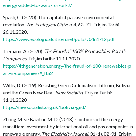
energy-added-to-wars-for-oil-2/
Spash, C. (2020). The capitalist passive environmental
revolution.
The Ecological Citizen
. 4, 63–71. Erişim Tarihi:
26.11.2020,
https://www.ecologicalcitizen.net/pdfs/v04n1-12.pdf
Tiemann, A. (2020).
The Fraud of 100% Renewables, Part II:
Companies
. Erişim tarihi: 11.11.2020
https://4thgeneration.energy/the-fraud-of-100-renewables-p
art-ii-companies/#_ftn2
Willis, D. (2019). Resisting Green Colonialism: Lithium, Bolivia,
and the Green New Deal.
New Socialist
. Erişim Tarihi:
11.11.2020
https://newsocialist.org.uk/bolivia-gnd/
Zhong M. ve Bazilian M. D. (2018). Contours of the energy
transition: Investment by international oil and gas companies in
renewable energy.
The Electricity Journal
, 31 (1), 82-91, Erişim