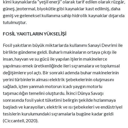
kimi kaynaklarda “yeşil enerji” olarak tarif edilen olarak rüzgâr,
güneş, jeotermal, biyokütle gibi kaynaklar kast edilmiş, daha
geniş ve geleneksel kullanıma sahip hidrolik kaynaklar dışarıda
tutulmuştur.
FOSİL YAKITLARIN YÜKSELİŞİ
Fosil yakıtların büyük miktarlarda kullanımı Sanayi Devrimi ile
birlikte gündeme geldi. Buharlı makinaların ortaya çıkışı ile
insan, hayvan ve su gücü ile yapılan işlerin makinelerce
yapılması emek üretkenliğinde ileri sıçramalara ve toplumsal
değişimlere yol açtı. Bir sonraki adımda buhar makinelerinin
yerini türbinlerin alması elektrik şebekelerinin oluşmasını
sağladı, içten yanmalı motorun icadı yaygın motorlu
taşımacılığın temelini oluşturdu. İkinci Dünya Savaşı
sonrasında fosil yakıt tüketimi belirgin şekilde hızlanmaya
başladı ve karayolları, elektrik ve ısı şebekeleri ve endüstriyel
tesislerin kurulumundaki sıçramalarla bugüne kadar geldi
(Ciccantell, 2020).