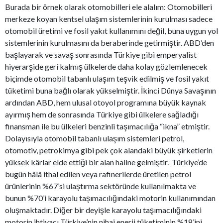
Burada bir örnek olarak otomobilleri ele alalım: Otomobilleri
merkeze koyan kentsel ulaşım sistemlerinin kurulması sadece
otomobil üretimi ve fosil yakıt kullanımını değil, buna uygun yol
sistemlerinin kurulmasını da beraberinde getirmiştir. ABD’den
başlayarak ve savaş sonrasında Türkiye gibi emperyalist
hiyerarşide geri kalmış ülkelerde daha kolay gözlemlenecek
biçimde otomobil tabanlı ulaşım teşvik edilmiş ve fosil yakıt
tüketimi buna bağlı olarak yükselmiştir. İkinci Dünya Savaşının
ardından ABD, hem ulusal otoyol programına büyük kaynak
ayırmış hem de sonrasında Türkiye gibi ülkelere sağladığı
finansman ile bu ülkeleri benzinli taşımacılığa “ikna” etmiştir.
Dolayısıyla otomobil tabanlı ulaşım sistemleri petrol,
otomotiv, petrokimya gibi pek çok alandaki büyük şirketlerin
yüksek kârlar elde ettiği bir alan haline gelmiştir. Türkiye’de
bugün hâlâ ithal edilen veya rafinerilerde üretilen petrol
ürünlerinin %67’si ulaştırma sektöründe kullanılmakta ve
bunun %70’i karayolu taşımacılığındaki motorin kullanımından
oluşmaktadır. Diğer bir deyişle karayolu taşımacılığındaki
motorin ihtiyacı Türkiye’nin nihai enerji tüketiminin %18’ini