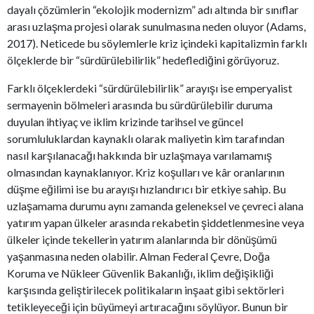
dayalı çözümlerin “ekolojik modernizm” adı altında bir sınıflar
arası uzlaşma projesi olarak sunulmasına neden oluyor (Adams,
2017). Neticede bu söylemlerle kriz içindeki kapitalizmin farklı
ölçeklerde bir “sürdürülebilirlik” hedeflediğini görüyoruz.
Farklı ölçeklerdeki “sürdürülebilirlik” arayışı ise emperyalist
sermayenin bölmeleri arasında bu sürdürülebilir duruma
duyulan ihtiyaç ve iklim krizinde tarihsel ve güncel
sorumluluklardan kaynaklı olarak maliyetin kim tarafından
nasıl karşılanacağı hakkında bir uzlaşmaya varılamamış
olmasından kaynaklanıyor. Kriz koşulları ve kâr oranlarının
düşme eğilimi ise bu arayışı hızlandırıcı bir etkiye sahip. Bu
uzlaşamama durumu aynı zamanda geleneksel ve çevreci alana
yatırım yapan ülkeler arasında rekabetin şiddetlenmesine veya
ülkeler içinde tekellerin yatırım alanlarında bir dönüşümü
yaşanmasına neden olabilir. Alman Federal Çevre, Doğa
Koruma ve Nükleer Güvenlik Bakanlığı, iklim değişikliği
karşısında geliştirilecek politikaların inşaat gibi sektörleri
tetikleyeceği için büyümeyi artıracağını söylüyor. Bunun bir