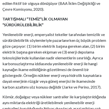
edilen fiktif bir olguya dönüşüyor (BAA İklim Değişikliği ve
Çevre Komisyonu, 2020).
TARTIŞMALI “TEMİZ”LİK OLMAYAN
“SÜRDÜRÜLEBİLİRLİK”
Yenilenebilir enerji, emperyalist tekeller tarafından temizlik ve
sürdürülebilirlik söylemleriyle pazarlanırken üç büyük problem
göze çarpıyor: (1) birim elektrik başına gereken alan, (2) birim
elektrik başına gereken ekipman ve (3) enerji depolama
teknolojilerinde kullanılan nadir elementlerin sınırlılığı. Ayrıca
karbonsuzlaştırma iddiasında yenilenebilir enerji ile hangi
kaynağın ikame edildiğinin gözetilmesi de önemli bir
göstergedir. Örneğin nükleer enerji veya hidrolik kaynaklara
dayalı enerjinin rüzgâr veya güneş enerjisi ile ikamesinde
karbon azaltımı söz konusu değildir (Jarke ve Perino, 2017).
Kömür, doğalgaz veya nükleer santraller ile karşılaştırıldığında
aynı miktarda elektriği üretilebilmek yenilenebilir enerji
santralleri kurulduğunda ihtiyaç duyulacak arazi miktarı çok