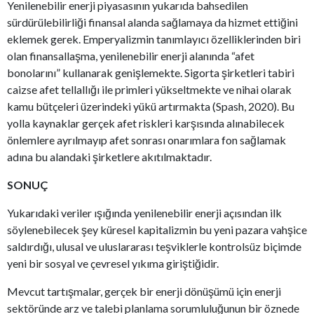
Yenilenebilir enerji piyasasının yukarıda bahsedilen
sürdürülebilirliği finansal alanda sağlamaya da hizmet ettiğini
eklemek gerek. Emperyalizmin tanımlayıcı özelliklerinden biri
olan finansallaşma, yenilenebilir enerji alanında “afet
bonolarını” kullanarak genişlemekte. Sigorta şirketleri tabiri
caizse afet tellallığı ile primleri yükseltmekte ve nihai olarak
kamu bütçeleri üzerindeki yükü artırmakta (Spash, 2020). Bu
yolla kaynaklar gerçek afet riskleri karşısında alınabilecek
önlemlere ayrılmayıp afet sonrası onarımlara fon sağlamak
adına bu alandaki şirketlere akıtılmaktadır.
SONUÇ
Yukarıdaki veriler ışığında yenilenebilir enerji açısından ilk
söylenebilecek şey küresel kapitalizmin bu yeni pazara vahşice
saldırdığı, ulusal ve uluslararası teşviklerle kontrolsüz biçimde
yeni bir sosyal ve çevresel yıkıma giriştiğidir.
Mevcut tartışmalar, gerçek bir enerji dönüşümü için enerji
sektöründe arz ve talebi planlama sorumluluğunun bir öznede