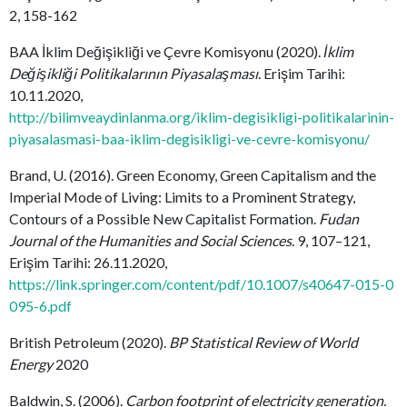
2, 158-162
BAA İklim Değişikliği ve Çevre Komisyonu (2020).
İklim
Değişikliği Politikalarının Piyasalaşması
. Erişim Tarihi:
10.11.2020,
http://bilimveaydinlanma.org/iklim-degisikligi-politikalarinin-
piyasalasmasi-baa-iklim-degisikligi-ve-cevre-komisyonu/
Brand, U. (2016). Green Economy, Green Capitalism and the
Imperial Mode of Living: Limits to a Prominent Strategy,
Contours of a Possible New Capitalist Formation.
Fudan
Journal of the Humanities and Social Sciences
. 9, 107–121,
Erişim Tarihi: 26.11.2020,
https://link.springer.com/content/pdf/10.1007/s40647-015-0
095-6.pdf
British Petroleum (2020).
BP Statistical Review of World
Energy
2020
Baldwin, S. (2006).
Carbon footprint of electricity generation.