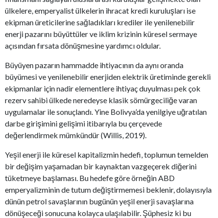
ülkelere, emperyalist ülkelerin ihracat kredi kuruluşları ise
ekipman üreticilerine sağladıkları krediler ile yenilenebilir
enerji pazarını büyüttüler ve iklim krizinin küresel sermaye
açısından fırsata dönüşmesine yardımcı oldular.
Büyüyen pazarın hammadde ihtiyacının da aynı oranda
büyümesi ve yenilenebilir enerjiden elektrik üretiminde gerekli
ekipmanlar için nadir elementlere ihtiyaç duyulması pek çok
rezerv sahibi ülkede neredeyse klasik sömürgeciliğe varan
uygulamalar ile sonuçlandı. Yine Bolivya’da yenilgiye uğratılan
darbe girişimini gelişimi itibarıyla bu çerçevede
değerlendirmek mümkündür (Willis, 2019).
Yeşil enerji ile küresel kapitalizmin hedefi, toplumun temelden
bir değişim yaşamadan bir kaynaktan vazgeçerek diğerini
tüketmeye başlaması. Bu hedefe göre örneğin ABD
emperyalizminin de tutum değiştirmemesi beklenir, dolayısıyla
dünün petrol savaşlarının bugünün yeşil enerji savaşlarına
dönüşeceği sonucuna kolayca ulaşılabilir. Şüphesiz ki bu