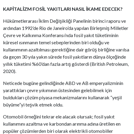
KAPİTALİZM FOSİL YAKITLARI NASIL İKAME EDECEK?
Hükümetlerarası İklim Değişikliği Panelinin birinci raporu ve
ardından 1992’de Rio de Janeiro’da yapılan Birleşmiş Milletler
Çevre ve Kalkınma Konferansı’nda fosil yakıt tüketiminin
küresel ısınmanın temel sebeplerinden biri olduğu ve
kullanımının azaltılması gerektiğine dair görüş birliğine varılsa
da geçen 30 yıla yakın sürede fosil yakıtların dünya ölçeğinde
yıllık tüketimi %60’dan fazla artış gösterdi (British Petroleum,
2020).
Neticede bugüne gelindiğinde ABD ve AB emperyalizminin
yarattıkları çevre yıkımının üstesinden gelebilmek için
buldukları çözüm piyasa mekanizmalarını kullanarak “yeşil
büyüme”yi teşvik etmek oldu.
Otomobil örneğini tekrar ele alacak olursak; fosil yakıt
kullanımını azaltma ve karbondan arınma adına üretilen en
popüler çözümlerden biri olarak elektrikli otomobiller