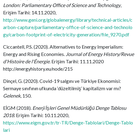
London: Parliamentary Office of Science and Technology
,
Erişim Tarihi: 14.11.2020,
http://www.geni.org/globalenergy/library/technical-articles/c
arbon-capture/parliamentary-office-of-science-and-technolo
gy/carbon-footprint-of-electricity-generation/file_9270.pdf
Ciccantell, P.S. (2020). Alternatives to Energy Imperialism:
Energy and Rising Economies.
Journal of Energy History/Revue
d'Histoire de l'Énergie
. Erişim Tarihi: 11.11.2020
http://energyhistory.eu/node/215
Dinçel, G. (2020). Covid-19 salgını ve Türkiye Ekonomisi:
Sermaye sınıfının ufkunda ‘düzeltilmiş’ kapitalizm var mı?
Gelenek
, 150.
EİGM (2018).
Enerji İşleri Genel Müdürlüğü Denge Tablosu
2018
. Erişim Tarihi: 10.11.2020,
https://www.eigm.gov.tr/tr-TR/Denge-Tablolari/Denge-Tablo
lari