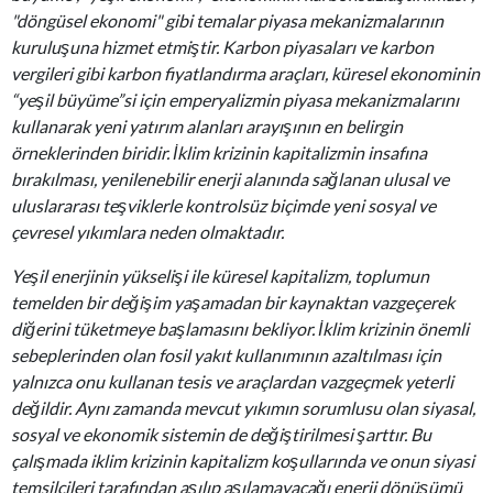
"döngüsel ekonomi" gibi temalar piyasa mekanizmalarının
kuruluşuna hizmet etmiştir. Karbon piyasaları ve karbon
vergileri gibi karbon fiyatlandırma araçları, küresel ekonominin
“yeşil büyüme”si için emperyalizmin piyasa mekanizmalarını
kullanarak yeni yatırım alanları arayışının en belirgin
örneklerinden biridir. İklim krizinin kapitalizmin insafına
bırakılması, yenilenebilir enerji alanında sağlanan ulusal ve
uluslararası teşviklerle kontrolsüz biçimde yeni sosyal ve
çevresel yıkımlara neden olmaktadır.
Yeşil enerjinin yükselişi ile küresel kapitalizm, toplumun
temelden bir değişim yaşamadan bir kaynaktan vazgeçerek
diğerini tüketmeye başlamasını bekliyor. İklim krizinin önemli
sebeplerinden olan fosil yakıt kullanımının azaltılması için
yalnızca onu kullanan tesis ve araçlardan vazgeçmek yeterli
değildir. Aynı zamanda mevcut yıkımın sorumlusu olan siyasal,
sosyal ve ekonomik sistemin de değiştirilmesi şarttır. Bu
çalışmada iklim krizinin kapitalizm koşullarında ve onun siyasi
temsilcileri tarafından aşılıp aşılamayacağı enerji dönüşümü