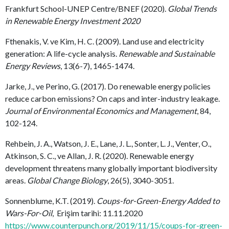
Frankfurt School-UNEP Centre/BNEF (2020).
Global Trends
in Renewable Energy Investment 2020
Fthenakis, V. ve Kim, H. C. (2009). Land use and electricity
generation: A life-cycle analysis.
Renewable and Sustainable
Energy Reviews
, 13(6-7), 1465-1474.
Jarke, J., ve Perino, G. (2017). Do renewable energy policies
reduce carbon emissions? On caps and inter-industry leakage.
Journal of Environmental Economics and Management
, 84,
102-124.
Rehbein, J. A., Watson, J. E., Lane, J. L., Sonter, L. J., Venter, O.,
Atkinson, S. C., ve Allan, J. R. (2020). Renewable energy
development threatens many globally important biodiversity
areas.
Global Change Biology
, 26(5), 3040-3051.
Sonnenblume, K.T. (2019).
Coups-for-Green-Energy Added to
Wars-For-Oil
, Erişim tarihi: 11.11.2020
https://www.counterpunch.org/2019/11/15/coups-for-green-