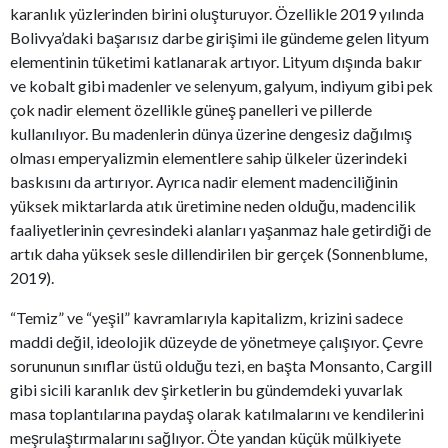
karanlık yüzlerinden birini oluşturuyor. Özellikle 2019 yılında
Bolivya’daki başarısız darbe girişimi ile gündeme gelen lityum
elementinin tüketimi katlanarak artıyor. Lityum dışında bakır
ve kobalt gibi madenler ve selenyum, galyum, indiyum gibi pek
çok nadir element özellikle güneş panelleri ve pillerde
kullanılıyor. Bu madenlerin dünya üzerine dengesiz dağılmış
olması emperyalizmin elementlere sahip ülkeler üzerindeki
baskısını da artırıyor. Ayrıca nadir element madenciliğinin
yüksek miktarlarda atık üretimine neden olduğu, madencilik
faaliyetlerinin çevresindeki alanları yaşanmaz hale getirdiği de
artık daha yüksek sesle dillendirilen bir gerçek (Sonnenblume,
2019).
“Temiz” ve “yeşil” kavramlarıyla kapitalizm, krizini sadece
maddi değil, ideolojik düzeyde de yönetmeye çalışıyor. Çevre
sorununun sınıflar üstü olduğu tezi, en başta Monsanto, Cargill
gibi sicili karanlık dev şirketlerin bu gündemdeki yuvarlak
masa toplantılarına paydaş olarak katılmalarını ve kendilerini
meşrulaştırmalarını sağlıyor. Öte yandan küçük mülkiyete