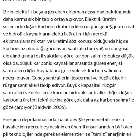
Birim elektrik başına gereken ekipman açısından bakıldığında
daha karmaşık bir tablo ortaya çıkıyor. Elektrik üretim
sürecinde düşük karbonlu kabul edilen rüzgâr, güneş, jeotermal
ve hidrolik kaynakların elektrik üretimi için gerekli
ekipmanların miktarı ve üretimi söz konusu olduğunda hiç de
karbonsuz olmadığı görülüyor. Santralin tüm yaşam döngüsü
ele alındığında fosil yakıtlara göre karbon salımı oldukça düşük
olsa da, düşük karbonlu kaynaklar arasında güneş enerjisi
santralleri diğer kaynaklara göre yüksek karbon salımına
neden oluyor. Güneş santrallerini jeotermal ve küçük ölçekli
rüzgar santralleri takip ediyor. Büyük kapasiteli rüzgâr
santralleri ve nehirlerde kurulan hidrolik santraller diğer düşük
karbonlu üretim tekniklerine göre çok daha az karbon salımı ile
göze çarpıyor (Baldwin, 2006).
Enerjinin depolanmasında, basit deyişle yenilenebilir enerji
hayallerinin gerçekleşmesinin en önemli unsurlarından biri olan
pil teknolojilerinde gereken elementler ise “temiz” enerjinin en