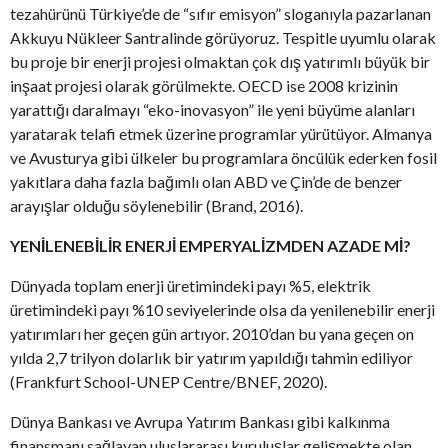
tezahürünü Türkiye’de de “sıfır emisyon” sloganıyla pazarlanan
Akkuyu Nükleer Santralinde görüyoruz. Tespitle uyumlu olarak
bu proje bir enerji projesi olmaktan çok dış yatırımlı büyük bir
inşaat projesi olarak görülmekte. OECD ise 2008 krizinin
yarattığı daralmayı “eko-inovasyon” ile yeni büyüme alanları
yaratarak telafi etmek üzerine programlar yürütüyor. Almanya
ve Avusturya gibi ülkeler bu programlara öncülük ederken fosil
yakıtlara daha fazla bağımlı olan ABD ve Çin’de de benzer
arayışlar olduğu söylenebilir (Brand, 2016).
YENİLENEBİLİR ENERJİ EMPERYALİZMDEN AZADE Mİ?
Dünyada toplam enerji üretimindeki payı %5, elektrik
üretimindeki payı %10 seviyelerinde olsa da yenilenebilir enerji
yatırımları her geçen gün artıyor. 2010’dan bu yana geçen on
yılda 2,7 trilyon dolarlık bir yatırım yapıldığı tahmin ediliyor
(Frankfurt School-UNEP Centre/BNEF, 2020).
Dünya Bankası ve Avrupa Yatırım Bankası gibi kalkınma
finansmanı sağlayan uluslararası kuruluşlar gelişmekte olan