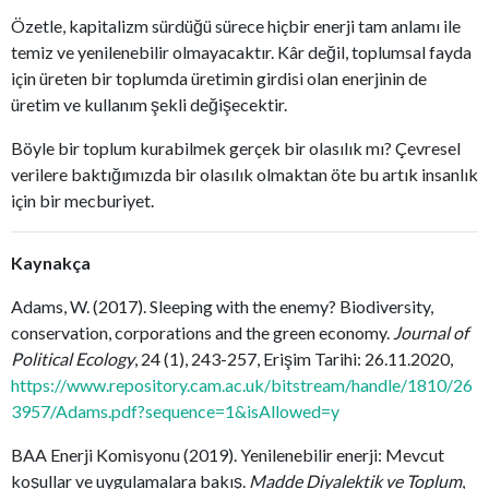
Özetle, kapitalizm sürdüğü sürece hiçbir enerji tam anlamı ile
temiz ve yenilenebilir olmayacaktır. Kâr değil, toplumsal fayda
için üreten bir toplumda üretimin girdisi olan enerjinin de
üretim ve kullanım şekli değişecektir.
Böyle bir toplum kurabilmek gerçek bir olasılık mı? Çevresel
verilere baktığımızda bir olasılık olmaktan öte bu artık insanlık
için bir mecburiyet.
Kaynakça
Adams, W. (2017). Sleeping with the enemy? Biodiversity,
conservation, corporations and the green economy.
Journal of
Political Ecology
, 24 (1), 243-257, Erişim Tarihi: 26.11.2020,
https://www.repository.cam.ac.uk/bitstream/handle/1810/26
3957/Adams.pdf?sequence=1&isAllowed=y
BAA Enerji Komisyonu (2019). Yenilenebilir enerji: Mevcut
koşullar ve uygulamalara bakış.
Madde Diyalektik ve Toplum
,