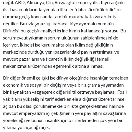
değil. ABD, Almanya, Çin, Rusya gibi emperyalist hiyerarşinin
üst basamaklarında yer alan ülkeler “daha sürdürülebilir” bir
duruma geçiş konusunda tam bir mutabakata varabilmiş
değiller. Bu uzlaşmazlığı kabaca ikiye ayırmak mümkün.
Birincisi bu geçişin maliyetlerine kimin katlanacağı sorusu. Bu
soru mevcut yıkımının sorumluluğunun sahiplenilmesini de
içeriyor. İkincisi ise kurulmakta olan iklim değişikliğinin
merkezinde durduğu yeni pazarlardaki payın artırılması ve
mevcut pazarların ve ticaretin iklim değişikliği temelli
mekanizmalar üzerinden egemenlik altına alınması.
Bir diğer önemli çelişki ise dünya ölçeğinde insanlığın temelden
ekonomik ve sosyal bir değişim veya bir sıçrama yaşamadan
bir kaynaktan vazgeçerek diğerini tüketmeye başlaması. Fosil
yakıtların yükselişini tarif ederken ele aldığımız üzere tarihsel
açıdan bu olası görülmemekle birlikte gerçekleşmesi halinde
mevcut emperyalizm içi çekişmenin yeni paylaşım savaşlarına
yöneleceği ve bunun insanlık için bir ilerlemeden çok yeni bir
yıkıma yol açacağı açık.