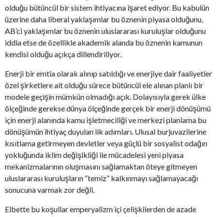
olduğu bütüncül bir sistem ihtiyacına işaret ediyor. Bu kabulün
üzerine daha liberal yaklaşımlar bu öznenin piyasa olduğunu,
AB’ci yaklaşımlar bu öznenin uluslararası kuruluşlar olduğunu
iddia etse de özellikle akademik alanda bu öznenin kamunun
kendisi olduğu açıkça dillendiriliyor.
Enerji bir emtia olarak alınıp satıldığı ve enerjiye dair faaliyetler
özel şirketlere ait olduğu sürece bütüncül ele alınan planlı bir
modele geçişin mümkün olmadığı açık. Dolayısıyla gerek ülke
ölçeğinde gerekse dünya ölçeğinde gerçek bir enerji dönüşümü
için enerji alanında kamu işletmeciliği ve merkezi planlama bu
dönüşümün ihtiyaç duyulan ilk adımları. Ulusal burjuvazilerine
kısıtlama getirmeyen devletler veya güçlü bir sosyalist odağın
yokluğunda iklim değişikliği ile mücadelesi yeni piyasa
mekanizmalarının oluşmasını sağlamaktan öteye gitmeyen
uluslararası kuruluşların “temiz” kalkınmayı sağlamayacağı
sonucuna varmak zor değil.
Elbette bu koşullar emperyalizm içi çelişkilerden de azade