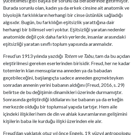
yüceltilmesi gibi başka bir sorunu da beraberinde getirmiştir.
Burada sorunlu olan, kadın ya da erkek cinsine ait anatomik ve
biyolojik farklılıkların herhangi bir cinse üstünlük sağladığı
algısıdır. Bugün, bu farklılığın eşitsizlik yarattığına dair
herhangi bir bilimsel veri yoktur. Eşitsizliği yaratan nedenler
anatomide değil çok daha farklı yerlerde, insanlar arasındaki
eşitsizliği yaratan sınıflı toplum yapısında aranmalıdır.
Freud’un 1913 yılında yazdığı
Totem ve Tabu
, tam da bu açıdan
eleştirilmesi gereken eserlerinden birisidir. Freud, her ne kadar
totemlerin klan mensuplarına anneden ya da babadan
geçebileceğini, başlangıçta sadece anneden geçmekteyken
sonradan annenin yerini babanın aldığını (Freud, 2016, s. 29)
belirtse de bu değişimin dinamikleri üzerinde durmamıştır.
Sonrasında geliştirdiği iddialarını ise babanın ya da erkeğin
merkezde olduğu bir toplumsal yapıda tartışır. Hem aile
içindeki ilişkileri hem de din ve ahlak kavramlarının gelişimini
kişilerin baba ile kurduğu ilişki üzerinden ele alır.
Freud’dan yaklaşık otuz yıl önce Engels, 19. yüzyıl antropologu