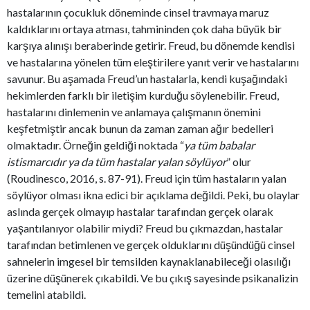
hastalarının çocukluk döneminde cinsel travmaya maruz
kaldıklarını ortaya atması, tahmininden çok daha büyük bir
karşıya alınışı beraberinde getirir. Freud, bu dönemde kendisi
ve hastalarına yönelen tüm eleştirilere yanıt verir ve hastalarını
savunur. Bu aşamada Freud’un hastalarla, kendi kuşağındaki
hekimlerden farklı bir iletişim kurduğu söylenebilir. Freud,
hastalarını dinlemenin ve anlamaya çalışmanın önemini
keşfetmiştir ancak bunun da zaman zaman ağır bedelleri
olmaktadır. Örneğin geldiği noktada “
ya tüm babalar
istismarcıdır ya da tüm hastalar yalan söylüyor
” olur
(Roudinesco, 2016, s. 87-91). Freud için tüm hastaların yalan
söylüyor olması ikna edici bir açıklama değildi. Peki, bu olaylar
aslında gerçek olmayıp hastalar tarafından gerçek olarak
yaşantılanıyor olabilir miydi? Freud bu çıkmazdan, hastalar
tarafından betimlenen ve gerçek olduklarını düşündüğü cinsel
sahnelerin imgesel bir temsilden kaynaklanabileceği olasılığı
üzerine düşünerek çıkabildi. Ve bu çıkış sayesinde psikanalizin
temelini atabildi.