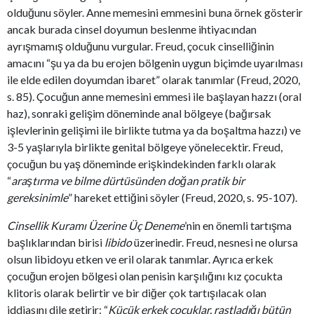
olduğunu söyler. Anne memesini emmesini buna örnek gösterir
ancak burada cinsel doyumun beslenme ihtiyacından
ayrışmamış olduğunu vurgular. Freud, çocuk cinselliğinin
amacını “şu ya da bu erojen bölgenin uygun biçimde uyarılması
ile elde edilen doyumdan ibaret” olarak tanımlar (Freud, 2020,
s. 85). Çocuğun anne memesini emmesi ile başlayan hazzı (oral
haz), sonraki gelişim döneminde anal bölgeye (bağırsak
işlevlerinin gelişimi ile birlikte tutma ya da boşaltma hazzı) ve
3-5 yaşlarıyla birlikte genital bölgeye yönelecektir. Freud,
çocuğun bu yaş döneminde erişkindekinden farklı olarak
“
araştırma ve bilme dürtüsünden doğan pratik bir
gereksinimle
” hareket ettiğini söyler (Freud, 2020, s. 95-107).
Cinsellik Kuramı Üzerine Üç Deneme
’nin en önemli tartışma
başlıklarından birisi
libido
üzerinedir. Freud, nesnesi ne olursa
olsun libidoyu etken ve eril olarak tanımlar. Ayrıca erkek
çocuğun erojen bölgesi olan penisin karşılığını kız çocukta
klitoris olarak belirtir ve bir diğer çok tartışılacak olan
iddiasını dile getirir: “
Küçük erkek çocuklar, rastladığı bütün