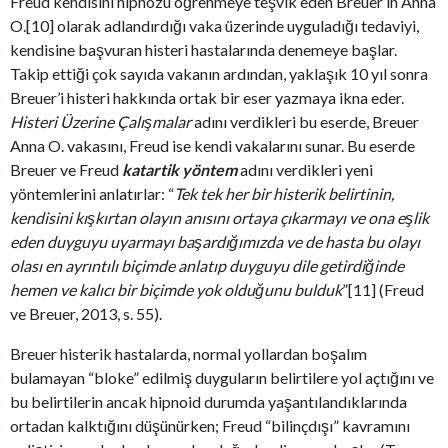
Freud kendisini hipnozu öğrenmeye teşvik eden Breuer’in Anna
O.[10] olarak adlandırdığı vaka üzerinde uyguladığı tedaviyi,
kendisine başvuran histeri hastalarında denemeye başlar.
Takip ettiği çok sayıda vakanın ardından, yaklaşık 10 yıl sonra
Breuer’i histeri hakkında ortak bir eser yazmaya ikna eder.
Histeri Üzerine Çalışmalar
adını verdikleri bu eserde, Breuer
Anna O. vakasını, Freud ise kendi vakalarını sunar. Bu eserde
Breuer ve Freud
katartik yöntem
adını verdikleri yeni
yöntemlerini anlatırlar: “
Tek tek her bir histerik belirtinin,
kendisini kışkırtan olayın anısını ortaya çıkarmayı ve ona eşlik
eden duyguyu uyarmayı başardığımızda ve de hasta bu olayı
olası en ayrıntılı biçimde anlatıp duyguyu dile getirdiğinde
hemen ve kalıcı bir biçimde yok olduğunu bulduk
”[11] (Freud
ve Breuer, 2013, s. 55).
Breuer histerik hastalarda, normal yollardan boşalım
bulamayan “bloke” edilmiş duyguların belirtilere yol açtığını ve
bu belirtilerin ancak hipnoid durumda yaşantılandıklarında
ortadan kalktığını düşünürken; Freud “bilinçdışı” kavramını