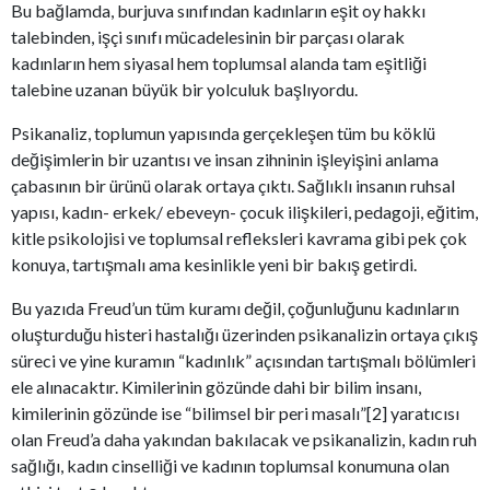
Bu bağlamda, burjuva sınıfından kadınların eşit oy hakkı
talebinden, işçi sınıfı mücadelesinin bir parçası olarak
kadınların hem siyasal hem toplumsal alanda tam eşitliği
talebine uzanan büyük bir yolculuk başlıyordu.
Psikanaliz, toplumun yapısında gerçekleşen tüm bu köklü
değişimlerin bir uzantısı ve insan zihninin işleyişini anlama
çabasının bir ürünü olarak ortaya çıktı. Sağlıklı insanın ruhsal
yapısı, kadın- erkek/ ebeveyn- çocuk ilişkileri, pedagoji, eğitim,
kitle psikolojisi ve toplumsal refleksleri kavrama gibi pek çok
konuya, tartışmalı ama kesinlikle yeni bir bakış getirdi.
Bu yazıda Freud’un tüm kuramı değil, çoğunluğunu kadınların
oluşturduğu histeri hastalığı üzerinden psikanalizin ortaya çıkış
süreci ve yine kuramın “kadınlık” açısından tartışmalı bölümleri
ele alınacaktır. Kimilerinin gözünde dahi bir bilim insanı,
kimilerinin gözünde ise “bilimsel bir peri masalı”[2] yaratıcısı
olan Freud’a daha yakından bakılacak ve psikanalizin, kadın ruh
sağlığı, kadın cinselliği ve kadının toplumsal konumuna olan