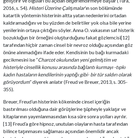
geliştirir ve olguları bu açıdan değerlendirmeye başlar (Tura,
2016, s. 54).
Histeri Üzerine Çalışmalar
’ın son bölümünde
katartik yöntemin histerinin altta yatan nedenlerini ortadan
kaldıramadığını ve bu yüzden de belirtiler yok olsa bile yerine
yenilerinin ortaya çıktığını söyler. Anna O. vakasının saf histerik
bozukluğun bir örneğini oluşturduğunu fakat gözlemcisi[12]
tarafından hiçbir zaman cinsel bir nevroz olduğu açısından göz
önüne alınmadığını ifade eder. Kendisinin bu bağı kurmadaki
gecikmesini ise “
Charcot okulundan yeni gelmiştim ve
histeriyle cinsellik konusu arasında bağlantı kurmayı -tıpkı
kadın hastaların kendilerinin yaptığı gibi- bir tür saldırı olarak
görüyordum
” diyerek anlatır (Freud ve Breuer, 2013, s. 305-
355).
Breuer, Freud’un histerinin kökeninde cinsel içeriğin
bastırılması olduğuna dair görüşlerine şüpheyle yaklaşır ve
kitaplarının yayımlanmasından kısa süre sonra yolları ayrılır.
[13] Freud’a göre hipnoz, unutulan olayların hasta tarafından
bilince taşınmasını sağlaması açısından önemlidir ancak