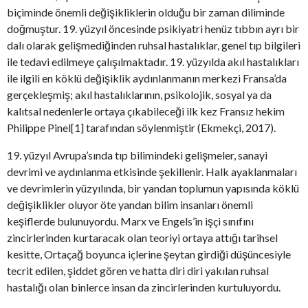
biçiminde önemli değişikliklerin olduğu bir zaman diliminde
doğmuştur. 19. yüzyıl öncesinde psikiyatri henüz tıbbın ayrı bir
dalı olarak gelişmediğinden ruhsal hastalıklar, genel tıp bilgileri
ile tedavi edilmeye çalışılmaktadır. 19. yüzyılda akıl hastalıkları
ile ilgili en köklü değişiklik aydınlanmanın merkezi Fransa’da
gerçekleşmiş; akıl hastalıklarının, psikolojik, sosyal ya da
kalıtsal nedenlerle ortaya çıkabileceği ilk kez Fransız hekim
Philippe Pinel[1] tarafından söylenmiştir (Ekmekçi, 2017).
19. yüzyıl Avrupa’sında tıp bilimindeki gelişmeler, sanayi
devrimi ve aydınlanma etkisinde şekillenir. Halk ayaklanmaları
ve devrimlerin yüzyılında, bir yandan toplumun yapısında köklü
değişiklikler oluyor öte yandan bilim insanları önemli
keşiflerde bulunuyordu. Marx ve Engels’in işçi sınıfını
zincirlerinden kurtaracak olan teoriyi ortaya attığı tarihsel
kesitte, Ortaçağ boyunca içlerine şeytan girdiği düşüncesiyle
tecrit edilen, şiddet gören ve hatta diri diri yakılan ruhsal
hastalığı olan binlerce insan da zincirlerinden kurtuluyordu.