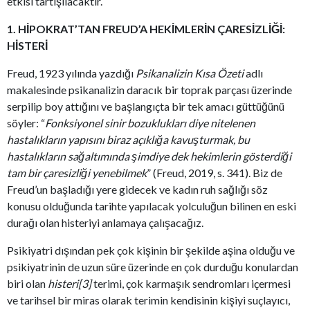
etkisi tartışılacaktır.
1. HİPOKRAT’TAN FREUD’A HEKİMLERİN ÇARESİZLİĞİ:
HİSTERİ
Freud, 1923 yılında yazdığı
Psikanalizin Kısa Özeti
adlı
makalesinde psikanalizin daracık bir toprak parçası üzerinde
serpilip boy attığını ve başlangıçta bir tek amacı güttüğünü
söyler: “
Fonksiyonel sinir bozuklukları diye nitelenen
hastalıkların yapısını biraz açıklığa kavuşturmak, bu
hastalıkların sağaltımında şimdiye dek hekimlerin gösterdiği
tam bir çaresizliği yenebilmek
” (Freud, 2019, s. 341). Biz de
Freud’un başladığı yere gidecek ve kadın ruh sağlığı söz
konusu olduğunda tarihte yapılacak yolculuğun bilinen en eski
durağı olan histeriyi anlamaya çalışacağız.
Psikiyatri dışından pek çok kişinin bir şekilde aşina olduğu ve
psikiyatrinin de uzun süre üzerinde en çok durduğu konulardan
biri olan
histeri[3]
terimi, çok karmaşık sendromları içermesi
ve tarihsel bir miras olarak terimin kendisinin kişiyi suçlayıcı,