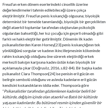
Freud’un erken dönem eserlerindeki cinsellik üzerine
değerlendirmeleri tahmin edilebileceği üzere çokça
eleştirilmiştir. Freud’un penis kıskançlığı olgusuna; biyolojik
determinist bir temelde tanımlandığı, biyolojik bir gerçeklikten
değil ataerkil toplumlar tarafından oluşturulan psikolojik
olgulardan bahsettiği, her kız çocuğu için geçerli olmadığı gibi
farklı ve haklı eleştiriler getirilmiştir. Dönemin ilk kadın
psikanalistlerden Karen Horney[23] penis kıskançlığının tek
yönlülüğünü sorgular ve kadının ikincilleşmesinin kökeninde
rahim kıskançlığı olduğunu öne sürerek eleştirdiği erkek
merkezli bakışın karşısına kadını üstün kılan biyolojik bir
açıklamayla çıkar (Doğrusöz, 2016, s.82-84). Bir başka kadın
psikanalist Clara Thompson[24] ise penisin eril gücün en
belirgin sembolü olduğunu ve aslında kadınların eril gücün
kendisini kıskandıklarını iddia eder. Thompson’a göre
“
Psikanalistler tarafından gözlemlenen kadınlar belirli bir
kültürde, değişim içinde olan ataerkil ve Batılı bir kültürde
yaşayan kadınlardır. Bu bütünsel resmin içinden güvenilir bir