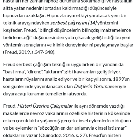
hastaları her zaman hipnoz durumuna sokamadığı ve hastalığın
altta yatan nedenini ortadan kaldırmadığı düşüncesiyle
hipnozdan uzaklaşır. Hipnozla aynı etkiyi yaratacak yeni bir
teknik arayışındayken
serbest çağrışım [14]
yöntemini
keşfeder. Freud, “bilinçli düşüncelerin bilinçdışı malzemelerce
belirleneceği" düşüncesinden yola çıkarak geliştirdiği bu yeni
yöntemin sonuçlarını ve klinik deneyimlerini paylaşmaya başlar
(Freud, 2019, s.347-348).
Freud serbest çağrışım tekniğini uygularken bir yandan da
“bastırma”, “direnç”, “aktarım” gibi kavramları geliştiriyor,
hastaların rüyalarını analiz ediyor ve bir kaç yıl sonra, 1899’un
son günlerinde yayımlanacak olan
Düşlerin Yorumu
eseriyle
duyuracağı kuramın temellerini atıyordu.
Freud,
Histeri Üzerine Çalışmalar
ile aynı dönemde yazdığı
makalelerde nevroz vakalarının özellikle histerinin kökeninde
erken çocuklukta yaşanmış
gerçek cinsel eylemlerin olduğunu
ve bu eylemlerin “sözcüğün en dar anlamıyla cinsel istismar”
olduklarını yazar (Quinodoz, 2016, s. 27). Freud’un histeri