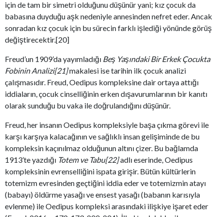
için de tam bir simetri olduğunu düşünür yani; kız çocuk da
babasına duyduğu aşk nedeniyle annesinden nefret eder. Ancak
sonradan kız çocuk için bu sürecin farklı işlediği yönünde görüş
değiştirecektir.[20]
Freud’un 1909’da yayımladığı
Beş Yaşındaki Bir Erkek Çocukta
Fobinin Analizi[21]
makalesi ise tarihin ilk çocuk analizi
çalışmasıdır. Freud, Oedipus kompleksine dair ortaya attığı
iddiaların, çocuk cinselliğinin erken dışavurumlarının bir kanıtı
olarak sunduğu bu vaka ile doğrulandığını düşünür.
Freud, her insanın Oedipus kompleksiyle başa çıkma görevi ile
karşı karşıya kalacağının ve sağlıklı insan gelişiminde de bu
kompleksin kaçınılmaz olduğunun altını çizer. Bu bağlamda
1913’te yazdığı
Totem ve Tabu[22]
adlı eserinde, Oedipus
kompleksinin evrenselliğini ispata girişir. Bütün kültürlerin
totemizm evresinden geçtiğini iddia eder ve totemizmin atayı
(babayı) öldürme yasağı ve ensest yasağı (babanın karısıyla
evlenme) ile Oedipus kompleksi arasındaki ilişkiye işaret eder