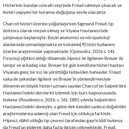
Histerinin bundan sonraki seyrinde Freud sahneye çıkacak ve
histeri yepyeni bir kuramın doğuşuna vesile olacaktır.
Charcot histeri üzerine yoğunlaşırken Sigmund Freud, tıp
doktoru olarak mezun olmuş ve Viyana Hastanesi’nde
çalışmaya başlamıştır. Beyin anatomisi ve nöropatoloji
alanlarında uzmanlaşmakta ve kokainin[9] tıbbi kullanımı
üzerine araştırmalar yapmaktadır (Quinodoz, 2016 s. 14).
Fizyoloji eğitimi aldığı dönemde, hipnoz ile ilgilenen Breuer ile
tanışır ve arkadaş olur. Breuer bir gün kendisine histeri hastası
Viyanalı genç bir kız ile yürüttüğü tedaviden bahseder. Freud
vaka ile yakından ilgilenir ve Breuer’in yönlendirmesiyle
dönemin en büyük histeri uzmanı sayılan Charcot’un Salpetrière
Hastanesi’ndeki derslerini izlemek için burs başvurusunda
bulunur (Roudinesco, 2016, s. 56). 1885 yılında Salpetrière
Hastanesi’ndeki deneyim, o güne dek kendini sadece doğabilim
araştırmalarına adamış olan Freud için oldukça farklıdır.
Hipnoz, dâhil olduğu tıp çevresi tarafından gayriciddî bulunsa
da Freud’un giderek daha fazla ilgisini çekmektedir. Freud,