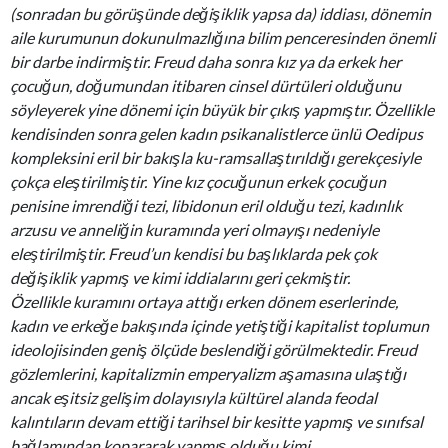
(sonradan bu görüşünde değişiklik yapsa da) iddiası, dönemin
aile kurumunun dokunulmazlığına bilim penceresinden önemli
bir darbe indirmiştir. Freud daha sonra kız ya da erkek her
çocuğun, doğumundan itibaren cinsel dürtüleri olduğunu
söyleyerek yine dönemi için büyük bir çıkış yapmıştır. Özellikle
kendisinden sonra gelen kadın psikanalistlerce ünlü Oedipus
kompleksini eril bir bakışla ku-ramsallaştırıldığı gerekçesiyle
çokça eleştirilmiştir. Yine kız çocuğunun erkek çocuğun
penisine imrendiği tezi, libidonun eril olduğu tezi, kadınlık
arzusu ve anneliğin kuramında yeri olmayışı nedeniyle
eleştirilmiştir. Freud’un kendisi bu başlıklarda pek çok
değişiklik yapmış ve kimi iddialarını geri çekmiştir.
Özellikle kuramını ortaya attığı erken dönem eserlerinde,
kadın ve erkeğe bakışında içinde yetiştiği kapitalist toplumun
ideolojisinden geniş ölçüde beslendiği görülmektedir. Freud
gözlemlerini, kapitalizmin emperyalizm aşamasına ulaştığı
ancak eşitsiz gelişim dolayısıyla kültürel alanda feodal
kalıntıların devam ettiği tarihsel bir kesitte yapmış ve sınıfsal
bağlamından kopararak yapmış olduğu kimi