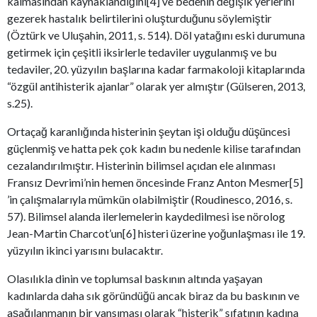
kalmasından kaynaklandığını[4] ve bedenin değişik yerlerini
gezerek hastalık belirtilerini oluşturduğunu söylemiştir
(Öztürk ve Uluşahin, 2011, s. 514). Döl yatağını eski durumuna
getirmek için çeşitli iksirlerle tedaviler uygulanmış ve bu
tedaviler, 20. yüzyılın başlarına kadar farmakoloji kitaplarında
“özgül antihisterik ajanlar” olarak yer almıştır (Gülseren, 2013,
s.25).
Ortaçağ karanlığında histerinin şeytan işi olduğu düşüncesi
güçlenmiş ve hatta pek çok kadın bu nedenle kilise tarafından
cezalandırılmıştır. Histerinin bilimsel açıdan ele alınması
Fransız Devrimi’nin hemen öncesinde Franz Anton Mesmer[5]
’in çalışmalarıyla mümkün olabilmiştir (Roudinesco, 2016, s.
57). Bilimsel alanda ilerlemelerin kaydedilmesi ise nörolog
Jean-Martin Charcot’un[6] histeri üzerine yoğunlaşması ile 19.
yüzyılın ikinci yarısını bulacaktır.
Olasılıkla dinin ve toplumsal baskının altında yaşayan
kadınlarda daha sık göründüğü ancak biraz da bu baskının ve
aşağılanmanın bir yansıması olarak “histerik” sıfatının kadına