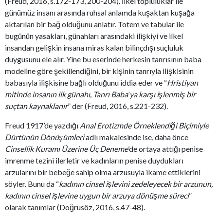
(Freud, 2016, s.172-173, 200-204). İlkel topluluklar ile
günümüz insanı arasında ruhsal anlamda kuşaktan kuşağa
aktarılan bir bağ olduğunu anlatır. Totem ve tabular ile
bugünün yasakları, günahları arasındaki ilişkiyi ve ilkel
insandan gelişkin insana miras kalan bilinçdışı suçluluk
duygusunu ele alır. Yine bu eserinde herkesin tanrısının baba
modeline göre şekillendiğini, bir kişinin tanrıyla ilişkisinin
babasıyla ilişkisine bağlı olduğunu iddia eder ve “
Hristiyan
mitinde insanın ilk günahı, Tanrı Baba
’
ya karşı işlenmiş bir
suçtan kaynaklanır
” der (Freud, 2016, s.221-232).
Freud 1917’de yazdığı
Anal Erotizmde Örneklendiği Biçimiyle
Dürtünün Dönüşümleri
adlı makalesinde ise, daha önce
Cinsellik Kuramı Üzerine Üç Deneme
’de ortaya attığı penise
imrenme tezini ilerletir ve
kadınların penise duydukları
arzularını bir bebeğe sahip olma arzusuyla ikame ettiklerini
söyler. Bunu da “
kadının cinsel işlevini zedeleyecek bir arzunun,
kadının cinsel işlevine uygun bir arzuya dönüşme süreci
”
olarak tanımlar (Doğrusöz, 2016, s.47-48).