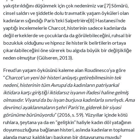
yakıştırıldığını düşünmek için çok nedenimiz var.[7] Sömürü,
cinsel saldırı ve şiddetle dolu travmatik yaşam öyküleri olan
kadınların sığındığı Paris’teki Salpetrière[8] Hastanesi’nde
yaptığı incelemelerle Charcot, histerinin sadece kadınlarda
değil erkeklerde ve çocuklarda da görülebileceğini, ruhsal bir
bozukluk olduğunu ve hipnoz ile histerik belirtilerin ortaya
çıkarılabileceğini öne sürerek bu algıda büyük bir değişikliğe
neden olmuştur (Gülseren, 2013).
Freud’un yaşam öyküsünü kaleme alan Roudinesco’ya göre
“
Charcot'un yeni bir histeri anlayışı getirebilmesinin tek
nedeni, histerinin tüm Avrupa
’
da kadınların patriyarkal
iktidara karşı giriştiği iktidarsız isyanın ifadesi haline gelmiş
olmasıdır. Viyana
’
da bu isyan burjuva kadınlarla sınırlıydı. Ama
devrimci ayaklanmaların şehri Paris
’
te, giderek bir siyasi
görünüme bürünüyordu
” (2016, s. 59). Yüzyıllar içinde kötü
ruhlara, şeytana ya da en “gelişkin” haliyle kadın döl yatağının
doyumsuzluğuna bağlanan histeri, aslında kadınların toplumsal
alanda maruz kaldıkları baskının bir dışavurumu muydu?