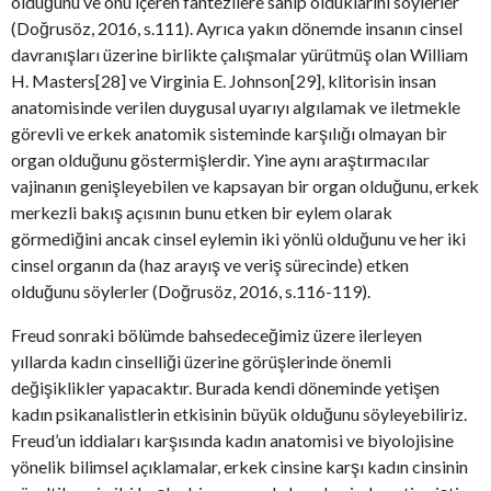
olduğunu ve onu içeren fantezilere sahip olduklarını söylerler
(Doğrusöz, 2016, s.111). Ayrıca yakın dönemde insanın cinsel
davranışları üzerine birlikte çalışmalar yürütmüş olan William
H. Masters[28] ve Virginia E. Johnson[29], klitorisin insan
anatomisinde verilen duygusal uyarıyı algılamak ve iletmekle
görevli ve erkek anatomik sisteminde karşılığı olmayan bir
organ olduğunu göstermişlerdir. Yine aynı araştırmacılar
vajinanın genişleyebilen ve kapsayan bir organ olduğunu, erkek
merkezli bakış açısının bunu etken bir eylem olarak
görmediğini ancak cinsel eylemin iki yönlü olduğunu ve her iki
cinsel organın da (haz arayış ve veriş sürecinde) etken
olduğunu söylerler (Doğrusöz, 2016, s.116-119).
Freud sonraki bölümde bahsedeceğimiz üzere ilerleyen
yıllarda kadın cinselliği üzerine görüşlerinde önemli
değişiklikler yapacaktır. Burada kendi döneminde yetişen
kadın psikanalistlerin etkisinin büyük olduğunu söyleyebiliriz.
Freud’un iddiaları karşısında kadın anatomisi ve biyolojisine
yönelik bilimsel açıklamalar, erkek cinsine karşı kadın cinsinin