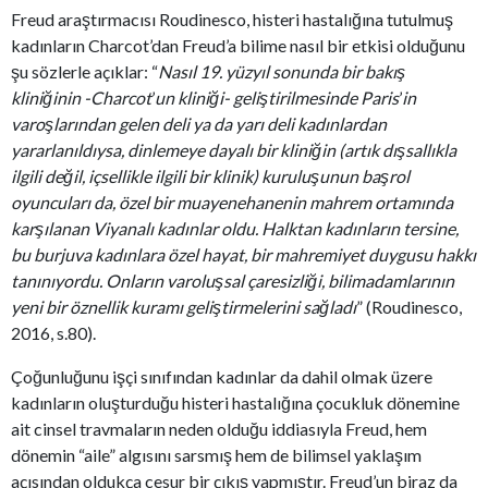
Freud araştırmacısı Roudinesco, histeri hastalığına tutulmuş
kadınların Charcot’dan Freud’a bilime nasıl bir etkisi olduğunu
şu sözlerle açıklar: “
Nasıl 19. yüzyıl sonunda bir bakış
kliniğinin -Charcot
’
un kliniği- geliştirilmesinde Paris
’
in
varoşlarından gelen deli ya da yarı deli kadınlardan
yararlanıldıysa, dinlemeye dayalı bir kliniğin (artık dışsallıkla
ilgili değil, içsellikle ilgili bir klinik) kuruluşunun başrol
oyuncuları da, özel bir muayenehanenin mahrem ortamında
karşılanan Viyanalı kadınlar oldu. Halktan kadınların tersine,
bu burjuva kadınlara özel hayat, bir mahremiyet duygusu hakkı
tanınıyordu. Onların varoluşsal çaresizliği, bilimadamlarının
yeni bir öznellik kuramı geliştirmelerini sağladı
” (Roudinesco,
2016, s.80).
Çoğunluğunu işçi sınıfından kadınlar da dahil olmak üzere
kadınların oluşturduğu histeri hastalığına çocukluk dönemine
ait cinsel travmaların neden olduğu iddiasıyla Freud, hem
dönemin “aile” algısını sarsmış hem de bilimsel yaklaşım
açısından oldukça cesur bir çıkış yapmıştır. Freud’un biraz da