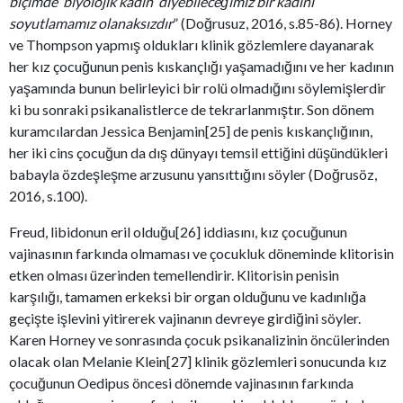
biçimde
‘
biyolojik kadın
’
diyebileceğimiz bir kadını
soyutlamamız olanaksızdır
” (Doğrusuz, 2016, s.85-86). Horney
ve Thompson yapmış oldukları klinik gözlemlere dayanarak
her kız çocuğunun penis kıskançlığı yaşamadığını ve her kadının
yaşamında bunun belirleyici bir rolü olmadığını söylemişlerdir
ki bu sonraki psikanalistlerce de tekrarlanmıştır. Son dönem
kuramcılardan Jessica Benjamin[25] de penis kıskançlığının,
her iki cins çocuğun da dış dünyayı temsil ettiğini düşündükleri
babayla özdeşleşme arzusunu yansıttığını söyler (Doğrusöz,
2016, s.100).
Freud, libidonun eril olduğu[26] iddiasını, kız çocuğunun
vajinasının farkında olmaması ve çocukluk döneminde klitorisin
etken olması üzerinden temellendirir. Klitorisin penisin
karşılığı, tamamen erkeksi bir organ olduğunu ve kadınlığa
geçişte işlevini yitirerek vajinanın devreye girdiğini söyler.
Karen Horney ve sonrasında çocuk psikanalizinin öncülerinden
olacak olan Melanie Klein[27] klinik gözlemleri sonucunda kız
çocuğunun Oedipus öncesi dönemde vajinasının farkında