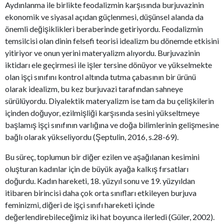
Aydınlanma ile birlikte feodalizmin karşısında burjuvazinin
ekonomik ve siyasal açıdan güçlenmesi, düşünsel alanda da
önemli değişiklikleri beraberinde getiriyordu. Feodalizmin
temsilcisi olan dinin felsefi teorisi idealizm bu dönemde etkisini
yitiriyor ve onun yerini materyalizm alıyordu. Burjuvazinin
iktidarı ele geçirmesi ile işler tersine dönüyor ve yükselmekte
olan işçi sınıfını kontrol altında tutma çabasının bir ürünü
olarak idealizm, bu kez burjuvazi tarafından sahneye
sürülüyordu. Diyalektik materyalizm ise tam da bu çelişkilerin
içinden doğuyor, ezilmişliği karşısında sesini yükseltmeye
başlamış işçi sınıfının varlığına ve doğa bilimlerinin gelişmesine
bağlı olarak yükseliyordu (Şeptulin, 2016, s.28-69).
Bu süreç, toplumun bir diğer ezilen ve aşağılanan kesimini
oluşturan kadınlar için de büyük ayağa kalkış fırsatları
doğurdu. Kadın hareketi, 18. yüzyıl sonu ve 19. yüzyıldan
itibaren birincisi daha çok orta sınıfları etkileyen burjuva
feminizmi, diğeri de işçi sınıfı hareketi içinde
değerlendirebileceğimiz iki hat boyunca ilerledi (Güler, 2002).