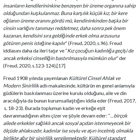
insanların kendilerininkine benzeyen bir üreme organına sahip
olduğundan kuşkulanmaz. Buna karşılık küçük kız, bir kere
oğlanın üreme oranını gördü mü, kendininkinden başka bir
cinsin varlığını tanımayı reddetmez, daha sonra pek önem
kazanan, kendisini sıra geldiğinde erkek olma arzusuna
götüren penis isteğine kapılır
” (Freud, 2020, s.96). Freud
iddiasını daha da ileri taşır ve “
Kız çocuğun kadınlığa geçişi de
ancak erkeksi cinselliğin bastırılmasıyla mümkün olur
” der
(Freud, 2020, s.123-124).[17]
Freud 1908 yılında yayımlanan
Kültürel Cinsel Ahlak ve
Modern Sinirlilik
adlı makalesinde, kültürün en genel anlamıyla
güdülerin baskılanması üzerine kurulu olduğunu, aile ve din
aracılığıyla da bunun kurumsallaştığını iddia eder (Freud, 2017,
s. 18-23). Burada toplumun kadın ve erkeğe eşit
davranmadığının altını çizer ve şöyle devam eder: “
…birçok
ailede erkekler sağlıklı ancak sosyal açıdan istenmeyecek bir
ölçüde ahlaksızdır, kadınlar ise soylu ve aşırı incelmiş olmakla
birlikte ağır bir sinirlilik sergilemektedir. Kültürel standart