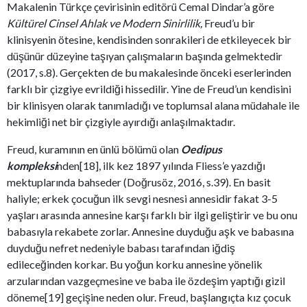
Makalenin Türkçe çevirisinin editörü Cemal Dindar’a göre
Kültürel Cinsel Ahlak ve Modern Sinirlilik,
Freud’u bir
klinisyenin ötesine, kendisinden sonrakileri de etkileyecek bir
düşünür düzeyine taşıyan çalışmaların başında gelmektedir
(2017, s.8). Gerçekten de bu makalesinde önceki eserlerinden
farklı bir çizgiye evrildiği hissedilir. Yine de Freud’un kendisini
bir klinisyen olarak tanımladığı ve toplumsal alana müdahale ile
hekimliği net bir çizgiyle ayırdığı anlaşılmaktadır.
Freud, kuramının en ünlü bölümü olan
Oedipus
kompleksi
nden[18], ilk kez 1897 yılında Fliess’e yazdığı
mektuplarında bahseder (Doğrusöz, 2016, s.39). En basit
haliyle; erkek çocuğun ilk sevgi nesnesi annesidir fakat 3-5
yaşları arasında annesine karşı farklı bir ilgi geliştirir ve bu onu
babasıyla rekabete zorlar. Annesine duyduğu aşk ve babasına
duyduğu nefret nedeniyle babası tarafından iğdiş
edileceğinden korkar. Bu yoğun korku annesine yönelik
arzularından vazgeçmesine ve baba ile özdeşim yaptığı gizil
döneme[19] geçişine neden olur. Freud, başlangıçta kız çocuk