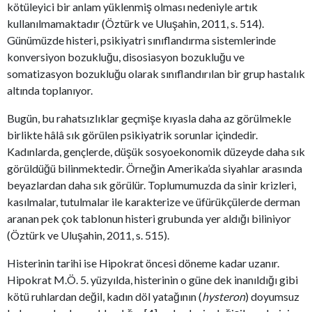
kötüleyici bir anlam yüklenmiş olması nedeniyle artık
kullanılmamaktadır (Öztürk ve Uluşahin, 2011, s. 514).
Günümüzde histeri, psikiyatri sınıflandırma sistemlerinde
konversiyon bozukluğu, disosiasyon bozukluğu ve
somatizasyon bozukluğu olarak sınıflandırılan bir grup hastalık
altında toplanıyor.
Bugün, bu rahatsızlıklar geçmişe kıyasla daha az görülmekle
birlikte hâlâ sık görülen psikiyatrik sorunlar içindedir.
Kadınlarda, gençlerde, düşük sosyoekonomik düzeyde daha sık
görüldüğü bilinmektedir. Örneğin Amerika’da siyahlar arasında
beyazlardan daha sık görülür. Toplumumuzda da sinir krizleri,
kasılmalar, tutulmalar ile karakterize ve üfürükçülerde derman
aranan pek çok tablonun histeri grubunda yer aldığı biliniyor
(Öztürk ve Uluşahin, 2011, s. 515).
Histerinin tarihi ise Hipokrat öncesi döneme kadar uzanır.
Hipokrat M.Ö. 5. yüzyılda, histerinin o güne dek inanıldığı gibi
kötü ruhlardan değil, kadın döl yatağının (
hysteron
) doyumsuz