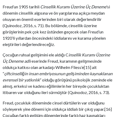
Freud’un 1905 tarihli
Cinsellik Kuramı Üzerine Üç Deneme
’si
dönemin cinsellik algısına ve ön yargılarına açıkça meydan
okuyan en önemli eserlerinden biri olarak değerlendirilir
(Quinodoz, 2016, s. 71). Bu bölümde, cinsellik üzerine
görüşlerinin pek çok kez üstünden geçecek olan Freud’un
1920’li yıllardan öncesindeki iddialarını ve kurama yönelen
eleştirileri değerlendireceğiz.
Çocuğun ruhsal gelişimini ele aldığı C
insellik Kuramı Üzerine
Üç Deneme adlı
eserinde Freud, kuramının gelişmesinde
oldukça katkısı olan arkadaşı Wilhelm Fliess’e[15] ait
“
çiftcinselliğin insan embriyosunun gelişiminden kaynaklanan
evrensel bir yatkınlık
” olduğu görüşünü psikolojik zeminde ele
almış, erkeksi ve kadınsı eğilimlerin her bireyde çocukluktan
itibaren var olduğunu ileri sürmüştür (Quinodoz, 2016, s. 73).
Freud, çocukluk döneminde cinsel dürtülerin var olduğunu
söyleyerek yine dönemi için oldukça iddialı bir çıkış yapar.[16]
Çocuğun farklı gelişim dönemlerinde farklı haz kaynakları