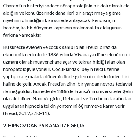
Charcot’un histeriyi sadece nöropatolojinin bir dalı olarak ele
aldığını ve konu üzerinde daha ileri bir araştırmaya gitme
niyetinin olmadığını kısa sürede anlayacak, kendisi için
bambaşka bir dünyanın kapısının aralanmakta olduğunun
farkına varacaktır.
Bu süreçte evlenen ve çocuk sahibi olan Freud, biraz da
ekonomik nedenlerle 1886 yılında Viyana’ya dönerek nöroloji
uzmanı olarak muayenehane açar ve tekrar bildiği alan olan
nöropatolojiyle yönelir. Çocuklardaki beyin felci üzerine
yaptığı çalışmalarla dönemin önde gelen otoriterlerinden biri
haline de gelir. Ancak Freud’un zihni bir yandan nevroz tedavisi
ile meşguldür. Bu nedenle 1888’de Fransa’nın üniversiteler şehri
olarak bilinen Nancy’e gider, Liebeault ve Ternheim tarafından
uygulanan hipnozla telkin yöntemini öğrenmeye karar verir
(Freud, 2019, s.10-11).
2. HİPNOZDAN PSİKANALİZE GEÇİŞ