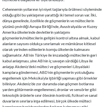
Cehennemin yollarının iyi niyet taşlarıyla örülmesi söyleminde
olduğu gibi bu yaklaşımın yarattığı iki temel sorun var. İlki,
dünya genelinde, özellikle de göçmenlerin ve mültecilerin
yüzünü çevirdiği Avrupa Birliği’nde, Avustralya’da ve Kuzey
Amerika ülkelerinde devletlerin yaklaşımı
göçmenlerin/mültecilerin gelişini kontrol altına almak, kabul
alanların sayısını oldukça sınırlamak ve mümkünse kitlesel
olarak yerinden edilenlerin komşu ülkelerde kalmasını
sağlamaktır. AB’nin Türkiye ile imzaladığı mültecilerin geri
kabul anlaşması, yine AB’nin iç savaşın sürdüğü Libya ile
anlaşıp Akdeniz’deki mülteci ve göçmenleri Libya’daki
kamplara göndermesi, ABD’nin göçmenlerin yolculuğunu
engellemek için Meksika’yla işbirliği yapması gibi örnekler
biliniyor. Akdeniz’de zor durumda olan göçmen botlarına
yardım götürmenin engellenmesi, dronlar ve sensörler gibi
teknolojik ürünlerle sınır ötesinin kontrolü, fiziksel ve sanal
duvarların sınırlara inşa edilmesi, birçok ülkede mülteci
kamplarının hapishanelerden farkının kalmaması gibi