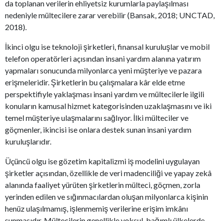
da toplanan verilerin ehliyetsiz kurumlarla paylaşılması
nedeniyle mültecilere zarar verebilir (Bansak, 2018; UNCTAD,
2018).
İkinci olgu ise teknoloji şirketleri, finansal kuruluşlar ve mobil
telefon operatörleri açısından insani yardım alanına yatırım
yapmaları sonucunda milyonlarca yeni müşteriye ve pazara
erişmeleridir. Şirketlerin bu çalışmalara kâr elde etme
perspektifiyle yaklaşması insani yardım ve mültecilerle ilgili
konuların kamusal hizmet kategorisinden uzaklaşmasını ve iki
temel müşteriye ulaşmalarını sağlıyor. İlki mülteciler ve
göçmenler, ikincisi ise onlara destek sunan insani yardım
kuruluşlarıdır.
Üçüncü olgu ise gözetim kapitalizmi iş modelini uygulayan
şirketler açısından, özellikle de veri madenciliği ve yapay zekâ
alanında faaliyet yürüten şirketlerin mülteci, göçmen, zorla
yerinden edilen ve sığınmacılardan oluşan milyonlarca kişinin
henüz ulaşılmamış, işlenmemiş verilerine erişim imkânı
sunmasıdır. Mültecilerin genellikle yoksul, bağımlı ülkelerde