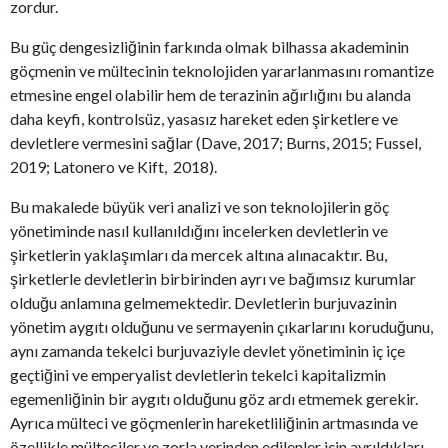
zordur.
Bu güç dengesizliğinin farkında olmak bilhassa akademinin
göçmenin ve mültecinin teknolojiden yararlanmasını romantize
etmesine engel olabilir hem de terazinin ağırlığını bu alanda
daha keyfi, kontrolsüz, yasasız hareket eden şirketlere ve
devletlere vermesini sağlar (Dave, 2017; Burns, 2015; Fussel,
2019; Latonero ve Kift, 2018).
Bu makalede büyük veri analizi ve son teknolojilerin göç
yönetiminde nasıl kullanıldığını incelerken devletlerin ve
şirketlerin yaklaşımları da mercek altına alınacaktır. Bu,
şirketlerle devletlerin birbirinden ayrı ve bağımsız kurumlar
olduğu anlamına gelmemektedir. Devletlerin burjuvazinin
yönetim aygıtı olduğunu ve sermayenin çıkarlarını koruduğunu,
aynı zamanda tekelci burjuvaziyle devlet yönetiminin iç içe
geçtiğini ve emperyalist devletlerin tekelci kapitalizmin
egemenliğinin bir aygıtı olduğunu göz ardı etmemek gerekir.
Ayrıca mülteci ve göçmenlerin hareketliliğinin artmasında ve
özellikle mülteciler ve zorla yerinden edilenler için ayrıldıkları