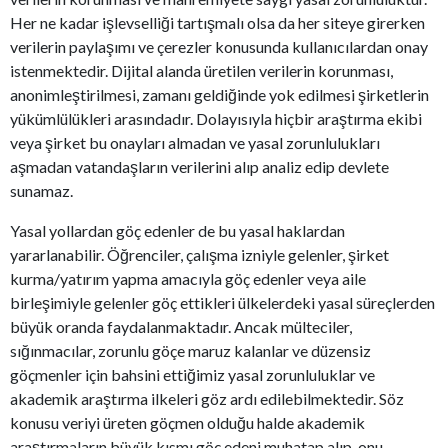
Her ne kadar işlevselliği tartışmalı olsa da her siteye girerken
verilerin paylaşımı ve çerezler konusunda kullanıcılardan onay
istenmektedir. Dijital alanda üretilen verilerin korunması,
anonimleştirilmesi, zamanı geldiğinde yok edilmesi şirketlerin
yükümlülükleri arasındadır. Dolayısıyla hiçbir araştırma ekibi
veya şirket bu onayları almadan ve yasal zorunlulukları
aşmadan vatandaşların verilerini alıp analiz edip devlete
sunamaz.
Yasal yollardan göç edenler de bu yasal haklardan
yararlanabilir. Öğrenciler, çalışma izniyle gelenler, şirket
kurma/yatırım yapma amacıyla göç edenler veya aile
birleşimiyle gelenler göç ettikleri ülkelerdeki yasal süreçlerden
büyük oranda faydalanmaktadır. Ancak mülteciler,
sığınmacılar, zorunlu göçe maruz kalanlar ve düzensiz
göçmenler için bahsini ettiğimiz yasal zorunluluklar ve
akademik araştırma ilkeleri göz ardı edilebilmektedir. Söz
konusu veriyi üreten göçmen olduğu halde akademik
araştırmaların büyük kısmı göç edeni muhatap alıp, onu