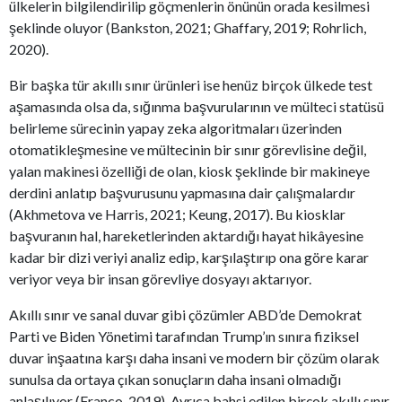
ülkelerin bilgilendirilip göçmenlerin önünün orada kesilmesi
şeklinde oluyor (Bankston, 2021; Ghaffary, 2019; Rohrlich,
2020).
Bir başka tür akıllı sınır ürünleri ise henüz birçok ülkede test
aşamasında olsa da, sığınma başvurularının ve mülteci statüsü
belirleme sürecinin yapay zeka algoritmaları üzerinden
otomatikleşmesine ve mültecinin bir sınır görevlisine değil,
yalan makinesi özelliği de olan, kiosk şeklinde bir makineye
derdini anlatıp başvurusunu yapmasına dair çalışmalardır
(Akhmetova ve Harris, 2021; Keung, 2017). Bu kiosklar
başvuranın hal, hareketlerinden aktardığı hayat hikâyesine
kadar bir dizi veriyi analiz edip, karşılaştırıp ona göre karar
veriyor veya bir insan görevliye dosyayı aktarıyor.
Akıllı sınır ve sanal duvar gibi çözümler ABD’de Demokrat
Parti ve Biden Yönetimi tarafından Trump’ın sınıra fiziksel
duvar inşaatına karşı daha insani ve modern bir çözüm olarak
sunulsa da ortaya çıkan sonuçların daha insani olmadığı
anlaşılıyor (Franco, 2019). Ayrıca bahsi edilen birçok akıllı sınır