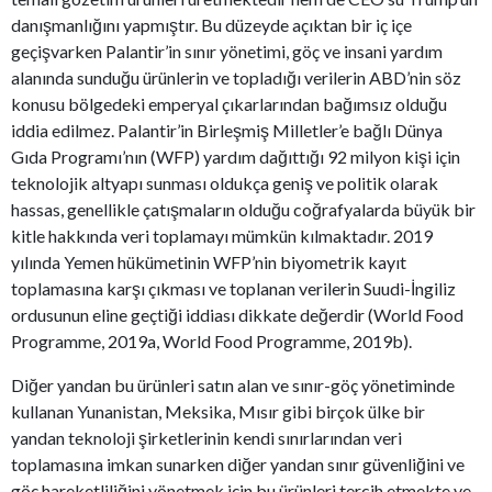
danışmanlığını yapmıştır. Bu düzeyde açıktan bir iç içe
geçişvarken Palantir’in sınır yönetimi, göç ve insani yardım
alanında sunduğu ürünlerin ve topladığı verilerin ABD’nin söz
konusu bölgedeki emperyal çıkarlarından bağımsız olduğu
iddia edilmez. Palantir’in Birleşmiş Milletler’e bağlı Dünya
Gıda Programı’nın (WFP) yardım dağıttığı 92 milyon kişi için
teknolojik altyapı sunması oldukça geniş ve politik olarak
hassas, genellikle çatışmaların olduğu coğrafyalarda büyük bir
kitle hakkında veri toplamayı mümkün kılmaktadır. 2019
yılında Yemen hükümetinin WFP’nin biyometrik kayıt
toplamasına karşı çıkması ve toplanan verilerin Suudi-İngiliz
ordusunun eline geçtiği iddiası dikkate değerdir (World Food
Programme, 2019a, World Food Programme, 2019b).
Diğer yandan bu ürünleri satın alan ve sınır-göç yönetiminde
kullanan Yunanistan, Meksika, Mısır gibi birçok ülke bir
yandan teknoloji şirketlerinin kendi sınırlarından veri
toplamasına imkan sunarken diğer yandan sınır güvenliğini ve
göç hareketliliğini yönetmek için bu ürünleri tercih etmekte ve