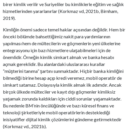
birer kimlik verilir ve Suriyeliler bu kimliklerle eğitim ve sağlık
hizmetlerinden yararlanırlar (Korkmaz vd, 2021b, Birnham,
2019).
Kimliğin önemi sadece temel haklar açısından değildir. Hem bir
önceki bölümde bahsettiğimiz nakit para yardımlarının
yapılması hem de mültecilerin ve göçmenlerin yeni ülkelerine
entegrasyonu için bazı hizmetlere ulaşabilmeleri için de
önemlidir. Örneğin kimlik simkart almak ve banka hesabı
açmak gereklidir. Bu alanlardaki uluslararası kurallar
“müşterini tanıma” şartını sunmaktadır. Hiçbir banka kimliğini
bilmediği birine hesap açıp kredi veremez, mobil operatör de
simkart satamaz. Dolayısıyla kimlik almak ilk adımdır. Ancak
birçok ülkede mülteciler ve kayıt dışı göçmenler kimliksiz
yaşamak zorunda kaldıkları için ciddi sorunlar yaşamaktadır.
Bu nedenle BM’nin öncülüğünde ve bazı küresel finans ve
teknoloji şirketleriyle mobil operatörlerin desteklediği
inisiyatifler dijital kimlik çözümlerini gündeme getirmektedir
(Korkmaz vd., 2021b).