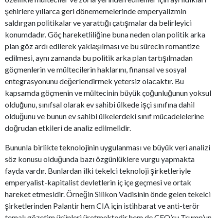
şehirlere yıllarca geri dönememelerinde emperyalizmin
saldırgan politikalar ve yarattığı çatışmalar da belirleyici
konumdadır. Göç hareketliliğine buna neden olan politik arka
plan göz ardı edilerek yaklaşılması ve bu sürecin romantize
edilmesi, aynı zamanda bu politik arka plan tartışılmadan
göçmenlerin ve mültecilerin haklarını, finansal ve sosyal
entegrasyonunu değerlendirmek yetersiz olacaktır. Bu
kapsamda göçmenin ve mültecinin büyük çoğunluğunun yoksul
olduğunu, sınıfsal olarak ev sahibi ülkede işçi sınıfına dahil
olduğunu ve bunun ev sahibi ülkelerdeki sınıf mücadelelerine
doğrudan etkileri de analiz edilmelidir.
Bununla birlikte teknolojinin uygulanması ve büyük veri analizi
söz konusu olduğunda bazı özgünlüklere vurgu yapmakta
fayda vardır. Bunlardan ilki tekelci teknoloji şirketleriyle
emperyalist-kapitalist devletlerin iç içe geçmesi ve ortak
hareket etmesidir. Örneğin Silikon Vadisinin önde gelen tekelci
şirketlerinden Palantir hem CIA için istihbarat ve anti-terör
temalı gözetim ürünleri üretmektedir hem de CEO’su Trump’un