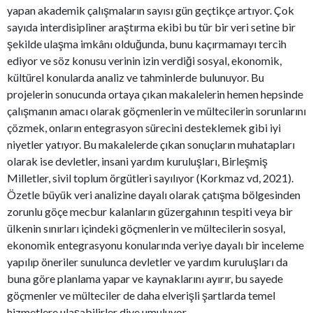
yapan akademik çalışmaların sayısı gün geçtikçe artıyor. Çok
sayıda interdisipliner araştırma ekibi bu tür bir veri setine bir
şekilde ulaşma imkânı olduğunda, bunu kaçırmamayı tercih
ediyor ve söz konusu verinin izin verdiği sosyal, ekonomik,
kültürel konularda analiz ve tahminlerde bulunuyor. Bu
projelerin sonucunda ortaya çıkan makalelerin hemen hepsinde
çalışmanın amacı olarak göçmenlerin ve mültecilerin sorunlarını
çözmek, onların entegrasyon sürecini desteklemek gibi iyi
niyetler yatıyor. Bu makalelerde çıkan sonuçların muhatapları
olarak ise devletler, insani yardım kuruluşları, Birleşmiş
Milletler, sivil toplum örgütleri sayılıyor (Korkmaz vd, 2021).
Özetle büyük veri analizine dayalı olarak çatışma bölgesinden
zorunlu göçe mecbur kalanların güzergahının tespiti veya bir
ülkenin sınırları içindeki göçmenlerin ve mültecilerin sosyal,
ekonomik entegrasyonu konularında veriye dayalı bir inceleme
yapılıp öneriler sunulunca devletler ve yardım kuruluşları da
buna göre planlama yapar ve kaynaklarını ayırır, bu sayede
göçmenler ve mülteciler de daha elverişli şartlarda temel
hizmetlere ulaşabilirler diye umuluyor.