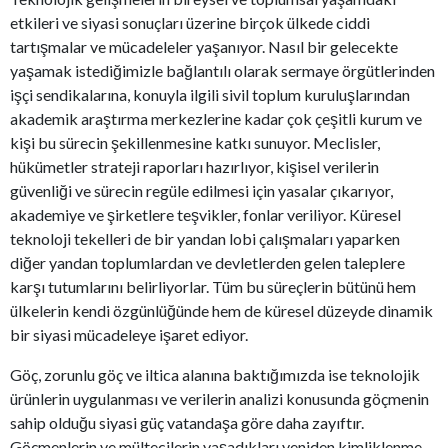
etkileri ve siyasi sonuçları üzerine birçok ülkede ciddi
tartışmalar ve mücadeleler yaşanıyor. Nasıl bir gelecekte
yaşamak istediğimizle bağlantılı olarak sermaye örgütlerinden
işçi sendikalarına, konuyla ilgili sivil toplum kuruluşlarından
akademik araştırma merkezlerine kadar çok çeşitli kurum ve
kişi bu sürecin şekillenmesine katkı sunuyor. Meclisler,
hükümetler strateji raporları hazırlıyor, kişisel verilerin
güvenliği ve sürecin regüle edilmesi için yasalar çıkarıyor,
akademiye ve şirketlere teşvikler, fonlar veriliyor. Küresel
teknoloji tekelleri de bir yandan lobi çalışmaları yaparken
diğer yandan toplumlardan ve devletlerden gelen taleplere
karşı tutumlarını belirliyorlar. Tüm bu süreçlerin bütünü hem
ülkelerin kendi özgünlüğünde hem de küresel düzeyde dinamik
bir siyasi mücadeleye işaret ediyor.
Göç, zorunlu göç ve iltica alanına baktığımızda ise teknolojik
ürünlerin uygulanması ve verilerin analizi konusunda göçmenin
sahip olduğu siyasi güç vatandaşa göre daha zayıftır.
Göçmenlerin ve mültecilerin yaşadıkları yeniden kimliklenme