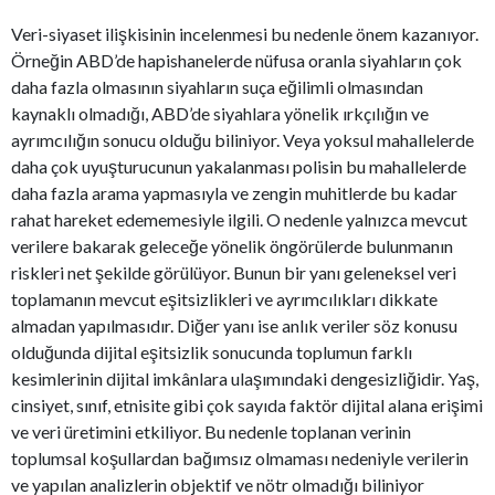
Veri-siyaset ilişkisinin incelenmesi bu nedenle önem kazanıyor.
Örneğin ABD’de hapishanelerde nüfusa oranla siyahların çok
daha fazla olmasının siyahların suça eğilimli olmasından
kaynaklı olmadığı, ABD’de siyahlara yönelik ırkçılığın ve
ayrımcılığın sonucu olduğu biliniyor. Veya yoksul mahallelerde
daha çok uyuşturucunun yakalanması polisin bu mahallelerde
daha fazla arama yapmasıyla ve zengin muhitlerde bu kadar
rahat hareket edememesiyle ilgili. O nedenle yalnızca mevcut
verilere bakarak geleceğe yönelik öngörülerde bulunmanın
riskleri net şekilde görülüyor. Bunun bir yanı geleneksel veri
toplamanın mevcut eşitsizlikleri ve ayrımcılıkları dikkate
almadan yapılmasıdır. Diğer yanı ise anlık veriler söz konusu
olduğunda dijital eşitsizlik sonucunda toplumun farklı
kesimlerinin dijital imkânlara ulaşımındaki dengesizliğidir. Yaş,
cinsiyet, sınıf, etnisite gibi çok sayıda faktör dijital alana erişimi
ve veri üretimini etkiliyor. Bu nedenle toplanan verinin
toplumsal koşullardan bağımsız olmaması nedeniyle verilerin
ve yapılan analizlerin objektif ve nötr olmadığı biliniyor