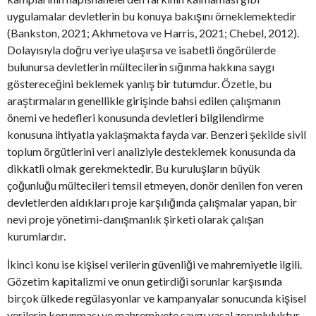
uygulamalar devletlerin bu konuya bakışını örneklemektedir
(Bankston, 2021; Akhmetova ve Harris, 2021; Chebel, 2012).
Dolayısıyla doğru veriye ulaşırsa ve isabetli öngörülerde
bulunursa devletlerin mültecilerin sığınma hakkına saygı
göstereceğini beklemek yanlış bir tutumdur. Özetle, bu
araştırmaların genellikle girişinde bahsi edilen çalışmanın
önemi ve hedefleri konusunda devletleri bilgilendirme
konusuna ihtiyatla yaklaşmakta fayda var. Benzeri şekilde sivil
toplum örgütlerini veri analiziyle desteklemek konusunda da
dikkatli olmak gerekmektedir. Bu kuruluşların büyük
çoğunluğu mültecileri temsil etmeyen, donör denilen fon veren
devletlerden aldıkları proje karşılığında çalışmalar yapan, bir
nevi proje yönetimi-danışmanlık şirketi olarak çalışan
kurumlardır.
İkinci konu ise kişisel verilerin güvenliği ve mahremiyetle ilgili.
Gözetim kapitalizmi ve onun getirdiği sorunlar karşısında
birçok ülkede regülasyonlar ve kampanyalar sonucunda kişisel
verilerin korunması ve mahremiyete saygı yasal zorunluluktur.