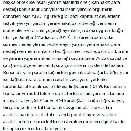
başka örnek ise insani yardım alanında öne çıkan nakit para
desteği konusudur. Son yıllarda insani yardım örgütlerini
donörleri olan ABD, İngiltere gibi bazı kapitalist devletlerin
teşvikiyle ayni yardım yerine nakit para desteği vermenin
mülteciler ve zorunlu göçe uğrayanlar için daha uygun olduğu
fikri gelişmiştir (Madianou, 2019). Bu sürecin uzun yıllar
sürmesi nedeniyle mültecilere ayni yardım yerine nakit para
desteği vermenin onlara istediği ürünleri seçme, para biriktirme
ve yatırım yapma imkanı sunacağı savunuluyor. Ancak savaş ve
çatışma bölgelerine nakit para götürmenin riskleri de fazladır.
Bunun bir yanı paranın taşınırken güvenlik alma şartı, diğer yanı
ise dağıtılan nakit paranın çeteler veya yerel yetkililer
tarafından el konulması tehlikesidir (Kaurin, 2019). Bu nedenle
bankalar ve mobil telefon operatörleri insani yardım alanında
inisiyatif alıyor, STK’lar ve BM kuruluşları ile işbirliği yapıyor,
birçok ülkede mobil bankacılık uygulamaları ile yardım
alanlara nakit para dijital ortamda gönderiliyor ve yardım
alanlar belirlenen marketlerde istedikleri ürünleri dijital banka
hesapları üzerinden alabiliyorlar.