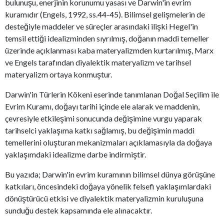
bulunuşu, enerjinin korunumu yasası ve Darwin'in evrim
kuramıdır (Engels, 1992, ss.44-45). Bilimsel gelişmelerin de
desteğiyle maddeler ve süreçler arasındaki ilişki Hegel'in
temsil ettiği idealizminden sıyrılmış, doğanın maddi temeller
üzerinde açıklanması kaba materyalizmden kurtarılmış, Marx
ve Engels tarafından diyalektik materyalizm ve tarihsel
materyalizm ortaya konmuştur.
Darwin'in Türlerin Kökeni eserinde tanımlanan Doğal Seçilim ile
Evrim Kuramı, doğayı tarihi içinde ele alarak ve maddenin,
çevresiyle etkileşimi sonucunda değişimine vurgu yaparak
tarihselci yaklaşıma katkı sağlamış, bu değişimin maddi
temellerini oluşturan mekanizmaları açıklamasıyla da doğaya
yaklaşımdaki idealizme darbe indirmiştir.
Bu yazıda; Darwin'in evrim kuramının bilimsel dünya görüşüne
katkıları, öncesindeki doğaya yönelik felsefi yaklaşımlardaki
dönüştürücü etkisi ve diyalektik materyalizmin kuruluşuna
sunduğu destek kapsamında ele alınacaktır.