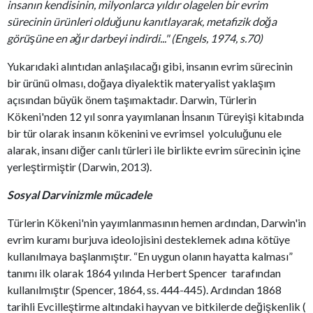
insanın kendisinin, milyonlarca yıldır olagelen bir evrim
sürecinin ürünleri olduğunu kanıtlayarak, metafizik doğa
görüşüne en ağır darbeyi indirdi..." (Engels, 1974, s.70)
Yukarıdaki alıntıdan anlaşılacağı gibi, insanın evrim sürecinin
bir ürünü olması, doğaya diyalektik materyalist yaklaşım
açısından büyük önem taşımaktadır. Darwin, Türlerin
Kökeni'nden 12 yıl sonra yayımlanan İnsanın Türeyişi kitabında
bir tür olarak insanın kökenini ve evrimsel yolculuğunu ele
alarak, insanı diğer canlı türleri ile birlikte evrim sürecinin içine
yerleştirmiştir (Darwin, 2013).
Sosyal Darvinizmle mücadele
Türlerin Kökeni'nin yayımlanmasının hemen ardından, Darwin'in
evrim kuramı burjuva ideolojisini desteklemek adına kötüye
kullanılmaya başlanmıştır. “En uygun olanın hayatta kalması”
tanımı ilk olarak 1864 yılında Herbert Spencer tarafından
kullanılmıştır (Spencer, 1864, ss. 444-445). Ardından 1868
tarihli Evcilleştirme altındaki hayvan ve bitkilerde değişkenlik (