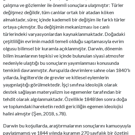
çalışma ve gözlemler ile önemli sonuçlara ulaşmıştır: Türler
değişmez değildir, tüm canlılar ortak bir atadan köken
almaktadır, süreç içinde kademeli bir değişim ile farklı türler
ortaya çıkmıştır. Bu değişimin mekanizması ise canlı
türlerindeki varyasyonlardan kaynaklanmaktadır. Doğadaki
çeşitliliğin evrimin maddi temeli olduğu saptamasıyla evrim
olgusu bilimsel bir kuramla açıklanmıştır. Darwin, dönemin
bilim insanlarının tepkisi ve içinde bulunulan siyasi atmosfer
nedeniyle ulaştığı bu sonuçların yayımlanması konusunda
temkinli davranmıştır. Avrupa'da devrimlere sahne olan 1840'lı
yıllarda, İngiltere'de de grevler ve kitlesel eylemlerin
yaygınlaştığı görülmektedir. İşçi sınıfına ideolojik olarak
destek sağlayan materyalizm ise egemenler tarafından bir
tehdit olarak algılanmaktadır. Özellikle 1848’den sonra doğa
ve toplumdaki hareketin reddi gericiliğin egemen ideolojisi
halini almıştır (Şen, 2018, s.78).
Darwin bu koşullarda, araştırmalarının sonuçlarını kamuoyuyla
paylaşmamış ve 1844 yılında kuramın 270 sayfalık bir özetini