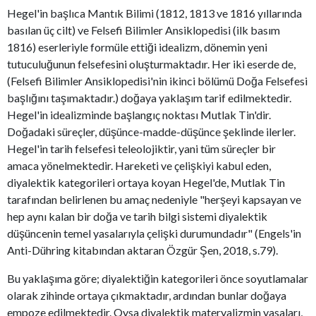
Hegel'in başlıca Mantık Bilimi (1812, 1813 ve 1816 yıllarında
basılan üç cilt) ve Felsefi Bilimler Ansiklopedisi (ilk basım
1816) eserleriyle formüle ettiği idealizm, dönemin yeni
tutuculuğunun felsefesini oluşturmaktadır. Her iki eserde de,
(Felsefi Bilimler Ansiklopedisi'nin ikinci bölümü Doğa Felsefesi
başlığını taşımaktadır.) doğaya yaklaşım tarif edilmektedir.
Hegel'in idealizminde başlangıç noktası Mutlak Tin'dir.
Doğadaki süreçler, düşünce-madde-düşünce şeklinde ilerler.
Hegel'in tarih felsefesi teleolojiktir, yani tüm süreçler bir
amaca yönelmektedir. Hareketi ve çelişkiyi kabul eden,
diyalektik kategorileri ortaya koyan Hegel'de, Mutlak Tin
tarafından belirlenen bu amaç nedeniyle "herşeyi kapsayan ve
hep aynı kalan bir doğa ve tarih bilgi sistemi diyalektik
düşüncenin temel yasalarıyla çelişki durumundadır" (Engels'in
Anti-Dühring kitabından aktaran Özgür Şen, 2018, s.79).
Bu yaklaşıma göre; diyalektiğin kategorileri önce soyutlamalar
olarak zihinde ortaya çıkmaktadır, ardından bunlar doğaya
empoze edilmektedir. Oysa diyalektik materyalizmin yasaları,