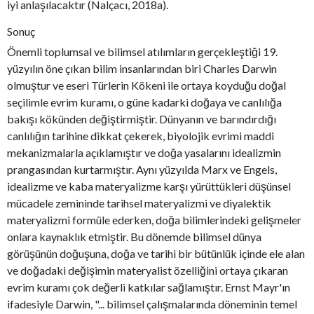
iyi anlaşılacaktır (Nalçacı, 2018a).
Sonuç
Önemli toplumsal ve bilimsel atılımların gerçekleştiği 19.
yüzyılın öne çıkan bilim insanlarından biri Charles Darwin
olmuştur ve eseri Türlerin Kökeni ile ortaya koyduğu doğal
seçilimle evrim kuramı, o güne kadarki doğaya ve canlılığa
bakışı kökünden değiştirmiştir. Dünyanın ve barındırdığı
canlılığın tarihine dikkat çekerek, biyolojik evrimi maddi
mekanizmalarla açıklamıştır ve doğa yasalarını idealizmin
prangasından kurtarmıştır. Aynı yüzyılda Marx ve Engels,
idealizme ve kaba materyalizme karşı yürüttükleri düşünsel
mücadele zemininde tarihsel materyalizmi ve diyalektik
materyalizmi formüle ederken, doğa bilimlerindeki gelişmeler
onlara kaynaklık etmiştir. Bu dönemde bilimsel dünya
görüşünün doğuşuna, doğa ve tarihi bir bütünlük içinde ele alan
ve doğadaki değişimin materyalist özelliğini ortaya çıkaran
evrim kuramı çok değerli katkılar sağlamıştır. Ernst Mayr'ın
ifadesiyle Darwin, "... bilimsel çalışmalarında döneminin temel