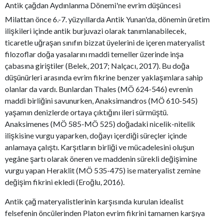
Antik çağdan Aydınlanma Dönemi'ne evrim düşüncesi
Milattan önce 6.-7. yüzyıllarda Antik Yunan'da, dönemin üretim
ilişkileri içinde antik burjuvazi olarak tanımlanabilecek,
ticaretle uğraşan sınıfın bizzat üyelerini de içeren materyalist
filozoflar doğa yasalarını maddi temeller üzerinde inşa
çabasına giriştiler (Belek, 2017; Nalçacı, 2017). Bu doğa
düşünürleri arasında evrim fikrine benzer yaklaşımlara sahip
olanlar da vardı. Bunlardan Thales (MÖ 624-546) evrenin
maddi birliğini savunurken, Anaksimandros (MÖ 610-545)
yaşamın denizlerde ortaya çıktığını ileri sürmüştü.
Anaksimenes (MÖ 585-MÖ 525) doğadaki nicelik-nitelik
ilişkisine vurgu yaparken, doğayı içerdiği süreçler içinde
anlamaya çalıştı. Karşıtların birliği ve mücadelesini oluşun
yegâne şartı olarak öneren ve maddenin sürekli değişimine
vurgu yapan Heraklit (MÖ 535-475) ise materyalist zemine
değişim fikrini ekledi (Eroğlu, 2016).
Antik çağ materyalistlerinin karşısında kurulan idealist
felsefenin öncülerinden Platon evrim fikrini tamamen karşıya