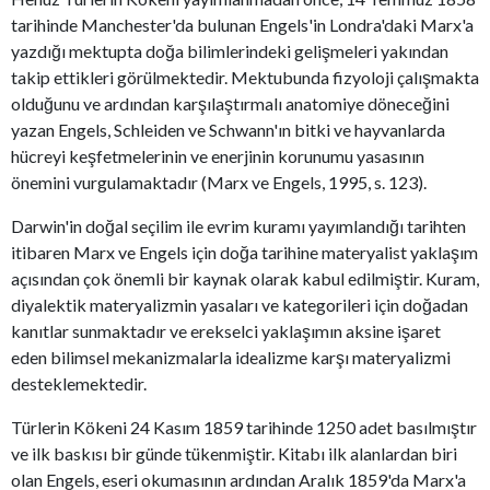
tarihinde Manchester'da bulunan Engels'in Londra'daki Marx'a
yazdığı mektupta doğa bilimlerindeki gelişmeleri yakından
takip ettikleri görülmektedir. Mektubunda fizyoloji çalışmakta
olduğunu ve ardından karşılaştırmalı anatomiye döneceğini
yazan Engels, Schleiden ve Schwann'ın bitki ve hayvanlarda
hücreyi keşfetmelerinin ve enerjinin korunumu yasasının
önemini vurgulamaktadır (Marx ve Engels, 1995, s. 123).
Darwin'in doğal seçilim ile evrim kuramı yayımlandığı tarihten
itibaren Marx ve Engels için doğa tarihine materyalist yaklaşım
açısından çok önemli bir kaynak olarak kabul edilmiştir. Kuram,
diyalektik materyalizmin yasaları ve kategorileri için doğadan
kanıtlar sunmaktadır ve erekselci yaklaşımın aksine işaret
eden bilimsel mekanizmalarla idealizme karşı materyalizmi
desteklemektedir.
Türlerin Kökeni 24 Kasım 1859 tarihinde 1250 adet basılmıştır
ve ilk baskısı bir günde tükenmiştir. Kitabı ilk alanlardan biri
olan Engels, eseri okumasının ardından Aralık 1859'da Marx'a