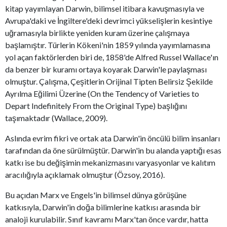
kitap yayımlayan Darwin, bilimsel itibara kavuşmasıyla ve
Avrupa'daki ve İngiltere'deki devrimci yükselişlerin kesintiye
uğramasıyla birlikte yeniden kuram üzerine çalışmaya
başlamıştır. Türlerin Kökeni'nin 1859 yılında yayımlamasına
yol açan faktörlerden biri de, 1858'de Alfred Russel Wallace'ın
da benzer bir kuramı ortaya koyarak Darwin'le paylaşması
olmuştur. Çalışma, Çeşitlerin Orijinal Tipten Belirsiz Şekilde
Ayrılma Eğilimi Üzerine (On the Tendency of Varieties to
Depart Indefinitely From the Original Type) başlığını
taşımaktadır (Wallace, 2009).
Aslında evrim fikri ve ortak ata Darwin'in öncülü bilim insanları
tarafından da öne sürülmüştür. Darwin'in bu alanda yaptığı esas
katkı ise bu değişimin mekanizmasını varyasyonlar ve kalıtım
aracılığıyla açıklamak olmuştur (Özsoy, 2016).
Bu açıdan Marx ve Engels'in bilimsel dünya görüşüne
katkısıyla, Darwin'in doğa bilimlerine katkısı arasında bir
analoji kurulabilir. Sınıf kavramı Marx'tan önce vardır, hatta