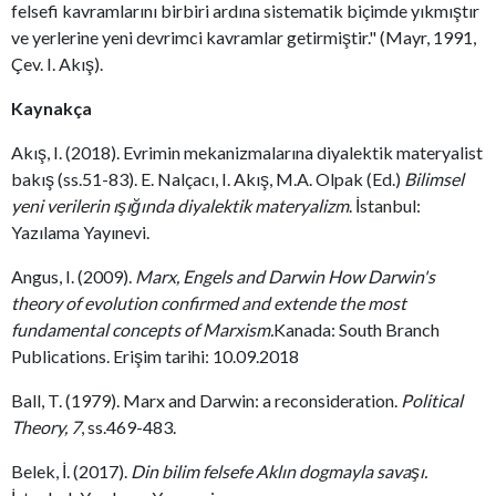
felsefi kavramlarını birbiri ardına sistematik biçimde yıkmıştır
ve yerlerine yeni devrimci kavramlar getirmiştir." (Mayr, 1991,
Çev. I. Akış).
Kaynakça
Akış, I. (2018). Evrimin mekanizmalarına diyalektik materyalist
bakış (ss.51-83). E. Nalçacı, I. Akış, M.A. Olpak (Ed.)
Bilimsel
yeni verilerin ışığında diyalektik materyalizm
. İstanbul:
Yazılama Yayınevi.
Angus, I. (2009).
Marx, Engels and Darwin How Darwin's
theory of evolution confirmed and extende the most
fundamental concepts of Marxism.
Kanada: South Branch
Publications. Erişim tarihi: 10.09.2018
Ball, T. (1979). Marx and Darwin: a reconsideration.
Political
Theory, 7
, ss.469-483.
Belek, İ. (2017).
Din bilim felsefe Aklın dogmayla savaşı.