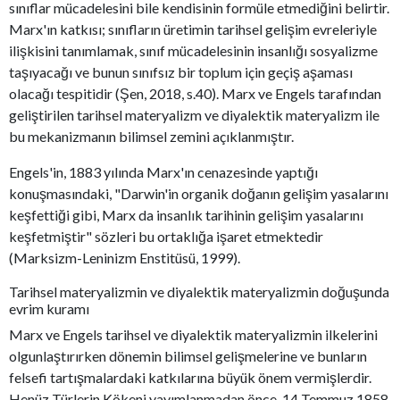
sınıflar mücadelesini bile kendisinin formüle etmediğini belirtir.
Marx'ın katkısı; sınıfların üretimin tarihsel gelişim evreleriyle
ilişkisini tanımlamak, sınıf mücadelesinin insanlığı sosyalizme
taşıyacağı ve bunun sınıfsız bir toplum için geçiş aşaması
olacağı tespitidir (Şen, 2018, s.40). Marx ve Engels tarafından
geliştirilen tarihsel materyalizm ve diyalektik materyalizm ile
bu mekanizmanın bilimsel zemini açıklanmıştır.
Engels'in, 1883 yılında Marx'ın cenazesinde yaptığı
konuşmasındaki, "Darwin'in organik doğanın gelişim yasalarını
keşfettiği gibi, Marx da insanlık tarihinin gelişim yasalarını
keşfetmiştir" sözleri bu ortaklığa işaret etmektedir
(Marksizm-Leninizm Enstitüsü, 1999).
Tarihsel materyalizmin ve diyalektik materyalizmin doğuşunda
evrim kuramı
Marx ve Engels tarihsel ve diyalektik materyalizmin ilkelerini
olgunlaştırırken dönemin bilimsel gelişmelerine ve bunların
felsefi tartışmalardaki katkılarına büyük önem vermişlerdir.
Henüz Türlerin Kökeni yayımlanmadan önce, 14 Temmuz 1858