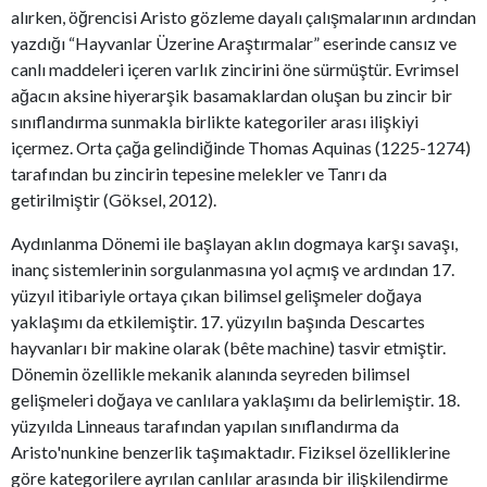
alırken, öğrencisi Aristo gözleme dayalı çalışmalarının ardından
yazdığı “Hayvanlar Üzerine Araştırmalar” eserinde cansız ve
canlı maddeleri içeren varlık zincirini öne sürmüştür. Evrimsel
ağacın aksine hiyerarşik basamaklardan oluşan bu zincir bir
sınıflandırma sunmakla birlikte kategoriler arası ilişkiyi
içermez. Orta çağa gelindiğinde Thomas Aquinas (1225-1274)
tarafından bu zincirin tepesine melekler ve Tanrı da
getirilmiştir (Göksel, 2012).
Aydınlanma Dönemi ile başlayan aklın dogmaya karşı savaşı,
inanç sistemlerinin sorgulanmasına yol açmış ve ardından 17.
yüzyıl itibariyle ortaya çıkan bilimsel gelişmeler doğaya
yaklaşımı da etkilemiştir. 17. yüzyılın başında Descartes
hayvanları bir makine olarak (bête machine) tasvir etmiştir.
Dönemin özellikle mekanik alanında seyreden bilimsel
gelişmeleri doğaya ve canlılara yaklaşımı da belirlemiştir. 18.
yüzyılda Linneaus tarafından yapılan sınıflandırma da
Aristo'nunkine benzerlik taşımaktadır. Fiziksel özelliklerine
göre kategorilere ayrılan canlılar arasında bir ilişkilendirme