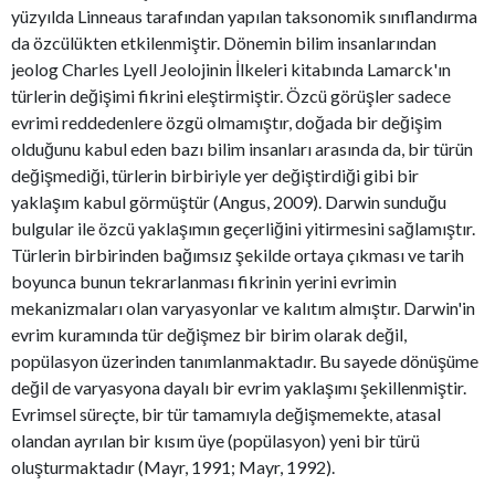
yüzyılda Linneaus tarafından yapılan taksonomik sınıflandırma
da özcülükten etkilenmiştir. Dönemin bilim insanlarından
jeolog Charles Lyell Jeolojinin İlkeleri kitabında Lamarck'ın
türlerin değişimi fikrini eleştirmiştir. Özcü görüşler sadece
evrimi reddedenlere özgü olmamıştır, doğada bir değişim
olduğunu kabul eden bazı bilim insanları arasında da, bir türün
değişmediği, türlerin birbiriyle yer değiştirdiği gibi bir
yaklaşım kabul görmüştür (Angus, 2009). Darwin sunduğu
bulgular ile özcü yaklaşımın geçerliğini yitirmesini sağlamıştır.
Türlerin birbirinden bağımsız şekilde ortaya çıkması ve tarih
boyunca bunun tekrarlanması fikrinin yerini evrimin
mekanizmaları olan varyasyonlar ve kalıtım almıştır. Darwin'in
evrim kuramında tür değişmez bir birim olarak değil,
popülasyon üzerinden tanımlanmaktadır. Bu sayede dönüşüme
değil de varyasyona dayalı bir evrim yaklaşımı şekillenmiştir.
Evrimsel süreçte, bir tür tamamıyla değişmemekte, atasal
olandan ayrılan bir kısım üye (popülasyon) yeni bir türü
oluşturmaktadır (Mayr, 1991; Mayr, 1992).