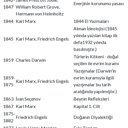
Enerjinin korunumu yasası
1847
William Robert Grove,
Hermann von Helmholtz
1844
Karl Marx
1844 El Yazmaları
Alman İdeolojisi (1845
yılında yazılan kitap ilk
1845
Karl Marx, Friedrich Engels
defa1932 yılında
basılmıştır.)
Türlerin Kökeni - doğal
1859
Charles Darwin
seçilim ile evrim kuramı
Yazışmalar (Darwin'in
1859-
evrim kuramıyla ilgili
Karl Marx, Friedrich Engels
1875
yazışmalar bu tarih
aralığında yapılmıştır.)
1863
İvan Seçenov
Beynin Refleksleri
1867
Karl Marx
Kapital 1. Cilt
1875-
Friedrich Engels
Doğanın Diyalektiği
1882
1877
Lewis Henry Morgen
Eski Toplum