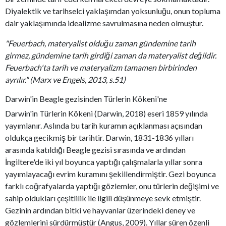
Diyalektik ve tarihselci yaklaşımdan yoksunluğu, onun topluma
dair yaklaşımında idealizme savrulmasına neden olmuştur.
"Feuerbach, materyalist olduğu zaman gündemine tarih
girmez, gündemine tarih girdiği zaman da materyalist değildir.
Feuerbach'ta tarih ve materyalizm tamamen birbirinden
ayrılır." (Marx ve Engels, 2013, s.51)
Darwin'in Beagle gezisinden Türlerin Kökeni'ne
Darwin'in Türlerin Kökeni (Darwin, 2018) eseri 1859 yılında
yayımlanır. Aslında bu tarih kuramın açıklanması açısından
oldukça gecikmiş bir tarihtir. Darwin, 1831-1836 yılları
arasında katıldığı Beagle gezisi sırasında ve ardından
İngiltere'de iki yıl boyunca yaptığı çalışmalarla yıllar sonra
yayımlayacağı evrim kuramını şekillendirmiştir. Gezi boyunca
farklı coğrafyalarda yaptığı gözlemler, onu türlerin değişimi ve
sahip oldukları çeşitlilik ile ilgili düşünmeye sevk etmiştir.
Gezinin ardından bitki ve hayvanlar üzerindeki deney ve
gözlemlerini sürdürmüştür (Angus, 2009). Yıllar süren özenli