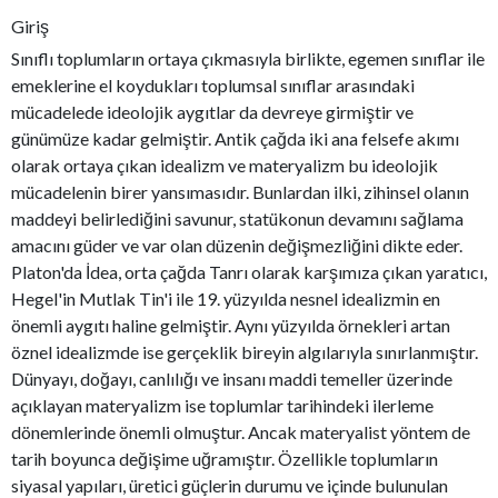
Giriş
Sınıflı toplumların ortaya çıkmasıyla birlikte, egemen sınıflar ile
emeklerine el koydukları toplumsal sınıflar arasındaki
mücadelede ideolojik aygıtlar da devreye girmiştir ve
günümüze kadar gelmiştir. Antik çağda iki ana felsefe akımı
olarak ortaya çıkan idealizm ve materyalizm bu ideolojik
mücadelenin birer yansımasıdır. Bunlardan ilki, zihinsel olanın
maddeyi belirlediğini savunur, statükonun devamını sağlama
amacını güder ve var olan düzenin değişmezliğini dikte eder.
Platon'da İdea, orta çağda Tanrı olarak karşımıza çıkan yaratıcı,
Hegel'in Mutlak Tin'i ile 19. yüzyılda nesnel idealizmin en
önemli aygıtı haline gelmiştir. Aynı yüzyılda örnekleri artan
öznel idealizmde ise gerçeklik bireyin algılarıyla sınırlanmıştır.
Dünyayı, doğayı, canlılığı ve insanı maddi temeller üzerinde
açıklayan materyalizm ise toplumlar tarihindeki ilerleme
dönemlerinde önemli olmuştur. Ancak materyalist yöntem de
tarih boyunca değişime uğramıştır. Özellikle toplumların
siyasal yapıları, üretici güçlerin durumu ve içinde bulunulan