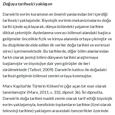
Doğaya tarihselci yaklaşım
Darwin'in evrim kuramının en önemli yanlarından biri içerdiği
tarihselci yaklaşımdır. Biyolojik evrimin mekanizmalarını doğa
tarihi içinde açıklayarak, dünya üstündeki yaşamın tarihine
dikkat çekmiştir. Aydınlanma sonrası bilimsel alandaki başlıca
gelişmeler öncelikle fizik ve kimya alanında ortaya çıkmıştır ve
bu disiplinlerde elde edilen ilk veriler doğa tarihini ve evrimsel
süreci içermemektedir. Bu tarihlerde, diğer bilim alanlarından
farklı olarak jeoloji bilimi dünyanın tarihini araştırmaya
başlamıştır ve biyolojiye dair yeni görüşler de ileri
sürülmektedir (Talbot, 2009). Darwin'in katkısı ile doğadaki
tarihsel gelişimin bilimsel zemini ortaya konmuştur.
Marx Kapital'de Türlerin Kökeni'ni çığır açan bir eser olarak
tanımlamıştır (Marx, 2011, s. 332, dipnot 36). İki dipnotta,
Darwin'in doğa tarihini maddi zemin olarak tarif ettiği biyolojik
evrim yaklaşımıyla, kendisinin toplumların tarihine (özel olarak
teknoloji tarihine) yaklaşımı arasındaki benzerlikler üzerinde