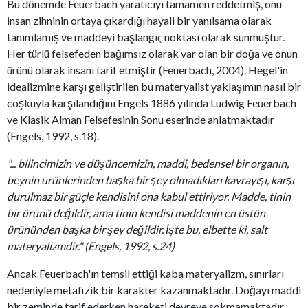
Bu dönemde Feuerbach yaratıcıyı tamamen reddetmiş, onu
insan zihninin ortaya çıkardığı hayali bir yanılsama olarak
tanımlamış ve maddeyi başlangıç noktası olarak sunmuştur.
Her türlü felsefeden bağımsız olarak var olan bir doğa ve onun
ürünü olarak insanı tarif etmiştir (Feuerbach, 2004). Hegel'in
idealizmine karşı geliştirilen bu materyalist yaklaşımın nasıl bir
coşkuyla karşılandığını Engels 1886 yılında Ludwig Feuerbach
ve Klasik Alman Felsefesinin Sonu eserinde anlatmaktadır
(Engels, 1992, s.18).
"... bilincimizin ve düşüncemizin, maddi, bedensel bir organın,
beynin ürünlerinden başka bir şey olmadıkları kavrayışı, karşı
durulmaz bir güçle kendisini ona kabul ettiriyor. Madde, tinin
bir ürünü değildir, ama tinin kendisi maddenin en üstün
ürününden başka bir şey değildir. İşte bu, elbette ki, salt
materyalizmdir." (Engels, 1992, s.24)
Ancak Feuerbach'ın temsil ettiği kaba materyalizm, sınırları
nedeniyle metafizik bir karakter kazanmaktadır. Doğayı maddi
bir zeminde tarif ederken hareketi devreye sokmamaktadır.