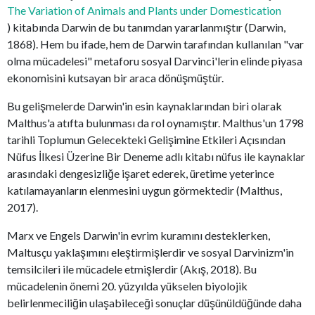
The Variation of Animals and Plants under Domestication
) kitabında Darwin de bu tanımdan yararlanmıştır (Darwin,
1868). Hem bu ifade, hem de Darwin tarafından kullanılan "var
olma mücadelesi" metaforu sosyal Darvinci'lerin elinde piyasa
ekonomisini kutsayan bir araca dönüşmüştür.
Bu gelişmelerde Darwin'in esin kaynaklarından biri olarak
Malthus'a atıfta bulunması da rol oynamıştır. Malthus'un 1798
tarihli Toplumun Gelecekteki Gelişimine Etkileri Açısından
Nüfus İlkesi Üzerine Bir Deneme adlı kitabı nüfus ile kaynaklar
arasındaki dengesizliğe işaret ederek, üretime yeterince
katılamayanların elenmesini uygun görmektedir (Malthus,
2017).
Marx ve Engels Darwin'in evrim kuramını desteklerken,
Maltusçu yaklaşımını eleştirmişlerdir ve sosyal Darvinizm'in
temsilcileri ile mücadele etmişlerdir (Akış, 2018). Bu
mücadelenin önemi 20. yüzyılda yükselen biyolojik
belirlenmeciliğin ulaşabileceği sonuçlar düşünüldüğünde daha