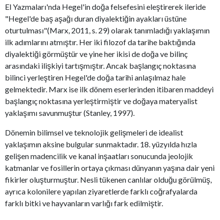
El Yazmaları'nda Hegel'in doğa felsefesini eleştirerek ileride
"Hegel'de baş aşağı duran diyalektiğin ayakları üstüne
oturtulması"(Marx, 2011, s. 29) olarak tanımladığı yaklaşımın
ilk adımlarını atmıştır. Her iki filozof da tarihe baktığında
diyalektiği görmüştür ve yine her ikisi de doğa ve bilinç
arasındaki ilişkiyi tartışmıştır. Ancak başlangıç noktasına
bilinci yerleştiren Hegel'de doğa tarihi anlaşılmaz hale
gelmektedir. Marx ise ilk dönem eserlerinden itibaren maddeyi
başlangıç noktasına yerleştirmiştir ve doğaya materyalist
yaklaşımı savunmuştur (Stanley, 1997).
Dönemin bilimsel ve teknolojik gelişmeleri de idealist
yaklaşımın aksine bulgular sunmaktadır. 18. yüzyılda hızla
gelişen madencilik ve kanal inşaatları sonucunda jeolojik
katmanlar ve fosillerin ortaya çıkması dünyanın yaşına dair yeni
fikirler oluşturmuştur. Nesli tükenen canlılar olduğu görülmüş,
ayrıca kolonilere yapılan ziyaretlerde farklı coğrafyalarda
farklı bitki ve hayvanların varlığı fark edilmiştir.