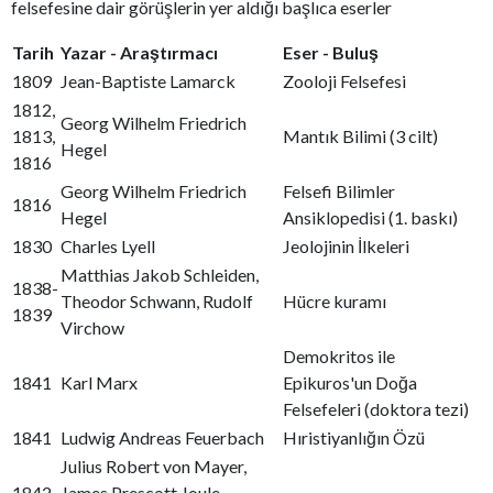
felsefesine dair görüşlerin yer aldığı başlıca eserler
Tarih
Yazar - Araştırmacı
Eser - Buluş
1809
Jean-Baptiste Lamarck
Zooloji Felsefesi
1812,
Georg Wilhelm Friedrich
1813,
Mantık Bilimi (3 cilt)
Hegel
1816
Georg Wilhelm Friedrich
Felsefi Bilimler
1816
Hegel
Ansiklopedisi (1. baskı)
1830
Charles Lyell
Jeolojinin İlkeleri
Matthias Jakob Schleiden,
1838-
Theodor Schwann, Rudolf
Hücre kuramı
1839
Virchow
Demokritos ile
1841
Karl Marx
Epikuros'un Doğa
Felsefeleri (doktora tezi)
1841
Ludwig Andreas Feuerbach
Hıristiyanlığın Özü
Julius Robert von Mayer,
1842-
James Prescott Joule,