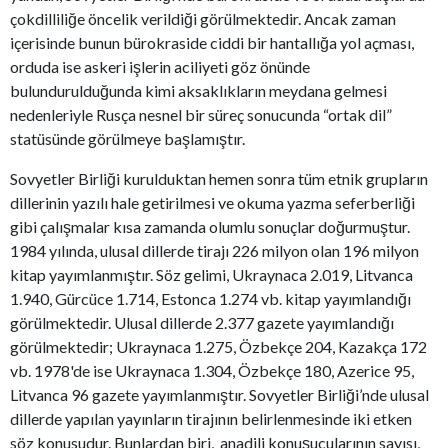
çokdilliliğe öncelik verildiği görülmektedir. Ancak zaman
içerisinde bunun bürokraside ciddi bir hantallığa yol açması,
orduda ise askeri işlerin aciliyeti göz önünde
bulundurulduğunda kimi aksaklıkların meydana gelmesi
nedenleriyle Rusça nesnel bir süreç sonucunda “ortak dil”
statüsünde görülmeye başlamıştır.
Sovyetler Birliği kurulduktan hemen sonra tüm etnik grupların
dillerinin yazılı hale getirilmesi ve okuma yazma seferberliği
gibi çalışmalar kısa zamanda olumlu sonuçlar doğurmuştur.
1984 yılında, ulusal dillerde tirajı 226 milyon olan 196 milyon
kitap yayımlanmıştır. Söz gelimi, Ukraynaca 2.019, Litvanca
1.940, Gürcüce 1.714, Estonca 1.274 vb. kitap yayımlandığı
görülmektedir. Ulusal dillerde 2.377 gazete yayımlandığı
görülmektedir; Ukraynaca 1.275, Özbekçe 204, Kazakça 172
vb. 1978'de ise Ukraynaca 1.304, Özbekçe 180, Azerice 95,
Litvanca 96 gazete yayımlanmıştır. Sovyetler Birliği’nde ulusal
dillerde yapılan yayınların tirajının belirlenmesinde iki etken
söz konusudur. Bunlardan biri, anadili konuşucularının sayısı,