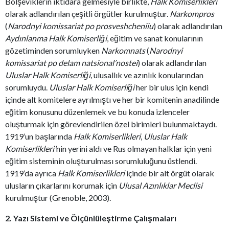
Bolşeviklerin iktidara gelmesiyle birlikte,
Halk Komiserlikleri
olarak adlandırılan çeşitli örgütler kurulmuştur.
Narkompros
(
Narodnyi komissariat po prosveshcheniiu
) olarak adlandırılan
Aydınlanma Halk Komiserliği
, eğitim ve sanat konularının
gözetiminden sorumluyken
Narkomnats
(
Narodnyi
komissariat po delam natsional’nostei
) olarak adlandırılan
Uluslar Halk Komiserliği,
ulusallık ve azınlık konularından
sorumluydu.
Uluslar Halk Komiserliği
her bir ulus için kendi
içinde alt komitelere ayrılmıştı ve her bir komitenin anadilinde
eğitim konusunu düzenlemek ve bu konuda izlenceler
oluşturmak için görevlendirilen özel birimleri bulunmaktaydı.
1919’un başlarında
Halk Komiserlikleri
,
Uluslar Halk
Komiserlikleri'
nin yerini aldı ve Rus olmayan halklar için yeni
eğitim sisteminin oluşturulması sorumluluğunu üstlendi.
1919’da ayrıca
Halk Komiserlikleri
içinde bir alt örgüt olarak
ulusların çıkarlarını korumak için
Ulusal Azınlıklar Meclisi
kurulmuştur (Grenoble, 2003).
2. Yazı Sistemi ve Ölçünlüleştirme Çalışmaları