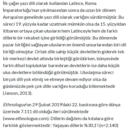
İlk çağın yazı dili olarak kullanılan Latince, Roma
İmparatorluğu'nun yıkılmasından sonra da uzun bir dönem
Avrupa’nın genelinde yazı dili olarak varlığını sürdürmüştür. Bu
süreci 19. yüzyıla kadar uzatmak mümkün olsa da 15. yüzyıldan
itibaren ortaya çıkan ulusların hem Latinceyle hem de farklı
dillerle bir rekabet içine girildiği görülmüştür. Bu dönemde
pazar birliğini sağlayan ulusların en önemli unsurlarından biri dil
birliği olmuştur. Ortak dile sahip küçük devletlerin giderek tek
bir merkezi devlet altında birleştiği görülürken, bünyesinde
farklı dilsel topluluklar barındıran devletlerin ise daha küçük
ulus devletlere bölündüğü görülmüştür. Uluslaşma süreci
birçok dili yok etmiş ve etmeye devam ediyor olsa da
günümüzde pek çok dilin varlığını koruduğu bilinmektedir
(Janson, 2013).
Ethnologue
’un 29 Şubat 2019’daki 22. baskısına göre dünya
üzerinde 7.111 dil olduğu ileri sürülmektedir
(www.ethnologue.com). Dillerin dağılımı da kıtalara göre
farklılık göstermektedir: Yaşayan dillerin %30,1’i (n=2.140)