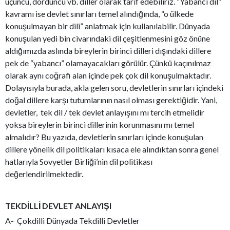
üçüncü, dördüncü vb. diller olarak tarif edebiliriz. “Yabancı dil”
kavramı ise devlet sınırları temel alındığında, “o ülkede
konuşulmayan bir dili” anlatmak için kullanılabilir. Dünyada
konuşulan yedi bin civarındaki dil çeşitlenmesini göz önüne
aldığımızda aslında bireylerin birinci dilleri dışındaki dillere
pek de “yabancı” olamayacakları görülür. Çünkü kaçınılmaz
olarak aynı coğrafi alan içinde pek çok dil konuşulmaktadır.
Dolayısıyla burada, akla gelen soru, devletlerin sınırları içindeki
doğal dillere karşı tutumlarının nasıl olması gerektiğidir. Yani,
devletler, tek dil / tek devlet anlayışını mı tercih etmelidir
yoksa bireylerin birinci dillerinin korunmasını mı temel
almalıdır? Bu yazıda, devletlerin sınırları içinde konuşulan
dillere yönelik dil politikaları kısaca ele alındıktan sonra genel
hatlarıyla Sovyetler Birliği’nin dil politikası
değerlendirilmektedir.
TEKDİLLİ DEVLET ANLAYIŞI
A- Çokdilli Dünyada Tekdilli Devletler