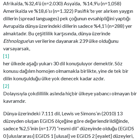
Afrika’da, %32,4’ü (n=2.030) Asya’da, %14,9’u (n=1,058)
Amerika’da ve %18,6’sı (n=1.322) Pasifik’te yer alırken yaygın
dillerin (spread languages) pek çoğunun evsahipliğini yaptığı
Avrupa’da dünya üzerindeki dillerin sadece %4,1’i (n=288) yer
almaktadır. Bu çeşitlilik karşısında, dünya üzerinde
Ethnologue
’un verilerine dayanarak 239 ülke olduğunu
varsayarsak,
[1]
her ülkede aşağı yukarı 30 dil konuşuluyor demektir. Söz
konusu dağılım homojen olmamakla birlikte, yine de tek bir
dilin konuşulduğu ülke yok denecek kadar azdır.
[2]
Dolayısıyla çokdillilik aslında hiçbir ülkeye yabancı olmayan bir
kavramdır.
Dünya üzerindeki 7.111 dil, Lewis ve Simons’ın (2010) 13
düzeyden oluşan EGIDS ölçeğine göre değerlendirildiğinde,
sadece %2,5’inin (n=177) “resmi dil” düzeyinde olduğu (EGIDS
0 [uluslararası] EGIDS 1 [ulusal] ve EGIDS 2 [eyalet] düzeyleri,