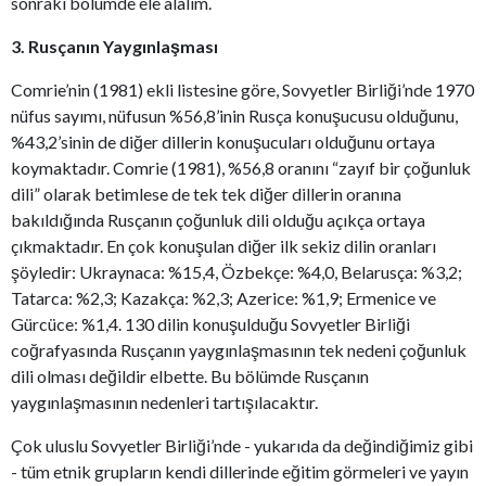
sonraki bölümde ele alalım.
3. Rusçanın Yaygınlaşması
Comrie’nin (1981) ekli listesine göre, Sovyetler Birliği’nde 1970
nüfus sayımı, nüfusun %56,8’inin Rusça konuşucusu olduğunu,
%43,2’sinin de diğer dillerin konuşucuları olduğunu ortaya
koymaktadır. Comrie (1981), %56,8 oranını “zayıf bir çoğunluk
dili” olarak betimlese de tek tek diğer dillerin oranına
bakıldığında Rusçanın çoğunluk dili olduğu açıkça ortaya
çıkmaktadır. En çok konuşulan diğer ilk sekiz dilin oranları
şöyledir: Ukraynaca: %15,4, Özbekçe: %4,0, Belarusça: %3,2;
Tatarca: %2,3; Kazakça: %2,3; Azerice: %1,9; Ermenice ve
Gürcüce: %1,4. 130 dilin konuşulduğu Sovyetler Birliği
coğrafyasında Rusçanın yaygınlaşmasının tek nedeni çoğunluk
dili olması değildir elbette. Bu bölümde Rusçanın
yaygınlaşmasının nedenleri tartışılacaktır.
Çok uluslu Sovyetler Birliği’nde - yukarıda da değindiğimiz gibi
- tüm etnik grupların kendi dillerinde eğitim görmeleri ve yayın