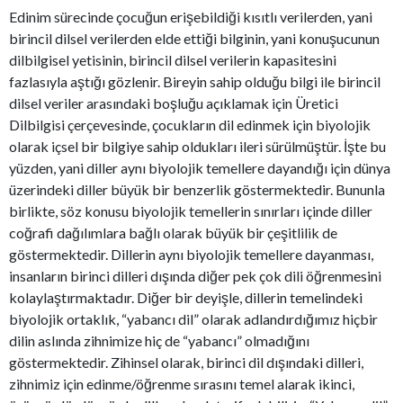
Edinim sürecinde çocuğun erişebildiği kısıtlı verilerden, yani
birincil dilsel verilerden elde ettiği bilginin, yani konuşucunun
dilbilgisel yetisinin, birincil dilsel verilerin kapasitesini
fazlasıyla aştığı gözlenir. Bireyin sahip olduğu bilgi ile birincil
dilsel veriler arasındaki boşluğu açıklamak için Üretici
Dilbilgisi çerçevesinde, çocukların dil edinmek için biyolojik
olarak içsel bir bilgiye sahip oldukları ileri sürülmüştür. İşte bu
yüzden, yani diller aynı biyolojik temellere dayandığı için dünya
üzerindeki diller büyük bir benzerlik göstermektedir. Bununla
birlikte, söz konusu biyolojik temellerin sınırları içinde diller
coğrafi dağılımlara bağlı olarak büyük bir çeşitlilik de
göstermektedir. Dillerin aynı biyolojik temellere dayanması,
insanların birinci dilleri dışında diğer pek çok dili öğrenmesini
kolaylaştırmaktadır. Diğer bir deyişle, dillerin temelindeki
biyolojik ortaklık, “yabancı dil” olarak adlandırdığımız hiçbir
dilin aslında zihnimize hiç de “yabancı” olmadığını
göstermektedir. Zihinsel olarak, birinci dil dışındaki dilleri,
zihnimiz için edinme/öğrenme sırasını temel alarak ikinci,