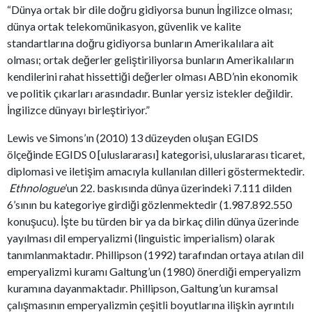
“Dünya ortak bir dile doğru gidiyorsa bunun İngilizce olması;
dünya ortak telekomünikasyon, güvenlik ve kalite
standartlarına doğru gidiyorsa bunların Amerikalılara ait
olması; ortak değerler geliştiriliyorsa bunların Amerikalıların
kendilerini rahat hissettiği değerler olması ABD’nin ekonomik
ve politik çıkarları arasındadır. Bunlar yersiz istekler değildir.
İngilizce dünyayı birleştiriyor.”
Lewis ve Simons’ın (2010) 13 düzeyden oluşan EGIDS
ölçeğinde EGIDS 0 [uluslararası] kategorisi, uluslararası ticaret,
diplomasi ve iletişim amacıyla kullanılan dilleri göstermektedir.
Ethnologue
’un 22. baskısında dünya üzerindeki 7.111 dilden
6’sının bu kategoriye girdiği gözlenmektedir (1.987.892.550
konuşucu). İşte bu türden bir ya da birkaç dilin dünya üzerinde
yayılması dil emperyalizmi (linguistic imperialism) olarak
tanımlanmaktadır. Phillipson (1992) tarafından ortaya atılan dil
emperyalizmi kuramı Galtung’un (1980) önerdiği emperyalizm
kuramına dayanmaktadır. Phillipson, Galtung’un kuramsal
çalışmasının emperyalizmin çeşitli boyutlarına ilişkin ayrıntılı