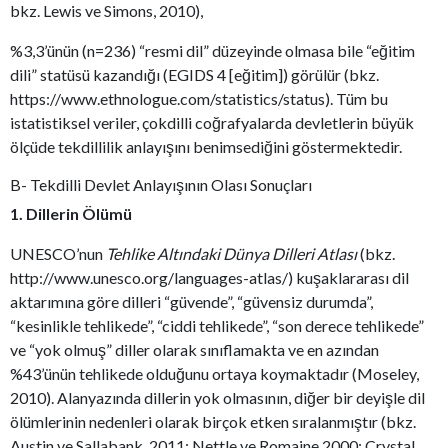
bkz. Lewis ve Simons, 2010),
%3,3’ünün (n=236) “resmi dil” düzeyinde olmasa bile “eğitim
dili” statüsü kazandığı (EGIDS 4 [eğitim]) görülür (bkz.
https://www.ethnologue.com/statistics/status). Tüm bu
istatistiksel veriler, çokdilli coğrafyalarda devletlerin büyük
ölçüde tekdillilik anlayışını benimsediğini göstermektedir.
B- Tekdilli Devlet Anlayışının Olası Sonuçları
1. Dillerin Ölümü
UNESCO’nun
Tehlike Altındaki Dünya Dilleri Atlası
(bkz.
http://www.unesco.org/languages-atlas/) kuşaklararası dil
aktarımına göre dilleri “güvende”, “güvensiz durumda”,
“kesinlikle tehlikede”, “ciddi tehlikede”, “son derece tehlikede”
ve “yok olmuş” diller olarak sınıflamakta ve en azından
%43’ünün tehlikede olduğunu ortaya koymaktadır (Moseley,
2010). Alanyazında dillerin yok olmasının, diğer bir deyişle dil
ölümlerinin nedenleri olarak birçok etken sıralanmıştır (bkz.
Austin ve Sallabank, 2011; Nettle ve Romaine 2000; Crystal,