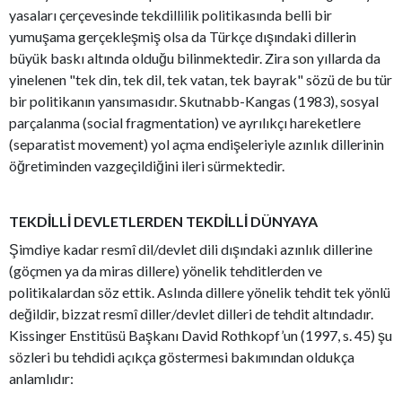
yasaları çerçevesinde tekdillilik politikasında belli bir
yumuşama gerçekleşmiş olsa da Türkçe dışındaki dillerin
büyük baskı altında olduğu bilinmektedir. Zira son yıllarda da
yinelenen "tek din, tek dil, tek vatan, tek bayrak" sözü de bu tür
bir politikanın yansımasıdır. Skutnabb-Kangas (1983), sosyal
parçalanma (social fragmentation) ve ayrılıkçı hareketlere
(separatist movement) yol açma endişeleriyle azınlık dillerinin
öğretiminden vazgeçildiğini ileri sürmektedir.
TEKDİLLİ DEVLETLERDEN TEKDİLLİ DÜNYAYA
Şimdiye kadar resmî dil/devlet dili dışındaki azınlık dillerine
(göçmen ya da miras dillere) yönelik tehditlerden ve
politikalardan söz ettik. Aslında dillere yönelik tehdit tek yönlü
değildir, bizzat resmî diller/devlet dilleri de tehdit altındadır.
Kissinger Enstitüsü Başkanı David Rothkopf’un (1997, s. 45) şu
sözleri bu tehdidi açıkça göstermesi bakımından oldukça
anlamlıdır: