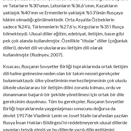
ve Tatarların %30'unun, Letonların %36,6'sının, Kazakların
yaklaşık %40'ının ve Ermenilerin yaklaşık %53'ünün Rusçaya
hâkim olmadığı görülmektedir. Orta Asya’da Özbeklerin
sadece %24’ü, Türkmenlerin %27,6’sı, Kırgızların %35’i Rusça
bilmekteydi. Ulusal diller eğitim, edebiyat, iletişim, basın gibi
pek çok alanda kullanılmıştır. Özellikle “titular” diller (çoğunluk
dilleri), devlet dili ve uluslararası iletişim dili olarak
kullanılmıştır (Rudnyev, 2007).
Kısacası, Rusçanın Sovyetler Birliği topraklarında ortak iletişim
dili haline gelmesine neden olan bir takım nesnel gerekçeler
bulunmaktaydı: ülke yönetiminin merkezileşmesinin çok uluslu
ülkede uluslararası bir iletişim dilini zorunlu kılması, ordu ve
donanmanın başarılı bir şekilde yönetilmesi için ortak bir dile
gereksinim duyulması. Tüm bu gerekçeler, Rusçanın Sovyetler
Birliği topraklarında yaygınlaşması sonucunu doğursa da
devlet 1917’de Vladimir Lenin ve Josef Stalin tarafından yazılan
Rusya İnsan Hakları Bildirgesi'ni reddetmeyerek ulusal dillerde
yayınları teşvik etmiş ve bu dillerde yazılı dilin gelişimini