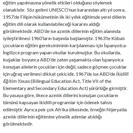
eğitim yapılmasına yönelik etkileri olduğunu söylemek
olanaklıdır. Söz gelimi UNESCO’nun kararından altı yıl sonra,
1957’de Filipin hükümetinin ilk iki yıllık eğitimde yerel dillerin
eğitim dili olarak kullanılabileceği kararını aldığı
görülmektedir. ABD’de ise azınlık dillerinin eğitim alanında
iyileştirilmesi 1960’ların başında başlamıştır. 1963’te Kübalı
çocukların eğitim gereksiniminin karşılanması için İspanyolca-
İngilizce program yapan okullar kurulmuştur. Bu okullarda,
kuşaklar boyunca ABD’de zaten yaşamakta olan İspanyolca
konuşan ailelerin çocukları için değil, sadece göçmen çocuklar
için uğraş verilmesi dikkat çekicidir. 1967’de ise ABD’de
İkidilli
Eğitim Yasası
(Bilingual Education Act, Title VII of the
Elementary and Secondary Education Act) yürürlüğe girmiştir.
Bu yasaya göre, ilkece azınlık dillerini konuşan çocukların
tümünü kapsayan ikidilli programlar için ödenek tahsis
edilmiştir. Ayrıca pek çok Afrika ülkesinde, örneğin Nijerya’da
azınlık dillerinin eğitimine yönelik adımlar atıldığı
görülmektedir.