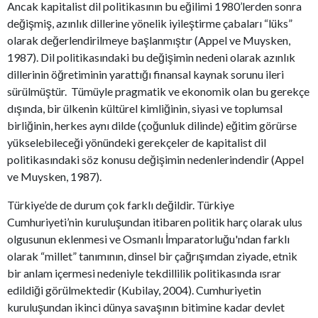
Ancak kapitalist dil politikasının bu eğilimi 1980’lerden sonra
değişmiş, azınlık dillerine yönelik iyileştirme çabaları “lüks”
olarak değerlendirilmeye başlanmıştır (Appel ve Muysken,
1987). Dil politikasındaki bu değişimin nedeni olarak azınlık
dillerinin öğretiminin yarattığı finansal kaynak sorunu ileri
sürülmüştür. Tümüyle pragmatik ve ekonomik olan bu gerekçe
dışında, bir ülkenin kültürel kimliğinin, siyasi ve toplumsal
birliğinin, herkes aynı dilde (çoğunluk dilinde) eğitim görürse
yükselebileceği yönündeki gerekçeler de kapitalist dil
politikasındaki söz konusu değişimin nedenlerindendir (Appel
ve Muysken, 1987).
Türkiye’de de durum çok farklı değildir. Türkiye
Cumhuriyeti’nin kuruluşundan itibaren politik harç olarak ulus
olgusunun eklenmesi ve Osmanlı İmparatorluğu'ndan farklı
olarak “millet” tanımının, dinsel bir çağrışımdan ziyade, etnik
bir anlam içermesi nedeniyle tekdillilik politikasında ısrar
edildiği görülmektedir (Kubilay, 2004). Cumhuriyetin
kuruluşundan ikinci dünya savaşının bitimine kadar devlet