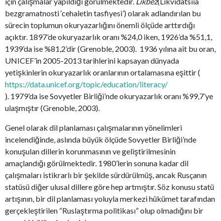
için çalışmalar yapıldığı görülmektedir.
Likbez
(Likvidatsiia
bezgramatnosti ‘cehaletin tasfiyesi’) olarak adlandırılan bu
sürecin toplumun okuryazarlığını önemli ölçüde arttırdığı
açıktır. 1897’de okuryazarlık oranı %24,0 iken, 1926’da %51,1,
1939’da ise %81,2’dir (Grenoble, 2003). 1936 yılına ait bu oran,
UNICEF’in 2005-2013 tarihlerini kapsayan dünyada
yetişkinlerin okuryazarlık oranlarının ortalamasına eşittir (
https://data.unicef.org/topic/education/literacy/
). 1979’da ise Sovyetler Birliği’nde okuryazarlık oranı %99,7’ye
ulaşmıştır (Grenoble, 2003).
Genel olarak dil planlaması çalışmalarının yönelimleri
incelendiğinde, aslında büyük ölçüde Sovyetler Birliği’nde
konuşulan dillerin korunmasının ve geliştirilmesinin
amaçlandığı görülmektedir. 1980’lerin sonuna kadar dil
çalışmaları istikrarlı bir şekilde sürdürülmüş, ancak Rusçanın
statüsü diğer ulusal dillere göre hep artmıştır. Söz konusu statü
artışının, bir dil planlaması yoluyla merkezi hükümet tarafından
gerçekleştirilen “Ruslaştırma politikası” olup olmadığını bir