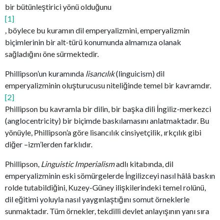
bir bütünleştirici yönü olduğunu
[1]
, böylece bu kuramın dil emperyalizmini, emperyalizmin
biçimlerinin bir alt-türü konumunda almamıza olanak
sağladığını öne sürmektedir.
Phillipson’un kuramında
lisancılık
(linguicism) dil
emperyalizminin oluşturucusu niteliğinde temel bir kavramdır.
[2]
Phillipson bu kavramla bir dilin, bir başka dili İngiliz-merkezci
(anglocentricity) bir biçimde baskılamasını anlatmaktadır. Bu
yönüyle, Phillipson’a göre lisancılık cinsiyetçilik, ırkçılık gibi
diğer –izm’lerden farklıdır.
Phillipson,
Linguistic Imperialism
adlı kitabında, dil
emperyalizminin eski sömürgelerde İngilizceyi nasıl hâlâ baskın
rolde tutabildiğini, Kuzey-Güney ilişkilerindeki temel rolünü,
dil eğitimi yoluyla nasıl yaygınlaştığını somut örneklerle
sunmaktadır. Tüm örnekler, tekdilli devlet anlayışının yanı sıra