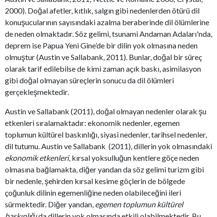
2000). Doğal afetler, kıtlık, salgın gibi nedenlerden ötürü dil
konuşucularının sayısındaki azalma beraberinde dil ölümlerine
de neden olmaktadır. Söz gelimi, tsunami Andaman Adaları'nda,
deprem ise Papua Yeni Gine’de bir dilin yok olmasına neden
olmuştur (Austin ve Sallabank, 2011). Bunlar, doğal bir süreç
olarak tarif edilebilse de kimi zaman açık baskı, asimilasyon
gibi doğal olmayan süreçlerin sonucu da dil ölümleri
gerçekleşmektedir.
Austin ve Sallabank (2011), doğal olmayan nedenler olarak şu
etkenleri sıralamaktadır: ekonomik nedenler, egemen
toplumun kültürel baskınlığı, siyasi nedenler, tarihsel nedenler,
dil tutumu. Austin ve Sallabank (2011), dillerin yok olmasındaki
ekonomik etkenleri
, kırsal yoksulluğun kentlere göçe neden
olmasına bağlamakta, diğer yandan da söz gelimi turizm gibi
bir nedenle, şehirden kırsal kesime göçlerin de bölgede
çoğunluk dilinin egemenliğine neden olabileceğini ileri
sürmektedir. Diğer yandan,
egemen toplumun kültürel
baskınlığı
da dillerin yok olmasında etkili olabilmektedir. Bu