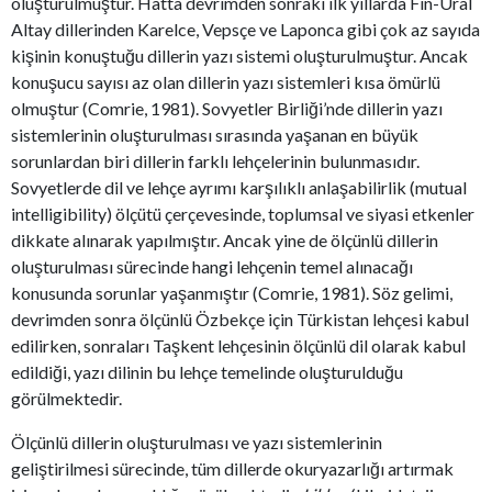
oluşturulmuştur. Hatta devrimden sonraki ilk yıllarda Fin-Ural
Altay dillerinden Karelce, Vepsçe ve Laponca gibi çok az sayıda
kişinin konuştuğu dillerin yazı sistemi oluşturulmuştur. Ancak
konuşucu sayısı az olan dillerin yazı sistemleri kısa ömürlü
olmuştur (Comrie, 1981). Sovyetler Birliği’nde dillerin yazı
sistemlerinin oluşturulması sırasında yaşanan en büyük
sorunlardan biri dillerin farklı lehçelerinin bulunmasıdır.
Sovyetlerde dil ve lehçe ayrımı karşılıklı anlaşabilirlik (mutual
intelligibility) ölçütü çerçevesinde, toplumsal ve siyasi etkenler
dikkate alınarak yapılmıştır. Ancak yine de ölçünlü dillerin
oluşturulması sürecinde hangi lehçenin temel alınacağı
konusunda sorunlar yaşanmıştır (Comrie, 1981). Söz gelimi,
devrimden sonra ölçünlü Özbekçe için Türkistan lehçesi kabul
edilirken, sonraları Taşkent lehçesinin ölçünlü dil olarak kabul
edildiği, yazı dilinin bu lehçe temelinde oluşturulduğu
görülmektedir.
Ölçünlü dillerin oluşturulması ve yazı sistemlerinin
geliştirilmesi sürecinde, tüm dillerde okuryazarlığı artırmak