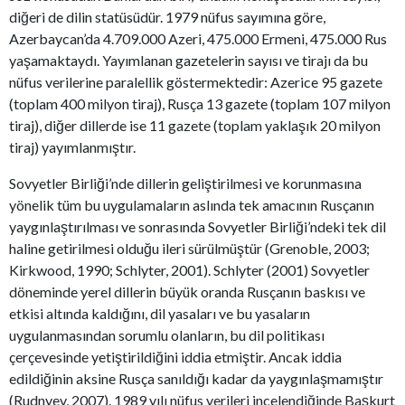
diğeri de dilin statüsüdür. 1979 nüfus sayımına göre,
Azerbaycan’da 4.709.000 Azeri, 475.000 Ermeni, 475.000 Rus
yaşamaktaydı. Yayımlanan gazetelerin sayısı ve tirajı da bu
nüfus verilerine paralellik göstermektedir: Azerice 95 gazete
(toplam 400 milyon tiraj), Rusça 13 gazete (toplam 107 milyon
tiraj), diğer dillerde ise 11 gazete (toplam yaklaşık 20 milyon
tiraj) yayımlanmıştır.
Sovyetler Birliği’nde dillerin geliştirilmesi ve korunmasına
yönelik tüm bu uygulamaların aslında tek amacının Rusçanın
yaygınlaştırılması ve sonrasında Sovyetler Birliği’ndeki tek dil
haline getirilmesi olduğu ileri sürülmüştür (Grenoble, 2003;
Kirkwood, 1990; Schlyter, 2001). Schlyter (2001) Sovyetler
döneminde yerel dillerin büyük oranda Rusçanın baskısı ve
etkisi altında kaldığını, dil yasaları ve bu yasaların
uygulanmasından sorumlu olanların, bu dil politikası
çerçevesinde yetiştirildiğini iddia etmiştir. Ancak iddia
edildiğinin aksine Rusça sanıldığı kadar da yaygınlaşmamıştır
(Rudnyev, 2007). 1989 yılı nüfus verileri incelendiğinde Başkurt