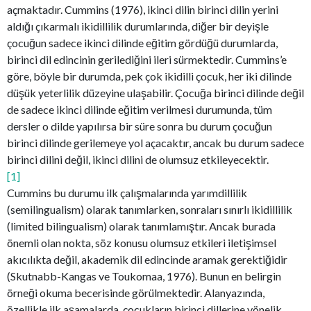
açmaktadır. Cummins (1976), ikinci dilin birinci dilin yerini
aldığı çıkarmalı ikidillilik durumlarında, diğer bir deyişle
çocuğun sadece ikinci dilinde eğitim gördüğü durumlarda,
birinci dil edincinin gerilediğini ileri sürmektedir. Cummins’e
göre, böyle bir durumda, pek çok ikidilli çocuk, her iki dilinde
düşük yeterlilik düzeyine ulaşabilir. Çocuğa birinci dilinde değil
de sadece ikinci dilinde eğitim verilmesi durumunda, tüm
dersler o dilde yapılırsa bir süre sonra bu durum çocuğun
birinci dilinde gerilemeye yol açacaktır, ancak bu durum sadece
birinci dilini değil, ikinci dilini de olumsuz etkileyecektir.
[1]
Cummins bu durumu ilk çalışmalarında yarımdillilik
(semilingualism) olarak tanımlarken, sonraları sınırlı ikidillilik
(limited bilingualism) olarak tanımlamıştır. Ancak burada
önemli olan nokta, söz konusu olumsuz etkileri iletişimsel
akıcılıkta değil, akademik dil edincinde aramak gerektiğidir
(Skutnabb-Kangas ve Toukomaa, 1976). Bunun en belirgin
örneği okuma becerisinde görülmektedir. Alanyazında,
özellikle ilk aşamalarda, çocukların birinci dillerine yönelik