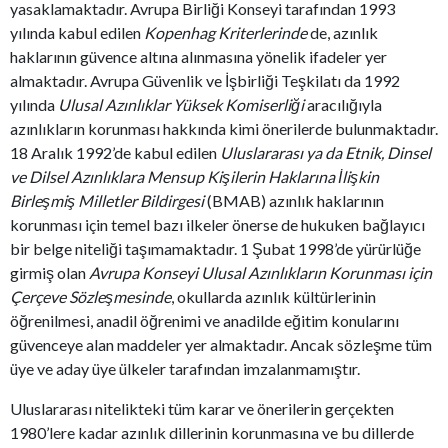
yasaklamaktadır. Avrupa Birliği Konseyi tarafından 1993
yılında kabul edilen
Kopenhag Kriterlerinde
de, azınlık
haklarının güvence altına alınmasına yönelik ifadeler yer
almaktadır. Avrupa Güvenlik ve İşbirliği Teşkilatı da 1992
yılında
Ulusal Azınlıklar Yüksek Komiserliği
aracılığıyla
azınlıkların korunması hakkında kimi önerilerde bulunmaktadır.
18 Aralık 1992’de kabul edilen
Uluslararası ya da Etnik, Dinsel
ve Dilsel Azınlıklara Mensup Kişilerin Haklarına İlişkin
Birleşmiş Milletler Bildirgesi
(BMAB) azınlık haklarının
korunması için temel bazı ilkeler önerse de hukuken bağlayıcı
bir belge niteliği taşımamaktadır. 1 Şubat 1998’de yürürlüğe
girmiş olan
Avrupa Konseyi Ulusal Azınlıkların Korunması için
Çerçeve Sözleşmesinde
, okullarda azınlık kültürlerinin
öğrenilmesi, anadil öğrenimi ve anadilde eğitim konularını
güvenceye alan maddeler yer almaktadır. Ancak sözleşme tüm
üye ve aday üye ülkeler tarafından imzalanmamıştır.
Uluslararası nitelikteki tüm karar ve önerilerin gerçekten
1980’lere kadar azınlık dillerinin korunmasına ve bu dillerde