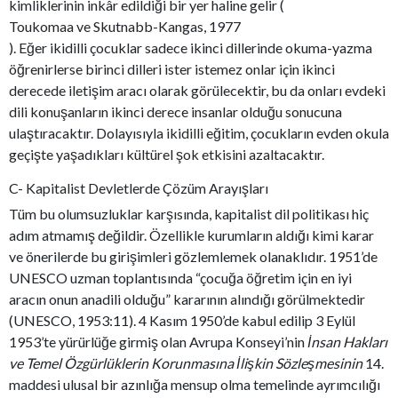
kimliklerinin inkâr edildiği bir yer haline gelir (
Toukomaa ve Skutnabb-Kangas, 1977
). Eğer ikidilli çocuklar sadece ikinci dillerinde okuma-yazma
öğrenirlerse birinci dilleri ister istemez onlar için ikinci
derecede iletişim aracı olarak görülecektir, bu da onları evdeki
dili konuşanların ikinci derece insanlar olduğu sonucuna
ulaştıracaktır. Dolayısıyla ikidilli eğitim, çocukların evden okula
geçişte yaşadıkları kültürel şok etkisini azaltacaktır.
C- Kapitalist Devletlerde Çözüm Arayışları
Tüm bu olumsuzluklar karşısında, kapitalist dil politikası hiç
adım atmamış değildir. Özellikle kurumların aldığı kimi karar
ve önerilerde bu girişimleri gözlemlemek olanaklıdır. 1951’de
UNESCO uzman toplantısında “çocuğa öğretim için en iyi
aracın onun anadili olduğu” kararının alındığı görülmektedir
(UNESCO, 1953:11). 4 Kasım 1950’de kabul edilip 3 Eylül
1953’te yürürlüğe girmiş olan Avrupa Konseyi’nin
İnsan Hakları
ve Temel Özgürlüklerin Korunmasına İlişkin Sözleşmesinin
14.
maddesi ulusal bir azınlığa mensup olma temelinde ayrımcılığı