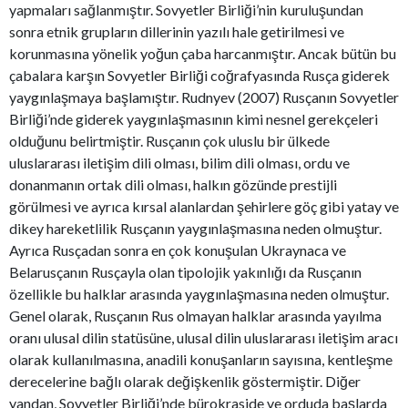
yapmaları sağlanmıştır. Sovyetler Birliği’nin kuruluşundan
sonra etnik grupların dillerinin yazılı hale getirilmesi ve
korunmasına yönelik yoğun çaba harcanmıştır. Ancak bütün bu
çabalara karşın Sovyetler Birliği coğrafyasında Rusça giderek
yaygınlaşmaya başlamıştır. Rudnyev (2007) Rusçanın Sovyetler
Birliği’nde giderek yaygınlaşmasının kimi nesnel gerekçeleri
olduğunu belirtmiştir. Rusçanın çok uluslu bir ülkede
uluslararası iletişim dili olması, bilim dili olması, ordu ve
donanmanın ortak dili olması, halkın gözünde prestijli
görülmesi ve ayrıca kırsal alanlardan şehirlere göç gibi yatay ve
dikey hareketlilik Rusçanın yaygınlaşmasına neden olmuştur.
Ayrıca Rusçadan sonra en çok konuşulan Ukraynaca ve
Belarusçanın Rusçayla olan tipolojik yakınlığı da Rusçanın
özellikle bu halklar arasında yaygınlaşmasına neden olmuştur.
Genel olarak, Rusçanın Rus olmayan halklar arasında yayılma
oranı ulusal dilin statüsüne, ulusal dilin uluslararası iletişim aracı
olarak kullanılmasına, anadili konuşanların sayısına, kentleşme
derecelerine bağlı olarak değişkenlik göstermiştir. Diğer
yandan, Sovyetler Birliği’nde bürokraside ve orduda başlarda